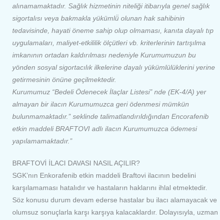
alınamamaktadır. Sağlık hizmetinin niteliği itibarıyla genel sağlık
sigortalısı veya bakmakla yükümlü̈ olunan hak sahibinin
tedavisinde, hayati öneme sahip olup olmaması, kanıta dayalı tıp
uygulamaları, maliyet-etkililik ölçütleri vb. kriterlerinin tartışılma
imkanının ortadan kaldırılması nedeniyle Kurumumuzun bu
yönden sosyal sigortacılık ilkelerine dayalı yükümlülüklerini yerine
getirmesinin önüne geçilmektedir.
Kurumumuz “Bedeli Ödenecek İlaçlar Listesi” nde (EK-4/A) yer
almayan bir ilacın Kurumumuzca geri ödenmesi mümkün
bulunmamaktadır.” seklinde talimatlandırıldığından Encorafenib
etkin maddeli BRAFTOVI adlı ilacın Kurumumuzca ödemesi
yapılamamaktadır.
”
BRAFTOVİ İLACI DAVASI NASIL AÇILIR?
SGK’nın Enkorafenib etkin maddeli Braftovi ilacının bedelini
karşılamaması hatalıdır ve hastaların haklarını ihlal etmektedir.
Söz konusu durum devam ederse hastalar bu ilacı alamayacak ve
olumsuz sonuçlarla karşı karşıya kalacaklardır. Dolayısıyla, uzman