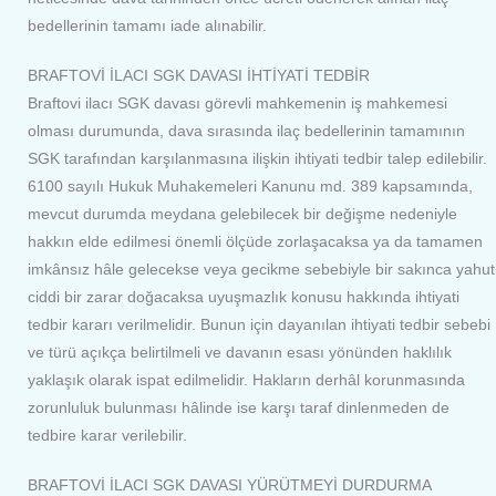
bedellerinin tamamı iade alınabilir.
BRAFTOVİ İLACI SGK DAVASI İHTİYATİ TEDBİR
Braftovi ilacı SGK davası görevli mahkemenin iş mahkemesi
olması durumunda, dava sırasında ilaç bedellerinin tamamının
SGK tarafından karşılanmasına ilişkin ihtiyati tedbir talep edilebilir.
6100 sayılı Hukuk Muhakemeleri Kanunu md. 389 kapsamında,
mevcut durumda meydana gelebilecek bir değişme nedeniyle
hakkın elde edilmesi önemli ölçüde zorlaşacaksa ya da tamamen
imkânsız hâle gelecekse veya gecikme sebebiyle bir sakınca yahut
ciddi bir zarar doğacaksa uyuşmazlık konusu hakkında ihtiyati
tedbir kararı verilmelidir. Bunun için dayanılan ihtiyati tedbir sebebi
ve türü açıkça belirtilmeli ve davanın esası yönünden haklılık
yaklaşık olarak ispat edilmelidir. Hakların derhâl korunmasında
zorunluluk bulunması hâlinde ise karşı taraf dinlenmeden de
tedbire karar verilebilir.
BRAFTOVİ İLACI SGK DAVASI YÜRÜTMEYİ DURDURMA