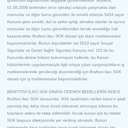
güvencesi kapsamında değişiklik göstermektedir. Böylece,
01.08.2008 tarihinden önce iştirakçi sıfatıyla çalışmakta olan
memurlar ve diğer kamu görevlileri ile emekli sıfatıyla 5434 sayılı
Kanuna göre emekli, dul ve yetim aylığı almakta olanlar ve ayrıca
memurlar ve diğer kamu görevlilerinden ileride emekliliğe hak
kazanacaklar Braftovi ilacı SGK davası için idare mahkemesine
başvurmalıdırlar. Bunun dışındakiler ise 5510 sayılı Sosyal
Sigortalar ve Genel Sağlık Sigortası Kanunu md. 101’de bu
Kanunda aksine hüküm bulunmayan hallerde, bu Kanun
hükümlerinin uygulanmasıyla ilgili ortaya çıkan uyuşmazlıkların iş
mahkemelerinde görüleceği düzenlendiği için Braftovi ilacı SGK
davası için iş mahkemesine başvurmalıdırlar.
BRAFTOVİ İLACI SGK DAVASI ÖDENEN BEDELLERİN İADESİ
Braftovi ilacı SGK davasında, SGK tarafından verilen kararın iptali
yanında ilaç daha önce ücreti ödenerek alınmışsa ödenen bu
tutarların iadesi de talep edilmelidir. Ancak bunun için bu talebe
SGK başvuru dilekçesinde yer verilmiş olmalıdır. Bunun
neticesinde dava tarihinden önce ücreti ödenerek alınan ilaç