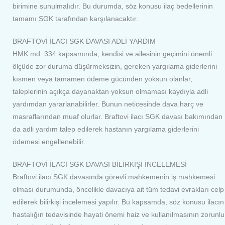
birimine sunulmalıdır. Bu durumda, söz konusu ilaç bedellerinin
tamamı SGK tarafından karşılanacaktır.
BRAFTOVİ İLACI SGK DAVASI ADLİ YARDIM
HMK md. 334 kapsamında, kendisi ve ailesinin geçimini önemli
ölçüde zor duruma düşürmeksizin, gereken yargılama giderlerini
kısmen veya tamamen ödeme gücünden yoksun olanlar,
taleplerinin açıkça dayanaktan yoksun olmaması kaydıyla adli
yardımdan yararlanabilirler. Bunun neticesinde dava harç ve
masraflarından muaf olurlar. Braftovi ilacı SGK davası bakımından
da adli yardım talep edilerek hastanın yargılama giderlerini
ödemesi engellenebilir.
BRAFTOVİ İLACI SGK DAVASI BİLİRKİŞİ İNCELEMESİ
Braftovi ilacı SGK davasında görevli mahkemenin iş mahkemesi
olması durumunda, öncelikle davacıya ait tüm tedavi evrakları celp
edilerek bilirkişi incelemesi yapılır. Bu kapsamda, söz konusu ilacın
hastalığın tedavisinde hayati önemi haiz ve kullanılmasının zorunlu