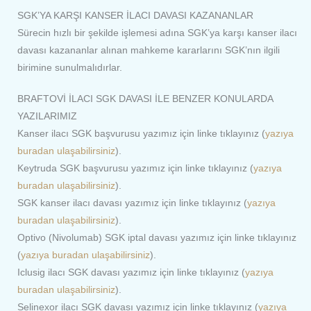
SGK’YA KARŞI KANSER İLACI DAVASI KAZANANLAR
Sürecin hızlı bir şekilde işlemesi adına SGK’ya karşı kanser ilacı
davası kazananlar alınan mahkeme kararlarını SGK’nın ilgili
birimine sunulmalıdırlar.
BRAFTOVİ İLACI SGK DAVASI İLE BENZER KONULARDA
YAZILARIMIZ
Kanser ilacı SGK başvurusu yazımız için linke tıklayınız (
yazıya
buradan ulaşabilirsiniz
).
Keytruda SGK başvurusu yazımız için linke tıklayınız (
yazıya
buradan ulaşabilirsiniz
).
SGK kanser ilacı davası yazımız için linke tıklayınız (
yazıya
buradan ulaşabilirsiniz
).
Optivo (Nivolumab) SGK iptal davası yazımız için linke tıklayınız
(
yazıya buradan ulaşabilirsiniz
).
Iclusig ilacı SGK davası yazımız için linke tıklayınız (
yazıya
buradan ulaşabilirsiniz
).
Selinexor ilacı SGK davası yazımız için linke tıklayınız (
yazıya