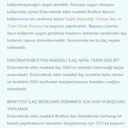
kullanılmayacağını tespit etmelidir. Ruhsata uygun olmayan
kullanımlar içinse Enkorafenib etkin maddeli Braftovi ilacının
kullanımına izin verilmesi adına
Sağlık Bakanlığı
Türkiye İlaç ve
Tıbbi Cihaz Kurumu
‘na başvuru yapılmalıdır. Başvuru üzerine
ilacın kullanımı uygun görülürse hastanın doktorları tarafından ilaç
kullanım raporu düzenlenmelidir. Sonrasında ise bu ilaç reçete
edilmelidir.
ENKORAFENİB ETKİN MADDELİ İLAÇ NASIL TEMİN EDİLİR?
Enkorafenib etkin maddeli ilaç SGK’nın bedelini ödemediği ilaçlar
arasındadır. Enkorafenib etkin maddeli ilaç ücretinin fazla olması
ve bedelinin SGK tarafından karşılanmaması hastaları mağdur
etmektedir.
BRAFTOVİ İLAÇ BEDELİNİN ÖDENMESİ İÇİN SGK’YA BAŞVURU
YAPILMASI
Enkorafenib etkin maddeli Braftovi ilacı bedellerinin herhangi bir
kesinti yapılmaksızın tamamen karşılanması için
SGK
’ya başvuru