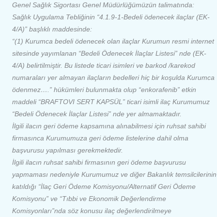
Genel Sağlık Sigortası Genel Müdürlüğümüzün talimatında:
Sağlık Uygulama Tebliğinin “4.1.9-1-Bedeli ödenecek ilaçlar (EK-
4/A)” başlıklı maddesinde:
“(1) Kurumca bedeli ödenecek olan ilaçlar Kurumun resmi internet
sitesinde yayımlanan “Bedeli Ödenecek İlaçlar Listesi” nde (EK-
4/A) belirtilmiştir. Bu listede ticari isimleri ve barkod /karekod
numaraları yer almayan ilaçların bedelleri hiç bir koşulda Kurumca
ödenmez….” hükümleri bulunmakta olup “enkorafenib” etkin
maddeli “BRAFTOVI SERT KAPSÜL” ticari isimli ilaç Kurumumuz
“Bedeli Ödenecek İlaçlar Listesi” nde yer almamaktadır.
İlgili ilacın geri ödeme kapsamına alınabilmesi için ruhsat sahibi
firmasınca Kurumumuza geri ödeme listelerine dahil olma
başvurusu yapılması gerekmektedir.
İlgili ilacın ruhsat sahibi firmasının geri ödeme başvurusu
yapmaması nedeniyle Kurumumuz ve diğer Bakanlık temsilcilerinin
katıldığı “İlaç Geri Ödeme Komisyonu/Alternatif Geri Ödeme
Komisyonu” ve “Tıbbi ve Ekonomik Değerlendirme
Komisyonları”nda söz konusu ilaç değerlendirilmeye