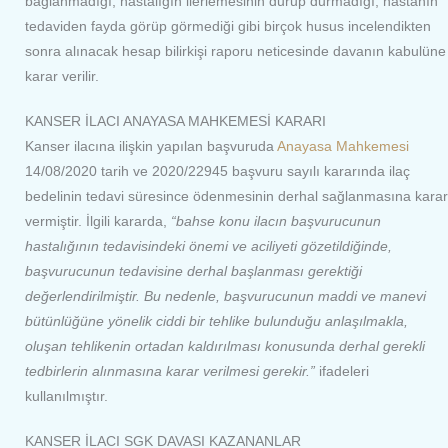
bağlanmadığı, hastalığın ilerlemesinin durup durmadığı, hastanın
tedaviden fayda görüp görmediği gibi birçok husus incelendikten
sonra alınacak hesap bilirkişi raporu neticesinde davanın kabulüne
karar verilir.
KANSER İLACI ANAYASA MAHKEMESİ KARARI
Kanser ilacına ilişkin yapılan başvuruda
Anayasa Mahkemesi
14/08/2020 tarih ve 2020/22945 başvuru sayılı kararında ilaç
bedelinin tedavi süresince ödenmesinin derhal sağlanmasına karar
vermiştir. İlgili kararda,
“bahse konu ilacın başvurucunun
hastalığının tedavisindeki önemi ve aciliyeti gözetildiğinde,
başvurucunun tedavisine derhal başlanması gerektiği
değerlendirilmiştir. Bu nedenle, başvurucunun maddi ve manevi
bütünlüğüne yönelik ciddi bir tehlike bulunduğu anlaşılmakla,
oluşan tehlikenin ortadan kaldırılması konusunda derhal gerekli
tedbirlerin alınmasına karar verilmesi gerekir.”
ifadeleri
kullanılmıştır.
KANSER İLACI SGK DAVASI KAZANANLAR