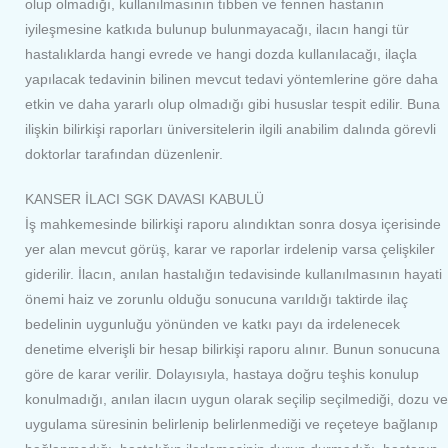
olup olmadığı, kullanılmasının tıbben ve fennen hastanın
iyileşmesine katkıda bulunup bulunmayacağı, ilacın hangi tür
hastalıklarda hangi evrede ve hangi dozda kullanılacağı, ilaçla
yapılacak tedavinin bilinen mevcut tedavi yöntemlerine göre daha
etkin ve daha yararlı olup olmadığı gibi hususlar tespit edilir. Buna
ilişkin bilirkişi raporları üniversitelerin ilgili anabilim dalında görevli
doktorlar tarafından düzenlenir.
KANSER İLACI SGK DAVASI KABULÜ
İş mahkemesinde bilirkişi raporu alındıktan sonra dosya içerisinde
yer alan mevcut görüş, karar ve raporlar irdelenip varsa çelişkiler
giderilir. İlacın, anılan hastalığın tedavisinde kullanılmasının hayati
önemi haiz ve zorunlu olduğu sonucuna varıldığı taktirde ilaç
bedelinin uygunluğu yönünden ve katkı payı da irdelenecek
denetime elverişli bir hesap bilirkişi raporu alınır. Bunun sonucuna
göre de karar verilir. Dolayısıyla, hastaya doğru teşhis konulup
konulmadığı, anılan ilacın uygun olarak seçilip seçilmediği, dozu ve
uygulama süresinin belirlenip belirlenmediği ve reçeteye bağlanıp