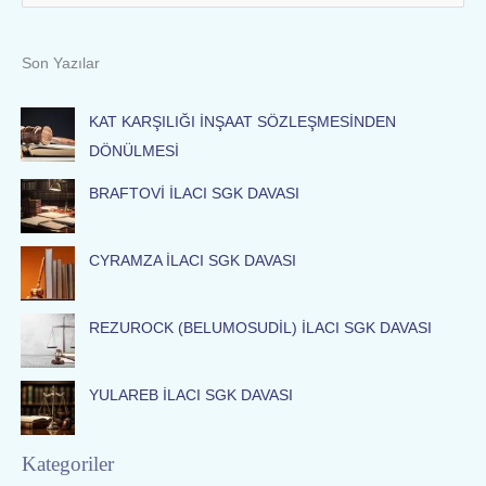
e
a
Son Yazılar
r
c
KAT KARŞILIĞI İNŞAAT SÖZLEŞMESİNDEN
h
DÖNÜLMESİ
f
BRAFTOVİ İLACI SGK DAVASI
o
r
:
CYRAMZA İLACI SGK DAVASI
REZUROCK (BELUMOSUDİL) İLACI SGK DAVASI
YULAREB İLACI SGK DAVASI
Kategoriler