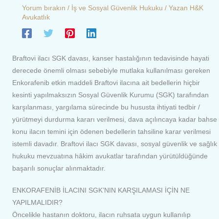
Yorum bırakın
/
İş ve Sosyal Güvenlik Hukuku
/ Yazan
H&K
Avukatlık
Braftovi ilacı SGK davası, kanser hastalığının tedavisinde hayati
derecede önemli olması sebebiyle mutlaka kullanılması gereken
Enkorafenib etkin maddeli Braftovi ilacına ait bedellerin hiçbir
kesinti yapılmaksızın Sosyal Güvenlik Kurumu (SGK) tarafından
karşılanması, yargılama sürecinde bu hususta ihtiyati tedbir /
yürütmeyi durdurma kararı verilmesi, dava açılıncaya kadar bahse
konu ilacın temini için ödenen bedellerin tahsiline karar verilmesi
istemli davadır. Braftovi ilacı SGK davası, sosyal güvenlik ve sağlık
hukuku mevzuatına hâkim avukatlar tarafından yürütüldüğünde
başarılı sonuçlar alınmaktadır.
ENKORAFENİB İLACINI SGK’NIN KARŞILAMASI İÇİN NE
YAPILMALIDIR?
Öncelikle hastanın doktoru, ilacın ruhsata uygun kullanılıp