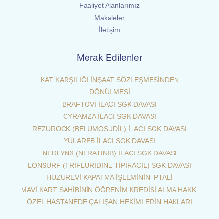
Faaliyet Alanlarımız
Makaleler
İletişim
Merak Edilenler
KAT KARŞILIĞI İNŞAAT SÖZLEŞMESİNDEN
DÖNÜLMESİ
BRAFTOVİ İLACI SGK DAVASI
CYRAMZA İLACI SGK DAVASI
REZUROCK (BELUMOSUDİL) İLACI SGK DAVASI
YULAREB İLACI SGK DAVASI
NERLYNX (NERATİNİB) İLACI SGK DAVASI
LONSURF (TRİFLURİDİNE TİPİRACİL) SGK DAVASI
HUZUREVİ KAPATMA İŞLEMİNİN İPTALİ
MAVİ KART SAHİBİNİN ÖĞRENİM KREDİSİ ALMA HAKKI
ÖZEL HASTANEDE ÇALIŞAN HEKİMLERİN HAKLARI