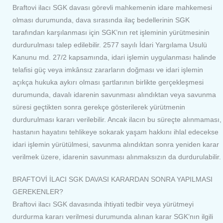
Braftovi ilacı SGK davası görevli mahkemenin idare mahkemesi
olması durumunda, dava sırasında ilaç bedellerinin SGK
tarafından karşılanması için SGK’nın ret işleminin yürütmesinin
durdurulması talep edilebilir. 2577 sayılı İdari Yargılama Usulü
Kanunu md. 27/2 kapsamında, idari işlemin uygulanması halinde
telafisi güç veya imkânsız zararların doğması ve idari işlemin
açıkça hukuka aykırı olması şartlarının birlikte gerçekleşmesi
durumunda, davalı idarenin savunması alındıktan veya savunma
süresi geçtikten sonra gerekçe gösterilerek yürütmenin
durdurulması kararı verilebilir. Ancak ilacın bu süreçte alınmaması,
hastanın hayatını tehlikeye sokarak yaşam hakkını ihlal edecekse
idari işlemin yürütülmesi, savunma alındıktan sonra yeniden karar
verilmek üzere, idarenin savunması alınmaksızın da durdurulabilir.
BRAFTOVİ İLACI SGK DAVASI KARARDAN SONRA YAPILMASI
GEREKENLER?
Braftovi ilacı SGK davasında ihtiyati tedbir veya yürütmeyi
durdurma kararı verilmesi durumunda alınan karar SGK’nın ilgili