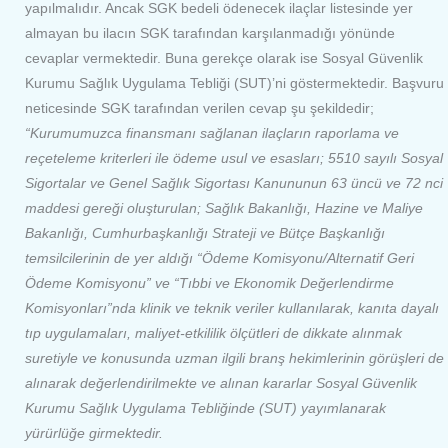
yapılmalıdır. Ancak SGK bedeli ödenecek ilaçlar listesinde yer
almayan bu ilacın SGK tarafından karşılanmadığı yönünde
cevaplar vermektedir. Buna gerekçe olarak ise Sosyal Güvenlik
Kurumu Sağlık Uygulama Tebliği (SUT)’ni göstermektedir. Başvuru
neticesinde SGK tarafından verilen cevap şu şekildedir;
“
Kurumumuzca finansmanı sağlanan ilaçların raporlama ve
reçeteleme kriterleri ile ödeme usul ve esasları; 5510 sayılı Sosyal
Sigortalar ve Genel Sağlık Sigortası Kanununun 63 üncü ve 72 nci
maddesi gereği oluşturulan; Sağlık Bakanlığı, Hazine ve Maliye
Bakanlığı, Cumhurbaşkanlığı Strateji ve Bütçe Başkanlığı
temsilcilerinin de yer aldığı “Ödeme Komisyonu/Alternatif Geri
Ödeme Komisyonu” ve “Tıbbi ve Ekonomik Değerlendirme
Komisyonları”nda klinik ve teknik veriler kullanılarak, kanıta dayalı
tıp uygulamaları, maliyet-etkililik ölçütleri de dikkate alınmak
suretiyle ve konusunda uzman ilgili branş hekimlerinin görüşleri de
alınarak değerlendirilmekte ve alınan kararlar Sosyal Güvenlik
Kurumu Sağlık Uygulama Tebliğinde (SUT) yayımlanarak
yürürlüğe girmektedir.