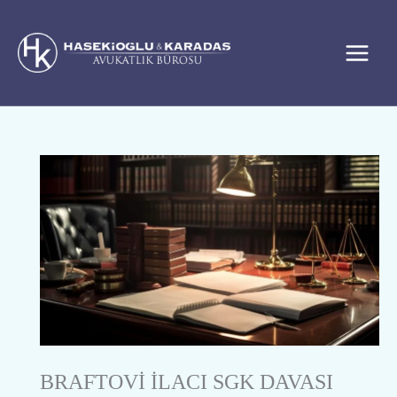
İçeriğe
atla
BRAFTOVİ İLACI SGK DAVASI