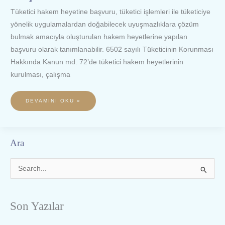
Tüketici hakem heyetine başvuru, tüketici işlemleri ile tüketiciye
yönelik uygulamalardan doğabilecek uyuşmazlıklara çözüm
bulmak amacıyla oluşturulan hakem heyetlerine yapılan
başvuru olarak tanımlanabilir. 6502 sayılı Tüketicinin Korunması
Hakkında Kanun md. 72’de tüketici hakem heyetlerinin
kurulması, çalışma
DEVAMINI OKU »
Ara
S
e
a
Son Yazılar
r