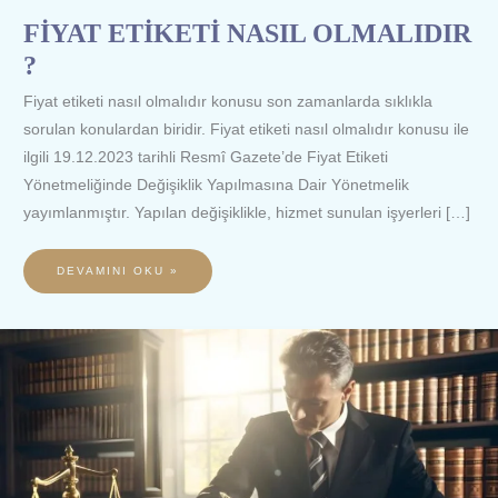
FİYAT ETİKETİ NASIL OLMALIDIR
?
Fiyat etiketi nasıl olmalıdır konusu son zamanlarda sıklıkla
sorulan konulardan biridir. Fiyat etiketi nasıl olmalıdır konusu ile
ilgili 19.12.2023 tarihli Resmî Gazete’de Fiyat Etiketi
Yönetmeliğinde Değişiklik Yapılmasına Dair Yönetmelik
yayımlanmıştır. Yapılan değişiklikle, hizmet sunulan işyerleri […]
DEVAMINI OKU »
EVİM
ŞİRKETİNDEN
ORGANİZASYON
ÜCRETİNİN
İADE
ALINMASI