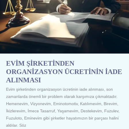
EVİM ŞİRKETİNDEN
ORGANİZASYON ÜCRETİNİN İADE
ALINMASI
Evim şirketinden organizasyon ücretinin iade alınması, son
zamanlarda önemli bir problem olarak karşımıza çıkmaktadır.
Hemenevim, Vizyonevim, Eminotomotiv, Katılımevim, Birevim,
İkizlerevim, İmece Tasarruf, Yaşamevim, Destekevim, Fuzulev,
Fuzuloto, Eminevim gibi şirketler hayatımızın bir parçası halini
aldılar. Söz