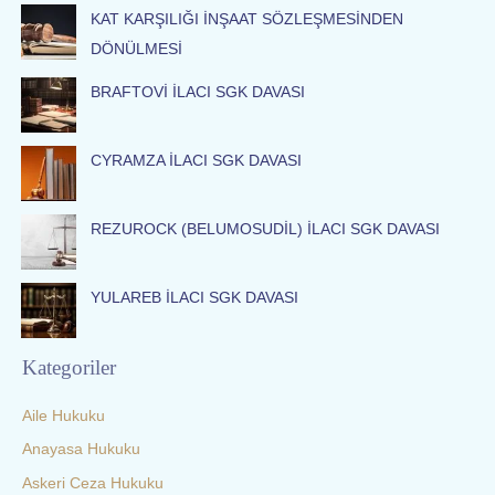
c
KAT KARŞILIĞI İNŞAAT SÖZLEŞMESİNDEN
h
DÖNÜLMESİ
f
o
BRAFTOVİ İLACI SGK DAVASI
r
:
CYRAMZA İLACI SGK DAVASI
REZUROCK (BELUMOSUDİL) İLACI SGK DAVASI
YULAREB İLACI SGK DAVASI
Kategoriler
Aile Hukuku
Anayasa Hukuku
Askeri Ceza Hukuku