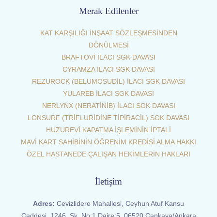
Merak Edilenler
KAT KARŞILIĞI İNŞAAT SÖZLEŞMESİNDEN
DÖNÜLMESİ
BRAFTOVİ İLACI SGK DAVASI
CYRAMZA İLACI SGK DAVASI
REZUROCK (BELUMOSUDİL) İLACI SGK DAVASI
YULAREB İLACI SGK DAVASI
NERLYNX (NERATİNİB) İLACI SGK DAVASI
LONSURF (TRİFLURİDİNE TİPİRACİL) SGK DAVASI
HUZUREVİ KAPATMA İŞLEMİNİN İPTALİ
MAVİ KART SAHİBİNİN ÖĞRENİM KREDİSİ ALMA HAKKI
ÖZEL HASTANEDE ÇALIŞAN HEKİMLERİN HAKLARI
İletişim
Adres:
Cevizlidere Mahallesi, Ceyhun Atuf Kansu
Caddesi, 1246. Sk. No:1 Daire:5, 06520 Çankaya/Ankara