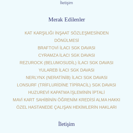
İletişim
Merak Edilenler
KAT KARŞILIĞI İNŞAAT SÖZLEŞMESİNDEN
DÖNÜLMESİ
BRAFTOVİ İLACI SGK DAVASI
CYRAMZA İLACI SGK DAVASI
REZUROCK (BELUMOSUDİL) İLACI SGK DAVASI
YULAREB İLACI SGK DAVASI
NERLYNX (NERATİNİB) İLACI SGK DAVASI
LONSURF (TRİFLURİDİNE TİPİRACİL) SGK DAVASI
HUZUREVİ KAPATMA İŞLEMİNİN İPTALİ
MAVİ KART SAHİBİNİN ÖĞRENİM KREDİSİ ALMA HAKKI
ÖZEL HASTANEDE ÇALIŞAN HEKİMLERİN HAKLARI
İletişim