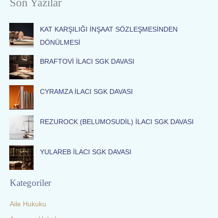
Son Yazılar
r
c
KAT KARŞILIĞI İNŞAAT SÖZLEŞMESİNDEN
h
DÖNÜLMESİ
f
o
BRAFTOVİ İLACI SGK DAVASI
r
:
CYRAMZA İLACI SGK DAVASI
REZUROCK (BELUMOSUDİL) İLACI SGK DAVASI
YULAREB İLACI SGK DAVASI
Kategoriler
Aile Hukuku