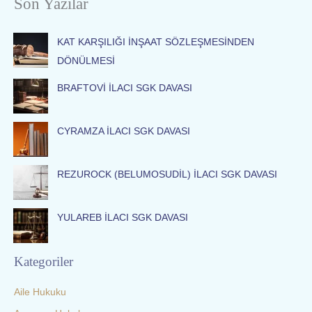
Son Yazılar
r
c
KAT KARŞILIĞI İNŞAAT SÖZLEŞMESİNDEN
h
DÖNÜLMESİ
f
o
BRAFTOVİ İLACI SGK DAVASI
r
:
CYRAMZA İLACI SGK DAVASI
REZUROCK (BELUMOSUDİL) İLACI SGK DAVASI
YULAREB İLACI SGK DAVASI
Kategoriler
Aile Hukuku