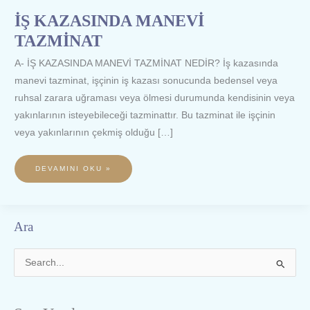
İŞ KAZASINDA MANEVİ
TAZMİNAT
A- İŞ KAZASINDA MANEVİ TAZMİNAT NEDİR? İş kazasında
manevi tazminat, işçinin iş kazası sonucunda bedensel veya
ruhsal zarara uğraması veya ölmesi durumunda kendisinin veya
yakınlarının isteyebileceği tazminattır. Bu tazminat ile işçinin
veya yakınlarının çekmiş olduğu […]
DEVAMINI OKU »
Ara
S
e
a