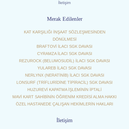
İletişim
Merak Edilenler
KAT KARŞILIĞI İNŞAAT SÖZLEŞMESİNDEN
DÖNÜLMESİ
BRAFTOVİ İLACI SGK DAVASI
CYRAMZA İLACI SGK DAVASI
REZUROCK (BELUMOSUDİL) İLACI SGK DAVASI
YULAREB İLACI SGK DAVASI
NERLYNX (NERATİNİB) İLACI SGK DAVASI
LONSURF (TRİFLURİDİNE TİPİRACİL) SGK DAVASI
HUZUREVİ KAPATMA İŞLEMİNİN İPTALİ
MAVİ KART SAHİBİNİN ÖĞRENİM KREDİSİ ALMA HAKKI
ÖZEL HASTANEDE ÇALIŞAN HEKİMLERİN HAKLARI
İletişim