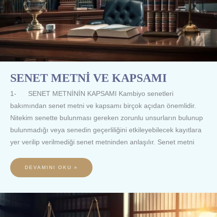
SENET METNİ VE KAPSAMI
1- SENET METNİNİN KAPSAMI Kambiyo senetleri
bakımından senet metni ve kapsamı birçok açıdan önemlidir.
Nitekim senette bulunması gereken zorunlu unsurların bulunup
bulunmadığı veya senedin geçerliliğini etkileyebilecek kayıtlara
yer verilip verilmediği senet metninden anlaşılır. Senet metni
DEVAMINI OKU »
ANONIM
ŞIRKET
GENEL
KURUL
KARARININ