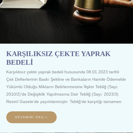
KARŞILIKSIZ ÇEKTE YAPRAK
BEDELİ
Karşılıksız çekte yaprak bedeli hususunda 08.01.2023 tarihli
Çek Defterlerinin Baskı Şekline ve Bankaların Hamile Ödemekle
Yükümlü Olduğu Miktarın Belirlenmesine İlişkin Tebliğ (Sayı:
2010/2)’de Değişiklik Yapılmasına Dair Tebliğ (Sayı: 2023/3)
Resmî Gazete’de yayımlanmıştır. Tebliğ’de karşılığı tamamen
DEVAMINI OKU »