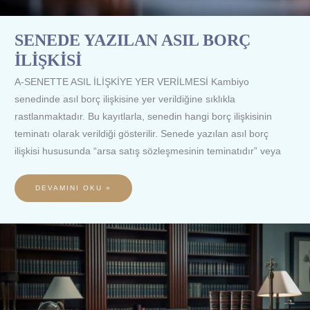
SENEDE YAZILAN ASIL BORÇ
İLİŞKİSİ
A-SENETTE ASIL İLİŞKİYE YER VERİLMESİ Kambiyo
senedinde asıl borç ilişkisine yer verildiğine sıklıkla
rastlanmaktadır. Bu kayıtlarla, senedin hangi borç ilişkisinin
teminatı olarak verildiği gösterilir. Senede yazılan asıl borç
ilişkisi hususunda “arsa satış sözleşmesinin teminatıdır” veya
DEVAMINI OKU »
SENET
METNİ
VE
KAPSAMI