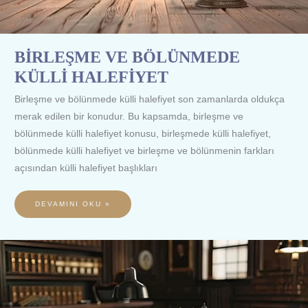
BİRLEŞME VE BÖLÜNMEDE
KÜLLİ HALEFİYET
Birleşme ve bölünmede külli halefiyet son zamanlarda oldukça
merak edilen bir konudur. Bu kapsamda, birleşme ve
bölünmede külli halefiyet konusu, birleşmede külli halefiyet,
bölünmede külli halefiyet ve birleşme ve bölünmenin farkları
açısından külli halefiyet başlıkları
DEVAMINI OKU »
BİRLEŞME
VE
BÖLÜNMEDE
ALACAKLILARIN
KORUNMASI