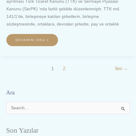
ayrılması Türk Ticaret Kanunu (TTK) ve Sermaye Piyasası
Kanunu (SerPK) ‘nda farklı şekilde düzenlenmiştir. TTK md.
141/1’de, birleşmeye katılan şirketlerin, birleşme
sözleşmesinde, ortaklara, devralan şirkette, pay ve ortaklık
DEVAMINI OKU »
1
2
İleri
→
Ara
S
e
a
Son Yazılar
r