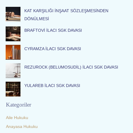
c
KAT KARŞILIĞI İNŞAAT SÖZLEŞMESİNDEN
h
DÖNÜLMESİ
f
o
BRAFTOVİ İLACI SGK DAVASI
r
:
CYRAMZA İLACI SGK DAVASI
REZUROCK (BELUMOSUDİL) İLACI SGK DAVASI
YULAREB İLACI SGK DAVASI
Kategoriler
Aile Hukuku
Anayasa Hukuku