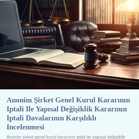
IPTALI
ILE
YAPISAL
DEĞIŞIKLIK
KARARININ
IPTALI
DAVALARININ
KARŞILIKLI
INCELENMESI
Anonim Şirket Genel Kurul Kararının
Iptali Ile Yapısal Değişiklik Kararının
Iptali Davalarının Karşılıklı
Incelenmesi
Anonim şirket genel kurul kararının iptali ile yapısal değişiklik