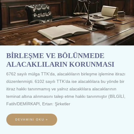
BİRLEŞME VE BÖLÜNMEDE
ALACAKLILARIN KORUNMASI
6762 sayılı mülga TTK’da, alacaklıların birleşme işlemine itirazı
düzenlenmişti. 6102 sayılı TTK’da ise alacaklılara bu yönde bir
itiraz hakkı tanınmamış ve yalnız alacaklılara alacaklarının
teminat altına alınmasını talep etme hakkı tanınmıştır (BİLGİLİ,
Fatih/DEMİRKAPI, Ertan: Şirketler
DEVAMINI OKU »