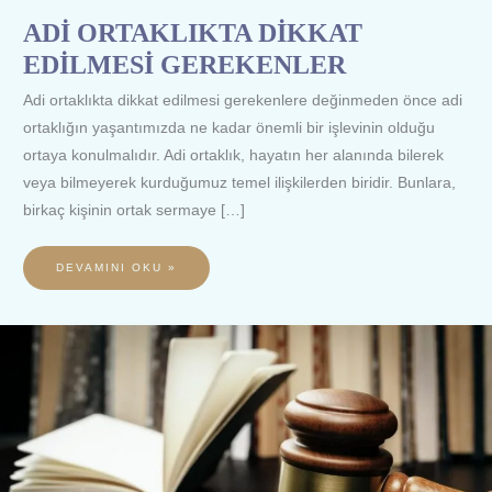
ADİ ORTAKLIKTA DİKKAT
EDİLMESİ GEREKENLER
Adi ortaklıkta dikkat edilmesi gerekenlere değinmeden önce adi
ortaklığın yaşantımızda ne kadar önemli bir işlevinin olduğu
ortaya konulmalıdır. Adi ortaklık, hayatın her alanında bilerek
veya bilmeyerek kurduğumuz temel ilişkilerden biridir. Bunlara,
birkaç kişinin ortak sermaye […]
DEVAMINI OKU »
KARŞILIKSIZ
ÇEKTE
YAPRAK
BEDELİ