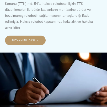
Kanunu (TTK) md. 54’te haksız rekabete ilişkin TTK
düzenlemeleri ile bütün katılanların menfaatine dürüst ve
bozulmamış rekabetin sağlanmasının amaçlandığı ifade
edilmiştir. Haksız rekabet kapsamında haksızlık ve hukuka
aykırılığın
DEVAMINI OKU »
SENEDE
YAZILAN
ASIL
BORÇ
İLİŞKİSİ