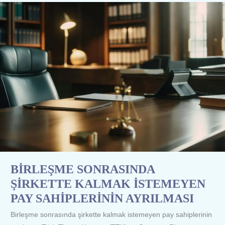
BİRLEŞME
SONRASINDA
ŞİRKETTE
KALMAK
İSTEMEYEN
PAY
SAHİPLERİNİN
AYRILMASI
BİRLEŞME SONRASINDA
ŞİRKETTE KALMAK İSTEMEYEN
PAY SAHİPLERİNİN AYRILMASI
Birleşme sonrasında şirkette kalmak istemeyen pay sahiplerinin