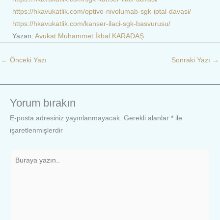
https://hkavukatlik.com/optivo-nivolumab-sgk-iptal-davasi/
https://hkavukatlik.com/kanser-ilaci-sgk-basvurusu/
Yazan:
Avukat Muhammet İkbal KARADAŞ
←
Önceki Yazı
Sonraki Yazı
→
Yorum bırakın
E-posta adresiniz yayınlanmayacak.
Gerekli alanlar
*
ile
işaretlenmişlerdir
Buraya
yazın..