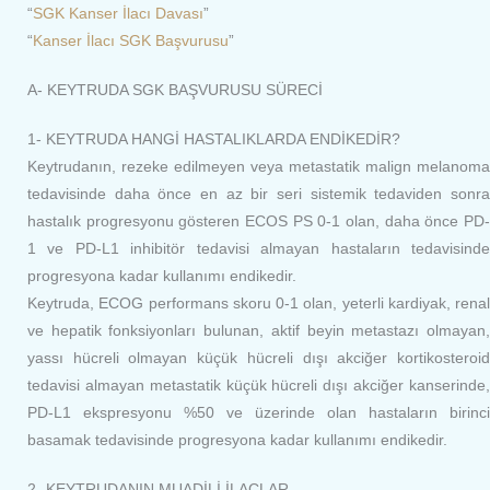
“
SGK Kanser İlacı Davası
”
“
Kanser İlacı SGK Başvurusu
”
A- KEYTRUDA SGK BAŞVURUSU SÜRECİ
1- KEYTRUDA HANGİ HASTALIKLARDA ENDİKEDİR?
Keytrudanın, rezeke edilmeyen veya metastatik malign melanoma
tedavisinde daha önce en az bir seri sistemik tedaviden sonra
hastalık progresyonu gösteren ECOS PS 0-1 olan, daha önce PD-
1 ve PD-L1 inhibitör tedavisi almayan hastaların tedavisinde
progresyona kadar kullanımı endikedir.
Keytruda, ECOG performans skoru 0-1 olan, yeterli kardiyak, renal
ve hepatik fonksiyonları bulunan, aktif beyin metastazı olmayan,
yassı hücreli olmayan küçük hücreli dışı akciğer kortikosteroid
tedavisi almayan metastatik küçük hücreli dışı akciğer kanserinde,
PD-L1 ekspresyonu %50 ve üzerinde olan hastaların birinci
basamak tedavisinde progresyona kadar kullanımı endikedir.
2- KEYTRUDANIN MUADİLİ İLAÇLAR