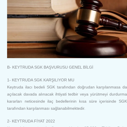
B- KEYTRUDA SGK BAŞVURUSU GENEL BİLGİ
1- KEYTRUDA SGK KARŞILIYOR MU
Keytruda ilacı bedeli SGK tarafından doğrudan karşılanmasa da
açılacak davada alınacak ihtiyati tedbir veya yürütmeyi durdurma
kararları neticesinde ilaç bedellerinin kısa süre içerisinde SGK
tarafından karşılanması sağlanabilmektedir.
2- KEYTRUDA FİYAT 2022