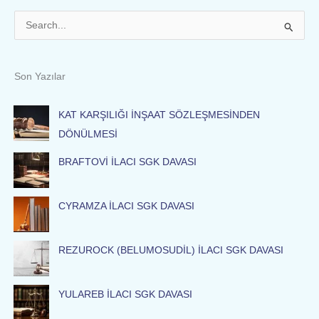
S
e
a
Son Yazılar
r
c
KAT KARŞILIĞI İNŞAAT SÖZLEŞMESİNDEN
h
DÖNÜLMESİ
f
BRAFTOVİ İLACI SGK DAVASI
o
r
:
CYRAMZA İLACI SGK DAVASI
REZUROCK (BELUMOSUDİL) İLACI SGK DAVASI
YULAREB İLACI SGK DAVASI