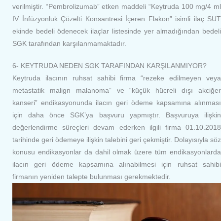
verilmiştir. “Pembrolizumab” etken maddeli “Keytruda 100 mg/4 ml
IV İnfüzyonluk Çözelti Konsantresi İçeren Flakon” isimli ilaç SUT
ekinde bedeli ödenecek ilaçlar listesinde yer almadığından bedeli
SGK tarafından karşılanmamaktadır.
6- KEYTRUDA NEDEN SGK TARAFINDAN KARŞILANMIYOR?
Keytruda ilacının ruhsat sahibi firma “rezeke edilmeyen veya
metastatik malign malanoma” ve “küçük hücreli dışı akciğer
kanseri” endikasyonunda ilacın geri ödeme kapsamına alınması
için daha önce SGK’ya başvuru yapmıştır. Başvuruya ilişkin
değerlendirme süreçleri devam ederken ilgili firma 01.10.2018
tarihinde geri ödemeye ilişkin talebini geri çekmiştir. Dolayısıyla söz
konusu endikasyonlar da dahil olmak üzere tüm endikasyonlarda
ilacın geri ödeme kapsamına alınabilmesi için ruhsat sahibi
firmanın yeniden talepte bulunması gerekmektedir.