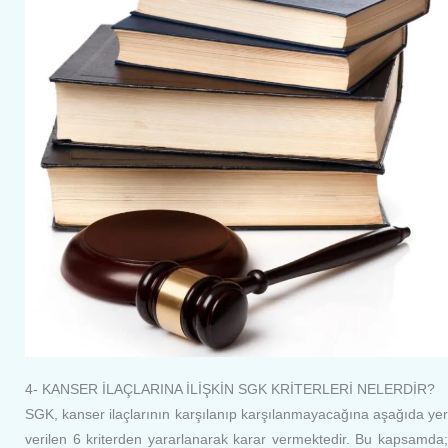
4- KANSER İLAÇLARINA İLİŞKİN SGK KRİTERLERİ NELERDİR?
SGK, kanser ilaçlarının karşılanıp karşılanmayacağına aşağıda yer
verilen 6 kriterden yararlanarak karar vermektedir. Bu kapsamda;