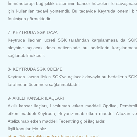
İmmünoterapi bağışıklık sisteminin kanser hücreleri ile savaşması
için kullanılan tedavi yöntemdir. Bu tedavide Keytruda önemli bir
fonksiyon görmektedir.
7- KEYTRUDA SGK DAVA
Keytruda ilacının ücreti SGK tarafından karşılanmasa da SGK
aleyhine açılacak dava neticesinde bu bedellerin karşılanması
sağlanabilmektedir.
8- KEYTRUDA SGK ÖDEME
Keytruda ilacına ilişkin SGK’ya açılacak davayla bu bedellerin SGK
tarafından ödenmesi sağlanmaktadır.
9- AKILLI KANSER İLAÇLARI
Akıllı kanser ilaçları, Livolumab etken maddeli Opdivo, Pembroli
etken maddeli Keytruda, Beyasizumab etken maddeli Altuzan ve
Atelizumab etken maddeli Tecentring gibi ilaçlardır.
İlgili konular için bkz.
https://hkavukatlik.com/sgk-kanser-ilaci-davasi/