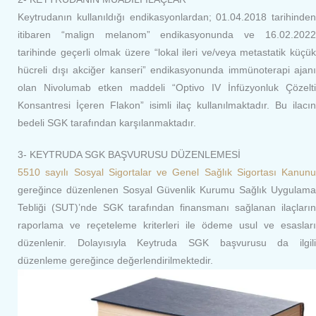
Keytrudanın kullanıldığı endikasyonlardan; 01.04.2018 tarihinden
itibaren “malign melanom” endikasyonunda ve 16.02.2022
tarihinde geçerli olmak üzere “lokal ileri ve/veya metastatik küçük
hücreli dışı akciğer kanseri” endikasyonunda immünoterapi ajanı
olan Nivolumab etken maddeli “Optivo IV İnfüzyonluk Çözelti
Konsantresi İçeren Flakon” isimli ilaç kullanılmaktadır. Bu ilacın
bedeli SGK tarafından karşılanmaktadır.
3- KEYTRUDA SGK BAŞVURUSU DÜZENLEMESİ
5510 sayılı Sosyal Sigortalar ve Genel Sağlık Sigortası Kanunu
gereğince düzenlenen Sosyal Güvenlik Kurumu Sağlık Uygulama
Tebliği (SUT)’nde SGK tarafından finansmanı sağlanan ilaçların
raporlama ve reçeteleme kriterleri ile ödeme usul ve esasları
düzenlenir. Dolayısıyla Keytruda SGK başvurusu da ilgili
düzenleme gereğince değerlendirilmektedir.