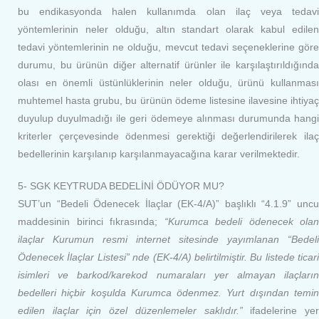
bu endikasyonda halen kullanımda olan ilaç veya tedavi
yöntemlerinin neler olduğu, altın standart olarak kabul edilen
tedavi yöntemlerinin ne olduğu, mevcut tedavi seçeneklerine göre
durumu, bu ürünün diğer alternatif ürünler ile karşılaştırıldığında
olası en önemli üstünlüklerinin neler olduğu, ürünü kullanması
muhtemel hasta grubu, bu ürünün ödeme listesine ilavesine ihtiyaç
duyulup duyulmadığı ile geri ödemeye alınması durumunda hangi
kriterler çerçevesinde ödenmesi gerektiği değerlendirilerek ilaç
bedellerinin karşılanıp karşılanmayacağına karar verilmektedir.
5- SGK KEYTRUDA BEDELİNİ ÖDÜYOR MU?
SUT’un “Bedeli Ödenecek İlaçlar (EK-4/A)” başlıklı “4.1.9” uncu
maddesinin birinci fıkrasında;
“Kurumca bedeli ödenecek olan
ilaçlar Kurumun resmi internet sitesinde yayımlanan “Bedeli
Ödenecek İlaçlar Listesi” nde (EK-4/A) belirtilmiştir. Bu listede ticari
isimleri ve barkod/karekod numaraları yer almayan ilaçların
bedelleri hiçbir koşulda Kurumca ödenmez. Yurt dışından temin
edilen ilaçlar için özel düzenlemeler saklıdır.”
ifadelerine ye