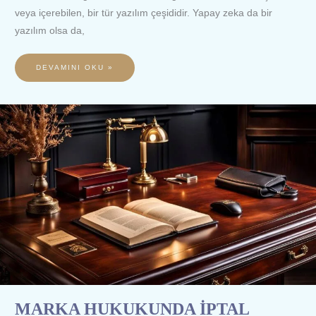
veya içerebilen, bir tür yazılım çeşididir. Yapay zeka da bir
yazılım olsa da,
DEVAMINI OKU »
MARKA
HUKUKUNDA
İPTAL
KARARININ
ETKİLERİ
MARKA HUKUKUNDA İPTAL