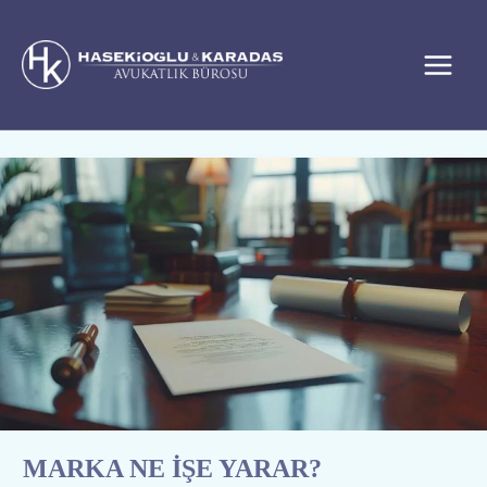
İçeriğe
atla
MARKA
NE
İŞE
YARAR?
MARKA NE İŞE YARAR?