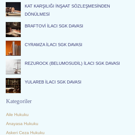
c
KAT KARŞILIĞI İNŞAAT SÖZLEŞMESİNDEN
h
DÖNÜLMESİ
f
o
BRAFTOVİ İLACI SGK DAVASI
r
:
CYRAMZA İLACI SGK DAVASI
REZUROCK (BELUMOSUDİL) İLACI SGK DAVASI
YULAREB İLACI SGK DAVASI
Kategoriler
Aile Hukuku
Anayasa Hukuku
Askeri Ceza Hukuku