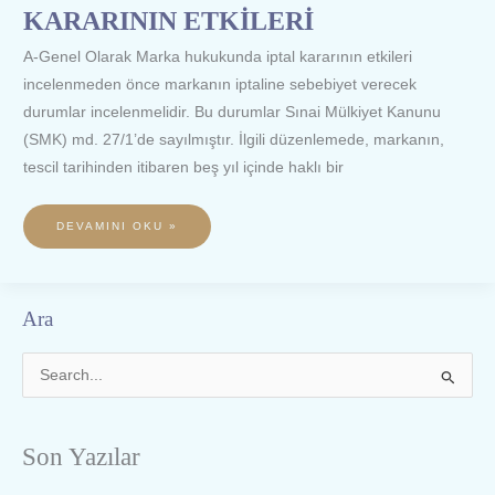
KARARININ ETKİLERİ
A-Genel Olarak Marka hukukunda iptal kararının etkileri
incelenmeden önce markanın iptaline sebebiyet verecek
durumlar incelenmelidir. Bu durumlar Sınai Mülkiyet Kanunu
(SMK) md. 27/1’de sayılmıştır. İlgili düzenlemede, markanın,
tescil tarihinden itibaren beş yıl içinde haklı bir
DEVAMINI OKU »
Ara
S
e
a
Son Yazılar
r