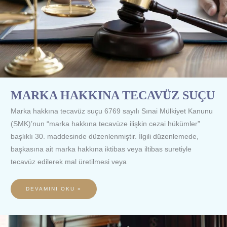
MARKA HAKKINA TECAVÜZ SUÇU
Marka hakkına tecavüz suçu 6769 sayılı Sınai Mülkiyet Kanunu
(SMK)’nun “marka hakkına tecavüze ilişkin cezai hükümler”
başlıklı 30. maddesinde düzenlenmiştir. İlgili düzenlemede,
başkasına ait marka hakkına iktibas veya iltibas suretiyle
tecavüz edilerek mal üretilmesi veya
DEVAMINI OKU »
MARKANIN
KORUNMASI