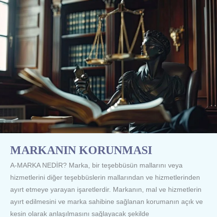
MARKANIN KORUNMASI
A-MARKA NEDİR? Marka, bir teşebbüsün mallarını veya
hizmetlerini diğer teşebbüslerin mallarından ve hizmetlerinden
ayırt etmeye yarayan işaretlerdir. Markanın, mal ve hizmetlerin
ayırt edilmesini ve marka sahibine sağlanan korumanın açık ve
kesin olarak anlaşılmasını sağlayacak şekilde