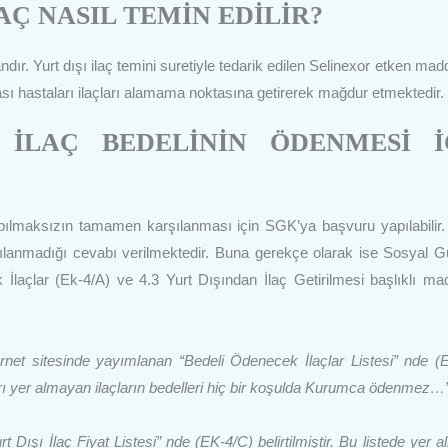
Ç NASIL TEMİN EDİLİR?
ır. Yurt dışı ilaç temini suretiyle tedarik edilen Selinexor etken madde
sı hastaları ilaçları alamama noktasına getirerek mağdur etmektedir.
İLAÇ BEDELİNİN ÖDENMESİ İ
 yapılmaksızın tamamen karşılanması için SGK’ya başvuru yapılabilir
şılanmadığı cevabı verilmektedir. Buna gerekçe olarak ise Sosyal G
İlaçlar (Ek-4/A) ve 4.3 Yurt Dışından İlaç Getirilmesi başlıklı ma
net sitesinde yayımlanan “Bedeli Ödenecek İlaçlar Listesi” nde (
aları yer almayan ilaçların bedelleri hiç bir koşulda Kurumca ödenmez…
t Dışı İlaç Fiyat Listesi” nde (EK-4/C) belirtilmiştir. Bu listede yer 