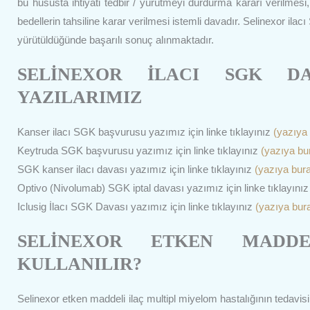
bu hususta ihtiyati tedbir / yürütmeyi durdurma kararı verilme
bedellerin tahsiline karar verilmesi istemli davadır. Selinexor 
yürütüldüğünde başarılı sonuç alınmaktadır.
SELİNEXOR İLACI SGK D
YAZILARIMIZ
Kanser ilacı SGK başvurusu yazımız için linke tıklayınız
(yazıya 
Keytruda SGK başvurusu yazımız için linke tıklayınız
(yazıya bur
SGK kanser ilacı davası yazımız için linke tıklayınız
(yazıya bura
Optivo (Nivolumab) SGK iptal davası yazımız için linke tıklayını
Iclusig İlacı SGK Davası yazımız için linke tıklayınız
(yazıya bura
SELİNEXOR ETKEN MADDE
KULLANILIR?
Selinexor etken maddeli ilaç multipl miyelom hastalığının tedavis