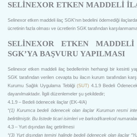
SELİNEXOR ETKEN MADDELİ İLA
Selinexor etken maddeli ilaç SGK’nın bedelini ödemediği ilaçlardand
ücretinin fazla olması ve ücretlerin SGK tarafından karşılanmama
SELİNEXOR ETKEN MADDELİ 
SGK’YA BAŞVURU YAPILMASI
Selinexor etken maddeli ilaç bedellerinin herhangi bir kesinti
SGK tarafından verilen cevapta bu ilacın kurum tarafından kar
Kurumu Sağlık Uygulama Tebliği
(SUT)
4.1.9 Bedeli Ödenecek 
dayanılmaktadır. İlgili düzenlemeler şu şekildedir;
4.1.9 – Bedeli ödenecek ilaçlar (EK-4/A)
“(1) Kurumca bedeli ödenecek olan ilaçlar Kurumun resmi inter
belirtilmiştir. Bu listede ticari isimleri ve barkod/karekod numar
4.3 – Yurt dışından ilaç getirilmesi
“(3) Yurt dışından temini halinde bedeli ödenecek olan ilaçlar “Yur