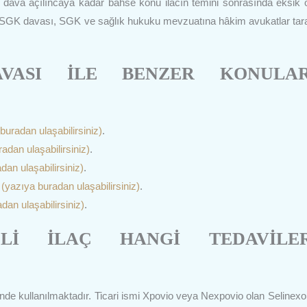
si, dava açılıncaya kadar bahse konu ilacın temini sonrasında eksik
ilacı SGK davası, SGK ve sağlık hukuku mevzuatına hâkim avukatlar tar
AVASI İLE BENZER KONULA
buradan ulaşabilirsiniz)
.
adan ulaşabilirsiniz)
.
dan ulaşabilirsiniz)
.
z
(yazıya buradan ulaşabilirsiniz)
.
dan ulaşabilirsiniz)
.
Lİ İLAÇ HANGİ TEDAVİLE
inde kullanılmaktadır. Ticari ismi Xpovio veya Nexpovio olan Selinexo