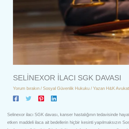
SELİNEXOR İLACI SGK DAVASI
Yorum bırakın
/
Sosyal Güvenlik Hukuku
/ Yazan
H&K Avukat
Selinexor ilacı SGK davası, kanser hastalığının tedavisinde hay
etken maddeli ilaca ait bedellerin hiçbir kesinti yapılmaksızın 