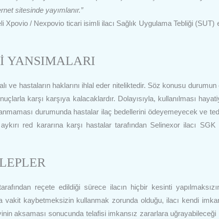
rnet sitesinde yayımlanır.”
Xpovio / Nexpovio ticari isimli ilacı Sağlık Uygulama Tebliği (SUT) 
Mİ YANSIMALARI
lı ve hastaların haklarını ihlal eder niteliktedir. Söz konusu durumu
larla karşı karşıya kalacaklardır. Dolayısıyla, kullanılması hayati
rşılanmaması durumunda hastalar ilaç bedellerini ödeyemeyecek ve te
ykırı red kararına karşı hastalar tarafından Selinexor ilacı SGK
ALEPLER
rafından reçete edildiği sürece ilacın hiçbir kesinti yapılmaksı
da vakit kaybetmeksizin kullanmak zorunda olduğu, ilacı kendi imkan
nin aksaması sonucunda telafisi imkansız zararlara uğrayabileceği