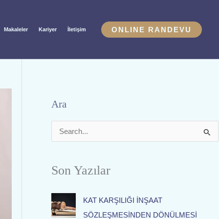
ONLINE RANDEVU
Makaleler
Kariyer
İletişim
Ara
S
e
a
Son Yazılar
r
c
KAT KARŞILIĞI İNŞAAT
h
SÖZLEŞMESİNDEN DÖNÜLMESİ