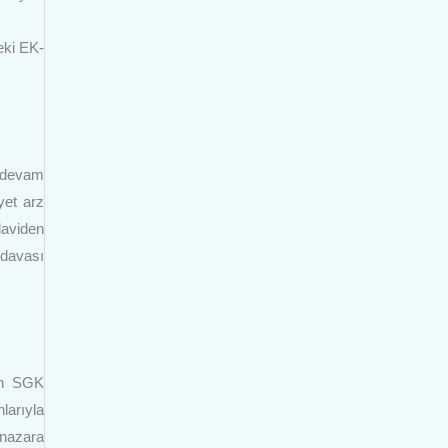
eki EK-
n devam
yet arz
daviden
 davası
zın SGK
larıyla
 nazara