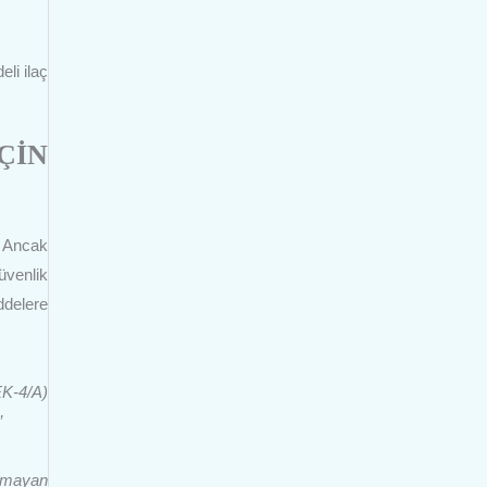
li ilaç
ÇİN
. Ancak
üvenlik
ddelere
EK-4/A)
”
almayan