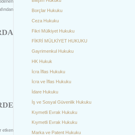
Bilişim Hukuku
 ödenen
afından
Borçlar Hukuku
Ceza Hukuku
RDA
Fikri Mülkiyet Hukuku
FİKRİ MÜLKİYET HUKUKU
Gayrimenkul Hukuku
HK Hukuk
İcra İflas Hukuku
İcra ve İflas Hukuku
İdare Hukuku
İş ve Sosyal Güvenlik Hukuku
RDE
Kıymetli Evrak Hukuku
Kıymetli Evrak Hukuku
r etken
Marka ve Patent Hukuku