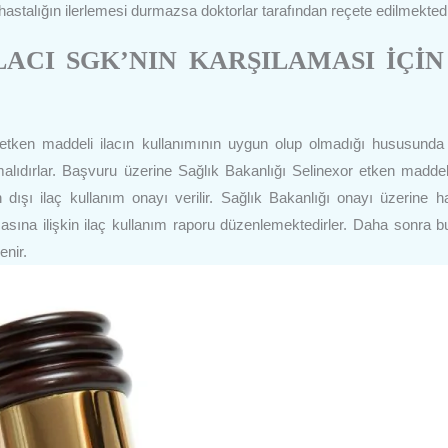
hastalığın ilerlemesi durmazsa doktorlar tarafından reçete edilmektedi
ACI SGK’NIN KARŞILAMASI İÇİN
or etken maddeli ilacın kullanımının uygun olup olmadığı hususund
lıdırlar. Başvuru üzerine Sağlık Bakanlığı Selinexor etken maddeli
 dışı ilaç kullanım onayı verilir. Sağlık Bakanlığı onayı üzerine h
lmasına ilişkin ilaç kullanım raporu düzenlemektedirler. Daha sonra bu
enir.