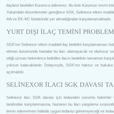
ilaçların bedelleri Kurumca ödenmez. Bu liste Kurumun resmi inte
Yukarıdaki düzenlemeler gereğince SGK, Selinexor etken maddeli 
4/A ve EK-4/C listelerinde yer almadığından karşılamamaktadır.
YURT DIŞI İLAÇ TEMİNİ PROBLE
SGK’nın Selinexor etken maddeli ilaç bedelini karşılamaması hata
etmesi durumunda hastalar bu ilacı alamayacak ve olumsuz sonuç
ettiği uzman hekimlerce belirtilen ilacın bedelinin tamamen ka
yoksun kalacaklardır. Dolayısıyla, SGK’nın haksız ve hukuka a
açılmalıdır.
SELİNEXOR İLACI SGK DAVASI T
Selinexor ilacı SGK davası için tedaviden sorumlu hekimler ta
tarafından karşılanmasına, hastanın bu ilacı yargılama sırasın
temin edememesi halinde uygun tedaviyi göremeyeceği ve tedavi