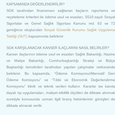
KAPSAMINDA DEĞERLENDİRİLİR?
SGK tarafından finansmanı sağlanan ilaçların raporlama ve
reçeteleme kriterleri ile ödeme usul ve esasları, 5510 sayılı Sosyal
Sigortalar ve Genel Sağlık Sigortası Kanunu md. 63 ve 72
gereğince oluşturulan
Sosyal Güvenlik Kurumu Sağlık Uygulam
Tebliği (SUT)
kapsamında belirlenir.
SGK KARŞILANACAK KANSER İLAÇLARINI NASIL BELİRLER?
Kanser ilaçlarının ödeme usul ve esasları Sağlık Bakanlığı, Hazine
ve Maliye Bakanlığı, Cumhurbaşkanlığı Strateji ve Bütçe
Başkanlığı temsilcileri tarafından yapılan çalışmalar neticesinde
belirlenir. Bu kapsamda, “Ödeme Komisyonu/Alternatif Geri
Ödeme Komisyonu” ve “Tıbbi ve Ekonomik Değerlendirme
Komisyonu” klinik ve teknik verileri kullanır. Kararlar ise kanıta
dayalı tıp uygulamaları, maliyet-etkililik ölçütleri de dikkate alınmak
suretiyle konusunda uzman ilgili branş hekimlerinin görüşleri de
dikkate alınarak verilir.