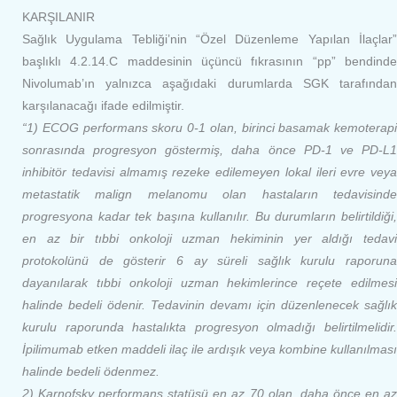
KARŞILANIR
Sağlık Uygulama Tebliği’nin “Özel Düzenleme Yapılan İlaçlar”
başlıklı 4.2.14.C maddesinin üçüncü fıkrasının “pp” bendinde
Nivolumab’ın yalnızca aşağıdaki durumlarda SGK tarafından
karşılanacağı ifade edilmiştir.
“1) ECOG performans skoru 0-1 olan, birinci basamak kemoterapi
sonrasında progresyon göstermiş, daha önce PD-1 ve PD-L1
inhibitör tedavisi almamış rezeke edilemeyen lokal ileri evre veya
metastatik malign melanomu olan hastaların tedavisinde
progresyona kadar tek başına kullanılır. Bu durumların belirtildiği,
en az bir tıbbi onkoloji uzman hekiminin yer aldığı tedavi
protokolünü de gösterir 6 ay süreli sağlık kurulu raporuna
dayanılarak tıbbi onkoloji uzman hekimlerince reçete edilmesi
halinde bedeli ödenir. Tedavinin devamı için düzenlenecek sağlık
kurulu raporunda hastalıkta progresyon olmadığı belirtilmelidir.
İpilimumab etken maddeli ilaç ile ardışık veya kombine kullanılması
halinde bedeli ödenmez.
2) Karnofsky performans statüsü en az 70 olan,
daha önce en a