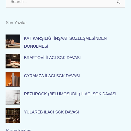
S
e
a
Son Yazılar
r
c
KAT KARŞILIĞI İNŞAAT SÖZLEŞMESİNDEN
h
DÖNÜLMESİ
f
BRAFTOVİ İLACI SGK DAVASI
o
r
:
CYRAMZA İLACI SGK DAVASI
REZUROCK (BELUMOSUDİL) İLACI SGK DAVASI
YULAREB İLACI SGK DAVASI
Kategoriler