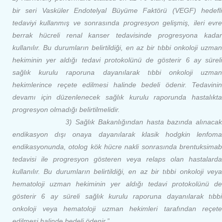
bir seri Vasküler Endotelyal Büyüme Faktörü (VEGF) hedefli
tedaviyi kullanmış ve sonrasında progresyon gelişmiş, ileri evre
berrak hücreli renal kanser tedavisinde progresyona kadar
kullanılır. Bu durumların belirtildiği, en az bir tıbbi onkoloji uzman
hekiminin yer aldığı tedavi protokolünü de gösterir 6 ay süreli
sağlık kurulu raporuna dayanılarak tıbbi onkoloji uzman
hekimlerince reçete edilmesi halinde bedeli ödenir. Tedavinin
devamı için düzenlenecek sağlık kurulu raporunda hastalıkta
progresyon olmadığı belirtilmelidir.
3) Sağlık Bakanlığından hasta bazında alınacak
endikasyon dışı onaya dayanılarak klasik hodgkin lenfoma
endikasyonunda, otolog kök hücre nakli sonrasında brentuksimab
tedavisi ile progresyon gösteren veya relaps olan hastalarda
kullanılır. Bu durumların belirtildiği, en az bir tıbbi onkoloji veya
hematoloji uzman hekiminin yer aldığı tedavi protokolünü de
gösterir 6 ay süreli sağlık kurulu raporuna dayanılarak tıbbi
onkoloji veya hematoloji uzman hekimleri tarafından reçete
edilmesi halinde bedeli ödenir.”