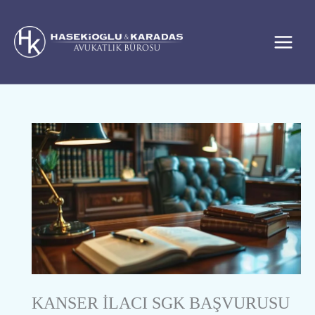
İçeriğe
atla
KANSER İLACI SGK BAŞVURUSU