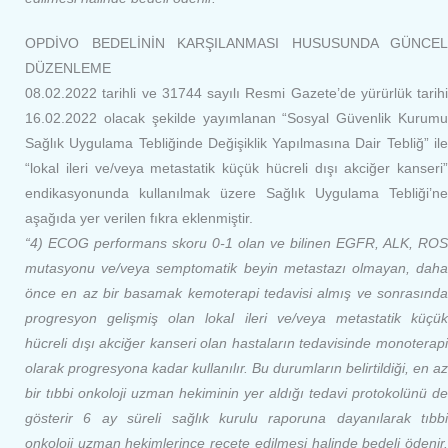
OPDİVO BEDELİNİN KARŞILANMASI HUSUSUNDA GÜNCEL
DÜZENLEME
08.02.2022 tarihli ve 31744 sayılı Resmi Gazete’de yürürlük tarihi
16.02.2022 olacak şekilde yayımlanan “Sosyal Güvenlik Kurumu
Sağlık Uygulama Tebliğinde Değişiklik Yapılmasına Dair Tebliğ” ile
“lokal ileri ve/veya metastatik küçük hücreli dışı akciğer kanseri”
endikasyonunda kullanılmak üzere Sağlık Uygulama Tebliği’ne
aşağıda yer verilen fıkra eklenmiştir.
“
4) ECOG performans skoru 0-1 olan ve bilinen EGFR, ALK, ROS
mutasyonu ve/veya semptomatik beyin metastazı olmayan, daha
önce en az bir basamak kemoterapi tedavisi almış ve sonrasında
progresyon gelişmiş olan lokal ileri ve/veya metastatik küçük
hücreli dışı akciğer kanseri olan hastaların tedavisinde monoterapi
olarak progresyona kadar kullanılır. Bu durumların belirtildiği, en az
bir tıbbi onkoloji uzman hekiminin yer aldığı tedavi protokolünü de
gösterir 6 ay süreli sağlık kurulu raporuna dayanılarak tıbbi
onkoloji uzman hekimlerince reçete edilmesi halinde bedeli ödenir.