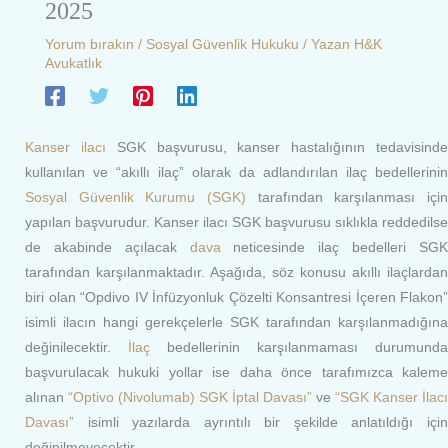
2025
Yorum bırakın
/
Sosyal Güvenlik Hukuku
/ Yazan
H&K
Avukatlık
Kanser ilacı
SGK başvurusu, kanser hastalığının tedavisind
kullanılan ve “akıllı ilaç” olarak da adlandırılan ilaç bedellerinin
Sosyal Güvenlik Kurumu (SGK)
tarafından karşılanması için
yapılan başvurudur. Kanser ilacı SGK başvurusu sıklıkla reddedilse
de akabinde açılacak
dava
neticesinde ilaç bedelleri SG
tarafından karşılanmaktadır. Aşağıda, söz konusu akıllı ilaçlardan
biri olan “Opdivo IV İnfüzyonluk Çözelti Konsantresi İçeren Flakon”
isimli ilacın hangi gerekçelerle SGK tarafından karşılanmadığına
değinilecektir.
İlaç
bedellerinin karşılanmaması durumunda
başvurulacak hukuki yollar ise daha önce tarafımızca kaleme
alınan
“Optivo (Nivolumab) SGK İptal Davası”
ve
“SGK Kanser İlacı
Davası”
isimli yazılarda ayrıntılı bir şekilde anlatıldığı için
değinilmeyecektir.