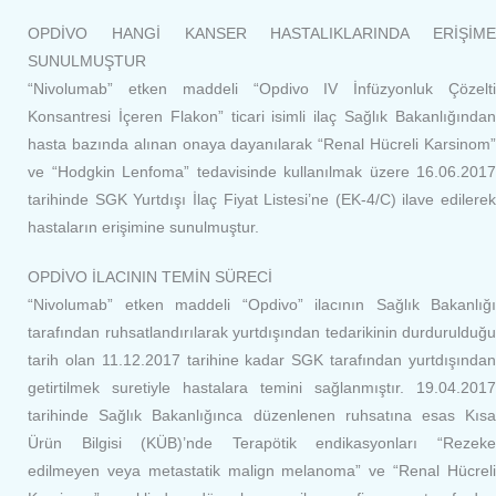
OPDİVO HANGİ KANSER HASTALIKLARINDA ERİŞİME
SUNULMUŞTUR
“Nivolumab” etken maddeli “Opdivo IV İnfüzyonluk Çözelti
Konsantresi İçeren Flakon” ticari isimli ilaç Sağlık Bakanlığından
hasta bazında alınan onaya dayanılarak “Renal Hücreli Karsinom”
ve “Hodgkin Lenfoma” tedavisinde kullanılmak üzere 16.06.2017
tarihinde SGK Yurtdışı İlaç Fiyat Listesi’ne (EK-4/C) ilave edilerek
hastaların erişimine sunulmuştur.
OPDİVO İLACININ TEMİN SÜRECİ
“Nivolumab” etken maddeli “Opdivo” ilacının Sağlık Bakanlığı
tarafından ruhsatlandırılarak yurtdışından tedarikinin durdurulduğu
tarih olan 11.12.2017 tarihine kadar SGK tarafından yurtdışından
getirtilmek suretiyle hastalara temini sağlanmıştır. 19.04.2017
tarihinde Sağlık Bakanlığınca düzenlenen ruhsatına esas Kısa
Ürün Bilgisi (KÜB)’nde Terapötik endikasyonları “Rezeke
edilmeyen veya metastatik malign melanoma” ve “Renal Hücreli