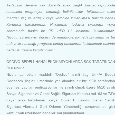
Tedavinin devamı için düzenlenecek sağlık kurulu raporunda
hastalıkta progresyon olmadığı belirtilmelidir. İpilimumab etkin
maddeli ilaç ile ardışık veya kombine kullanılması halinde bedeli
Kurumca karşılanmaz. Nivolumab tedavisi sırasında veya
sonrasında başka bir PD 1/PD L1 inhibitörü kullanılamaz.
Nivolumab tedavisi öncesinde immünoterapi tedavisi almış ve bu
tedavi ile hastalığı progrese olmuş hastalarda kullanılması halinde
bedeli Kurumca karşılanmaz.”
OPDİVO BEDELİ HANGİ ENDİKASYONLARDA SGK TARAFINDAN
ÖDENMEZ
Nivolumab etken maddeli “Opdivo” isimli ilaç Ek-4/A Bedeli
Ödenecek İlaçlar Listesinde yer almakla birlikte SGK tarafından
ödemesi yapılan endikasyonları ile sınırlı olmak üzere 5510 sayılı
Sosyal Sigortalar ve Genel Sağlık Sigortası Kanunu md. 63 ve 73’e
dayanılarak hazırlanan Sosyal Güvenlik Kurumu Genel Sağlık
Sigortası Alternatif Geri Ödeme Yönetmeliği çerçevesinde gizli
kamu fiyatı üzerinden bedelleri karşılanmaktadır.