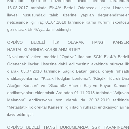
Karsinom” şeklinde düzenlenen ilacın firması tarafından
16.08.2017 tarihinde Ek-4/A Bedeli Ödenecek İlaçlar Listesine
ilavesi hususundaki talebi üzerine yapılan değerlendirmeler
neticesinde ilgili ilaç 01.04.2018 tarihinde Kamu Kurum İskontosu
gizli olarak Ek-4/A’ya dahil edilmiştir.
OPDİVO BEDELİ İLK OLARAK HANGİ KANSER
HASTALIKLARINDA KARŞILANMIŞTIR?
“Nivolumab” etken maddeli “Opdivo” ilacının SGK Ek-4/A Bedeli
Ödenecek İlaçlar Listesine dahil edilmesinin akabinde süreçte ilk
olarak 05.07.2018 tarihinde Sağlık Bakanlığınca onaylı ruhsatlı
endikasyonlarına: “Klasik Hodgkin Lenfoma”, “Küçük Hücreli Dışı
Akciğer Kanseri” ve “Skuamöz Hücreli Baş ve Boyun Kanseri”
endikasyonları eklenmiştir. Ardından 01.11.2018 tarihinde “Adjuvan
Melanom” endikasyonu son olarak da 20.03.2019 tarihinde
“Metastatik Kolorektal Kanseri” ilgili ilacın ruhsatlı endikasyonlarına
ilave edilmiştir.
OPDİVO BEDELİ HANGİ DURUMLARDA SGK TARAFINDAN