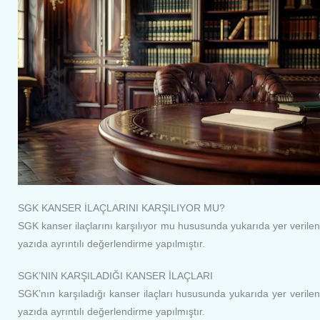
SGK KANSER İLAÇLARINI KARŞILIYOR MU?
SGK kanser ilaçlarını karşılıyor mu hususunda yukarıda yer verilen
yazıda ayrıntılı değerlendirme yapılmıştır.
SGK’NIN KARŞILADIĞI KANSER İLAÇLARI
SGK’nın karşıladığı kanser ilaçları hususunda yukarıda yer verilen
yazıda ayrıntılı değerlendirme yapılmıştır.