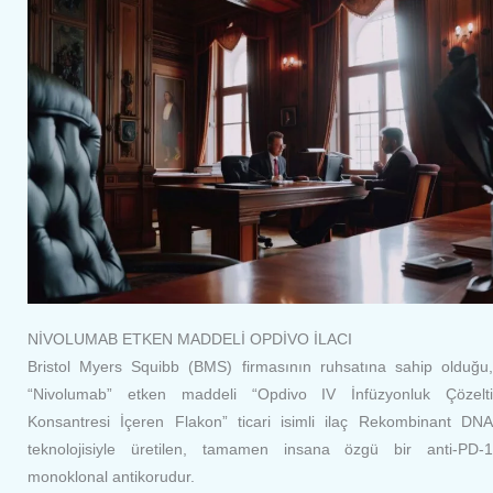
NİVOLUMAB ETKEN MADDELİ OPDİVO İLACI
Bristol Myers Squibb (BMS) firmasının ruhsatına sahip olduğu,
“Nivolumab” etken maddeli “Opdivo IV İnfüzyonluk Çözelti
Konsantresi İçeren Flakon” ticari isimli ilaç Rekombinant DNA
teknolojisiyle üretilen, tamamen insana özgü bir anti-PD-1
monoklonal antikorudur.