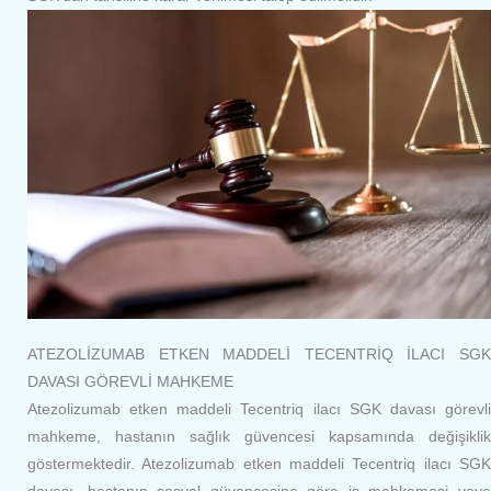
ATEZOLİZUMAB ETKEN MADDELİ TECENTRİQ İLACI SGK
DAVASI GÖREVLİ MAHKEME
Atezolizumab etken maddeli Tecentriq ilacı SGK davası görevli
mahkeme, hastanın sağlık güvencesi kapsamında değişiklik
göstermektedir. Atezolizumab etken maddeli Tecentriq ilacı SGK