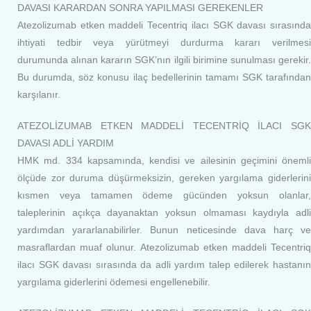
DAVASI KARARDAN SONRA YAPILMASI GEREKENLER
Atezolizumab etken maddeli Tecentriq ilacı SGK davası sırasında
ihtiyati tedbir veya yürütmeyi durdurma kararı verilmesi
durumunda alınan kararın SGK’nın ilgili birimine sunulması gerekir.
Bu durumda, söz konusu ilaç bedellerinin tamamı SGK tarafından
karşılanır.
ATEZOLİZUMAB ETKEN MADDELİ TECENTRİQ İLACI SGK
DAVASI ADLİ YARDIM
HMK md. 334 kapsamında, kendisi ve ailesinin geçimini önemli
ölçüde zor duruma düşürmeksizin, gereken yargılama giderlerini
kısmen veya tamamen ödeme gücünden yoksun olanlar,
taleplerinin açıkça dayanaktan yoksun olmaması kaydıyla adli
yardımdan yararlanabilirler. Bunun neticesinde dava harç ve
masraflardan muaf olunur. Atezolizumab etken maddeli Tecentriq
ilacı SGK davası sırasında da adli yardım talep edilerek hastanın
yargılama giderlerini ödemesi engellenebilir.