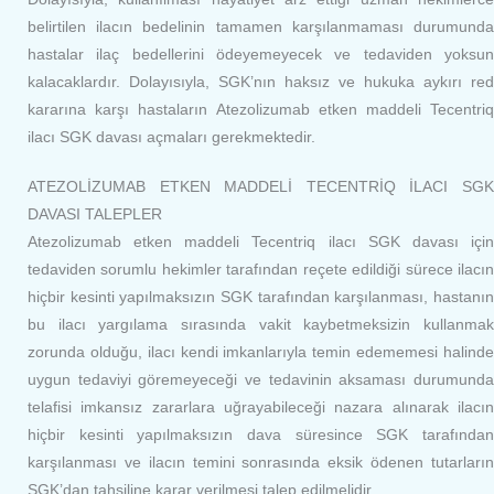
belirtilen ilacın bedelinin tamamen karşılanmaması durumunda
hastalar ilaç bedellerini ödeyemeyecek ve tedaviden yoksun
kalacaklardır. Dolayısıyla, SGK’nın haksız ve hukuka aykırı red
kararına karşı hastaların Atezolizumab etken maddeli Tecentriq
ilacı SGK davası açmaları gerekmektedir.
ATEZOLİZUMAB ETKEN MADDELİ TECENTRİQ İLACI SGK
DAVASI TALEPLER
Atezolizumab etken maddeli Tecentriq ilacı SGK davası için
tedaviden sorumlu hekimler tarafından reçete edildiği sürece ilacın
hiçbir kesinti yapılmaksızın SGK tarafından karşılanması, hastanın
bu ilacı yargılama sırasında vakit kaybetmeksizin kullanmak
zorunda olduğu, ilacı kendi imkanlarıyla temin edememesi halinde
uygun tedaviyi göremeyeceği ve tedavinin aksaması durumunda
telafisi imkansız zararlara uğrayabileceği nazara alınarak ilacın
hiçbir kesinti yapılmaksızın dava süresince SGK tarafından
karşılanması ve ilacın temini sonrasında eksik ödenen tutarların
SGK’dan tahsiline karar verilmesi talep edilmelidir.