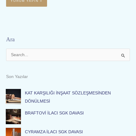
Ara
S
e
a
Son Yazılar
r
c
KAT KARŞILIĞI İNŞAAT SÖZLEŞMESİNDEN
h
DÖNÜLMESİ
f
BRAFTOVİ İLACI SGK DAVASI
o
r
:
CYRAMZA İLACI SGK DAVASI