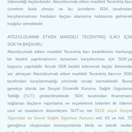
ödemediği ilaçlardandır. Atezolizumab etken maddeli Tecentriq ilacı
ücretinin fazla olması ve bu ücretlerin SGK tarafından
karşılanmaması hastaları ilaçları alamama noktasına getirerek
mağdur etmektedir.
ATEZOLİZUMAB ETKEN MADDELİ TECENTRİQ İLACI İÇİN
SGK’YA BAŞVURU
Atezolizumab etken maddeli Tecentriq ilacı bedellerinin herhangi
bir kesinti yapılmaksızın tamamen karşılanması için SGK’ya
başvuru yapılabilir. Ancak SGK bedeli ödenecek ilaçlar listesinde
yer almayan Atezolizumab etken maddeli Tecentriq ilacının SGK
tarafından karşılanmadığı yönünde cevap vermektedir. Buna
gerekçe olarak ise Sosyal Güvenlik Kurumu Sağlık Uygulama
Tebliği (
SUT
) gösterilmektedir. SGK tarafından finansman
sağlanan ilaçların raporlama ve reçeteleme kriterleri ile ödeme
usul ve esaslarını düzenleyen SUT’un ise
5510 sayılı Sosyal
Sigortalar ve Genel Sağlık Sigortası Kanunu
md. 63 ve md. 72
gereğince oluşturulan komisyonlarda klinik ve teknik veriler