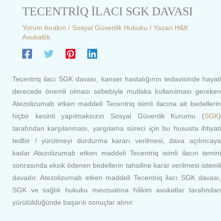
TECENTRİQ İLACI SGK DAVASI
Yorum bırakın
/
Sosyal Güvenlik Hukuku
/ Yazan
H&K
Avukatlık
Tecentriq ilacı SGK davası, kanser hastalığının tedavisinde hayati
derecede önemli olması sebebiyle mutlaka kullanılması gereken
Atezolizumab etken maddeli Tecentriq isimli ilacına ait bedellerin
hiçbir kesinti yapılmaksızın Sosyal Güvenlik Kurumu (
SGK
)
tarafından karşılanması, yargılama süreci için bu hususta ihtiyati
tedbir / yürütmeyi durdurma kararı verilmesi, dava açılıncaya
kadar Atezolizumab etken maddeli Tecentriq isimli ilacın temini
sonrasında eksik ödenen bedellerin tahsiline karar verilmesi istemli
davadır. Atezolizumab etken maddeli Tecentriq ilacı SGK davası,
SGK ve sağlık hukuku mevzuatına hâkim avukatlar tarafından
yürütüldüğünde başarılı sonuçlar alınır.