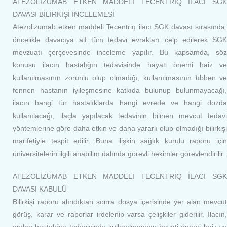
ATEZOLİZUMAB ETKEN MADDELİ TECENTRİQ İLACI SGK
DAVASI BİLİRKİŞİ İNCELEMESİ
Atezolizumab etken maddeli Tecentriq ilacı SGK davası sırasında,
öncelikle davacıya ait tüm tedavi evrakları celp edilerek SGK
mevzuatı çerçevesinde inceleme yapılır. Bu kapsamda, söz
konusu ilacın hastalığın tedavisinde hayati önemi haiz ve
kullanılmasının zorunlu olup olmadığı, kullanılmasının tıbben ve
fennen hastanın iyileşmesine katkıda bulunup bulunmayacağı,
ilacın hangi tür hastalıklarda hangi evrede ve hangi dozda
kullanılacağı, ilaçla yapılacak tedavinin bilinen mevcut tedavi
yöntemlerine göre daha etkin ve daha yararlı olup olmadığı bilirkişi
marifetiyle tespit edilir. Buna ilişkin sağlık kurulu raporu için
üniversitelerin ilgili anabilim dalında görevli hekimler görevlendirilir.
ATEZOLİZUMAB ETKEN MADDELİ TECENTRİQ İLACI SGK
DAVASI KABULÜ
Bilirkişi raporu alındıktan sonra dosya içerisinde yer alan mevcut
görüş, karar ve raporlar irdelenip varsa çelişkiler giderilir. İlacın,