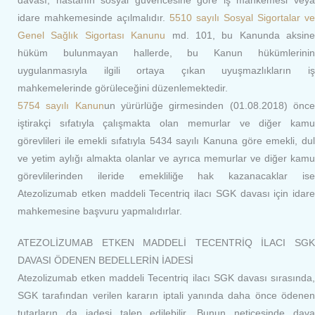
davası, hastanın sosyal güvencesine göre iş mahkemesi veya
idare mahkemesinde açılmalıdır.
5510 sayılı Sosyal Sigortalar ve
Genel Sağlık Sigortası Kanunu
md. 101, bu Kanunda aksine
hüküm bulunmayan hallerde, bu Kanun hükümlerinin
uygulanmasıyla ilgili ortaya çıkan uyuşmazlıkların iş
mahkemelerinde görüleceğini düzenlemektedir.
5754 sayılı Kanun
un yürürlüğe girmesinden (01.08.2018) önc
iştirakçi sıfatıyla çalışmakta olan memurlar ve diğer kamu
görevlileri ile emekli sıfatıyla 5434 sayılı Kanuna göre emekli, dul
ve yetim aylığı almakta olanlar ve ayrıca memurlar ve diğer kamu
görevlilerinden ileride emekliliğe hak kazanacaklar ise
Atezolizumab etken maddeli Tecentriq ilacı SGK davası için idare
mahkemesine başvuru yapmalıdırlar.
ATEZOLİZUMAB ETKEN MADDELİ TECENTRİQ İLACI SGK
DAVASI ÖDENEN BEDELLERİN İADESİ
Atezolizumab etken maddeli Tecentriq ilacı SGK davası sırasında,
SGK tarafından verilen kararın iptali yanında daha önce ödenen
tutarların da iadesi talep edilebilir. Bunun neticesinde dava