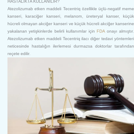
HASTALIKTA KULLANILIR?
Atezolizumab etken maddeli Tecentriq özellikle üçlü-negatif meme
kanseri, karaciğer kanseri, melanom, üreteryal kanser, küçük
hücreli olmayan akciğer kanseri ve küçük hücreli akciğer kanserine
yakalanan yetişkinlerde belirli kullanımlar için
FDA
onayı almıştır
Atezolizumab etken maddeli Tecentriq ilacı diğer tedavi yöntemleri
neticesinde hastalığın ilerlemesi durmazsa doktorlar tarafından
reçete edilir.