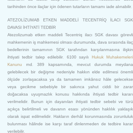
tarihinden önce ilaçlar için ödenen tutarların tamamı iade alınabilir.
ATEZOLİZUMAB ETKEN MADDELİ TECENTRİQ İLACI SGK
DAVASI İHTİYATİ TEDBİR
Atezolizumab etken maddeli Tecentriq ilacı SGK davası görevli
mahkemenin iş mahkemesi olması durumunda, dava sırasında ilaç
bedellerinin tamamının SGK tarafından karşılanmasına ilişkin
ihtiyati tedbir talep edilebilir. 6100 sayılı
Hukuk Muhakemeler
Kanunu
md. 389 kapsamında, mevcut durumda meydana
gelebilecek bir değişme nedeniyle hakkın elde edilmesi önemli
ölçüde zorlaşacaksa ya da tamamen imkânsız hâle gelecekse
veya gecikme sebebiyle bir sakınca yahut ciddi bir zarar
doğacaksa uyuşmazlık konusu hakkında ihtiyati tedbir kararı
verilmelidir. Bunun için dayanılan ihtiyati tedbir sebebi ve türü
açıkça belirtilmeli ve davanın esası yönünden haklılık yaklaşık
olarak ispat edilmelidir. Hakların derhâl korunmasında zorunluluk
bulunması hâlinde ise karşı taraf dinlenmeden de tedbire karar
verilebilir.