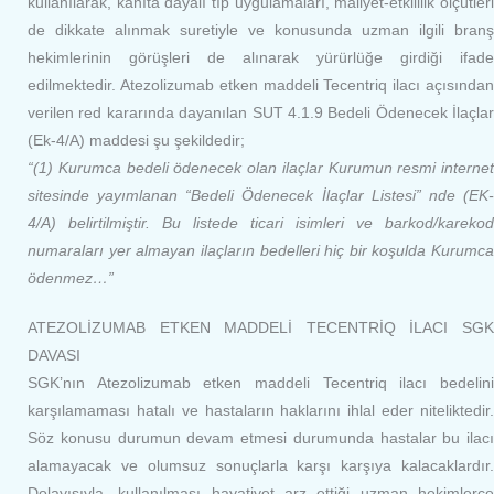
kullanılarak, kanıta dayalı tıp uygulamaları, maliyet-etkililik ölçütleri
de dikkate alınmak suretiyle ve konusunda uzman ilgili branş
hekimlerinin görüşleri de alınarak yürürlüğe girdiği ifade
edilmektedir. Atezolizumab etken maddeli Tecentriq ilacı açısından
verilen red kararında dayanılan SUT 4.1.9 Bedeli Ödenecek İlaçlar
(Ek-4/A) maddesi şu şekildedir;
“(1) Kurumca bedeli ödenecek olan ilaçlar Kurumun resmi internet
sitesinde yayımlanan “Bedeli Ödenecek İlaçlar Listesi” nde (EK-
4/A) belirtilmiştir. Bu listede ticari isimleri ve barkod/karekod
numaraları yer almayan ilaçların bedelleri hiç bir koşulda Kurumca
ödenmez…”
ATEZOLİZUMAB ETKEN MADDELİ TECENTRİQ İLACI SGK
DAVASI
SGK’nın Atezolizumab etken maddeli Tecentriq ilacı bedelini
karşılamaması hatalı ve hastaların haklarını ihlal eder niteliktedir.
Söz konusu durumun devam etmesi durumunda hastalar bu ilacı
alamayacak ve olumsuz sonuçlarla karşı karşıya kalacaklardır.
Dolayısıyla, kullanılması hayatiyet arz ettiği uzman hekimlerce