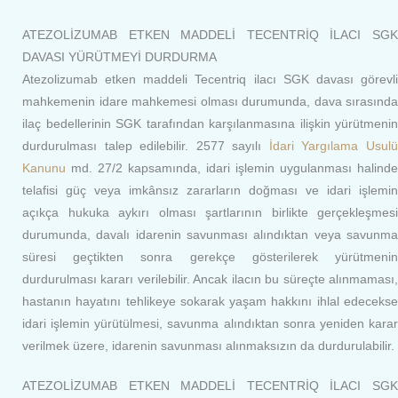
ATEZOLİZUMAB ETKEN MADDELİ TECENTRİQ İLACI SGK
DAVASI YÜRÜTMEYİ DURDURMA
Atezolizumab etken maddeli Tecentriq ilacı SGK davası görevli
mahkemenin idare mahkemesi olması durumunda, dava sırasında
ilaç bedellerinin SGK tarafından karşılanmasına ilişkin yürütmenin
durdurulması talep edilebilir. 2577 sayılı
İdari Yargılama Usul
Kanunu
md. 27/2 kapsamında, idari işlemin uygulanması halinde
telafisi güç veya imkânsız zararların doğması ve idari işlemin
açıkça hukuka aykırı olması şartlarının birlikte gerçekleşmesi
durumunda, davalı idarenin savunması alındıktan veya savunma
süresi geçtikten sonra gerekçe gösterilerek yürütmenin
durdurulması kararı verilebilir. Ancak ilacın bu süreçte alınmaması,
hastanın hayatını tehlikeye sokarak yaşam hakkını ihlal edecekse
idari işlemin yürütülmesi, savunma alındıktan sonra yeniden karar
verilmek üzere, idarenin savunması alınmaksızın da durdurulabilir.
ATEZOLİZUMAB ETKEN MADDELİ TECENTRİQ İLACI SGK