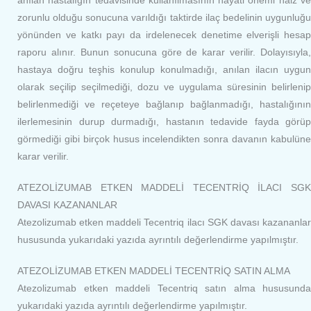
anılan hastalığın tedavisinde kullanılmasının hayati önemi haiz ve
zorunlu olduğu sonucuna varıldığı taktirde ilaç bedelinin uygunluğu
yönünden ve katkı payı da irdelenecek denetime elverişli hesap
raporu alınır. Bunun sonucuna göre de karar verilir. Dolayısıyla,
hastaya doğru teşhis konulup konulmadığı, anılan ilacın uygun
olarak seçilip seçilmediği, dozu ve uygulama süresinin belirlenip
belirlenmediği ve reçeteye bağlanıp bağlanmadığı, hastalığının
ilerlemesinin durup durmadığı, hastanın tedavide fayda görüp
görmediği gibi birçok husus incelendikten sonra davanın kabulüne
karar verilir.
ATEZOLİZUMAB ETKEN MADDELİ TECENTRİQ İLACI SGK
DAVASI KAZANANLAR
Atezolizumab etken maddeli Tecentriq ilacı SGK davası kazananlar
hususunda yukarıdaki yazıda ayrıntılı değerlendirme yapılmıştır.
ATEZOLİZUMAB ETKEN MADDELİ TECENTRİQ SATIN ALMA
Atezolizumab etken maddeli Tecentriq satın alma hususunda
yukarıdaki yazıda ayrıntılı değerlendirme yapılmıştır.