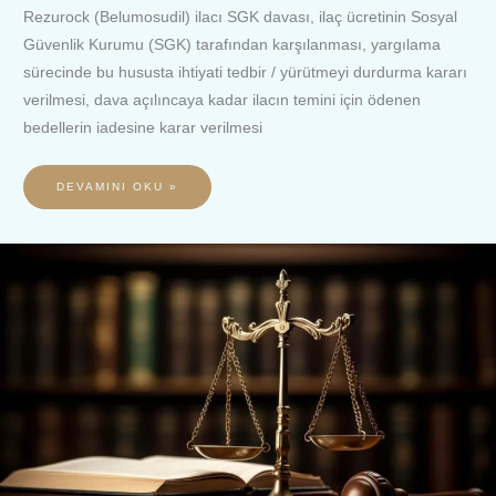
Rezurock (Belumosudil) ilacı SGK davası, ilaç ücretinin Sosyal
Güvenlik Kurumu (SGK) tarafından karşılanması, yargılama
sürecinde bu hususta ihtiyati tedbir / yürütmeyi durdurma kararı
verilmesi, dava açılıncaya kadar ilacın temini için ödenen
bedellerin iadesine karar verilmesi
DEVAMINI OKU »
YULAREB
İLACI
SGK
DAVASI