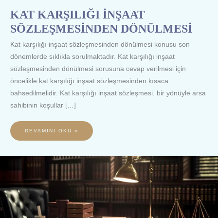
KAT KARŞILIĞI İNŞAAT
SÖZLEŞMESİNDEN DÖNÜLMESİ
Kat karşılığı inşaat sözleşmesinden dönülmesi konusu son
dönemlerde sıklıkla sorulmaktadır. Kat karşılığı inşaat
sözleşmesinden dönülmesi sorusuna cevap verilmesi için
öncelikle kat karşılığı inşaat sözleşmesinden kısaca
bahsedilmelidir. Kat karşılığı inşaat sözleşmesi, bir yönüyle arsa
sahibinin koşullar […]
DEVAMINI OKU »
BRAFTOVİ
İLACI
SGK
DAVASI