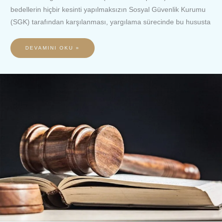
bedellerin hiçbir kesinti yapılmaksızın Sosyal Güvenlik Kurumu
(SGK) tarafından karşılanması, yargılama sürecinde bu hususta
DEVAMINI OKU »
HUZUREVİ
KAPATMA
İŞLEMİNİN
İPTALİ