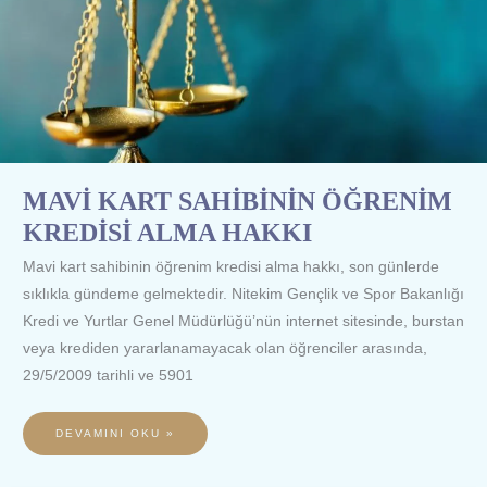
MAVİ KART SAHİBİNİN ÖĞRENİM
KREDİSİ ALMA HAKKI
Mavi kart sahibinin öğrenim kredisi alma hakkı, son günlerde
sıklıkla gündeme gelmektedir. Nitekim Gençlik ve Spor Bakanlığı
Kredi ve Yurtlar Genel Müdürlüğü’nün internet sitesinde, burstan
veya krediden yararlanamayacak olan öğrenciler arasında,
29/5/2009 tarihli ve 5901
DEVAMINI OKU »