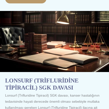
LONSURF
(TRİFLURİDİNE
TİPİRACİL)
SGK
DAVASI
LONSURF (TRİFLURİDİNE
TİPİRACİL) SGK DAVASI
Lonsurf (Trifluridine Tipiracil) SGK davası, kanser hastalığının
tedavisinde hayati derecede önemli olması sebebiyle mutlaka
kullanılması gereken Lonsurf (Trifluridine Tipiracil) ilacına ait