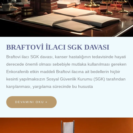
BRAFTOVİ İLACI SGK DAVASI
Braftovi ilacı SGK davası, kanser hastalığının tedavisinde hayati
derecede önemli olması sebebiyle mutlaka kullanılması gereken
Enkorafenib etkin maddeli Braftovi ilacına ait bedellerin hiçbir
kesinti yapılmaksızın Sosyal Güvenlik Kurumu (SGK) tarafından
karşılanması, yargılama sürecinde bu hususta
DEVAMINI OKU »
CYRAMZA
İLACI
SGK
DAVASI