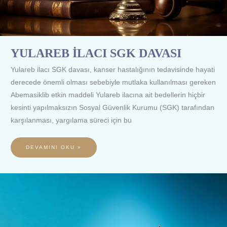
YULAREB İLACI SGK DAVASI
Yulareb ilacı SGK davası, kanser hastalığının tedavisinde hayati
derecede önemli olması sebebiyle mutlaka kullanılması gereken
Abemasiklib etkin maddeli Yulareb ilacına ait bedellerin hiçbir
kesinti yapılmaksızın Sosyal Güvenlik Kurumu (SGK) tarafından
karşılanması, yargılama süreci için bu
DEVAMINI OKU »
NERLYNX
(NERATİNİB)
İLACI
SGK
DAVASI