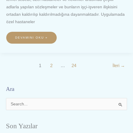
adlarla yapılan sözleşmeler ve bunların işçi-işveren ilişkisini
ortadan kaldırılıp kaldırılmadığına dayanmaktadır. Uygulamada
özel hastaneler
DEVAMINI OKU »
1
2
…
24
İleri
→
Ara
S
e
a
Son Yazılar
r