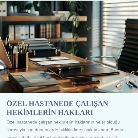
ÖZEL
HASTANEDE
ÇALIŞAN
HEKİMLERİN
HAKLARI
ÖZEL HASTANEDE ÇALIŞAN
HEKİMLERİN HAKLARI
Özel hastanede çalışan hekimlerin haklarının neler olduğu
sorusuyla son dönemlerde sıklıkla karşılaşılmaktadır. Bunun
temel sebebi, özel hastaneler ile hekimler arasında çeşitli