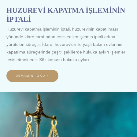
HUZUREVİ KAPATMA İŞLEMİNİN
İPTALİ
Huzurevi kapatma işleminin iptali, huzurevinin kapatılması
yönünde idare tarafından tesis edilen işlemin iptali adına
yürütülen süreçtir. İdare, huzurevleri ile yaşlı bakım evlerinin
kapatılma süreçlerinde çeşitli şekillerde hukuka aykırı işlemler
tesis etmektedir. Söz konusu hukuka aykırı
DEVAMINI OKU »
MAVİ
KART
SAHİBİNİN
ÖĞRENİM
KREDİSİ
ALMA
HAKKI