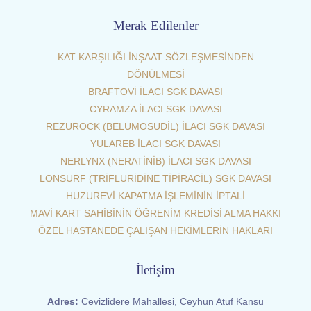
Merak Edilenler
KAT KARŞILIĞI İNŞAAT SÖZLEŞMESİNDEN
DÖNÜLMESİ
BRAFTOVİ İLACI SGK DAVASI
CYRAMZA İLACI SGK DAVASI
REZUROCK (BELUMOSUDİL) İLACI SGK DAVASI
YULAREB İLACI SGK DAVASI
NERLYNX (NERATİNİB) İLACI SGK DAVASI
LONSURF (TRİFLURİDİNE TİPİRACİL) SGK DAVASI
HUZUREVİ KAPATMA İŞLEMİNİN İPTALİ
MAVİ KART SAHİBİNİN ÖĞRENİM KREDİSİ ALMA HAKKI
ÖZEL HASTANEDE ÇALIŞAN HEKİMLERİN HAKLARI
İletişim
Adres:
Cevizlidere Mahallesi, Ceyhun Atuf Kansu