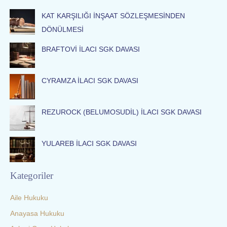
c
KAT KARŞILIĞI İNŞAAT SÖZLEŞMESİNDEN
h
DÖNÜLMESİ
f
o
BRAFTOVİ İLACI SGK DAVASI
r
:
CYRAMZA İLACI SGK DAVASI
REZUROCK (BELUMOSUDİL) İLACI SGK DAVASI
YULAREB İLACI SGK DAVASI
Kategoriler
Aile Hukuku
Anayasa Hukuku