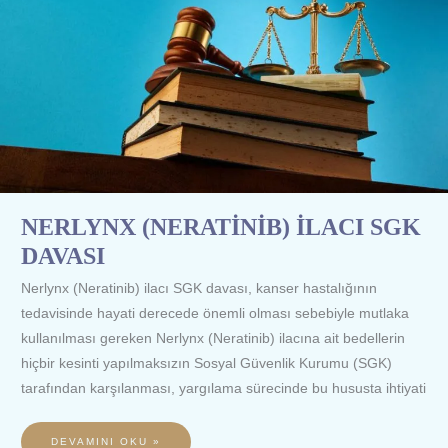
NERLYNX (NERATİNİB) İLACI SGK
DAVASI
Nerlynx (Neratinib) ilacı SGK davası, kanser hastalığının
tedavisinde hayati derecede önemli olması sebebiyle mutlaka
kullanılması gereken Nerlynx (Neratinib) ilacına ait bedellerin
hiçbir kesinti yapılmaksızın Sosyal Güvenlik Kurumu (SGK)
tarafından karşılanması, yargılama sürecinde bu hususta ihtiyati
DEVAMINI OKU »