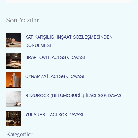
e
a
Son Yazılar
r
c
KAT KARŞILIĞI İNŞAAT SÖZLEŞMESİNDEN
h
DÖNÜLMESİ
f
o
BRAFTOVİ İLACI SGK DAVASI
r
:
CYRAMZA İLACI SGK DAVASI
REZUROCK (BELUMOSUDİL) İLACI SGK DAVASI
YULAREB İLACI SGK DAVASI
Kategoriler