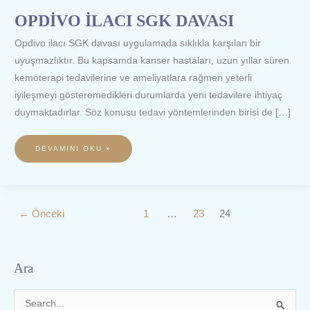
OPDİVO İLACI SGK DAVASI
Opdivo ilacı SGK davası uygulamada sıklıkla karşılan bir
uyuşmazlıktır. Bu kapsamda kanser hastaları, uzun yıllar süren
kemoterapi tedavilerine ve ameliyatlara rağmen yeterli
iyileşmeyi gösteremedikleri durumlarda yeni tedavilere ihtiyaç
duymaktadırlar. Söz konusu tedavi yöntemlerinden birisi de […]
DEVAMINI OKU »
←
Önceki
1
…
23
24
Ara
S