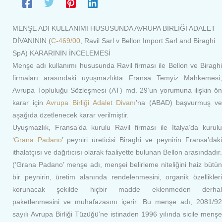
MENŞE ADI KULLANIMI HUSUSUNDA AVRUPA BİRLİĞİ ADALET
DİVANININ (
C-469/00
, Ravil Sarl v Bellon Import Sarl and Biraghi
SpA) KARARININ İNCELEMESİ
Menşe adı kullanımı hususunda Ravil firması ile Bellon ve Biraghi
firmaları arasındaki uyuşmazlıkta Fransa Temyiz Mahkemesi,
Avrupa Topluluğu Sözleşmesi (AT) md. 29’un yorumuna ilişkin ön
karar için
Avrupa Birliği Adalet Divanı
’na (ABAD) başvurmuş ve
aşağıda özetlenecek karar verilmiştir.
Uyuşmazlık, Fransa’da kurulu Ravil firması ile İtalya’da kurulu
‘
Grana Padano
’ peyniri üreticisi Biraghi ve peynirin Fransa’daki
ithalatçısı ve dağıtıcısı olarak faaliyette bulunan Bellon arasındadır.
(‘Grana Padano’ menşe adı, menşei belirleme niteliğini haiz bütün
bir peynirin, üretim alanında rendelenmesini, organik özellikleri
korunacak şekilde hiçbir madde eklenmeden derhal
paketlenmesini ve muhafazasını içerir. Bu menşe adı, 2081/92
sayılı Avrupa Birliği Tüzüğü’ne istinaden 1996 yılında sicile menşe