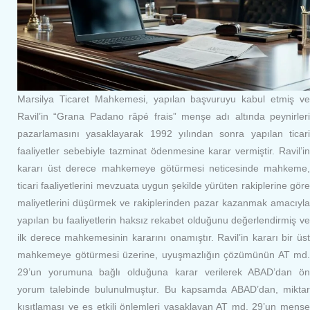
Marsilya Ticaret Mahkemesi, yapılan başvuruyu kabul etmiş ve
Ravil’in “Grana Padano râpé frais” menşe adı altında peynirleri
pazarlamasını yasaklayarak 1992 yılından sonra yapılan ticari
faaliyetler sebebiyle tazminat ödenmesine karar vermiştir. Ravil’in
kararı üst derece mahkemeye götürmesi neticesinde mahkeme,
ticari faaliyetlerini mevzuata uygun şekilde yürüten rakiplerine göre
maliyetlerini düşürmek ve rakiplerinden pazar kazanmak amacıyla
yapılan bu faaliyetlerin haksız rekabet olduğunu değerlendirmiş ve
ilk derece mahkemesinin kararını onamıştır. Ravil’in kararı bir üst
mahkemeye götürmesi üzerine, uyuşmazlığın çözümünün AT md.
29’un yorumuna bağlı olduğuna karar verilerek ABAD’dan ön
yorum talebinde bulunulmuştur. Bu kapsamda ABAD’dan, miktar
kısıtlaması ve eş etkili önlemleri yasaklayan AT md. 29’un menşe