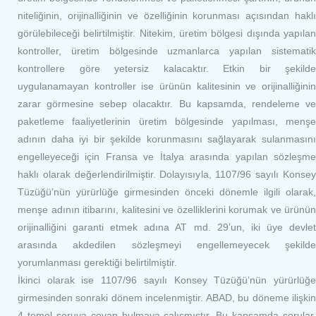
niteliğinin, orijinalliğinin ve özelliğinin korunması açısından haklı
görülebileceği belirtilmiştir. Nitekim, üretim bölgesi dışında yapılan
kontroller, üretim bölgesinde uzmanlarca yapılan sistematik
kontrollere göre yetersiz kalacaktır. Etkin bir şekilde
uygulanamayan kontroller ise ürünün kalitesinin ve orijinalliğinin
zarar görmesine sebep olacaktır. Bu kapsamda, rendeleme ve
paketleme faaliyetlerinin üretim bölgesinde yapılması, menşe
adının daha iyi bir şekilde korunmasını sağlayarak sulanmasını
engelleyeceği için Fransa ve İtalya arasında yapılan sözleşme
haklı olarak değerlendirilmiştir. Dolayısıyla, 1107/96 sayılı Konsey
Tüzüğü’nün yürürlüğe girmesinden önceki dönemle ilgili olarak,
menşe adının itibarını, kalitesini ve özelliklerini korumak ve ürünün
orijinalliğini garanti etmek adına AT md. 29’un, iki üye devlet
arasında akdedilen sözleşmeyi engellemeyecek şekilde
yorumlanması gerektiği belirtilmiştir.
İkinci olarak ise 1107/96 sayılı Konsey Tüzüğü’nün yürürlüğe
girmesinden sonraki dönem incelenmiştir. ABAD, bu döneme ilişkin
4 temel soruya cevap bulmaya çalışmıştır. Bu kapsamda sorular,