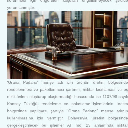
korunması için öngörülen koşulları engellemeyecek şekilde
yorumlanmıştır.
‘Grana Padano’ menşe adı için ürünün üretim bölgesinde
rendelenmesi ve paketlenmesi şartının, miktar kısıtlaması ve eş
etkili önlem oluşturup oluşturmadığı hususunda ise 1107/96 sayılı
Konsey Tüzüğü, rendeleme ve paketleme işlemlerinin üretim
bölgesinde yapılması şartıyla “Grana Padano” menşe adının
kullanılmasına izin vermiştir. Dolayısıyla, üretim bölgesinde
gerçekleştirilecek bu işlemler AT md. 29 anlamında miktar