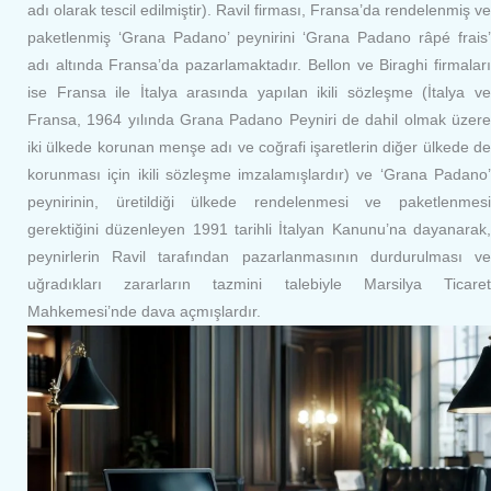
adı olarak tescil edilmiştir). Ravil firması, Fransa’da rendelenmiş ve
paketlenmiş ‘Grana Padano’ peynirini ‘Grana Padano râpé frais’
adı altında Fransa’da pazarlamaktadır. Bellon ve Biraghi firmaları
ise Fransa ile İtalya arasında yapılan ikili sözleşme (İtalya ve
Fransa, 1964 yılında Grana Padano Peyniri de dahil olmak üzere
iki ülkede korunan menşe adı ve coğrafi işaretlerin diğer ülkede de
korunması için ikili sözleşme imzalamışlardır) ve ‘Grana Padano’
peynirinin, üretildiği ülkede rendelenmesi ve paketlenmesi
gerektiğini düzenleyen 1991 tarihli İtalyan Kanunu’na dayanarak,
peynirlerin Ravil tarafından pazarlanmasının durdurulması ve
uğradıkları zararların tazmini talebiyle Marsilya Ticaret
Mahkemesi’nde dava açmışlardır.