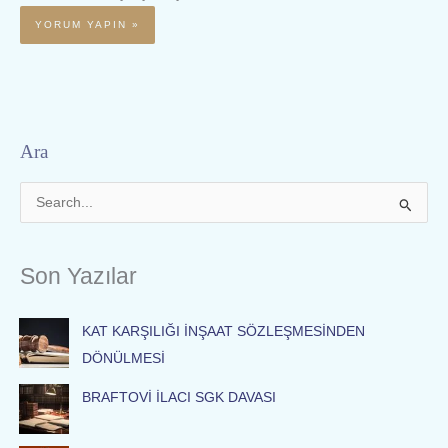
Ara
S
e
a
Son Yazılar
r
c
KAT KARŞILIĞI İNŞAAT SÖZLEŞMESİNDEN
h
DÖNÜLMESİ
f
o
BRAFTOVİ İLACI SGK DAVASI
r