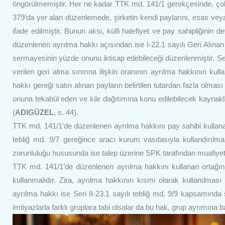
öngörülmemiştir. Her ne kadar TTK md. 141/1 gerekçesinde, çok
379’da yer alan düzenlemede, şirketin kendi paylarını, esas ve
ifade edilmiştir. Bunun aksi, külli halefiyet ve pay sahipliğinin de
düzenlenen ayrılma hakkı açısından ise I-22.1 sayılı Geri Alına
sermayesinin yüzde onunu iktisap edebileceği düzenlenmiştir. Seri 
verilen geri alma sınırına ilişkin oranının ayrılma hakkının ku
hakkı gereği satın alınan payların belirtilen tutardan fazla ol
onuna tekabül eden ve kâr dağıtımına konu edilebilecek kaynakların
(
ADIGÜZEL
, s. 44).
TTK md. 141/1’de düzenlenen ayrılma hakkını pay sahibi kullanab
tebliğ md. 9/7 gereğince aracı kurum vasıtasıyla kullandırıl
zorunluluğu hususunda ise talep üzerine SPK tarafından muafiyet 
TTK md. 141/1’de düzenlenen ayrılma hakkını kullanan ortağı
kullanmalıdır. Zira, ayrılma hakkının kısmi olarak kullanılma
ayrılma hakkı ise Seri II-23.1 sayılı tebliğ md. 9/9 kapsamında s
imtiyazlarla farklı gruplara tabi olsalar da bu hak, grup ayrımına