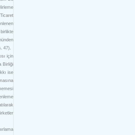
lirleme
 Ticaret
enlenen
irlikte
ününden
s. 47).
sı için
Birliği
kkı ise
lmasına
lmemesi
zenleme
tılarak
rketler
nırlama