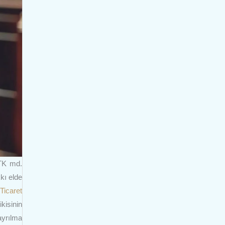
TTK md.
kı elde
Ticaret
kisinin
ayrılma