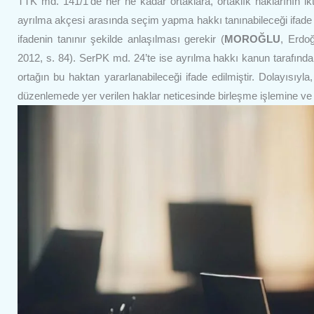
TTK md. 141/1’de her ne kadar ortaklara, ortaklık haklarının ikt
ayrılma akçesi arasında seçim yapma hakkı tanınabileceği ifade 
ifadenin tanınır şekilde anlaşılması gerekir (
MOROĞLU
, Erdo
2012, s. 84). SerPK md. 24’te ise ayrılma hakkı kanun tarafından 
ortağın bu haktan yararlanabileceği ifade edilmiştir. Dolayısıyla
düzenlemede yer verilen haklar neticesinde birleşme işlemine ve 