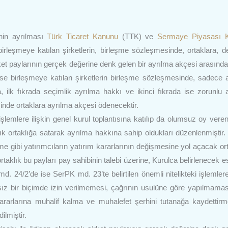
nin ayrılması
Türk Ticaret Kanunu
(TTK) ve
Sermaye Piyasası 
irleşmeye katılan şirketlerin, birleşme sözleşmesinde, ortaklara, d
şirket paylarının gerçek değerine denk gelen bir ayrılma akçesi arasınd
ise birleşmeye katılan şirketlerin birleşme sözleşmesinde, sadece 
a, ilk fıkrada seçimlik ayrılma hakkı ve ikinci fıkrada ise zorunlu 
sinde ortaklara ayrılma akçesi ödenecektir.
işlemlere ilişkin genel kurul toplantısına katılıp da olumsuz oy vere
çık ortaklığa satarak ayrılma hakkına sahip oldukları düzenlenmiştir
şme gibi yatırımcıların yatırım kararlarının değişmesine yol açacak ort
rtaklık bu payları pay sahibinin talebi üzerine, Kurulca belirlenecek e
 24/2’de ise SerPK md. 23’te belirtilen önemli nitelikteki işlemlere 
sız bir biçimde izin verilmemesi, çağrının usulüne göre yapılmama
kararlarına muhalif kalma ve muhalefet şerhini tutanağa kaydettirm
lmiştir.