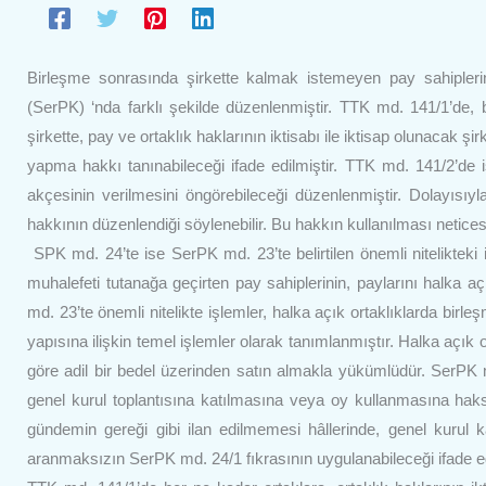
Birleşme sonrasında şirkette kalmak istemeyen pay sahipleri
(SerPK) ‘nda farklı şekilde düzenlenmiştir. TTK md. 141/1’de, b
şirkette, pay ve ortaklık haklarının iktisabı ile iktisap olunacak 
yapma hakkı tanınabileceği ifade edilmiştir. TTK md. 141/2’de 
akçesinin verilmesini öngörebileceği düzenlenmiştir. Dolayısıyl
hakkının düzenlendiği söylenebilir. Bu hakkın kullanılması netice
SPK md. 24’te ise SerPK md. 23’te belirtilen önemli nitelikteki 
muhalefeti tutanağa geçirten pay sahiplerinin, paylarını halka a
md. 23’te önemli nitelikte işlemler, halka açık ortaklıklarda birle
yapısına ilişkin temel işlemler olarak tanımlanmıştır. Halka açık o
göre adil bir bedel üzerinden satın almakla yükümlüdür. SerPK md.
genel kurul toplantısına katılmasına veya oy kullanmasına hak
gündemin gereği gibi ilan edilmemesi hâllerinde, genel kurul 
aranmaksızın SerPK md. 24/1 fıkrasının uygulanabileceği ifade edi