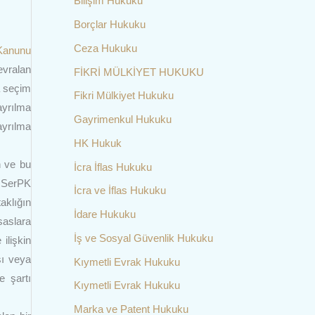
Bilişim Hukuku
Borçlar Hukuku
Ceza Hukuku
Kanunu
evralan
FİKRİ MÜLKİYET HUKUKU
a seçim
Fikri Mülkiyet Hukuku
ayrılma
Gayrimenkul Hukuku
ayrılma
HK Hukuk
n ve bu
İcra İflas Hukuku
. SerPK
İcra ve İflas Hukuku
aklığın
İdare Hukuku
saslara
İş ve Sosyal Güvenlik Hukuku
ilişkin
sı veya
Kıymetli Evrak Hukuku
e şartı
Kıymetli Evrak Hukuku
Marka ve Patent Hukuku