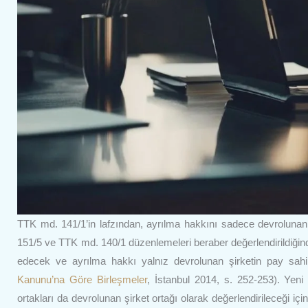
TTK md. 141/1’in lafzından, ayrılma hakkını sadece devrolunan o
151/5 ve TTK md. 140/1 düzenlemeleri beraber değerlendirildiğinde
edecek ve ayrılma hakkı yalnız devrolunan şirketin pay sahiple
Kanunu’na Göre Birleşmeler
, İstanbul 2014, s. 252-253). Yeni k
ortakları da devrolunan şirket ortağı olarak değerlendirileceği i