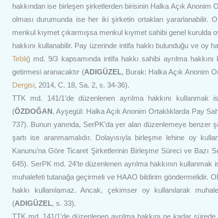
hakkından ise birleşen şirketlerden birisinin Halka Açık Anoni
olması durumunda ise her iki şirketin ortakları yararlanabilir
menkul kıymet çıkarmışsa menkul kıymet sahibi genel kurulda oy
hakkını kullanabilir. Pay üzerinde intifa hakkı bulunduğu ve oy ha
Tebliğ
md. 9/3 kapsamında intifa hakkı sahibi ayrılma hakkını ku
getirmesi aranacaktır (
ADIGÜZEL
, Burak: Halka Açık Anonim Or
Dergisi
, 2014, C. 18, Sa. 2, s. 34-36).
TTK md. 141/1’de düzenlenen ayrılma hakkını kullanmak iste
(
ÖZDOĞAN
, Ayşegül: Halka Açık Anonim Ortaklıklarda Pay Sahi
737). Bunun yanında, SerPK’da yer alan düzenlemeye benzer şek
şartı ise aranmamalıdır. Dolayısıyla birleşme lehine oy kulla
Kanunu’na Göre Ticaret Şirketlerinin Birleşme Süreci ve Bazı So
645). SerPK md. 24’te düzenlenen ayrılma hakkının kullanmak ist
muhalefeti tutanağa geçirmeli ve HAAO bildirim göndermelidir. 
hakkı kullanılamaz. Ancak, çekimser oy kullanılarak muhalefet
(
ADIGÜZEL
, s. 33).
TTK md. 141/1’de düzenlenen ayrılma hakkını ne kadar sürede ku