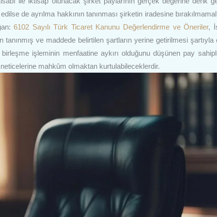
isabı ile iktisap olunacak şirket paylarının gerçek değerine denk ge
edilse de ayrılma hakkının tanınması şirketin iradesine bırakılmamal
ğan:
6102 Sayılı Türk Ticaret Kanunu Değerlendirme ve Öneriler
, 
tanınmış ve maddede belirtilen şartların yerine getirilmesi şartıyla 
, birleşme işleminin menfaatine aykırı olduğunu düşünen pay sahipleri
neticelerine mahkûm olmaktan kurtulabileceklerdir.