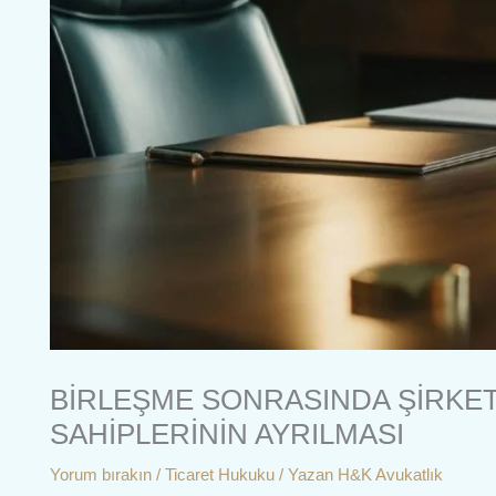
BİRLEŞME SONRASINDA ŞİRKE
SAHİPLERİNİN AYRILMASI
Yorum bırakın
/
Ticaret Hukuku
/ Yazan
H&K Avukatlık