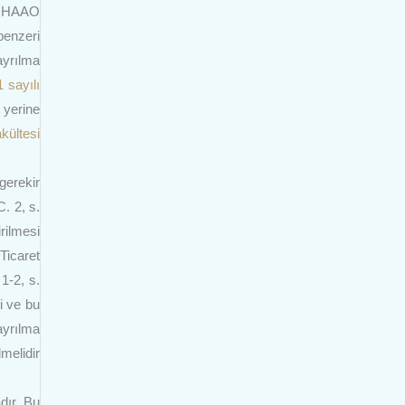
de HAAO
benzeri
ayrılma
1 sayılı
 yerine
kültesi
gerekir
. 2, s.
rilmesi
Ticaret
1-2, s.
i ve bu
ayrılma
melidir
dır. Bu