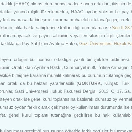
m Ortaklık (HAAO) olması durumunda sadece onun ortakları, ikisinin 
. Ortaklar yanında ilgili düzenlemeden, HAAO oydan yoksun bir pay 
 kullanamasa da birleşme kararına muhalefetini tutanağa geçirerek 
kkının intifa hakkı sahiplerince kullanıldığı durumlarda ise
Seri II-23.
llanamayacak ve payın sahibinin veya temsilcisinin ilgili işlemleri
taklıklarda Pay Sahibinin Ayrılma Hakkı,
Gazi Üniversitesi Hukuk Fa
yen ortağın bu hususu ortaklığa yazılı bir şekilde bildirmesi 
binin Ortaklıktan Ayrılma Hakkı, Cumhuriyet’in 80. Yılına Armağan, C
ilde birleşme kararına muhalif kalınarak bu durumun tutanağa geçi
nan ortak da bu haktan yararlanabilir (
GÖKTÜRK
, Kürşat: Türk 
runlar, Gazi Üniversitesi Hukuk Fakültesi Dergisi, 2013, C. 17, Sa. 
eyen ortak ise genel kurul toplantısına katılarak olumsuz oy vermel
Olumsuz oydan farklı olarak çekimser oy kullanılması durumunda ise 
, genel kurul toplantı tutanağına geçirilirse bu hak kullanılabil
llanılması gerektiği hususunda öğretide farklı görüşler bulunmakta