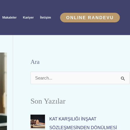
ONLINE RANDEVU
Makaleler
Kariyer
İletişim
Ara
S
e
a
Son Yazılar
r
c
KAT KARŞILIĞI İNŞAAT
h
SÖZLEŞMESİNDEN DÖNÜLMESİ