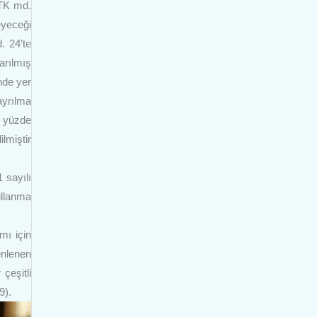
TTK md.
eyeceği
. 24’te
arılmış
nde yer
ayrılma
n yüzde
lmiştir
 sayılı
ullanma
mı için
enlenen
çeşitli
9).