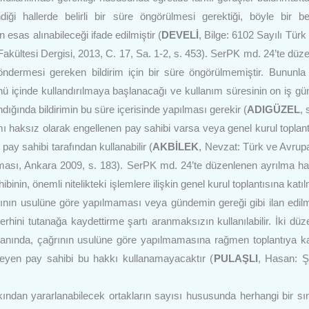
iği hallerde belirli bir süre öngörülmesi gerektiği, böyle bir be
sas alınabileceği ifade edilmiştir (
DEVELİ
, Bilge: 6102 Sayılı Türk
kültesi Dergisi, 2013, C. 17, Sa. 1-2, s. 453). SerPK md. 24’te düz
ndermesi gereken bildirim için bir süre öngörülmemiştir. Bununla b
günü içinde kullandırılmaya başlanacağı ve kullanım süresinin on iş g
ığında bildirimin bu süre içerisinde yapılması gerekir (
ADIGÜZEL
, 
 haksız olarak engellenen pay sahibi varsa veya genel kurul toplantı
y sahibi tarafından kullanabilir (
AKBİLEK
, Nevzat: Türk ve Avrupa 
ası, Ankara 2009, s. 183). SerPK md. 24’te düzenlenen ayrılma ha
inin, önemli nitelikteki işlemlere ilişkin genel kurul toplantısına katı
rının usulüne göre yapılmaması veya gündemin gereği gibi ilan edi
erhini tutanağa kaydettirme şartı aranmaksızın kullanılabilir. İki dü
 yanında, çağrının usulüne göre yapılmamasına rağmen toplantıya ka
eyen pay sahibi bu hakkı kullanamayacaktır (
PULAŞLI
, Hasan: Şi
ndan yararlanabilecek ortakların sayısı hususunda herhangi bir sı