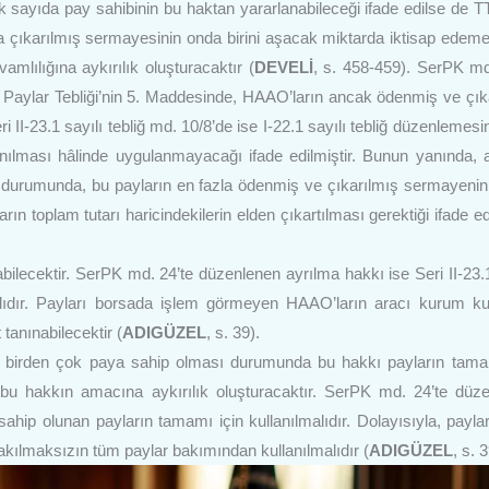
 sayıda pay sahibinin bu haktan yararlanabileceği ifade edilse de 
ya çıkarılmış sermayesinin onda birini aşacak miktarda iktisap edem
vamlılığına aykırılık oluşturacaktır (
DEVELİ
, s. 458-459). SerPK md
n Paylar Tebliği’nin 5. Maddesinde, HAAO’ların ancak ödenmiş ve çık
II-23.1 sayılı tebliğ md. 10/8’de ise I-22.1 sayılı tebliğ düzenlemesi
llanılması hâlinde uygulanmayacağı ifade edilmiştir. Bunun yanında, 
ması durumunda, bu payların en fazla ödenmiş ve çıkarılmış sermayeni
 toplam tutarı haricindekilerin elden çıkartılması gerektiği ifade edi
ilecektir. SerPK md. 24’te düzenlenen ayrılma hakkı ise Seri II-23.1
malıdır. Payları borsada işlem görmeyen HAAO’ların aracı kurum k
tanınabilecektir (
ADIGÜZEL
, s. 39).
n birden çok paya sahip olması durumunda bu hakkı payların tama
sı bu hakkın amacına aykırılık oluşturacaktır. SerPK md. 24’te düz
ahip olunan payların tamamı için kullanılmalıdır. Dolayısıyla, paylar 
 bakılmaksızın tüm paylar bakımından kullanılmalıdır (
ADIGÜZEL
, s. 3