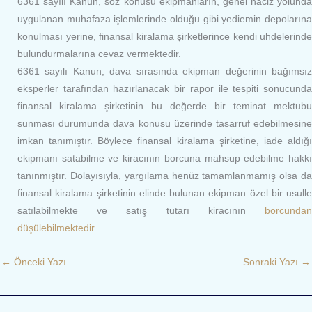
6361 sayılı Kanun, söz konusu ekipmanların, genel haciz yolunda
uygulanan muhafaza işlemlerinde olduğu gibi yediemin depolarına
konulması yerine, finansal kiralama şirketlerince kendi uhdelerinde
bulundurmalarına cevaz vermektedir.
6361 sayılı Kanun, dava sırasında ekipman değerinin bağımsız
eksperler tarafından hazırlanacak bir rapor ile tespiti sonucunda
finansal kiralama şirketinin bu değerde bir teminat mektubu
sunması durumunda dava konusu üzerinde tasarruf edebilmesine
imkan tanımıştır. Böylece finansal kiralama şirketine, iade aldığı
ekipmanı satabilme ve kiracının borcuna mahsup edebilme hakkı
tanınmıştır. Dolayısıyla, yargılama henüz tamamlanmamış olsa da
finansal kiralama şirketinin elinde bulunan ekipman özel bir usulle
satılabilmekte ve satış tutarı kiracının
borcundan
düşülebilmektedir.
←
Önceki Yazı
Sonraki Yazı
→