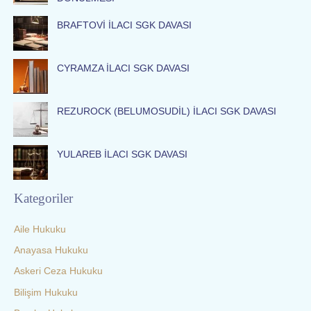
f
o
BRAFTOVİ İLACI SGK DAVASI
r
:
CYRAMZA İLACI SGK DAVASI
REZUROCK (BELUMOSUDİL) İLACI SGK DAVASI
YULAREB İLACI SGK DAVASI
Kategoriler
Aile Hukuku
Anayasa Hukuku
Askeri Ceza Hukuku
Bilişim Hukuku