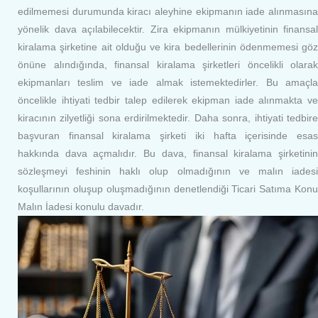
edilmemesi durumunda kiracı aleyhine ekipmanın iade alınmasına
yönelik dava açılabilecektir. Zira ekipmanın mülkiyetinin finansal
kiralama şirketine ait olduğu ve kira bedellerinin ödenmemesi göz
önüne alındığında, finansal kiralama şirketleri öncelikli olarak
ekipmanları teslim ve iade almak istemektedirler. Bu amaçla
öncelikle ihtiyati tedbir talep edilerek ekipman iade alınmakta ve
kiracının zilyetliği sona erdirilmektedir. Daha sonra, ihtiyati tedbire
başvuran finansal kiralama şirketi iki hafta içerisinde esas
hakkında dava açmalıdır. Bu dava, finansal kiralama şirketinin
sözleşmeyi feshinin haklı olup olmadığının ve malın iadesi
koşullarının oluşup oluşmadığının denetlendiği Ticari Satıma Konu
Malın İadesi konulu davadır.