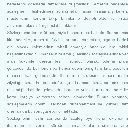
bedellerini ödemede temerrüde düşmesidir. Temerrüt nedeniyle
sözleşmenin feshedilmesi sonrasında finansal kiralama şirketleri,
müşterilerini kanuni takip birimlerine devretmekte ve kiracı
aleyhine hukuki süreç başlatılmaktadır.
Sözleşmenin temerrüt nedeniyle feshedilmesi halinde, ödenmemiş
kira bedelleri, temerrüt faizi, ihtarname masrafları, sigorta bedeli
gibi alacak kalemlerinin tahsili amacıyla öncelikle icra takibi
başlatılmaktadır. Finansal Kiralama (Leasing) sözleşmelerinde yer
alan hükümler gereği feshin sonucu olarak, ödeme planı
çerçevesinde belirlenen ve henüz ödenmemiş tüm kira bedelleri
muaccel hale gelmektedir. Bu durum, sözleşme konusu malın
zilyetliği kiracıda bulunduğu için finansal kiralama şirketinin
üstlendiği riski dengelese de kiracının yüksek miktarda borç ile
karşı karşıya kalmasına sebep olmaktadır. Bunun yanında,
sözleşmelerin döviz üzerinden düzenlenmesi ve yüksek faiz
oranları da bu sonuçta etkili olmaktadır.
Sözleşmenin feshi sonrasında sözleşmeye konu ekipmanın
ihtarname ile verilen sürede finansal kiralama şirketine iade