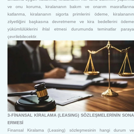
ve onu koruma, kiralananın bakım ve onarım masraflarına
katlanma, kiralananın sigorta primlerini ödeme, kiralananın
zilyetliğini başkasına devretmeme ve kira bedellerini ödeme
yükümlülüklerini ihlal etmesi durumunda teminatlar paraya
çevrilebilecektir.
3-FİNANSAL KİRALAMA (LEASING) SÖZLEŞMELERİNİN SONA
ERMESİ
Finansal Kiralama (Leasing) sözleşmesinin hangi durum ve