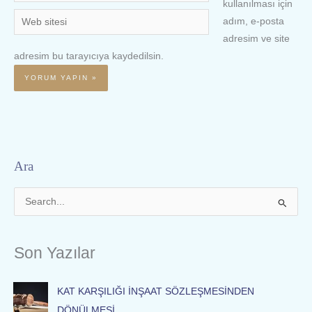
Posta
kullanılması için
Web
adım, e-posta
sitesi
adresim ve site
adresim bu tarayıcıya kaydedilsin.
Ara
S
e
a
Son Yazılar
r
c
KAT KARŞILIĞI İNŞAAT SÖZLEŞMESİNDEN
h
DÖNÜLMESİ