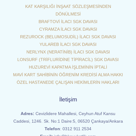
KAT KARŞILIĞI İNŞAAT SÖZLEŞMESİNDEN
DÖNÜLMESİ
BRAFTOVİ İLACI SGK DAVASI
CYRAMZA İLACI SGK DAVASI
REZUROCK (BELUMOSUDİL) İLACI SGK DAVASI
YULAREB İLACI SGK DAVASI
NERLYNX (NERATİNİB) İLACI SGK DAVASI
LONSURF (TRİFLURİDİNE TİPİRACİL) SGK DAVASI
HUZUREVİ KAPATMA İŞLEMİNİN İPTALİ
MAVİ KART SAHİBİNİN ÖĞRENİM KREDİSİ ALMA HAKKI
ÖZEL HASTANEDE ÇALIŞAN HEKİMLERİN HAKLARI
İletişim
Adres:
Cevizlidere Mahallesi, Ceyhun Atuf Kansu
Caddesi, 1246. Sk. No:1 Daire:5, 06520 Çankaya/Ankara
Telefon
:
0312 911 2534