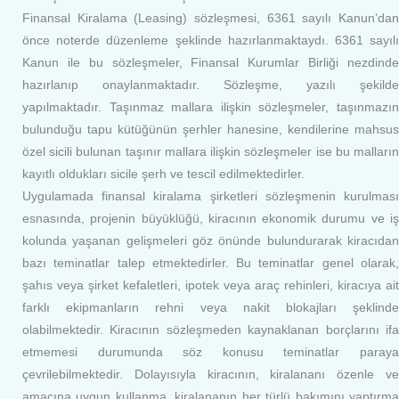
Finansal Kiralama (Leasing) sözleşmesi, 6361 sayılı Kanun’dan
önce noterde düzenleme şeklinde hazırlanmaktaydı. 6361 sayılı
Kanun ile bu sözleşmeler, Finansal Kurumlar Birliği nezdinde
hazırlanıp onaylanmaktadır. Sözleşme, yazılı şekilde
yapılmaktadır. Taşınmaz mallara ilişkin sözleşmeler, taşınmazın
bulunduğu tapu kütüğünün şerhler hanesine, kendilerine mahsus
özel sicili bulunan taşınır mallara ilişkin sözleşmeler ise bu malların
kayıtlı oldukları sicile şerh ve tescil edilmektedirler.
Uygulamada finansal kiralama şirketleri sözleşmenin kurulması
esnasında, projenin büyüklüğü, kiracının ekonomik durumu ve iş
kolunda yaşanan gelişmeleri göz önünde bulundurarak kiracıdan
bazı teminatlar talep etmektedirler. Bu teminatlar genel olarak,
şahıs veya şirket kefaletleri, ipotek veya araç rehinleri, kiracıya ait
farklı ekipmanların rehni veya nakit blokajları şeklinde
olabilmektedir. Kiracının sözleşmeden kaynaklanan borçlarını ifa
etmemesi durumunda söz konusu teminatlar paraya
çevrilebilmektedir. Dolayısıyla kiracının, kiralananı özenle ve
amacına uygun kullanma, kiralananın her türlü bakımını yaptırma