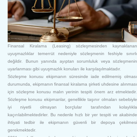
Finansal Kiralama (Leasing) sözleşmesinden kaynaklanan
uyuşmazlıklar temerrüt nedeniyle sözleşmenin feshiyle sınırlı
değildir. Bunun yanında ayıptan sorumluluk veya sözleşmenin
uyarlanması gibi uyuşmazlık konuları ile karşılaşılmaktadır.
Sözleşme konusu ekipmanın süresinde iade edilmemiş olması
durumunda, ekipmanın finansal kiralama şirketi uhdesine alınması
için sözleşme konusu malın yerinin tespiti önem arz etmektedir.
Sözleşme konusu ekipmanlar, genellikle taşınır olmaları sebebiyle
iyi niyetli olmayan borçlular tarafından kolaylıkla
kaçırılabilmektedirler. Bu nedenle hızlı bir yer tespiti ve akabinde
ihtiyati tedbir ile ekipmanın güvenli bir depoya çekilmesi
gerekmektedir.