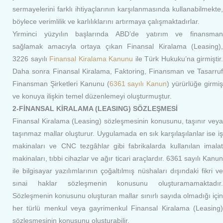
sermayelerini farklı ihtiyaçlarının karşılanmasında kullanabilmekte,
böylece verimlilik ve karlılıklarını artırmaya çalışmaktadırlar.
Yirminci yüzyılın başlarında ABD’de yatırım ve finansman
sağlamak amacıyla ortaya çıkan Finansal Kiralama (Leasing),
3226 sayılı
Finansal Kiralama Kanunu
ile Türk Hukuku’na girmiştir.
Daha sonra Finansal Kiralama, Faktoring, Finansman ve Tasarruf
Finansman Şirketleri Kanunu (
6361 sayılı Kanun
) yürürlüğe girmi
ve konuya ilişkin temel düzenlemeyi oluşturmuştur.
2-FİNANSAL KİRALAMA (LEASING) SÖZLEŞMESİ
Finansal Kiralama (Leasing) sözleşmesinin konusunu, taşınır veya
taşınmaz mallar oluşturur. Uygulamada en sık karşılaşılanlar ise iş
makinaları ve CNC tezgâhlar gibi fabrikalarda kullanılan imalat
makinaları, tıbbi cihazlar ve ağır ticari araçlardır. 6361 sayılı Kanun
ile bilgisayar yazılımlarının çoğaltılmış nüshaları dışındaki fikri ve
sınai haklar sözleşmenin konusunu oluşturamamaktadır.
Sözleşmenin konusunu oluşturan mallar sınırlı sayıda olmadığı için
her türlü menkul veya gayrimenkul Finansal Kiralama (Leasing)
sözleşmesinin konusunu oluşturabilir.