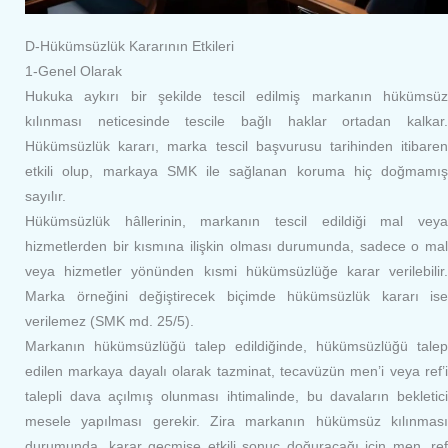
D-Hükümsüzlük Kararının Etkileri
1-Genel Olarak
Hukuka aykırı bir şekilde tescil edilmiş markanın hükümsüz
kılınması neticesinde tescile bağlı haklar ortadan kalkar.
Hükümsüzlük kararı, marka tescil başvurusu tarihinden itibaren
etkili olup, markaya SMK ile sağlanan koruma hiç doğmamış
sayılır.
Hükümsüzlük hâllerinin, markanın tescil edildiği mal veya
hizmetlerden bir kısmına ilişkin olması durumunda, sadece o mal
veya hizmetler yönünden kısmi hükümsüzlüğe karar verilebilir.
Marka örneğini değiştirecek biçimde hükümsüzlük kararı ise
verilemez (SMK md. 25/5).
Markanın hükümsüzlüğü talep edildiğinde, hükümsüzlüğü talep
edilen markaya dayalı olarak tazminat, tecavüzün men’i veya ref’i
talepli dava açılmış olunması ihtimalinde, bu davaların bekletici
mesele yapılması gerekir. Zira markanın hükümsüz kılınması
durumunda, karar geçmişe etkili sonuç doğuracağı için men, ref