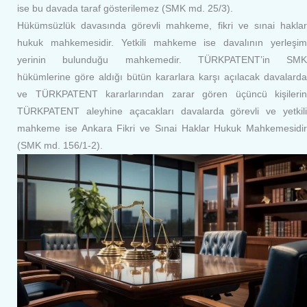
ise bu davada taraf gösterilemez (SMK md. 25/3).
Hükümsüzlük davasında görevli mahkeme, fikri ve sınai haklar
hukuk mahkemesidir. Yetkili mahkeme ise davalının yerleşim
yerinin bulunduğu mahkemedir. TÜRKPATENT’in SMK
hükümlerine göre aldığı bütün kararlara karşı açılacak davalarda
ve TÜRKPATENT kararlarından zarar gören üçüncü kişilerin
TÜRKPATENT aleyhine açacakları davalarda görevli ve yetkili
mahkeme ise Ankara Fikri ve Sınai Haklar Hukuk Mahkemesidir
(SMK md. 156/1-2).