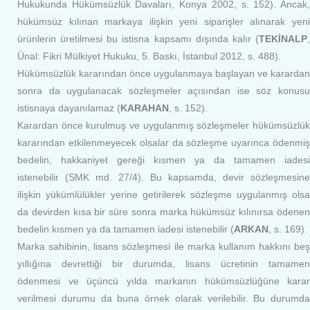
Hukukunda Hükümsüzlük Davaları, Konya 2002, s. 152). Ancak,
hükümsüz kılınan markaya ilişkin yeni siparişler alınarak yeni
ürünlerin üretilmesi bu istisna kapsamı dışında kalır (
TEKİNALP
,
Ünal: Fikri Mülkiyet Hukuku, 5. Baskı, İstanbul 2012, s. 488).
Hükümsüzlük kararından önce uygulanmaya başlayan ve karardan
sonra da uygulanacak sözleşmeler açısından ise söz konusu
istisnaya dayanılamaz (
KARAHAN
, s. 152).
Karardan önce kurulmuş ve uygulanmış sözleşmeler hükümsüzlük
kararından etkilenmeyecek olsalar da sözleşme uyarınca ödenmiş
bedelin, hakkaniyet gereği kısmen ya da tamamen iadesi
istenebilir (SMK md. 27/4). Bu kapsamda, devir sözleşmesine
ilişkin yükümlülükler yerine getirilerek sözleşme uygulanmış olsa
da devirden kısa bir süre sonra marka hükümsüz kılınırsa ödenen
bedelin kısmen ya da tamamen iadesi istenebilir (
ARKAN
, s. 169).
Marka sahibinin, lisans sözleşmesi ile marka kullanım hakkını beş
yıllığına devrettiği bir durumda, lisans ücretinin tamamen
ödenmesi ve üçüncü yılda markanın hükümsüzlüğüne karar
verilmesi durumu da buna örnek olarak verilebilir. Bu durumda