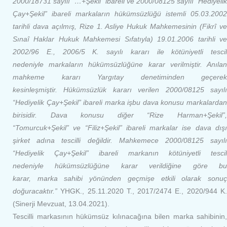
2000/18731 sayılı “…+Şekil” ibareli ve 2000/08125 sayılı “Hediyelik
Çay+Şekil” ibareli
markaların hükümsüzlüğü istemli 05.03.2002
tarihli dava açılmış, Rize 1. Asliye Hukuk Mahkemesinin (Fikrî ve
Sınaî Haklar Hukuk Mahkemesi Sıfatıyla) 19.01.2006 tarihli ve
2002/96 E., 2006/5 K. sayılı kararı ile kötüniyetli tescil
nedeniyle markaların hükümsüzlüğüne karar verilmiştir. Anılan
mahkeme kararı Yargıtay denetiminden geçerek
kesinleşmiştir. Hükümsüzlük kararı verilen 2000/08125 sayılı
“Hediyelik Çay+Şekil” ibareli marka işbu dava konusu markalardan
birisidir. Dava konusu diğer “Rize Harman+Şekil”,
“Tomurcuk+Şekil” ve “Filiz+Şekil” ibareli markalar ise dava dışı
şirket adına tescilli değildir. Mahkemece 2000/08125 sayılı
“Hediyelik Çay+Şekil” ibareli markanın kötüniyetli tescil
nedeniyle hükümsüzlüğüne karar verildiğine göre bu
karar, marka sahibi yönünden geçmişe etkili olarak sonuç
doğuracaktır.”
YHGK., 25.11.2020 T., 2017/2474 E., 2020/944 K
(Sinerji Mevzuat, 13.04.2021).
Tescilli markasının hükümsüz kılınacağına bilen marka sahibinin,