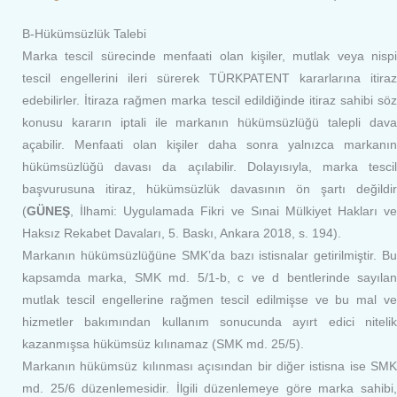
B-Hükümsüzlük Talebi
Marka tescil sürecinde menfaati olan kişiler, mutlak veya nispi
tescil engellerini ileri sürerek TÜRKPATENT kararlarına itiraz
edebilirler. İtiraza rağmen marka tescil edildiğinde itiraz sahibi söz
konusu kararın iptali ile markanın hükümsüzlüğü talepli dava
açabilir. Menfaati olan kişiler daha sonra yalnızca markanın
hükümsüzlüğü davası da açılabilir. Dolayısıyla, marka tescil
başvurusuna itiraz, hükümsüzlük davasının ön şartı değildir
(
GÜNEŞ
, İlhami: Uygulamada Fikri ve Sınai Mülkiyet Hakları ve
Haksız Rekabet Davaları, 5. Baskı, Ankara 2018, s. 194).
Markanın hükümsüzlüğüne SMK’da bazı istisnalar getirilmiştir. Bu
kapsamda marka, SMK md. 5/1-b, c ve d bentlerinde sayılan
mutlak tescil engellerine rağmen tescil edilmişse ve bu mal ve
hizmetler bakımından kullanım sonucunda ayırt edici nitelik
kazanmışsa hükümsüz kılınamaz (SMK md. 25/5).
Markanın hükümsüz kılınması açısından bir diğer istisna ise SMK
md. 25/6 düzenlemesidir. İlgili düzenlemeye göre marka sahibi,