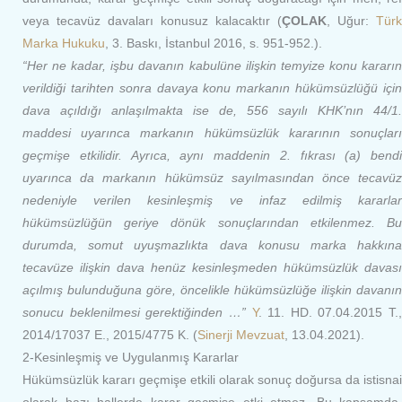
veya tecavüz davaları konusuz kalacaktır (
ÇOLAK
, Uğur:
Türk
Marka Hukuku
, 3. Baskı, İstanbul 2016, s. 951-952.).
“Her ne kadar, işbu davanın kabulüne ilişkin temyize konu kararın
verildiği tarihten sonra davaya konu markanın hükümsüzlüğü için
dava açıldığı anlaşılmakta ise de, 556 sayılı KHK’nın 44/1.
maddesi uyarınca markanın hükümsüzlük kararının sonuçları
geçmişe etkilidir. Ayrıca, aynı maddenin 2. fıkrası (a) bendi
uyarınca da markanın hükümsüz sayılmasından önce tecavüz
nedeniyle verilen kesinleşmiş ve infaz edilmiş kararlar
hükümsüzlüğün geriye dönük sonuçlarından etkilenmez. Bu
durumda, somut uyuşmazlıkta dava konusu marka hakkına
tecavüze ilişkin dava henüz kesinleşmeden hükümsüzlük davası
açılmış bulunduğuna göre, öncelikle hükümsüzlüğe ilişkin davanın
sonucu beklenilmesi gerektiğinden …”
Y
. 11. HD. 07.04.2015 T.,
2014/17037 E., 2015/4775 K. (
Sinerji Mevzuat
, 13.04.2021).
2-Kesinleşmiş ve Uygulanmış Kararlar
Hükümsüzlük kararı geçmişe etkili olarak sonuç doğursa da istisnai