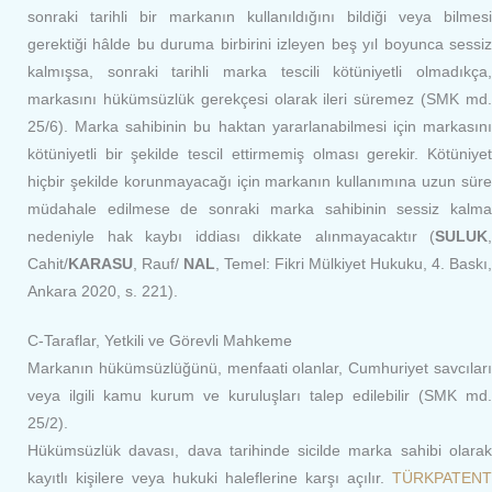
sonraki tarihli bir markanın kullanıldığını bildiği veya bilmesi
gerektiği hâlde bu duruma birbirini izleyen beş yıl boyunca sessiz
kalmışsa, sonraki tarihli marka tescili kötüniyetli olmadıkça,
markasını hükümsüzlük gerekçesi olarak ileri süremez (SMK md.
25/6). Marka sahibinin bu haktan yararlanabilmesi için markasını
kötüniyetli bir şekilde tescil ettirmemiş olması gerekir. Kötüniyet
hiçbir şekilde korunmayacağı için markanın kullanımına uzun süre
müdahale edilmese de sonraki marka sahibinin sessiz kalma
nedeniyle hak kaybı iddiası dikkate alınmayacaktır (
SULUK
,
Cahit/
KARASU
, Rauf/
NAL
, Temel: Fikri Mülkiyet Hukuku, 4. Baskı,
Ankara 2020, s. 221).
C-Taraflar, Yetkili ve Görevli Mahkeme
Markanın hükümsüzlüğünü, menfaati olanlar, Cumhuriyet savcıları
veya ilgili kamu kurum ve kuruluşları talep edilebilir (SMK md.
25/2).
Hükümsüzlük davası, dava tarihinde sicilde marka sahibi olarak
kayıtlı kişilere veya hukuki haleflerine karşı açılır.
TÜRKPATENT