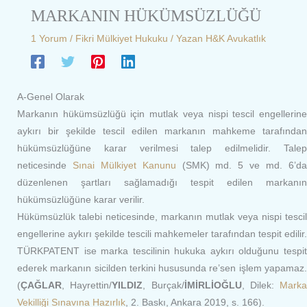
MARKANIN HÜKÜMSÜZLÜĞÜ
1 Yorum
/
Fikri Mülkiyet Hukuku
/ Yazan
H&K Avukatlık
A-Genel Olarak
Markanın hükümsüzlüğü için mutlak veya nispi tescil engellerine
aykırı bir şekilde tescil edilen markanın mahkeme tarafından
hükümsüzlüğüne karar verilmesi talep edilmelidir. Talep
neticesinde
Sınai Mülkiyet Kanunu
(SMK) md. 5 ve md. 6’d
düzenlenen şartları sağlamadığı tespit edilen markanın
hükümsüzlüğüne karar verilir.
Hükümsüzlük talebi neticesinde, markanın mutlak veya nispi tescil
engellerine aykırı şekilde tescili mahkemeler tarafından tespit edilir.
TÜRKPATENT ise marka tescilinin hukuka aykırı olduğunu tespit
ederek markanın sicilden terkini hususunda re’sen işlem yapamaz.
(
ÇAĞLAR
, Hayrettin/
YILDIZ
, Burçak/
İMİRLİOĞLU
, Dilek:
Marka
Vekilliği Sınavına Hazırlık
, 2. Baskı, Ankara 2019, s. 166).