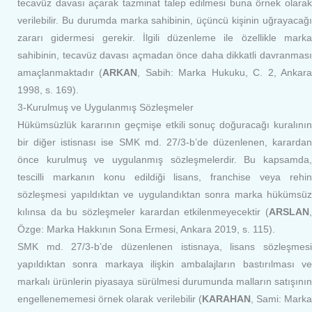
tecavüz davası açarak tazminat talep edilmesi buna örnek olarak
verilebilir. Bu durumda marka sahibinin, üçüncü kişinin uğrayacağı
zararı gidermesi gerekir. İlgili düzenleme ile özellikle marka
sahibinin, tecavüz davası açmadan önce daha dikkatli davranması
amaçlanmaktadır (
ARKAN
, Sabih: Marka Hukuku, C. 2, Ankar
1998, s. 169).
3-Kurulmuş ve Uygulanmış Sözleşmeler
Hükümsüzlük kararının geçmişe etkili sonuç doğuracağı kuralının
bir diğer istisnası ise SMK md. 27/3-b’de düzenlenen, karardan
önce kurulmuş ve uygulanmış sözleşmelerdir. Bu kapsamda,
tescilli markanın konu edildiği lisans, franchise veya rehin
sözleşmesi yapıldıktan ve uygulandıktan sonra marka hükümsüz
kılınsa da bu sözleşmeler karardan etkilenmeyecektir (
ARSLAN
,
Özge: Marka Hakkının Sona Ermesi, Ankara 2019, s. 115).
SMK md. 27/3-b’de düzenlenen istisnaya, lisans sözleşmesi
yapıldıktan sonra markaya ilişkin ambalajların bastırılması ve
markalı ürünlerin piyasaya sürülmesi durumunda malların satışının
engellenememesi örnek olarak verilebilir (
KARAHAN
, Sami: Mark