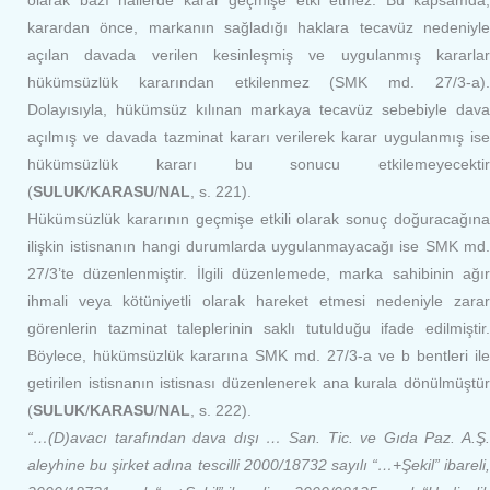
olarak bazı hallerde karar geçmişe etki etmez. Bu kapsamda,
karardan önce, markanın sağladığı haklara tecavüz nedeniyle
açılan davada verilen kesinleşmiş ve uygulanmış kararlar
hükümsüzlük kararından etkilenmez (SMK md. 27/3-a).
Dolayısıyla, hükümsüz kılınan markaya tecavüz sebebiyle dava
açılmış ve davada tazminat kararı verilerek karar uygulanmış ise
hükümsüzlük kararı bu sonucu etkilemeyecektir
(
SULUK
/
KARASU
/
NAL
, s. 221).
Hükümsüzlük kararının geçmişe etkili olarak sonuç doğuracağına
ilişkin istisnanın hangi durumlarda uygulanmayacağı ise SMK md.
27/3’te düzenlenmiştir. İlgili düzenlemede, marka sahibinin ağır
ihmali veya kötüniyetli olarak hareket etmesi nedeniyle zarar
görenlerin tazminat taleplerinin saklı tutulduğu ifade edilmiştir.
Böylece, hükümsüzlük kararına SMK md. 27/3-a ve b bentleri ile
getirilen istisnanın istisnası düzenlenerek ana kurala dönülmüştür
(
SULUK
/
KARASU
/
NAL
, s. 222).
“…(D)avacı tarafından dava dışı … San. Tic. ve Gıda Paz. A.Ş.
aleyhine bu şirket adına tescilli 2000/18732 sayılı “…+Şekil” ibareli,