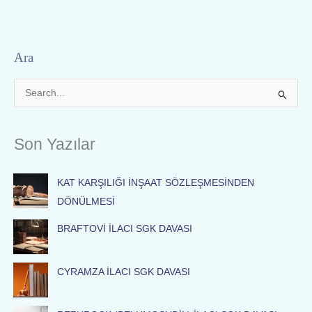
Ara
S
e
a
Son Yazılar
r
c
KAT KARŞILIĞI İNŞAAT SÖZLEŞMESİNDEN
h
DÖNÜLMESİ
f
o
BRAFTOVİ İLACI SGK DAVASI
r
:
CYRAMZA İLACI SGK DAVASI