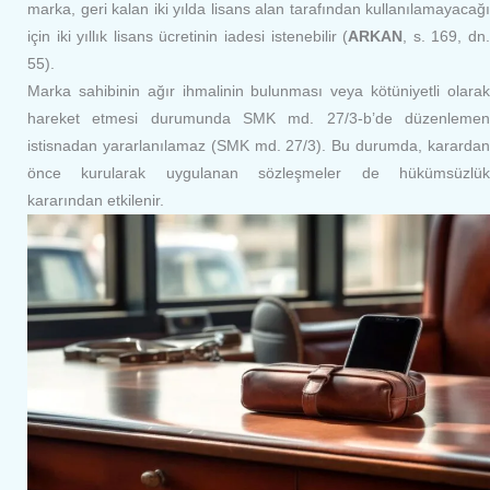
marka, geri kalan iki yılda lisans alan tarafından kullanılamayacağı
için iki yıllık lisans ücretinin iadesi istenebilir (
ARKAN
, s. 169, dn
55).
Marka sahibinin ağır ihmalinin bulunması veya kötüniyetli olarak
hareket etmesi durumunda SMK md. 27/3-b’de düzenlemen
istisnadan yararlanılamaz (SMK md. 27/3). Bu durumda, karardan
önce kurularak uygulanan sözleşmeler de hükümsüzlük
kararından etkilenir.