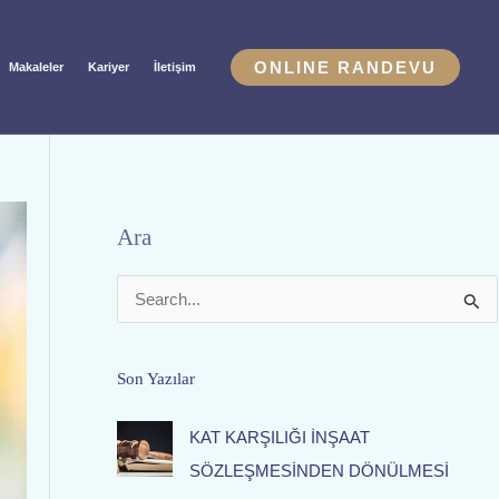
ONLINE RANDEVU
Makaleler
Kariyer
İletişim
Ara
S
e
a
Son Yazılar
r
KAT KARŞILIĞI İNŞAAT
c
SÖZLEŞMESİNDEN DÖNÜLMESİ
h