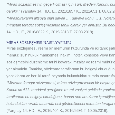
“Miras sözleşmesinin geçerli olması için Türk Medeni Kanunu’n
gerekir.”
(Yargıtay 14. HD., E., 2021/1857 K., 2021/651 T. 08.02.2
“Mirasbırakanın altsoyu olan davalı …, davaya konu … 1. Noterli
mirastan feragat sözleşmesinde tanık olarak yer almıştır. Bu ned
14. HD., E., 2016/8822 K., 2019/2813 T. 27.03.2019).
MİRAS SÖZLEŞMESİ NASIL YAPILIR?
Miras sözleşmesi, resmi bir memurun huzurunda ve iki tanık şahi
memur, sulh hukuk mahkemesi hâkimi, noter, konsolos veya kanun
sözleşmesini düzenleme tarihi koyarak imzalar ve resmi mühürle m
yer almalıdır. Tanıklar, sözleşme taraflarının bu belgeyi okuduğunu
yaptıklarını ve her iki tarafı beyanda bulundukları sırada tasarru
“Mirastan feragat sözleşmesi, miras sözleşmelerinin bir başka çe
Kanun’un 533. maddesi gereğince resmi vasiyet şeklinde yapılma
taraflarının bu belgeyi okuduğunu, bunun son arzularını içerdiğine i
bulundukları sırada tasarrufa ehil gösterdiklerini mirastan feraga
(Yargıtay 14. HD., E., 2016/404 K., 2016/5691 T. 10.05.2016).