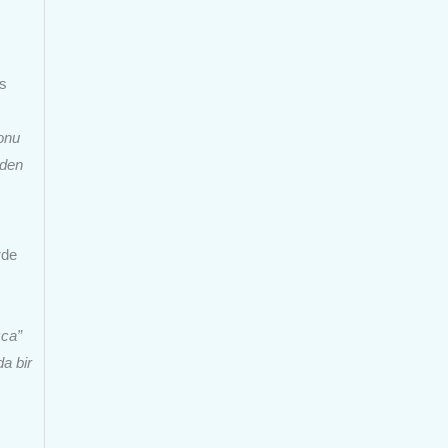
as
onu
nden
rde
zca”
da bir