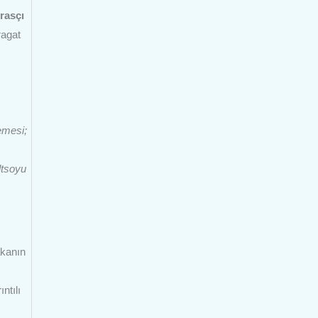
irasçı
ragat
memesi;
ltsoyu
akanın
ntılı