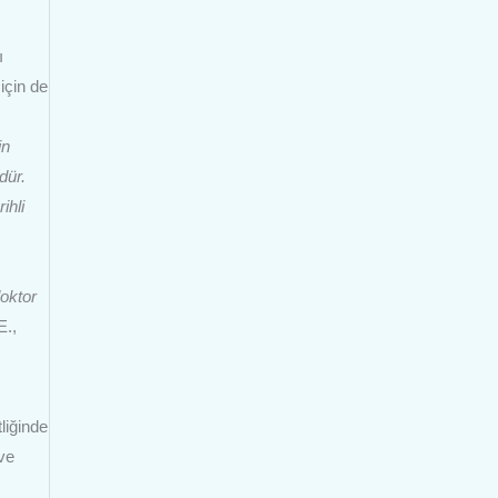
ı
için de
in
dür.
ihli
doktor
E.,
liğinde
ve