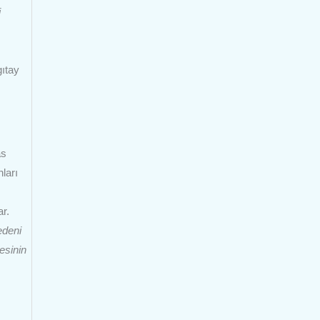
i
ıtay
as
ları
ar.
edeni
esinin