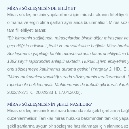
MİRAS SÖZLEŞMESİNDE EHLİYET
Miras sözleşmesinin yapılabilmesi için mirasbırakanın fiil ehliyeti t
olmama ve ergin olma şartları aynı anda bulunmalıdır. Miras sözleş
tam fiil ehliyeti aranır.
“Bir kimsenin sağlığında, mirasçılardan birinin diğer mirasçılar 
geçerliliği kendisinin iştiraki ve muvafakatine bağlıdır. Mirasbı
Sözleşmenin yapıldığı tarihte mirasbırakanın tasarruf ehliyetinin
1392 sayılı raporundan anlaşılmaktadır. Hukuki işlem ehliyetinin 
onu sözleşmeye katılmamış duruma getirir.”
(Yargıtay 2. HD., E.
“Miras mukavelesi yapıldığı sırada sözleşmenin taraflarından A. 
raporları ile belirlenmiştir. Mahkemenin de kabulü gibi kural ol
2002/2-271 K., 2002/333 T. 17.04.2002).
MİRAS SÖZLEŞMESİNİN ŞEKLİ NASILDIR?
Miras sözleşmesinin kurulması kanunda sıkı şekil şartlarına bağ
düzenlenmelidir. Tanıklar miras hukuku bakımından tanıklık yap
şekil şartlarına uygun bir sözleşme hazırlanması için alanında 