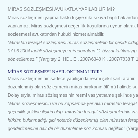
MİRAS SÖZLEŞMESİ AVUKATLA YAPILABİLİR Mİ?
Miras sözleşmesi yapma hakkı kişiye sıkı sıkıya bağlı haklardan
yapılamaz. Miras sözleşmesi geçerlilik koşullarına uygun olarak
sözleşmesi avukatından hukuki hizmet alınabilir.
“Mirastan feragat sözleşmesi miras sözleşmelinin bir çeşidi ol
07.06.2004 tarihli sözleşmeye mirasbırakan C. bizzat katılmayıp
söz edilemez.”
(Yargıtay 2. HD., E., 2007/6349 K., 2007/7938 T. 
MİRAS SÖZLEŞMESİ NASIL OKUNMALIDIR?
Miras sözleşmesinin sadece yapılışında resmi şekil şartı aranır
düzenlenmiş olan sözleşmenin miras bırakanın ölümü halinde su
Dolayısıyla, miras sözleşmesinin resmi vasiyetname şeklinde yapıl
“Miras sözleşmesinin ve bu kapsamda yer alan mirastan feragat
geçerlilik şekline ilişkin olup, mirastan feragat sözleşmelerinin 
hüküm bulunmadığı gibi noterde düzenlenmiş olan mirastan ferag
gönderilmesine dair de bir düzenleme söz konusu değildir.”
(Yargı