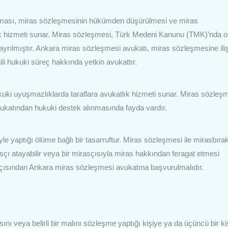
nması, miras sözleşmesinin hükümden düşürülmesi ve miras
k hizmeti sunar. Miras sözleşmesi, Türk Medeni Kanunu (TMK)’nda o
yrılmıştır. Ankara miras sözleşmesi avukatı, miras sözleşmesine ili
li hukuki süreç hakkında yetkin avukattır.
uki uyuşmazlıklarda taraflara avukatlık hizmeti sunar. Miras sözleş
katından hukuki destek alınmasında fayda vardır.
e yaptığı ölüme bağlı bir tasarruftur. Miras sözleşmesi ile mirasbıra
irasçı atayabilir veya bir mirasçısıyla miras hakkından feragat etmesi
 açısından Ankara miras sözleşmesi avukatına başvurulmalıdır.
 veya belirli bir malını sözleşme yaptığı kişiye ya da üçüncü bir ki