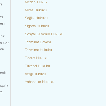
Medeni Hukuk
ni
Miras Hukuku
ras
Sağlık Hukuku
esi
Sigorta Hukuku
Sosyal Güvenlik Hukuku
bir
Tazminat Davası
ın son
unu
Tazminat Hukuku
Ticaret Hukuku
Tüketici Hukuku
şılık
Vergi Hukuku
Yabancılar Hukuku
sçılık
ve