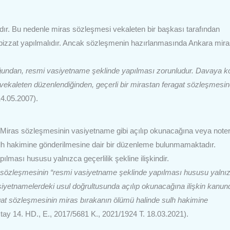
dır. Bu nedenle miras sözleşmesi vekaleten bir başkası tarafından
 bizzat yapılmalıdır. Ancak sözleşmenin hazırlanmasında Ankara mir
duğundan, resmi vasiyetname şeklinde yapılması zorunludur. Davaya k
 vekaleten düzenlendiğinden, geçerli bir mirastan feragat sözleşmesi
14.05.2007).
. Miras sözleşmesinin vasiyetname gibi açılıp okunacağına veya note
lh hakimine gönderilmesine dair bir düzenleme bulunmamaktadır.
ması hususu yalnızca geçerlilik şekline ilişkindir.
 sözleşmesinin “resmi vasiyetname şeklinde yapılması hususu yalnı
vasiyetnamelerdeki usul doğrultusunda açılıp okunacağına ilişkin kanun
at sözleşmesinin miras bırakanın ölümü halinde sulh hakimine
tay 14. HD., E., 2017/5681 K., 2021/1924 T. 18.03.2021).