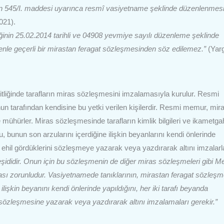
un 545/I. maddesi uyarınca resmî vasiyetname şeklinde düzenlenmes
021).
ğinin 25.02.2014 tarihli ve 04908 yevmiye sayılı düzenleme şeklinde
enle geçerli bir mirastan feragat sözleşmesinden söz edilemez.”
(Yarg
tliğinde tarafların miras sözleşmesini imzalamasıyla kurulur. Resmi
 tarafından kendisine bu yetki verilen kişilerdir. Resmi memur, mir
ühürler. Miras sözleşmesinde tarafların kimlik bilgileri ve ikametgah
, bunun son arzularını içerdiğine ilişkin beyanlarını kendi önlerinde
fa ehil gördüklerini sözleşmeye yazarak veya yazdırarak altını imzalarl
şididir. Onun için bu sözleşmenin de diğer miras sözleşmeleri gibi M
sı zorunludur. Vasiyetnamede tanıklarının, mirastan feragat sözleşm
lişkin beyanını kendi önlerinde yapıldığını, her iki tarafı beyanda
t sözleşmesine yazarak veya yazdırarak altını imzalamaları gerekir.”