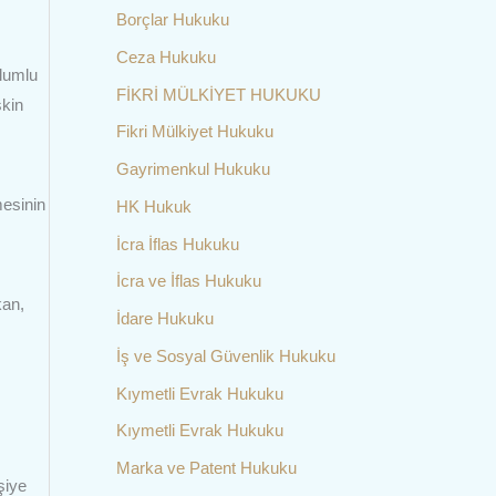
Borçlar Hukuku
Ceza Hukuku
lumlu
FİKRİ MÜLKİYET HUKUKU
şkin
Fikri Mülkiyet Hukuku
Gayrimenkul Hukuku
mesinin
HK Hukuk
İcra İflas Hukuku
İcra ve İflas Hukuku
kan,
İdare Hukuku
İş ve Sosyal Güvenlik Hukuku
Kıymetli Evrak Hukuku
Kıymetli Evrak Hukuku
Marka ve Patent Hukuku
şiye