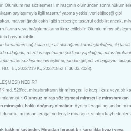
tır. Olumlu miras sözleşmesi, mirasçının ölümünden sonra hükümleri
sın paylaşımıyla ilgili tasarruf yapma yetkisi verilebileceği gibi
kan, malvarlığında eskisi gibi serbestçe tasarruf edebilir; ancak, mi
flarına veya bağışlamalarına itiraz edilebilir. Olumlu miras sözleşm
ına başvurulabilir.
ın tamamının sağ kalan eşe ait olacağının kararlaştırıldığını, iki taraflı 
ğinde olduğunu, resmî vasiyetname şeklinde yapıldığını, miras bırakan
lumlu miras sözleşmesinin eşler açısından geçerli ve bağlayıcı olduğ
. HD., E., 2022/219 K., 2023/1852 T. 30.03.2023).
LEŞMESİ) NEDİR?
md. 528’de, mirasbırakanın bir mirasçısı ile karşılıksız veya bir kar
nımlanmıştır.
Olumsuz miras sözleşmesi mirasçı ile mirasbırakan
an mirasçılık hakkı doğmuş olmalıdır.
Ayrıca feragat açısından mira
gat durumu, mirastan feragat nedeniyle mirasçılık sıfatını kaybedenler 
k hakkını kaybeder. Mirastan feragat bir karşılıkla (ivaz) veya