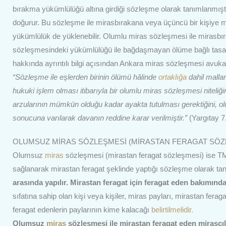
bırakma yükümlülüğü altına girdiği sözleşme olarak tanımlanmış
doğurur. Bu sözleşme ile mirasbırakana veya üçüncü bir kişiye mira
yükümlülük de yüklenebilir. Olumlu miras sözleşmesi ile mirasbıra
sözleşmesindeki yükümlülüğü ile bağdaşmayan ölüme bağlı tasarru
hakkında ayrıntılı bilgi açısından Ankara miras sözleşmesi avukat
“Sözleşme ile eşlerden birinin ölümü hâlinde
ortaklığa
dahil mallar
hukuki işlem olması itibarıyla bir olumlu miras sözleşmesi niteli
arzularının mümkün olduğu kadar ayakta tutulması gerektiğini, o
sonucuna varılarak davanın reddine karar verilmiştir.”
(Yargıtay 7
OLUMSUZ MİRAS SÖZLEŞMESİ (MİRASTAN FERAGAT SÖZ
Olumsuz
miras
sözleşmesi (mirastan feragat sözleşmesi) ise TMK 
sağlanarak mirastan feragat şeklinde yaptığı sözleşme olarak ta
arasında yapılır. Mirastan feragat için feragat eden bakımınd
sıfatına sahip olan kişi veya kişiler, miras payları, mirastan fera
feragat edenlerin paylarının kime kalacağı
belirtilmelidir.
Olumsuz
miras
sözleşmesi ile mirastan feragat eden mirasçılı