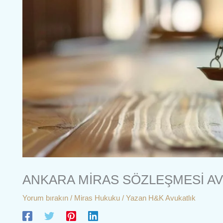
ANKARA MİRAS SÖZLEŞMESİ AV
Yorum bırakın
/
Miras Hukuku
/ Yazan
H&K Avukatlık