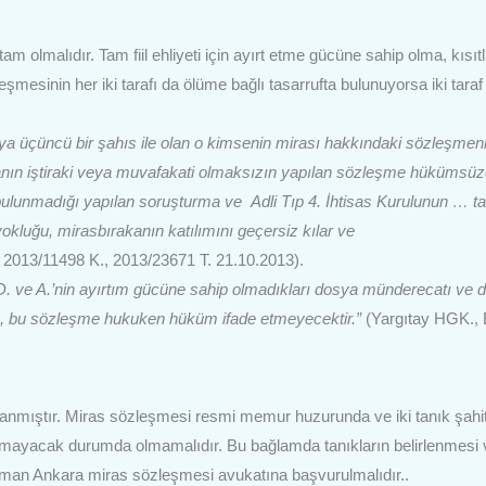
am olmalıdır. Tam fiil ehliyeti için ayırt etme gücüne sahip olma, kısıtl
mesinin her iki tarafı da ölüme bağlı tasarrufta bulunuyorsa iki taraf 
veya üçüncü bir şahıs ile olan o kimsenin mirası hakkındaki sözleşmen
rakanın iştiraki veya muvafakati olmaksızın yapılan sözleşme hükümsüz
 bulunmadığı yapılan soruşturma ve Adli Tıp 4. İhtisas Kurulunun … tar
yokluğu, mirasbırakanın katılımını geçersiz kılar ve
, 2013/11498 K., 2013/23671 T. 21.10.2013).
D. ve A.’nin ayırtım gücüne sahip olmadıkları dosya münderecatı ve 
arak, bu sözleşme hukuken hüküm ifade etmeyecektir.”
(Yargıtay HGK., 
lanmıştır. Miras sözleşmesi resmi memur huzurunda ve iki tanık şahit
amayacak durumda olmamalıdır. Bu bağlamda tanıkların belirlenmesi 
uzman Ankara miras sözleşmesi avukatına başvurulmalıdır..