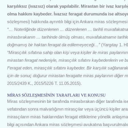
karşılıksız (ivazsız) olarak yapılabilir. Mirastan bir ivaz karş
olma hakkını kaybeder. İvazsız feragat durumunda ise altsoy
sözleşmesi) hakkında ayrıntılı bilgi için Ankara miras sözleşmesi
“… Noterliğinde düzenlenen … düzenlenen … tarihli muvafakatname
mirasbırakanın … tarihinde ölmüş olması, muvafakatname tarihle
doğmamış bir haktan feragat da edilemeyeceği…”
(Yargıtay 1. H
“Mirasçılık sıfatına sahip olan kişi veya kişiler ile miras payları
mirastan feragat nedeniyle, mirasçılık sıfatını kaybedenlerin ve b
Feragat eden, mirasçılık sıfatını kaybeder. Bir karşılık sağlana
için de sonuç doğurur mirastan feragatte miras paylarının diğer mira
2015/2439 K., 2015/5226 T. 11.05.2015).
MİRAS SÖZLEŞMESİNİN TARAFLARI VE KONUSU
Miras sözleşmesinin bir tarafında mirasbırakan diğer tarafında is
vefatından sonra malvarlığının mirasçılar veya üçüncü kişiler aras
mirasçıların miras haklarından feragat ettiklerine yönelik anlaşmal
bilgi açısından Ankara miras sözleşmesi avukatına başvurulmalıd