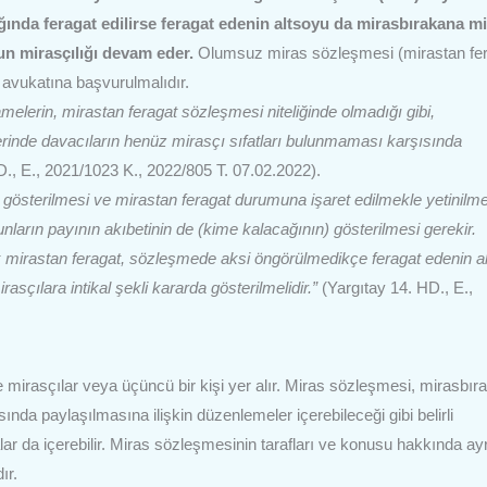
ılığında feragat edilirse feragat edenin altsoyu da mirasbırakana m
un mirasçılığı devam eder.
Olumsuz miras sözleşmesi (mirastan fe
 avukatına başvurulmalıdır.
lerin, mirastan feragat sözleşmesi niteliğinde olmadığı gibi,
rinde davacıların henüz mirasçı sıfatları bulunmaması karşısında
D., E., 2021/1023 K., 2022/805 T. 07.02.2022).
nın gösterilmesi ve mirastan feragat durumuna işaret edilmekle yetinil
unların payının akıbetinin de (kime kalacağının) gösterilmesi gerekir.
rak mirastan feragat, sözleşmede aksi öngörülmedikçe feragat edenin a
sçılara intikal şekli kararda gösterilmelidir.”
(Yargıtay 14. HD., E.,
e mirasçılar veya üçüncü bir kişi yer alır. Miras sözleşmesi, mirasbır
ında paylaşılmasına ilişkin düzenlemeler içerebileceği gibi belirli
ar da içerebilir. Miras sözleşmesinin tarafları ve konusu hakkında ayrı
ır.