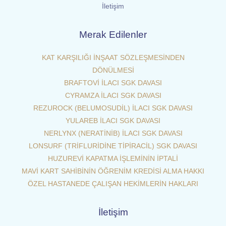
İletişim
Merak Edilenler
KAT KARŞILIĞI İNŞAAT SÖZLEŞMESİNDEN
DÖNÜLMESİ
BRAFTOVİ İLACI SGK DAVASI
CYRAMZA İLACI SGK DAVASI
REZUROCK (BELUMOSUDİL) İLACI SGK DAVASI
YULAREB İLACI SGK DAVASI
NERLYNX (NERATİNİB) İLACI SGK DAVASI
LONSURF (TRİFLURİDİNE TİPİRACİL) SGK DAVASI
HUZUREVİ KAPATMA İŞLEMİNİN İPTALİ
MAVİ KART SAHİBİNİN ÖĞRENİM KREDİSİ ALMA HAKKI
ÖZEL HASTANEDE ÇALIŞAN HEKİMLERİN HAKLARI
İletişim