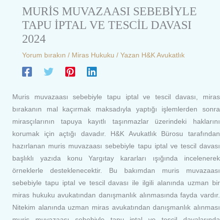
MURİS MUVAZAASI SEBEBİYLE
TAPU İPTAL VE TESCİL DAVASI
2024
Yorum bırakın
/
Miras Hukuku
/ Yazan
H&K Avukatlık
Muris muvazaası sebebiyle tapu iptal ve tescil davası, miras
bırakanın mal kaçırmak maksadıyla yaptığı işlemlerden sonra
mirasçılarının tapuya kayıtlı taşınmazlar üzerindeki haklarını
korumak için açtığı davadır. H&K Avukatlık Bürosu tarafından
hazırlanan muris muvazaası sebebiyle tapu iptal ve tescil davası
başlıklı yazıda konu Yargıtay kararları ışığında incelenerek
örneklerle desteklenecektir. Bu bakımdan muris muvazaası
sebebiyle tapu iptal ve tescil davası ile ilgili alanında uzman bir
miras hukuku avukatından danışmanlık alınmasında fayda vardır.
Nitekim alanında uzman miras avukatından danışmanlık alınması
muris muvazaası sebebiyle tapu iptal ve tescil davalarında