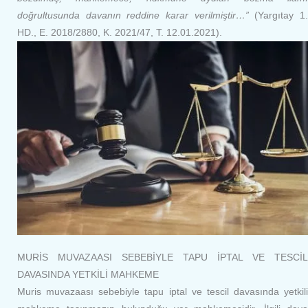
doğrultusunda davanın reddine karar verilmiştir…”
(Yargıtay 1
HD., E. 2018/2880, K. 2021/47, T. 12.01.2021).
MURİS MUVAZAASI SEBEBİYLE TAPU İPTAL VE TESCİL
DAVASINDA YETKİLİ MAHKEME
Muris muvazaası sebebiyle tapu iptal ve tescil davasında yetkili