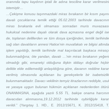
oranında tapu kaydının iptali ile adına tesciline karar verilmesini
istemiştir…
…Çekişme konusu taşınmazdaki miras bırakanın bir kısım payını
davalı çocuklarına temlik ettiği 05.02.2003 tarihinde davacının
miras bırakanla evli olmaması sonradan muris muvazaası
hukuksal nedenine dayalı olarak dava açmasına engel değil ise
de, toplanan delillerden ve tüm dosya içeriğinden, temlik tarihinde
sağ olan davalıların annesi Hatice’nin muvafakatı ve bilgisi altında
işlem yapıldığı, temlik tarihinde mal kaçırılacak başkaca mirasçı
bulunmadığına; öte yandan, davalı …’nin miras bırakanın yeğeni
olmadığı gibi, emanetçi olduğuna ilişkin iddiayı doğrular hiçbir
delilde elde edilemediği anlaşıldığına göre, davanın reddine karar
verilmiş olmasında açıklanan bu gerekçelerle bir isabetsizlik
bulunmamaktadır. Davacı vekilinin temyiz itirazlarının reddiyle, usul
ve yasaya uygun bulunan hükmün açıklanan nedenlerden ötürü
ONANMASINA, aşağıda yazılı 5.55 TL. bakiye onama harcının
davacıdan alınmasına,19.12.2012 tarihinde oybirliğiyle karar
verildi.”
(Yargıtay 1. HD., E. 2012/15671, K. 2012/15418, T.