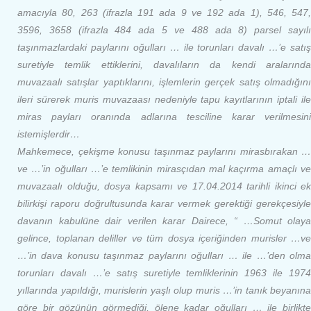
amacıyla 80, 263 (ifrazla 191 ada 9 ve 192 ada 1), 546, 547,
3596, 3658 (ifrazla 484 ada 5 ve 488 ada 8) parsel sayılı
taşınmazlardaki paylarını oğulları … ile torunları davalı …’e satış
suretiyle temlik ettiklerini, davalıların da kendi aralarında
muvazaalı satışlar yaptıklarını, işlemlerin gerçek satış olmadığını
ileri sürerek muris muvazaası nedeniyle tapu kayıtlarının iptali ile
miras payları oranında adlarına tesciline karar verilmesini
istemişlerdir…
Mahkemece, çekişme konusu taşınmaz paylarını mirasbırakan …
ve …’in oğulları …’e temlikinin mirasçıdan mal kaçırma amaçlı ve
muvazaalı olduğu, dosya kapsamı ve 17.04.2014 tarihli ikinci ek
bilirkişi raporu doğrultusunda karar vermek gerektiği gerekçesiyle
davanın kabulüne dair verilen karar Dairece, “ …Somut olaya
gelince, toplanan deliller ve tüm dosya içeriğinden murisler …ve
…’in dava konusu taşınmaz paylarını oğulları … ile …’den olma
torunları davalı …’e satış suretiyle temliklerinin 1963 ile 1974
yıllarında yapıldığı, murislerin yaşlı olup muris …’in tanık beyanına
göre bir gözünün görmediği, ölene kadar oğulları … ile birlikte