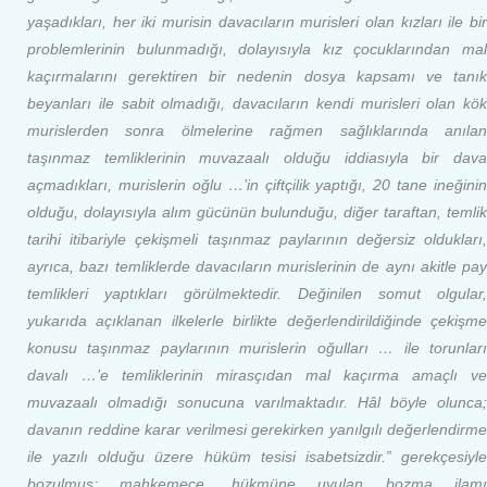
yaşadıkları, her iki murisin davacıların murisleri olan kızları ile bir
problemlerinin bulunmadığı, dolayısıyla kız çocuklarından mal
kaçırmalarını gerektiren bir nedenin dosya kapsamı ve tanık
beyanları ile sabit olmadığı, davacıların kendi murisleri olan kök
murislerden sonra ölmelerine rağmen sağlıklarında anılan
taşınmaz temliklerinin muvazaalı olduğu iddiasıyla bir dava
açmadıkları, murislerin oğlu …’in çiftçilik yaptığı, 20 tane ineğinin
olduğu, dolayısıyla alım gücünün bulunduğu, diğer taraftan, temlik
tarihi itibariyle çekişmeli taşınmaz paylarının değersiz oldukları,
ayrıca, bazı temliklerde davacıların murislerinin de aynı akitle pay
temlikleri yaptıkları görülmektedir. Değinilen somut olgular,
yukarıda açıklanan ilkelerle birlikte değerlendirildiğinde çekişme
konusu taşınmaz paylarının murislerin oğulları … ile torunları
davalı …’e temliklerinin mirasçıdan mal kaçırma amaçlı ve
muvazaalı olmadığı sonucuna varılmaktadır. Hâl böyle olunca;
davanın reddine karar verilmesi gerekirken yanılgılı değerlendirme
ile yazılı olduğu üzere hüküm tesisi isabetsizdir.” gerekçesiyle
bozulmuş; mahkemece, hükmüne uyulan bozma ilamı