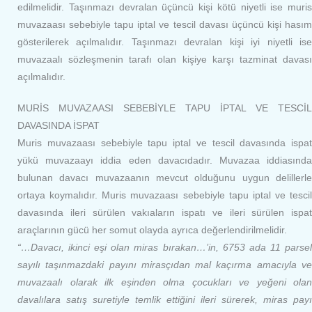
edilmelidir. Taşınmazı devralan üçüncü kişi kötü niyetli ise muris
muvazaası sebebiyle tapu iptal ve tescil davası üçüncü kişi hasım
gösterilerek açılmalıdır. Taşınmazı devralan kişi iyi niyetli ise
muvazaalı sözleşmenin tarafı olan kişiye karşı tazminat davası
açılmalıdır.
MURİS MUVAZAASI SEBEBİYLE TAPU İPTAL VE TESCİL
DAVASINDA İSPAT
Muris muvazaası sebebiyle tapu iptal ve tescil davasında ispat
yükü muvazaayı iddia eden davacıdadır. Muvazaa iddiasında
bulunan davacı muvazaanın mevcut olduğunu uygun delillerle
ortaya koymalıdır. Muris muvazaası sebebiyle tapu iptal ve tescil
davasında ileri sürülen vakıaların ispatı ve ileri sürülen ispat
araçlarının gücü her somut olayda ayrıca değerlendirilmelidir.
“…Davacı, ikinci eşi olan miras bırakan…’in, 6753 ada 11 parsel
sayılı taşınmazdaki payını mirasçıdan mal kaçırma amacıyla ve
muvazaalı olarak ilk eşinden olma çocukları ve yeğeni olan
davalılara satış suretiyle temlik ettiğini ileri sürerek, miras payı