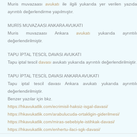
Muris muvazaası
avukatı
ile ilgili yukarıda yer verilen yazıda
ayrıntılı değerlendirme yapılmıştır.
MURİS MUVAZAASI ANKARA AVUKATI
Muris muvazaası Ankara
avukatı
yukarıda ayrıntıl
değerlendirilmiştir.
TAPU İPTAL TESCİL DAVASI AVUKATI
Tapu iptal tescil
davası
avukatı yukarıda ayrıntılı değerlendirilmiştir.
TAPU İPTAL TESCİL DAVASI ANKARA AVUKATI
Tapu iptal tescil davası Ankara avukatı yukarıda ayrıntılı
değerlendirilmiştir.
Benzer yazılar için bkz.
https://hkavukatlik.com/ecrimisil-haksiz-isgal-davasi/
https://hkavukatlik.com/arabulucuda-ortakligin-giderilmesi/
https://hkavukatlik.com/miras-sebebiyle-istihkak-davasi/
https://hkavukatlik.com/enhertu-ilaci-sgk-davasi/