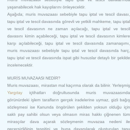
yaşanabilecek hak kayıplarını önleyecektir.
Aşağıda; muris muvazaası sebebiyle tapu iptal ve tescil davası,
tapu iptal ve tescil davasında görevli ve yetkili mahkeme, tapu iptal
ve tescil davasının ne zaman açılacağı, tapu iptal ve tescil
davasını kimin açabileceği, tapu iptal ve tescil davasının kimlere
karşı açılabileceği, tapu iptal ve tescil davasında zamanaşımı,
muris muvazaası sebebiyle tapu iptal ve tescil davasında harç,
tapu iptal ve tescil davasında ispat gibi hususlar detaylı bir şekilde
incelenecektir.
MURİS MUVAZAASI NEDİR?
Muris muvazaası, mirastan mal kaçırma olarak da bilinir. Yerleşmiş
Yargıtay
içtihatları doğrultusunda muris muvazaasında
görünürdeki işlem tarafların gerçek iradelerine uymaz, gizli bağış
sözleşmesi ise Kanunda öngörülen şekilden yoksun olduğu için
saklı pay sahibi olsun veya olmasın miras hakkı çiğnenen tüm
mirasçılar dava açarak sözleşmenin muvazaa nedeni ile
geçersizliğinin tespitini ve buna dayanılarak oluşturulan tapu