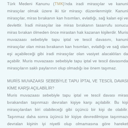
Türk Medeni Kanunu (
TMK
)’nda iradi mirasçılar ve kanun
mirasçılar olmak üzere iki tür mirasçı düzenlenmiştir. Kanuni
mirasçılar, miras bırakanın kan hısımları, evlatlığı, sağ kalan eşi ve
devlettir. İradi mirasçılar ise miras bırakanın tasarrufu sonucu
miras bırakan ölmeden önce mirastan hak kazanan kişilerdir. Muris
muvazaası sebebiyle tapu iptal ve tescil davasını, kanuni
mirasçılar olan miras bırakanın kan hısımları, evlatlığı ve sağ olan
eşi açabileceği gibi iradi mirasçılar olan vasiyet alacaklıları da
açabilir. Muris muvazaası sebebiyle tapu iptal ve tescil davasında
mirasçıların saklı paylarının olup olmadığı ise önem taşımaz.
MURİS MUVAZAASI SEBEBİYLE TAPU İPTAL VE TESCİL DAVASI
KİME KARŞI AÇILABİLİR?
Muris muvazaası sebebiyle tapu iptal ve tescil davası miras
bırakandan taşınmazı devralan kişiye karşı açılabilir. Bu kişi
mirasçılardan biri olabileceği gibi üçüncü bir kişi de olabilir.
Taşınmaz daha sonra üçüncü bir kişiye devredilmişse taşınmazı
devralan kişinin iyi niyetli olup olmamasına göre hareket