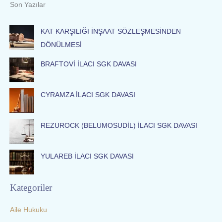
Son Yazılar
r
c
KAT KARŞILIĞI İNŞAAT SÖZLEŞMESİNDEN
h
DÖNÜLMESİ
f
BRAFTOVİ İLACI SGK DAVASI
o
r
:
CYRAMZA İLACI SGK DAVASI
REZUROCK (BELUMOSUDİL) İLACI SGK DAVASI
YULAREB İLACI SGK DAVASI
Kategoriler
Aile Hukuku