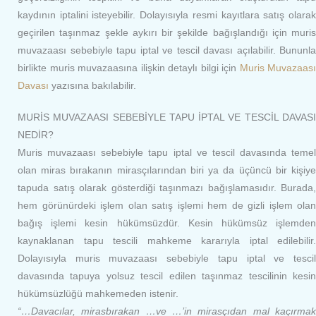
kaydının iptalini isteyebilir. Dolayısıyla resmi kayıtlara satış olarak
geçirilen taşınmaz şekle aykırı bir şekilde bağışlandığı için muris
muvazaası sebebiyle tapu iptal ve tescil davası açılabilir. Bununla
birlikte muris muvazaasına ilişkin detaylı bilgi için
Muris Muvazaası
Davası
yazısına bakılabilir.
MURİS MUVAZAASI SEBEBİYLE TAPU İPTAL VE TESCİL DAVASI
NEDİR?
Muris muvazaası sebebiyle tapu iptal ve tescil davasında temel
olan miras bırakanın mirasçılarından biri ya da üçüncü bir kişiye
tapuda satış olarak gösterdiği taşınmazı bağışlamasıdır. Burada,
hem görünürdeki işlem olan satış işlemi hem de gizli işlem olan
bağış işlemi kesin hükümsüzdür. Kesin hükümsüz işlemden
kaynaklanan tapu tescili mahkeme kararıyla iptal edilebilir.
Dolayısıyla muris muvazaası sebebiyle tapu iptal ve tescil
davasında tapuya yolsuz tescil edilen taşınmaz tescilinin kesin
hükümsüzlüğü mahkemeden istenir.
“…Davacılar, mirasbırakan …ve …’in mirasçıdan mal kaçırmak