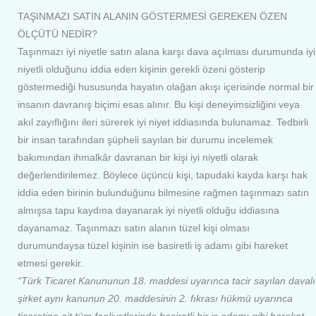
TAŞINMAZI SATIN ALANIN GÖSTERMESİ GEREKEN ÖZEN
ÖLÇÜTÜ NEDİR?
Taşınmazı iyi niyetle satın alana karşı dava açılması durumunda iyi
niyetli olduğunu iddia eden kişinin gerekli özeni gösterip
göstermediği hususunda hayatın olağan akışı içerisinde normal bir
insanın davranış biçimi esas alınır. Bu kişi deneyimsizliğini veya
akıl zayıflığını ileri sürerek iyi niyet iddiasında bulunamaz. Tedbirli
bir insan tarafından şüpheli sayılan bir durumu incelemek
bakımından ihmalkâr davranan bir kişi iyi niyetli olarak
değerlendirilemez. Böylece üçüncü kişi, tapudaki kayda karşı hak
iddia eden birinin bulunduğunu bilmesine rağmen taşınmazı satın
almışsa tapu kaydına dayanarak iyi niyetli olduğu iddiasına
dayanamaz. Taşınmazı satın alanın tüzel kişi olması
durumundaysa tüzel kişinin ise basiretli iş adamı gibi hareket
etmesi gerekir.
“Türk Ticaret Kanununun 18. maddesi uyarınca tacir sayılan davalı
şirket aynı kanunun 20. maddesinin 2. fıkrası hükmü uyarınca