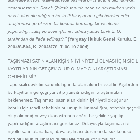
ticaretine ait tüm faaliyetlerinde basiretli bir iş adamı gibi hareket
etmesi lazımdır. Davalı Şirketin tapuda satın ve devralırken yerin
davalı olup olmadığının basiretli bir iş adamı gibi hareket edip
araştırması gerekirken bu konuda herhangi bir inceleme
yapmadığı, satış ve devir işlemini adına yapan tanık E. U.
tarafından da ifade edilmiştir.”
(Yargıtay Hukuk Genel Kurulu, E.
2004/8-504, K. 2004/478, T. 06.10.2004).
TAŞINMAZI SATIN ALAN KİŞİNİN İYİ NİYETLİ OLMASI İÇİN SİCİL
KAYITLARININ GERÇEK OLUP OLMADIĞINI ARAŞTIRMASI
GEREKİR Mİ?
Tapu sicili devletin sorumluluğunda olan aleni bir sicildir. Kişilerden
bu kayıtların gerçeği yansıtıp yansıtmadığını araştırmaları
beklenemez. Taşınmazı satın alan kişinin iyi niyetli olduğunun
kabulü için tescil sebebinin bulunup bulunmadığını, sebebin geçerli
olup olmadığını veya kadastronun doğru bir şekilde yapılıp
yapılmadığını araştırması gerekmez. Dolayısıyla taşınmazı iyi
niyetle satın alana karşı dava açılması durumunda söz konusu
zorunluluğun bulunmadığı dikkatle ortaya konulmalıdır.