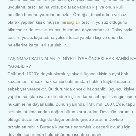
uygulanır, tescil adına yolsuz olarak yapılan kişi ve onun külli
halefleri bundan yararlanamazlar. Örneğin, tescil adına yolsuz
olarak yapılan kişi ölmüşse
mirasçıları
tescilin yolsuz olduğunu
bilmeseler de tescilin olumlu hükmüne dayanamazlar. Dolayısıyla
tescilin yolsuzluğu adına yolsuz tescil yapılan kişi ve onun külli
haleflerine karşı ileri sürülebilir
.
TAŞINMAZI SATIN ALAN İYİ NİYETLİYSE ÖNCEKİ HAK SAHİBİ NE
YAPABİLİR?
TMK md. 1023’e dayalı olarak iyi niyetli üçüncü kişinin ayni hak
kazanması, önceki hak sahibi bakımından hakkın kaybolmasına
sebebiyet verecektir. Bu durumda önceki hak sahibi, üçüncü kişiye
yapılan satıştan ivaz elde eden kişilere karşı sebepsiz zenginleşme
hükümlerine dayanabilir. Bunun yanında TMK md. 1007/1’de, tapu
sicilinin tutulmasından doğan bütün zararlardan Devlet’in sorumlu
olduğu düzenlendiği de değerlendirildiğinde zararını Devlete
tazmin ettirebilir. Burada kusursuz sorumluluk geçerli olduğu için
devletin kusurunun bulunduğunun ispatına gerek