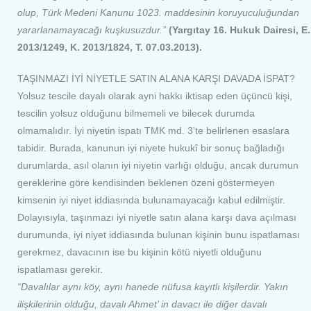
olup, Türk Medeni Kanunu 1023. maddesinin koruyuculuğundan
yararlanamayacağı kuşkusuzdur.”
(Yargıtay 16. Hukuk Dairesi, E.
2013/1249, K. 2013/1824, T. 07.03.2013).
TAŞINMAZI İYİ NİYETLE SATIN ALANA KARŞI DAVADA İSPAT?
Yolsuz tescile dayalı olarak ayni hakkı iktisap eden üçüncü kişi,
tescilin yolsuz olduğunu bilmemeli ve bilecek durumda
olmamalıdır. İyi niyetin ispatı TMK md. 3’te belirlenen esaslara
tabidir. Burada, kanunun iyi niyete hukukî bir sonuç bağladığı
durumlarda, asıl olanın iyi niyetin varlığı olduğu, ancak durumun
gereklerine göre kendisinden beklenen özeni göstermeyen
kimsenin iyi niyet iddiasında bulunamayacağı kabul edilmiştir.
Dolayısıyla, taşınmazı iyi niyetle satın alana karşı dava açılması
durumunda, iyi niyet iddiasında bulunan kişinin bunu ispatlaması
gerekmez, davacının ise bu kişinin kötü niyetli olduğunu
ispatlaması gerekir.
“Davalılar aynı köy, aynı hanede nüfusa kayıtlı kişilerdir. Yakın
ilişkilerinin olduğu, davalı Ahmet’ in davacı ile diğer davalı