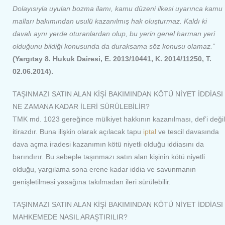
Dolayısıyla uyulan bozma ilamı, kamu düzeni ilkesi uyarınca kamu
malları bakımından usulü kazanılmış hak oluşturmaz. Kaldı ki
davalı aynı yerde oturanlardan olup, bu yerin genel harman yeri
olduğunu bildiği konusunda da duraksama söz konusu olamaz.”
(Yargıtay 8. Hukuk Dairesi, E. 2013/10441, K. 2014/11250, T.
02.06.2014).
TAŞINMAZI SATIN ALAN KİŞİ BAKIMINDAN KÖTÜ NİYET İDDİASI
NE ZAMANA KADAR İLERİ SÜRÜLEBİLİR?
TMK md. 1023 gereğince mülkiyet hakkının kazanılması, def’i değil
itirazdır. Buna ilişkin olarak açılacak tapu
iptal
ve tescil davasında
dava açma iradesi kazanımın kötü niyetli olduğu iddiasını da
barındırır. Bu sebeple taşınmazı satın alan kişinin kötü niyetli
olduğu, yargılama sona erene kadar iddia ve savunmanın
genişletilmesi yasağına takılmadan ileri sürülebilir.
TAŞINMAZI SATIN ALAN KİŞİ BAKIMINDAN KÖTÜ NİYET İDDİASI
MAHKEMEDE NASIL ARAŞTIRILIR?