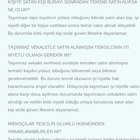
KİŞİYE SATAN KİŞİ BURAYI SONRADAN TEKRAR SATIN ALIRSA
NE OLUR?
Taşınmazı tapu kaydının yolsuz olduğunu bilerek satın alan kişi, iyi
niyetli diğer bir kişiye sattıktan sonra tekrar satın almak isteyebilir.
Bu durumda kötü niyetli kişi sicile güven ilkesine dayanamaz
.
TAŞINMAZ VEKALETLE SATIN ALINMIŞSA TEMSİLCİNİN İYİ
NİYETLİ OLMASI GEREKİR Mİ?
Taşınmaz vekalet verilmesi suretiyle temsilen satın alınmışsa
temsilci kaydın yolsuz olduğunu bilmemeli veya bilmesi
gerekmemelidir. Bu durum temsil olunanın iyi niyetle hak
kazanmasına engel olacaktır. Dolayısıyla taşınmazı iyi niyetle satın
alana karşı dava açılması durumunda taşınmazın vekaleten satın
alındığı ve vekilin kötü niyetli olduğu ortaya konulursa satın alan
kişi sicile güven ilkesine dayanamaz
.
MİRASÇILAR TESCİLİN OLUMLU HÜKMÜNDEN
YARARLANABİLİRLER Mİ?
Tescilin olumlu hükmü yalnızca iyi niyetli üçüncü kişiler bakımından