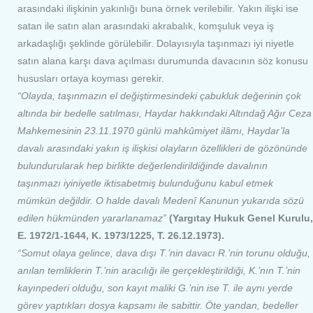
arasındaki ilişkinin yakınlığı buna örnek verilebilir. Yakın ilişki ise
satan ile satın alan arasındaki akrabalık, komşuluk veya iş
arkadaşlığı şeklinde görülebilir. Dolayısıyla taşınmazı iyi niyetle
satın alana karşı dava açılması durumunda davacının söz konusu
hususları ortaya koyması gerekir.
“Olayda, taşınmazın el değiştirmesindeki çabukluk değerinin çok
altında bir bedelle satılması, Haydar hakkındaki Altındağ Ağır Ceza
Mahkemesinin 23.11.1970 günlü mahkûmiyet ilâmı, Haydar’la
davalı arasındaki yakın iş ilişkisi olayların özellikleri de gözönünde
bulundurularak hep birlikte değerlendirildiğinde davalının
taşınmazı iyiniyetle iktisabetmiş bulunduğunu kabul etmek
mümkün değildir. O halde davalı Medenî Kanunun yukarıda sözü
edilen hükmünden yararlanamaz”
(Yargıtay Hukuk Genel Kurulu,
E. 1972/1-1644, K. 1973/1225, T. 26.12.1973).
“Somut olaya gelince, dava dışı T.’nin davacı R.’nin torunu olduğu,
anılan temliklerin T.’nin aracılığı ile gerçekleştirildiği, K.’nın T.’nin
kayınpederi olduğu, son kayıt maliki G.’nin ise T. ile aynı yerde
görev yaptıkları dosya kapsamı ile sabittir. Öte yandan, bedeller