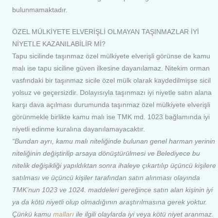
bulunmamaktadır.
ÖZEL MÜLKİYETE ELVERİŞLİ OLMAYAN TAŞINMAZLAR İYİ
NİYETLE KAZANILABİLİR Mİ?
Tapu sicilinde taşınmaz özel mülkiyete elverişli görünse de kamu
malı ise tapu siciline güven ilkesine dayanılamaz. Nitekim orman
vasfındaki bir taşınmaz sicile özel mülk olarak kaydedilmişse sicil
yolsuz ve geçersizdir. Dolayısıyla taşınmazı iyi niyetle satın alana
karşı dava açılması durumunda taşınmaz özel mülkiyete elverişli
görünmekle birlikte kamu malı ise TMK md. 1023 bağlamında iyi
niyetli edinme kuralına dayanılamayacaktır.
“Bundan ayrı, kamu malı niteliğinde bulunan genel harman yerinin
niteliğinin değiştirilip arsaya dönüştürülmesi ve Belediyece bu
nitelik değişikliği yapıldıktan sonra ihaleye çıkartılıp üçüncü kişilere
satılması ve üçüncü kişiler tarafından satın alınması olayında
TMK’nun 1023 ve 1024. maddeleri gereğince satın alan kişinin iyi
ya da kötü niyetli olup olmadığının araştırılmasına gerek yoktur.
Çünkü kamu
malları
ile ilgili olaylarda iyi veya kötü niyet aranmaz.