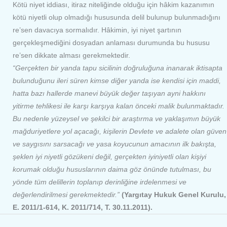
Kötü niyet iddiası, itiraz niteliğinde olduğu için hâkim kazanımın
kötü niyetli olup olmadığı hususunda delil bulunup bulunmadığını
re’sen davacıya sormalıdır. Hâkimin, iyi niyet şartının
gerçekleşmediğini dosyadan anlaması durumunda bu hususu
re’sen dikkate alması gerekmektedir.
“Gerçekten bir yanda tapu sicilinin doğruluğuna inanarak iktisapta
bulunduğunu ileri süren kimse diğer yanda ise kendisi için maddi,
hatta bazı hallerde manevi büyük değer taşıyan ayni hakkını
yitirme tehlikesi ile karşı karşıya kalan önceki malik bulunmaktadır.
Bu nedenle yüzeysel ve şekilci bir araştırma ve yaklaşımın büyük
mağduriyetlere yol açacağı, kişilerin Devlete ve adalete olan güven
ve saygısını sarsacağı ve yasa koyucunun amacının ilk bakışta,
şeklen iyi niyetli gözükeni değil, gerçekten iyiniyetli olan kişiyi
korumak olduğu hususlarının daima göz önünde tutulması, bu
yönde tüm delillerin toplanıp derinliğine irdelenmesi ve
değerlendirilmesi gerekmektedir.”
(Yargıtay Hukuk Genel Kurulu,
E. 2011/1-614, K. 2011/714, T. 30.11.2011).