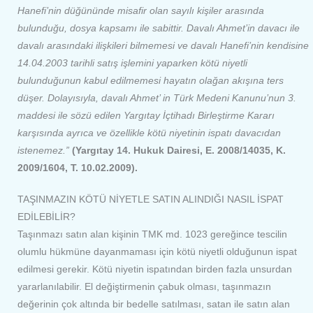
Hanefi’nin düğününde misafir olan sayılı kişiler arasında
bulunduğu, dosya kapsamı ile sabittir. Davalı Ahmet’in davacı ile
davalı arasındaki ilişkileri bilmemesi ve davalı Hanefi’nin kendisine
14.04.2003 tarihli satış işlemini yaparken kötü niyetli
bulunduğunun kabul edilmemesi hayatın olağan akışına ters
düşer. Dolayısıyla, davalı Ahmet’ in Türk Medeni Kanunu’nun 3.
maddesi ile sözü edilen Yargıtay İçtihadı Birleştirme Kararı
karşısında ayrıca ve özellikle kötü niyetinin ispatı davacıdan
istenemez.”
(Yargıtay 14. Hukuk Dairesi, E. 2008/14035, K.
2009/1604, T. 10.02.2009).
TAŞINMAZIN KÖTÜ NİYETLE SATIN ALINDIĞI NASIL İSPAT
EDİLEBİLİR?
Taşınmazı satın alan kişinin TMK md. 1023 gereğince tescilin
olumlu hükmüne dayanmaması için kötü niyetli olduğunun ispat
edilmesi gerekir. Kötü niyetin ispatından birden fazla unsurdan
yararlanılabilir. El değiştirmenin çabuk olması, taşınmazın
değerinin çok altında bir bedelle satılması, satan ile satın alan