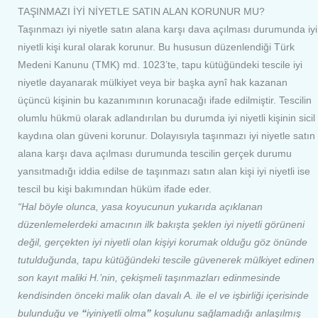
TAŞINMAZI İYİ NİYETLE SATIN ALAN KORUNUR MU?
Taşınmazı iyi niyetle satın alana karşı dava açılması durumunda iyi
niyetli kişi kural olarak korunur. Bu hususun düzenlendiği Türk
Medeni Kanunu (TMK) md. 1023’te, tapu kütüğündeki tescile iyi
niyetle dayanarak mülkiyet veya bir başka aynî hak kazanan
üçüncü kişinin bu kazanımının korunacağı ifade edilmiştir. Tescilin
olumlu hükmü olarak adlandırılan bu durumda iyi niyetli kişinin sicil
kaydına olan güveni korunur. Dolayısıyla taşınmazı iyi niyetle satın
alana karşı dava açılması durumunda tescilin gerçek durumu
yansıtmadığı iddia edilse de taşınmazı satın alan kişi iyi niyetli ise
tescil bu kişi bakımından hüküm ifade eder.
“Hal böyle olunca, yasa koyucunun yukarıda açıklanan
düzenlemelerdeki amacının ilk bakışta şeklen iyi niyetli görüneni
değil, gerçekten iyi niyetli olan kişiyi korumak olduğu göz önünde
tutulduğunda, tapu kütüğündeki tescile güvenerek mülkiyet edinen
son kayıt maliki H.’nin, çekişmeli taşınmazları edinmesinde
kendisinden önceki malik olan davalı A. ile el ve işbirliği içerisinde
bulunduğu ve
“
iyiniyetli olma
”
koşulunu sağlamadığı anlaşılmış