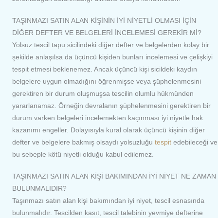
TAŞINMAZI SATIN ALAN KİŞİNİN İYİ NİYETLİ OLMASI İÇİN
DİĞER DEFTER VE BELGELERİ İNCELEMESİ GEREKİR Mİ?
Yolsuz tescil tapu sicilindeki diğer defter ve belgelerden kolay bir
şekilde anlaşılsa da üçüncü kişiden bunları incelemesi ve çelişkiyi
tespit etmesi beklenemez. Ancak üçüncü kişi sicildeki kaydın
belgelere uygun olmadığını öğrenmişse veya şüphelenmesini
gerektiren bir durum oluşmuşsa tescilin olumlu hükmünden
yararlanamaz. Örneğin devralanın şüphelenmesini gerektiren bir
durum varken belgeleri incelemekten kaçınması iyi niyetle hak
kazanımı engeller. Dolayısıyla kural olarak üçüncü kişinin diğer
defter ve belgelere bakmış olsaydı yolsuzluğu
tespit
edebileceği ve
bu sebeple kötü niyetli olduğu kabul edilemez.
TAŞINMAZI SATIN ALAN KİŞİ BAKIMINDAN İYİ NİYET NE ZAMAN
BULUNMALIDIR?
Taşınmazı satın alan kişi bakımından iyi niyet, tescil esnasında
bulunmalıdır. Tescilden kasıt, tescil talebinin yevmiye defterine