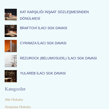
r
c
KAT KARŞILIĞI İNŞAAT SÖZLEŞMESİNDEN
h
DÖNÜLMESİ
f
BRAFTOVİ İLACI SGK DAVASI
o
r
:
CYRAMZA İLACI SGK DAVASI
REZUROCK (BELUMOSUDİL) İLACI SGK DAVASI
YULAREB İLACI SGK DAVASI
Kategoriler
Aile Hukuku
Anayasa Hukuku