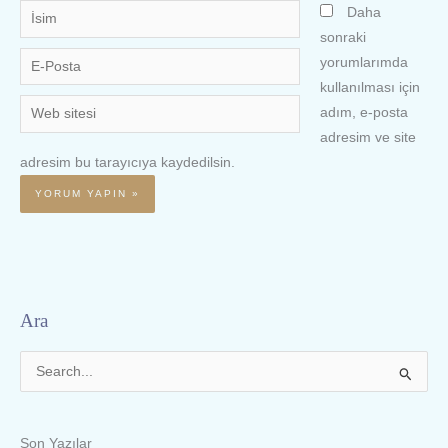
İsim
Daha
sonraki
E-
yorumlarımda
Posta
kullanılması için
Web
adım, e-posta
sitesi
adresim ve site
adresim bu tarayıcıya kaydedilsin.
Ara
S
e
a
Son Yazılar