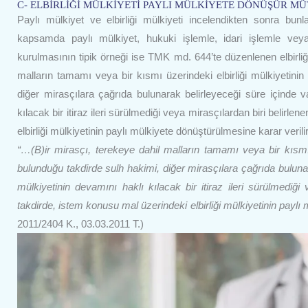
C- ELBİRLİĞİ MÜLKİYETİ PAYLI MÜLKİYETE DÖNÜŞÜR MÜ
Paylı mülkiyet ve elbirliği mülkiyeti incelendikten sonra bun
kapsamda paylı mülkiyet, hukuki işlemle, idari işlemle vey
kurulmasının tipik örneği ise TMK md. 644’te düzenlenen elbirliği
malların tamamı veya bir kısmı üzerindeki elbirliği mülkiyetini
diğer mirasçılara çağrıda bulunarak belirleyeceği süre içinde var
kılacak bir itiraz ileri sürülmediği veya mirasçılardan biri belirl
elbirliği mülkiyetinin paylı mülkiyete dönüştürülmesine karar verilir
“…(B)ir mirasçı, terekeye dahil malların tamamı veya bir kısmı 
bulunduğu takdirde sulh hakimi, diğer mirasçılara çağrıda bulunarak
mülkiyetinin devamını haklı kılacak bir itiraz ileri sürülmedi
takdirde, istem konusu mal üzerindeki elbirliği mülkiyetinin paylı
2011/2404 K., 03.03.2011 T.)