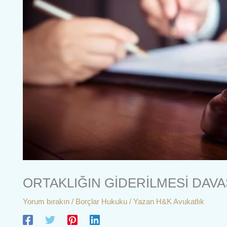
ORTAKLIĞIN GİDERİLMESİ DAVA
Yorum bırakın
/
Borçlar Hukuku
/ Yazan
H&K Avukatlık