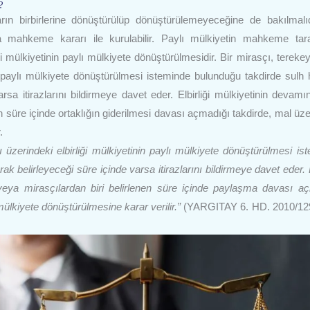
?
ların birbirlerine dönüştürülüp dönüştürülemeyeceğine de bakılmalı
a mahkeme kararı ile kurulabilir. Paylı mülkiyetin mahkeme tar
 mülkiyetinin paylı mülkiyete dönüştürülmesidir. Bir mirasçı, terekey
n paylı mülkiyete dönüştürülmesi isteminde bulunduğu takdirde sulh 
sa itirazlarını bildirmeye davet eder. Elbirliği mülkiyetinin devamın
enen süre içinde ortaklığın giderilmesi davası açmadığı takdirde, mal üz
.
üzerindeki elbirliği mülkiyetinin paylı mülkiyete dönüştürülmesi is
 belirleyeceği süre içinde varsa itirazlarını bildirmeye davet eder. El
ği veya mirasçılardan biri belirlenen süre içinde paylaşma davası a
 mülkiyete dönüştürülmesine karar verilir.”
(YARGITAY 6. HD. 2010/129