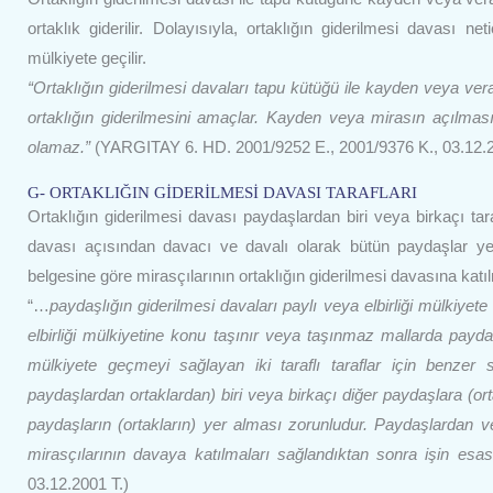
ortaklık giderilir. Dolayısıyla, ortaklığın giderilmesi davası 
mülkiyete geçilir.
“Ortaklığın giderilmesi davaları tapu kütüğü ile kayden veya ve
ortaklığın giderilmesini amaçlar. Kayden veya mirasın açılmas
olamaz.”
(YARGITAY 6. HD. 2001/9252 E., 2001/9376 K., 03.12.2
G- ORTAKLIĞIN GİDERİLMESİ DAVASI TARAFLARI
Ortaklığın giderilmesi davası paydaşlardan biri veya birkaçı ta
davası açısından davacı ve davalı olarak bütün paydaşlar yer 
belgesine göre mirasçılarının ortaklığın giderilmesi davasına katı
“…
paydaşlığın giderilmesi davaları paylı veya elbirliği mülkiyete
elbirliği mülkiyetine konu taşınır veya taşınmaz mallarda paydaşl
mülkiyete geçmeyi sağlayan iki taraflı taraflar için benzer s
paydaşlardan ortaklardan) biri veya birkaçı diğer paydaşlara (or
paydaşların (ortakların) yer alması zorunludur. Paydaşlardan ve
mirasçılarının davaya katılmaları sağlandıktan sonra işin esas
03.12.2001 T.)