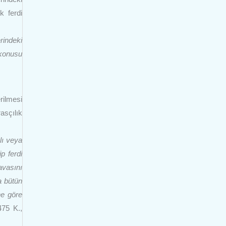
k ferdi
rindeki
 konusu
rilmesi
asçılık
lı veya
p ferdi
avasını
 bütün
ne göre
75 K.,