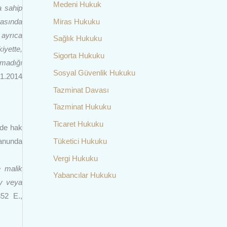
Medeni Hukuk
a sahip
Miras Hukuku
rasında
 ayrıca
Sağlık Hukuku
iyette,
Sigorta Hukuku
lmadığı
Sosyal Güvenlik Hukuku
01.2014
Tazminat Davası
Tazminat Hukuku
Ticaret Hukuku
nde hak
Tüketici Hukuku
kanunda
Vergi Hukuku
e malik
Yabancılar Hukuku
ay veya
52 E.,