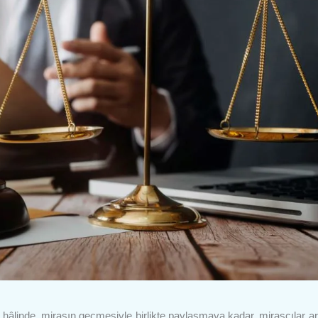
hâlinde, mirasın geçmesiyle birlikte paylaşmaya kadar, mirasçılar a