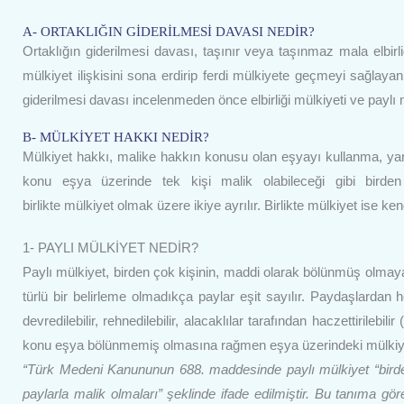
A- ORTAKLIĞIN GİDERİLMESİ DAVASI NEDİR?
Ortaklığın giderilmesi davası, taşınır veya taşınmaz mala elbirl
mülkiyet ilişkisini sona erdirip ferdi mülkiyete geçmeyi sağlay
giderilmesi davası incelenmeden önce elbirliği mülkiyeti ve paylı
B- MÜLKİYET HAKKI NEDİR?
Mülkiyet hakkı, malike hakkın konusu olan eşyayı kullanma, yara
konu eşya üzerinde tek kişi malik olabileceği gibi birde
birlikte mülkiyet olmak üzere ikiye ayrılır. Birlikte mülkiyet ise kend
1- PAYLI MÜLKİYET NEDİR?
Paylı mülkiyet, birden çok kişinin, maddi olarak bölünmüş olmaya
türlü bir belirleme olmadıkça paylar eşit sayılır. Paydaşlardan
devredilebilir, rehnedilebilir, alacaklılar tarafından haczettirilebilir 
konu eşya bölünmemiş olmasına rağmen eşya üzerindeki mülkiye
“Türk Medeni Kanununun 688. maddesinde paylı mülkiyet “bird
paylarla malik olmaları” şeklinde ifade edilmiştir. Bu tanıma gör