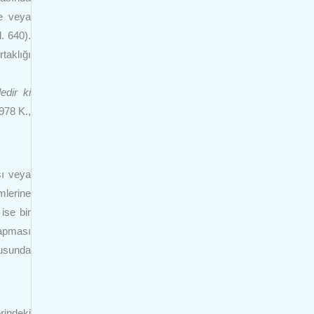
me veya
. 640).
taklığı
edir ki
978 K.,
sı veya
mlerine
ise bir
yapması
tusunda
rindeki