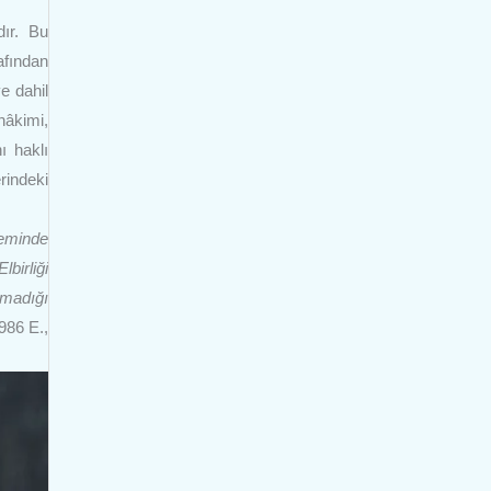
dır. Bu
afından
e dahil
hâkimi,
ı haklı
erindeki
teminde
birliği
çmadığı
86 E.,