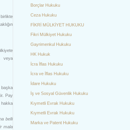
Borçlar Hukuku
Ceza Hukuku
irlikte
aklığın
FİKRİ MÜLKİYET HUKUKU
Fikri Mülkiyet Hukuku
Gayrimenkul Hukuku
lkiyete
HK Hukuk
a veya
İcra İflas Hukuku
İcra ve İflas Hukuku
İdare Hukuku
, başka
İş ve Sosyal Güvenlik Hukuku
ir. Pay
Kıymetli Evrak Hukuku
, hakka
Kıymetli Evrak Hukuku
a belli
Marka ve Patent Hukuku
ir mala