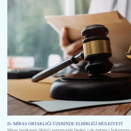
D- MİRAS ORTAKLIĞI ÜZERİNDE ELBİRLİĞİ MÜLKİYETİ
Miras bırakanın ölümü sonrasında birden çok mirasçı bulunması 