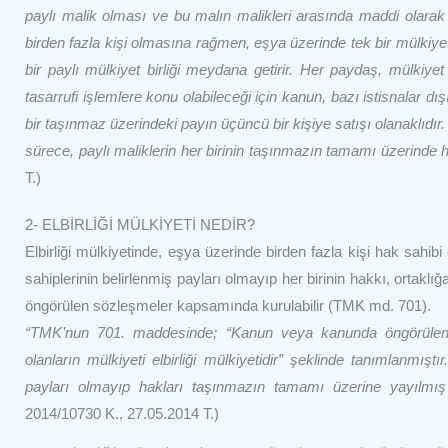
paylı malik olması ve bu malın malikleri arasında maddi olarak
birden fazla kişi olmasına rağmen, eşya üzerinde tek bir mülkiye
bir paylı mülkiyet birliği meydana getirir. Her paydaş, mülkiye
tasarrufi işlemlere konu olabileceği için kanun, bazı istisnalar d
bir taşınmaz üzerindeki payın üçüncü bir kişiye satışı olanaklıdır
sürece, paylı maliklerin her birinin taşınmazın tamamı üzerinde ha
T.)
2- ELBİRLİĞİ MÜLKİYETİ NEDİR?
Elbirliği mülkiyetinde, eşya üzerinde birden fazla kişi hak sahibi 
sahiplerinin belirlenmiş payları olmayıp her birinin hakkı, ortakl
öngörülen sözleşmeler kapsamında kurulabilir (TMK md. 701).
“TMK’nun 701. maddesinde; “Kanun veya kanunda öngörülen sö
olanların mülkiyeti elbirliği mülkiyetidir” şeklinde tanımlanmıştı
payları olmayıp hakları taşınmazın tamamı üzerine yayılmış
2014/10730 K., 27.05.2014 T.)