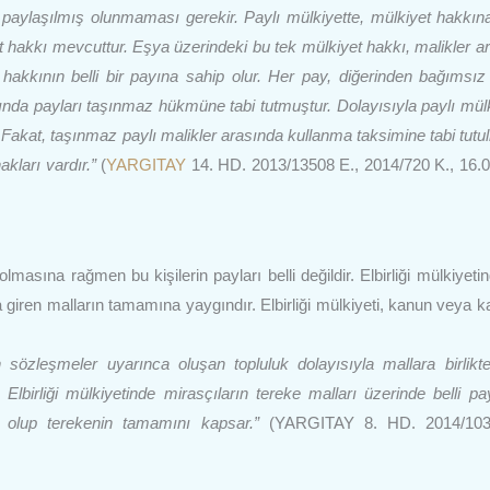
 paylaşılmış olunmaması gerekir. Paylı mülkiyette, mülkiyet hakkın
t hakkı mevcuttur. Eşya üzerindeki bu tek mülkiyet hakkı, malikler a
t hakkının belli bir payına sahip olur. Her pay, diğerinden bağımsız
ışında payları taşınmaz hükmüne tabi tutmuştur. Dolayısıyla paylı mülk
. Fakat, taşınmaz paylı malikler arasında kullanma taksimine tabi tutu
kları vardır.”
(
YARGITAY
14. HD. 2013/13508 E., 2014/720 K., 16.
olmasına rağmen bu kişilerin payları belli değildir. Elbirliği mülkiyeti
ığa giren malların tamamına yaygındır. Elbirliği mülkiyeti, kanun veya 
zleşmeler uyarınca oluşan topluluk dolayısıyla mallara birlikt
r. Elbirliği mülkiyetinde mirasçıların tereke malları üzerinde belli p
 olup terekenin tamamını kapsar.”
(YARGITAY 8. HD. 2014/103