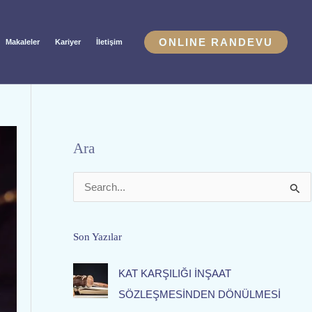
ONLINE RANDEVU
Makaleler
Kariyer
İletişim
Ara
S
e
a
Son Yazılar
r
KAT KARŞILIĞI İNŞAAT
c
SÖZLEŞMESİNDEN DÖNÜLMESİ
h