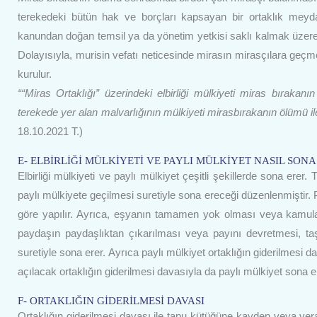
terekedeki bütün hak ve borçları kapsayan bir ortaklık meydan
kanundan doğan temsil ya da yönetim yetkisi saklı kalmak üzere, 
Dolayısıyla, murisin vefatı neticesinde mirasın mirasçılara geçme
kurulur.
““Miras Ortaklığı” üzerindeki elbirliği mülkiyeti miras bıraka
terekede yer alan malvarlığının mülkiyeti mirasbırakanın ölümü ile 
18.10.2021 T.)
E- ELBİRLİĞİ MÜLKİYETİ VE PAYLI MÜLKİYET NASIL SONA
Elbirliği mülkiyeti ve paylı mülkiyet çeşitli şekillerde sona erer
paylı mülkiyete geçilmesi suretiyle sona ereceği düzenlenmiştir
göre yapılır. Ayrıca, eşyanın tamamen yok olması veya kamulaşt
paydaşın paydaşlıktan çıkarılması veya payını devretmesi, t
suretiyle sona erer. Ayrıca paylı mülkiyet ortaklığın giderilmesi 
açılacak ortaklığın giderilmesi davasıyla da paylı mülkiyet sona erdi
F- ORTAKLIĞIN GİDERİLMESİ DAVASI
Ortaklığın giderilmesi davası ile tapu kütüğüne kayden veya ver