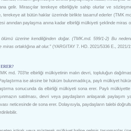
a gelir. Mirasçılar terekeye elbirliğiyle sahip olurlar ve sözleş
terekeye ait bütün haklar üzerinde birlikte tasarruf ederler (TMK md
si anından paylaşma anına kadar elbirliği mülkiyeti şeklinde miras or
nın ölümü üzerine kendiliğinden doğar. (TMK.md. 599/1-2) Bu nedenl
miras ortaklığına ait olur.”
(YARGITAY 7. HD. 2021/5336 E., 2021/1
 ERER?
. TMK md. 703’te elbirliği mülkiyetinin malın devri, topluluğun dağılma
. Paylaştırma ise aksine bir hüküm bulunmadıkça, paylı mülkiyet hükü
ırma sonucunda da elbirliği mülkiyeti sona erer. Paylı mülkiyette 
aşınmazın satılması, devri veya paydaşların anlaşarak paylaşım 
davası neticesinde de sona erer. Dolayısıyla, paydaşların talebi doğrul
rilebilir.
aseten iştirak veya müşterek mülkiyet haline gelmiş taşınmazlar üze