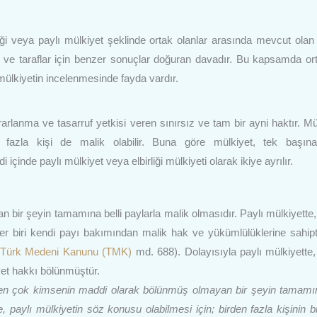
iği veya paylı mülkiyet şeklinde ortak olanlar arasında mevcut olan b
an ve taraflar için benzer sonuçlar doğuran davadır. Bu kapsamda ort
 mülkiyetin incelenmesinde fayda vardır.
rlanma ve tasarruf yetkisi veren sınırsız ve tam bir ayni haktır. Mü
n fazla kişi de malik olabilir. Buna göre mülkiyet, tek başın
i içinde paylı mülkiyet veya elbirliği mülkiyeti olarak ikiye ayrılır.
n bir şeyin tamamına belli paylarla malik olmasıdır. Paylı mülkiyette
 her biri kendi payı bakımından malik hak ve yükümlülüklerine sahipt
(
Türk Medeni Kanunu (TMK)
md. 688). Dolayısıyla paylı mülkiyette
t hakkı bölünmüştür.
en çok kimsenin maddi olarak bölünmüş olmayan bir şeyin tamamın
e, paylı mülkiyetin söz konusu olabilmesi için; birden fazla kişinin b