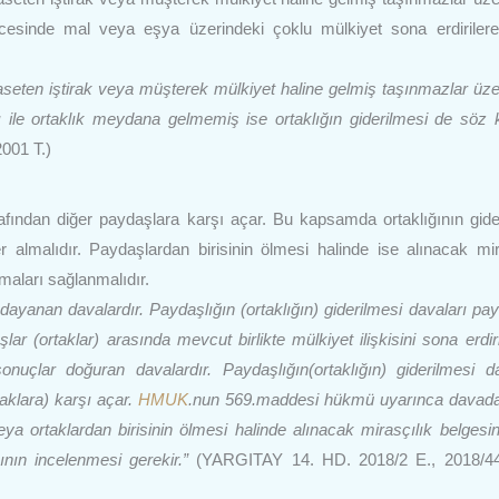
neticesinde mal veya eşya üzerindeki çoklu mülkiyet sona erdirilere
raseten iştirak veya müşterek mülkiyet haline gelmiş taşınmazlar üze
ı ile ortaklık meydana gelmemiş ise ortaklığın giderilmesi de söz
001 T.)
rafından diğer paydaşlara karşı açar. Bu kapsamda ortaklığının gide
almalıdır. Paydaşlardan birisinin ölmesi halinde ise alınacak mir
lmaları sağlanmalıdır.
 dayanan davalardır. Paydaşlığın (ortaklığın) giderilmesi davaları pay
ar (ortaklar) arasında mevcut birlikte mülkiyet ilişkisini sona erdiri
onuçlar doğuran davalardır. Paydaşlığın(ortaklığın) giderilmesi d
taklara) karşı açar.
HMUK
.nun 569.maddesi hükmü uyarınca davada
ya ortaklardan birisinin ölmesi halinde alınacak mirasçılık belgesi
ının incelenmesi gerekir.”
(YARGITAY 14. HD. 2018/2 E., 2018/44