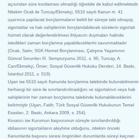
açısından süre kısıtlaması olmadığı öğretide de kabul edilmektedir.
Nitekim Ocak ile Tuncay/Ekmekçi, 5510 sayılı Kanun m. 41
uyarınca yapılacak borçlanmaların belirli bir süreye tabi olmayıp,
sigortalılar ve hak sahiplerinin borçlanılabilecek sürelerin sigortalı
hizmet olarak değerlendirilmesi ihtiyacını duymaları halinde
istedikleri zaman borçlanma yapabileceklerini savunmaktadır
(Ocak, Saim; SGK Hizmet Borçlanması, Çalışma Yaşamının
Güncel Sorunları III. Sempozyumu 2011, s. 95; Tuncay, A.
Can/Ekmekçi, Ömer; Sosyal Güvenlik Hukuku Dersleri, 14. Baskı,
İstanbul 2011, s. 519).
Uşan ise 5510 sayılı Kanunda borçlanma talebinde bulunabilmenin
herhangi bir süre ile sınırlandırılmadığını ve sigortalının veya hak
sahiplerinin her zaman borçlanma talebinde bulunabileceklerini
belirtmiştir (Uşan, Fatih; Türk Sosyal Güvenlik Hukukunun Temel
Esasları, 2. Baskı, Ankara 2009, s. 254).
Kovancı ise Kurumun başvurunun süreyle sınırlandırıldığı
iddiasının sigortalıların aleyhine olduğunu, nitekim önceki
Kanunlarda başvuru süresi öngörülen durumlarda süreyi kaçıran