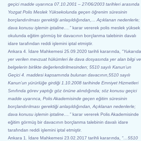
geçici madde uyarınca 07.10.2001 – 27/06/2003 tarihleri arasında
Yozgat Polis Meslek Yüksekolunda geçen öğrenim süresinin
borçlandırılması gerektiği anlaşıldığından,… Açıklanan nedenlerle;
dava konusu işlemin iptaline….”
karar vererek polis meslek yüksek
okulunda eğitim görmüş bir davacının borçlanma talebinin davalı
idare tarafından reddi işlemini iptal etmiştir.
Ankara 4. İdare Mahkemesi 25.09.2020 tarihli kararında,
“Yukarıda
yer verilen mevzuat hükümleri ile dava dosyasında yer alan bilgi ve
belgelerin birlikte değerlendirilmesinden; 5510 sayılı Kanun’un
Geçici 4. maddesi kapsamında bulunan davacının,5510 sayılı
Kanun’un yürürlüğe girdiği 1.10.2008 tarihinde Emniyet Hizmetleri
Sınıfında görev yaptığı göz önüne alındığında; söz konusu geçici
madde uyarınca, Polis Akademisinde geçen eğitim süresinin
borçlandırılması gerektiği anlaşıldığından,
Açıklanan nedenlerle;
dava konusu işlemin iptaline….”
karar vererek Polis Akademisinde
eğitim görmüş bir davacının borçlanma talebinin davalı idare
tarafından reddi işlemini iptal etmiştir.
Ankara 1. İdare Mahkemesi 23.02.2017 tarihli kararında,
“…5510