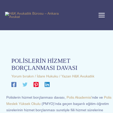
İçeriğe
Buraya
İsim
E-
Web
S
atla
yazın..
Posta
sitesi
e
a
r
c
h
f
o
r
POLİSLERİN HİZMET
:
BORÇLANMASI DAVASI
Yorum bırakın
/
İdare Hukuku
/ Yazan
H&K Avukatlık
Polislerin hizmet borçlanması davası,
Polis Akademisi
’nde ve
Polis
Meslek Yüksek Okulu
(PMYO)’nda geçen başarılı eğitim-öğretim
sürelerinin hizmet borçlanması suretiyle fiili hizmet sürelerine