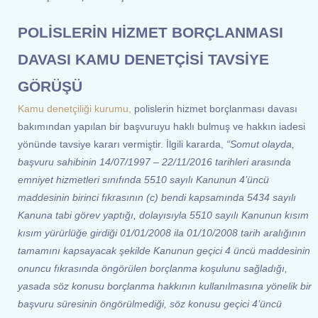
POLİSLERİN HİZMET BORÇLANMASI
DAVASI KAMU DENETÇİSİ TAVSİYE
GÖRÜŞÜ
Kamu denetçiliği kurumu,
polislerin hizmet borçlanması davası
bakımından yapılan bir başvuruyu haklı bulmuş ve hakkın iadesi
yönünde tavsiye kararı vermiştir. İlgili kararda,
“Somut olayda,
başvuru sahibinin 14/07/1997 – 22/11/2016 tarihleri arasında
emniyet hizmetleri sınıfında 5510 sayılı Kanunun 4’üncü
maddesinin birinci fıkrasının (c) bendi kapsamında 5434 sayılı
Kanuna tabi görev yaptığı, dolayısıyla 5510 sayılı Kanunun kısım
kısım yürürlüğe girdiği 01/01/2008 ila 01/10/2008 tarih aralığının
tamamını kapsayacak şekilde Kanunun geçici 4 üncü maddesinin
onuncu fıkrasında öngörülen borçlanma koşulunu sağladığı,
yasada söz konusu borçlanma hakkının kullanılmasına yönelik bir
başvuru süresinin öngörülmediği, söz konusu geçici 4’üncü