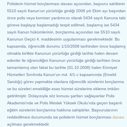
Polislerin hizmet borçlanması davası açısından, başvuru sahibinin
5510 sayılı Kanun’un yürürlüğe girdiği 2008 yılı Ekim ayı başından
önce polis veya komiser yardımcısı olarak 5434 sayılı Kanuna tabi
göreve başlayıp başlamadığı tespit edilmeli, başlamış ise 5434
sayılı Kanun hükümlerinin, borçlanma açısından ise 5510 sayılı
Kanunun Geçici 4. maddesinin uygulanması gerekmektedir. Bu
kapsamda, öğrencilik durumu 1/10/2008 tarihinden önce başlamış
olmakla birlikte Kanunun yürürlüğe girdiği tarihte halen devam
edenler ile öğrenciliğini Kanunun yürürlüğe girdiği tarihten önce
tamamlamış olan fakat bu tarihte (01.10.2008) halen Emniyet
Hizmetleri Sınıfında Kanun’un md. 4/1-c kapsamında (Emekli
Sandığı) görev yapmakta olanlara öğrencilik sürelerini borçlanma
ve bu süreleri emekliliğe esas hizmet sürelerine ekleme imkânı
getirilmiştir. Dolayısıyla söz konusu şartları sağlayanlar Polis
Akademisi’nde ve Polis Meslek Yüksek Okulu’nda geçen başarılı
eğitim sürelerini borçlanma hakkına sahiptirler. Başvurularının
reddedilmesi durumunda ise polislerin hizmet borçlanması
davası
açılması gerekmektedir.