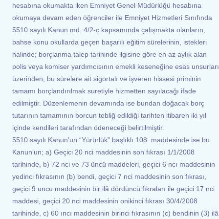
hesabına okumakta iken Emniyet Genel Müdürlüğü hesabına
okumaya devam eden öğrenciler ile Emniyet Hizmetleri Sınıfında
5510 sayılı Kanun md. 4/2-c kapsamında çalışmakta olanların,
bahse konu okullarda geçen başarılı eğitim sürelerinin, istekleri
halinde; borçlanma talep tarihinde ilgisine göre en az aylık alan
polis veya komiser yardımcısının emekli keseneğine esas unsurları
üzerinden, bu sürelere ait sigortalı ve işveren hissesi priminin
tamamı borçlandırılmak suretiyle hizmetten sayılacağı ifade
edilmiştir. Düzenlemenin devamında ise bundan doğacak borç
tutarının tamamının borcun tebliğ edildiği tarihten itibaren iki yıl
içinde kendileri tarafından ödeneceği belirtilmiştir.
5510 sayılı Kanun’un “Yürürlük” başlıklı 108. maddesinde ise bu
Kanun’un; a) Geçici 20 nci maddesinin son fıkrası 1/1/2008
tarihinde, b) 72 nci ve 73 üncü maddeleri, geçici 6 ncı maddesinin
yedinci fıkrasının (b) bendi, geçici 7 nci maddesinin son fıkrası,
geçici 9 uncu maddesinin bir ilâ dördüncü fıkraları ile geçici 17 nci
maddesi, geçici 20 nci maddesinin onikinci fıkrası 30/4/2008
tarihinde, c) 60 ıncı maddesinin birinci fıkrasının (c) bendinin (3) ilâ