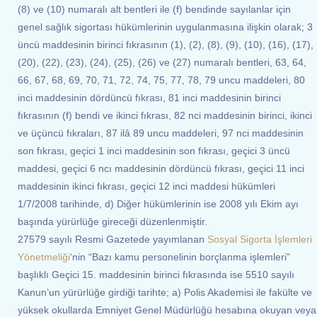
(8) ve (10) numaralı alt bentleri ile (f) bendinde sayılanlar için
genel sağlık sigortası hükümlerinin uygulanmasına ilişkin olarak; 3
üncü maddesinin birinci fıkrasının (1), (2), (8), (9), (10), (16), (17),
(20), (22), (23), (24), (25), (26) ve (27) numaralı bentleri, 63, 64,
66, 67, 68, 69, 70, 71, 72, 74, 75, 77, 78, 79 uncu maddeleri, 80
inci maddesinin dördüncü fıkrası, 81 inci maddesinin birinci
fıkrasının (f) bendi ve ikinci fıkrası, 82 nci maddesinin birinci, ikinci
ve üçüncü fıkraları, 87 ilâ 89 uncu maddeleri, 97 nci maddesinin
son fıkrası, geçici 1 inci maddesinin son fıkrası, geçici 3 üncü
maddesi, geçici 6 ncı maddesinin dördüncü fıkrası, geçici 11 inci
maddesinin ikinci fıkrası, geçici 12 inci maddesi hükümleri
1/7/2008 tarihinde, d) Diğer hükümlerinin ise 2008 yılı Ekim ayı
başında yürürlüğe gireceği düzenlenmiştir.
27579 sayılı Resmi Gazetede yayımlanan
Sosyal Sigorta İşlemleri
Yönetmeliği
‘nin “Bazı kamu personelinin borçlanma işlemleri”
başlıklı Geçici 15. maddesinin birinci fıkrasında ise 5510 sayılı
Kanun’un yürürlüğe girdiği tarihte; a) Polis Akademisi ile fakülte ve
yüksek okullarda Emniyet Genel Müdürlüğü hesabına okuyan veya