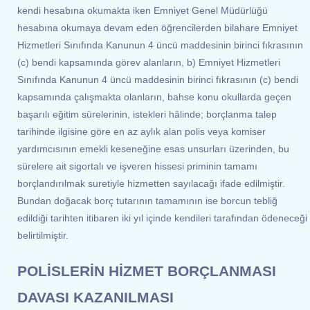
kendi hesabına okumakta iken Emniyet Genel Müdürlüğü
hesabına okumaya devam eden öğrencilerden bilahare Emniyet
Hizmetleri Sınıfında Kanunun 4 üncü maddesinin birinci fıkrasının
(c) bendi kapsamında görev alanların, b) Emniyet Hizmetleri
Sınıfında Kanunun 4 üncü maddesinin birinci fıkrasının (c) bendi
kapsamında çalışmakta olanların, bahse konu okullarda geçen
başarılı eğitim sürelerinin, istekleri hâlinde; borçlanma talep
tarihinde ilgisine göre en az aylık alan polis veya komiser
yardımcısının emekli keseneğine esas unsurları üzerinden, bu
sürelere ait sigortalı ve işveren hissesi priminin tamamı
borçlandırılmak suretiyle hizmetten sayılacağı ifade edilmiştir.
Bundan doğacak borç tutarının tamamının ise borcun tebliğ
edildiği tarihten itibaren iki yıl içinde kendileri tarafından ödeneceği
belirtilmiştir.
POLİSLERİN HİZMET BORÇLANMASI
DAVASI KAZANILMASI