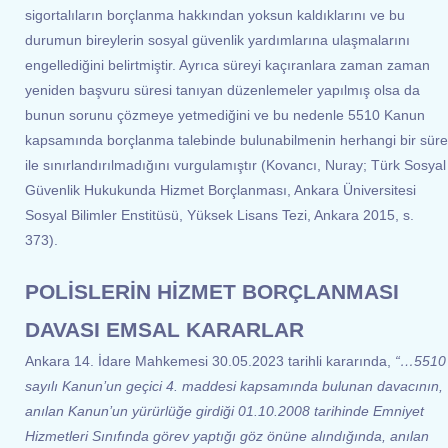
sigortalıların borçlanma hakkından yoksun kaldıklarını ve bu
durumun bireylerin sosyal güvenlik yardımlarına ulaşmalarını
engellediğini belirtmiştir. Ayrıca süreyi kaçıranlara zaman zaman
yeniden başvuru süresi tanıyan düzenlemeler yapılmış olsa da
bunun sorunu çözmeye yetmediğini ve bu nedenle 5510 Kanun
kapsamında borçlanma talebinde bulunabilmenin herhangi bir süre
ile sınırlandırılmadığını vurgulamıştır (Kovancı, Nuray; Türk Sosyal
Güvenlik Hukukunda Hizmet Borçlanması, Ankara Üniversitesi
Sosyal Bilimler Enstitüsü, Yüksek Lisans Tezi, Ankara 2015, s.
373).
POLİSLERİN HİZMET BORÇLANMASI
DAVASI EMSAL KARARLAR
Ankara 14. İdare Mahkemesi 30.05.2023 tarihli kararında,
“…5510
sayılı Kanun’un geçici 4. maddesi kapsamında bulunan davacının,
anılan Kanun’un yürürlüğe girdiği 01.10.2008 tarihinde Emniyet
Hizmetleri Sınıfında görev yaptığı göz önüne alındığında, anılan