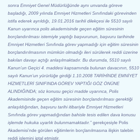
sonra Emniyet Genel Müdürlüğünde aynı unvanda göreve
başladığı, 2009 yılında Emniyet Hizmetleri Sınıfındaki görevinden
istifa ederek ayrıldığı, 19.01.2016 tarihli dilekçesi ile 5510 sayılı
Kanun uyarınca polis akademisinde geçen eğitim süresinin
borçlandırılması istemiyle yaptığı başvurunun, başvuru tarihinde
Emniyet Hizmetleri Sınıfında görev yapmadığı için eğitim süresinin
borçlandırılmasının mümkün olmadığı ileri sürülerek reddi üzerine
bakılan davayı açtığı anlaşılmaktadır. Bu durumda, 5510 sayılı
Kanun’un Geçici 4. maddesi kapsamında bulunan davacının, 5510
sayılı Kanun’un yürürlüğe girdiği 1.10.2008 TARİHİNDE EMNİYET
HİZMETLERİ SINIFINDA GÖREV YAPTIĞI GÖZ ÖNÜNE
ALINDIĞINDA; söz konusu geçici madde uyarınca, Polis
Akademisinde geçen eğitim süresinin borçlandırılması gerektiği
anlaşıldığından, başvuru tarihi itibariyle Emniyet Hizmetleri
Sınıfında görev yapmadığından bahisle tesis edilen dava konusu
işlemde hukuka uyarlık bulunmamaktadır.”
gerekçesiyle Polis
Akademisi’nde görülen eğitimlerin borçlanılmasına ilişkin talebin
reddi işlemini iptal etmiştir.