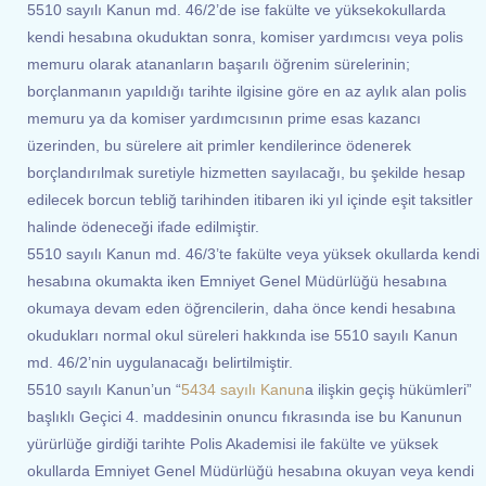
5510 sayılı Kanun md. 46/2’de ise fakülte ve yüksekokullarda
kendi hesabına okuduktan sonra, komiser yardımcısı veya polis
memuru olarak atananların başarılı öğrenim sürelerinin;
borçlanmanın yapıldığı tarihte ilgisine göre en az aylık alan polis
memuru ya da komiser yardımcısının prime esas kazancı
üzerinden, bu sürelere ait primler kendilerince ödenerek
borçlandırılmak suretiyle hizmetten sayılacağı, bu şekilde hesap
edilecek borcun tebliğ tarihinden itibaren iki yıl içinde eşit taksitler
halinde ödeneceği ifade edilmiştir.
5510 sayılı Kanun md. 46/3’te fakülte veya yüksek okullarda kendi
hesabına okumakta iken Emniyet Genel Müdürlüğü hesabına
okumaya devam eden öğrencilerin, daha önce kendi hesabına
okudukları normal okul süreleri hakkında ise 5510 sayılı Kanun
md. 46/2’nin uygulanacağı belirtilmiştir.
5510 sayılı Kanun’un “
5434 sayılı Kanun
a ilişkin geçiş hükümleri”
başlıklı Geçici 4. maddesinin onuncu fıkrasında ise bu Kanunun
yürürlüğe girdiği tarihte Polis Akademisi ile fakülte ve yüksek
okullarda Emniyet Genel Müdürlüğü hesabına okuyan veya kendi