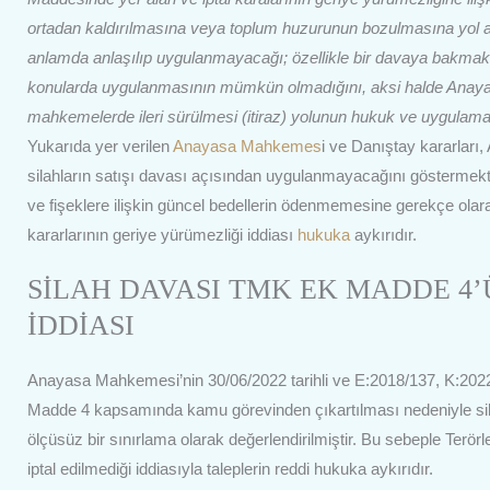
ortadan kaldırılmasına veya toplum huzurunun bozulmasına yol a
anlamda anlaşılıp uygulanmayacağı; özellikle bir davaya bakma
konularda uygulanmasının mümkün olmadığını, aksi halde Anayas
mahkemelerde ileri sürülmesi (itiraz) yolunun hukuk ve uygul
Yukarıda yer verilen
Anayasa Mahkemes
i ve Danıştay kararları
silahların satışı davası açısından uygulanmayacağını göstermekte
ve fişeklere ilişkin güncel bedellerin ödenmemesine gerekçe olar
kararlarının geriye yürümezliği iddiası
hukuka
aykırıdır.
SİLAH DAVASI TMK EK MADDE 4’Ü
İDDİASI
Anayasa Mahkemesi’nin 30/06/2022 tarihli ve E:2018/137, K:2022
Madde 4 kapsamında kamu görevinden çıkartılması nedeniyle sila
ölçüsüz bir sınırlama olarak değerlendirilmiştir. Bu sebeple T
iptal edilmediği iddiasıyla taleplerin reddi hukuka aykırıdır.