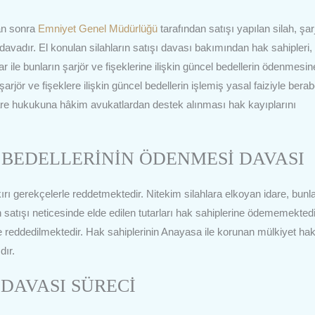
tan sonra
Emniyet Genel Müdürlüğü
tarafından satışı yapılan silah, şar
n davadır. El konulan silahların satışı davası bakımından hak sahipleri,
lar ile bunların şarjör ve fişeklerine ilişkin güncel bedellerin ödenmesin
, şarjör ve fişeklere ilişkin güncel bedellerin işlemiş yasal faiziyle bera
in idare hukukuna hâkim avukatlardan destek alınması hak kayıplarını
 BEDELLERİNİN ÖDENMESİ DAVASI
kırı gerekçelerle reddetmektedir. Nitekim silahlara elkoyan idare, bunl
ın satışı neticesinde elde edilen tutarları hak sahiplerine ödememektedi
e reddedilmektedir. Hak sahiplerinin Anayasa ile korunan mülkiyet hak
dır.
 DAVASI SÜRECİ