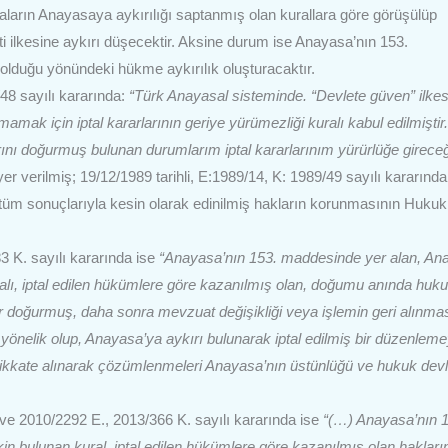
aların Anayasaya aykırılığı saptanmış olan kurallara göre görüşülüp
ilkesine aykırı düşecektir. Aksine durum ise Anayasa’nın 153.
lduğu yönündeki hükme aykırılık oluşturacaktır.
48 sayılı kararında:
“Türk Anayasal sisteminde. “Devlete güven” ilkes
 için iptal kararlarının geriye yürümezliği kuralı kabul edilmiştir.
rını doğurmuş bulunan durumlarım iptal kararlarınım yürürlüğe girece
r verilmiş; 19/12/1989 tarihli, E:1989/14, K: 1989/49 sayılı kararında 
 tüm sonuçlarıyla kesin olarak edinilmiş hakların korunmasının Hukuk
3 K. sayılı kararında ise
“Anayasa’nın 153. maddesinde yer alan, An
alı, iptal edilen hükümlere göre kazanılmış olan, doğumu anında huk
doğurmuş, daha sonra mevzuat değişikliği veya işlemin geri alınmas
nelik olup, Anayasa’ya aykırı bulunarak iptal edilmiş bir düzenleme
 dikkate alınarak çözümlenmeleri Anayasa’nın üstünlüğü ve hukuk devl
 ve 2010/2292 E., 2013/366 K. sayılı kararında ise
“(…) Anayasa’nın 
kin bulunan kural, iptal edilen hükümlere göre kazanılmış olan hakları