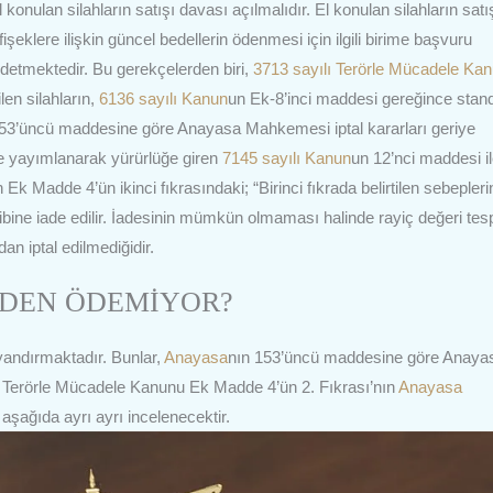
 konulan silahların satışı davası açılmalıdır. El konulan silahların satı
şeklere ilişkin güncel bedellerin ödenmesi için ilgili birime başvuru
eddetmektedir. Bu gerekçelerden biri,
3713 sayılı Terörle Mücadele Ka
en silahların,
6136 sayılı Kanun
un Ek-8’inci maddesi gereğince stand
n 153’üncü maddesine göre Anayasa Mahkemesi iptal kararları geriye
de yayımlanarak yürürlüğe giren
7145 sayılı Kanun
un 12’nci maddesi i
k Madde 4’ün ikinci fıkrasındaki; “Birinci fıkrada belirtilen sebepleri
ibine iade edilir. İadesinin mümkün olmaması halinde rayiç değeri tesp
n iptal edilmediğidir.
EDEN ÖDEMİYOR?
yandırmaktadır. Bunlar,
Anayasa
nın 153’üncü maddesine göre Anaya
ı Terörle Mücadele Kanunu Ek Madde 4’ün 2. Fıkrası’nın
Anayasa
 aşağıda ayrı ayrı incelenecektir.