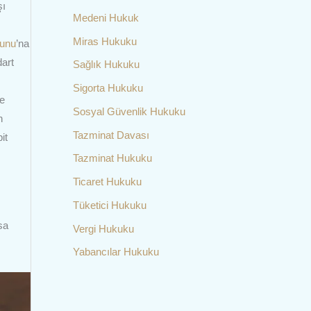
şı
Medeni Hukuk
Miras Hukuku
nunu
’na
art
Sağlık Hukuku
Sigorta Hukuku
le
Sosyal Güvenlik Hukuku
n
Tazminat Davası
it
Tazminat Hukuku
Ticaret Hukuku
Tüketici Hukuku
sa
Vergi Hukuku
Yabancılar Hukuku