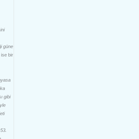
ini
ği güne
ise bir
ayasa
uka
ı gibi
yle
eti
153.
n