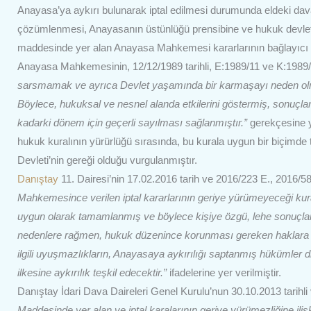
Anayasa’ya aykırı bulunarak iptal edilmesi durumunda eldeki dav
çözümlenmesi, Anayasanın üstünlüğü prensibine ve hukuk devleti 
maddesinde yer alan Anayasa Mahkemesi kararlarının bağlayıcı o
Anayasa Mahkemesinin, 12/12/1989 tarihli, E:1989/11 ve K:1989/
sarsmamak ve ayrıca Devlet yaşamında bir karmaşayı neden olmamak
Böylece, hukuksal ve nesnel alanda etkilerini göstermiş, sonuçla
kadarki dönem için geçerli sayılması sağlanmıştır.”
gerekçesine ye
hukuk kuralının yürürlüğü sırasında, bu kurala uygun bir biçimde
Devleti’nin gereği olduğu vurgulanmıştır.
Danıştay
11. Dairesi’nin 17.02.2016 tarih ve 2016/223 E., 2016/58
Mahkemesince verilen iptal kararlarının geriye yürümeyeceği kur
uygun olarak tamamlanmış ve böylece kişiye özgü, lehe sonuçlar 
nedenlere rağmen, hukuk düzenince korunması gereken haklara yö
ilgili uyuşmazlıkların, Anayasaya aykırılığı saptanmış hükümler
ilkesine aykırılık teşkil edecektir.”
ifadelerine yer verilmiştir.
Danıştay İdari Dava Daireleri Genel Kurulu’nun 30.10.2013 tarihli
Maddesinde yer alan ve iptal karalarının geriye yürümezliğine iliş