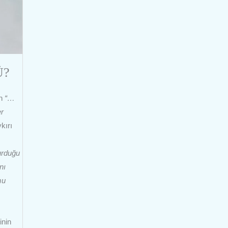
Ü?
ün
“…
er
kırı
turduğu
nı
mu
inin