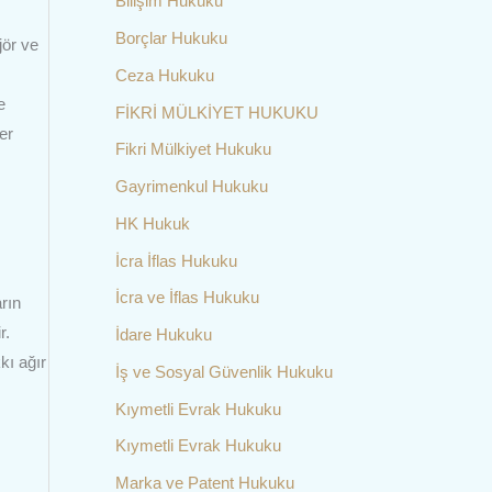
Bilişim Hukuku
Borçlar Hukuku
jör ve
Ceza Hukuku
e
FİKRİ MÜLKİYET HUKUKU
ber
Fikri Mülkiyet Hukuku
Gayrimenkul Hukuku
HK Hukuk
İcra İflas Hukuku
İcra ve İflas Hukuku
arın
r.
İdare Hukuku
kı ağır
İş ve Sosyal Güvenlik Hukuku
Kıymetli Evrak Hukuku
Kıymetli Evrak Hukuku
Marka ve Patent Hukuku