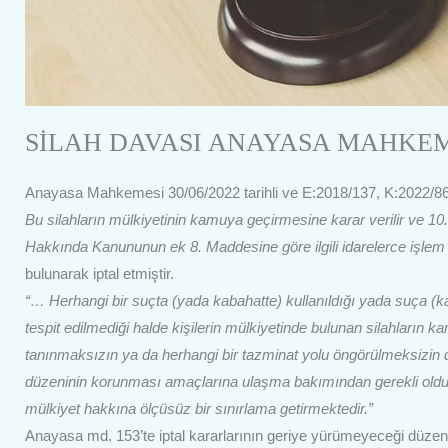
SİLAH DAVASI ANAYASA MAHKEM
Anayasa Mahkemesi 30/06/2022 tarihli ve E:2018/137, K:2022/86 
Bu silahların mülkiyetinin kamuya geçirmesine karar verilir ve 10.07
Hakkında Kanununun ek 8. Maddesine göre ilgili idarelerce işlem te
bulunarak iptal etmiştir.
“… Herhangi bir suçta (yada kabahatte) kullanıldığı yada suça (kab
tespit edilmediği halde kişilerin mülkiyetinde bulunan silahların 
tanınmaksızın ya da herhangi bir tazminat yolu öngörülmeksizin 
düzeninin korunması amaçlarına ulaşma bakımından gerekli olduğu 
mülkiyet hakkına ölçüsüz bir sınırlama getirmektedir.”
Anayasa md. 153’te iptal kararlarının geriye yürümeyeceği düzen