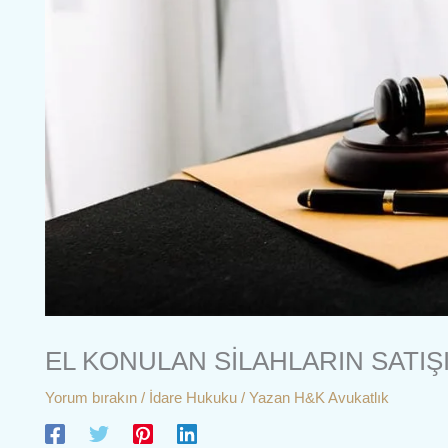
EL KONULAN SİLAHLARIN SATIŞI
Yorum bırakın
/
İdare Hukuku
/ Yazan
H&K Avukatlık