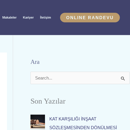
ONLINE RANDEVU
Makaleler
Kariyer
İletişim
Ara
S
e
a
Son Yazılar
r
c
KAT KARŞILIĞI İNŞAAT
h
SÖZLEŞMESİNDEN DÖNÜLMESİ