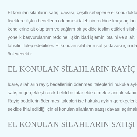
El konulan silahların satışı davası, çeşitli sebeplerle el konulduk
fişeklere ilişkin bedellerin ödenmesi talebinin reddine karşı açıla
kendilerine ait olup tam ve sağlam bir şekilde teslim ettikleri silah
yönelik başvurularının reddine ilişkin idari işlemin iptalini ve silah
tahsilini talep edebilirler. El konulan silahların satışı davası iç
önleyecektir.
EL KONULAN SİLAHLARIN RAYİÇ
İdare, silahların rayiç bedellerinin ödenmesi taleplerini hukuka ay
satışını gerçekleştirerek belirli bir tutar elde etmekte ancak silah
Rayiç bedellerin ödenmesi talepleri ise hukuka aykırı gerekçelerl
şekilde ihlal edildiği için el konulan silahların satışı davası açılmalı
EL KONULAN SİLAHLARIN SATIŞI