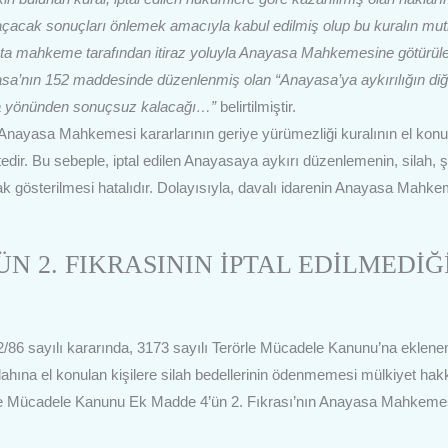
çacak sonuçları önlemek amacıyla kabul edilmiş olup bu kuralın mut
kta mahkeme tarafından itiraz yoluyla Anayasa Mahkemesine götürül
a’nın 152 maddesinde düzenlenmiş olan “Anayasa’ya aykırılığın diğ
ama yönünden sonuçsuz kalacağı…”
belirtilmiştir.
, Anayasa Mahkemesi kararlarının geriye yürümezliği kuralının el konu
dir. Bu sebeple, iptal edilen Anayasaya aykırı düzenlemenin, silah, ş
ak gösterilmesi hatalıdır. Dolayısıyla, davalı idarenin Anayasa Mahke
N 2. FIKRASININ İPTAL EDİLMEDİĞ
/86 sayılı kararında, 3173 sayılı Terörle Mücadele Kanunu’na eklene
hına el konulan kişilere silah bedellerinin ödenmemesi mülkiyet hak
erörle Mücadele Kanunu Ek Madde 4’ün 2. Fıkrası’nın Anayasa Mahkem