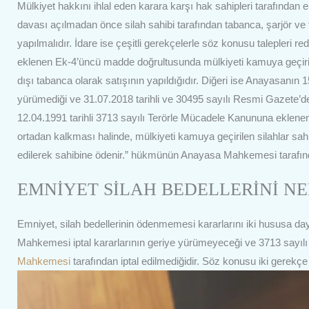
Mülkiyet hakkını ihlal eden karara karşı hak sahipleri tarafından el
davası açılmadan önce silah sahibi tarafından tabanca, şarjör ve fi
yapılmalıdır. İdare ise çeşitli gerekçelerle söz konusu talepleri r
eklenen Ek-4’üncü madde doğrultusunda mülkiyeti kamuya geçiril
dışı tabanca olarak satışının yapıldığıdır. Diğeri ise Anayasanı
yürümediği ve 31.07.2018 tarihli ve 30495 sayılı Resmi Gazete’
12.04.1991 tarihli 3713 sayılı Terörle Mücadele Kanununa eklenen E
ortadan kalkması halinde, mülkiyeti kamuya geçirilen silahlar sah
edilerek sahibine ödenir.” hükmünün Anayasa Mahkemesi tarafında
EMNİYET SİLAH BEDELLERİNİ N
Emniyet, silah bedellerinin ödenmemesi kararlarını iki hususa da
Mahkemesi iptal kararlarının geriye yürümeyeceği ve 3713 sayıl
Mahkemesi
tarafından iptal edilmediğidir. Söz konusu iki gerekçe