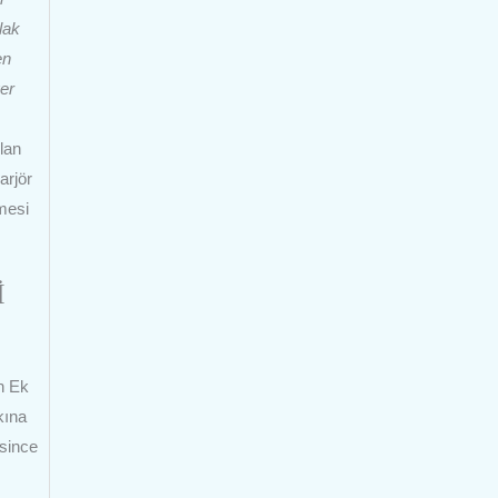
lak
en
er
lan
arjör
mesi
İ
n Ek
kına
esince