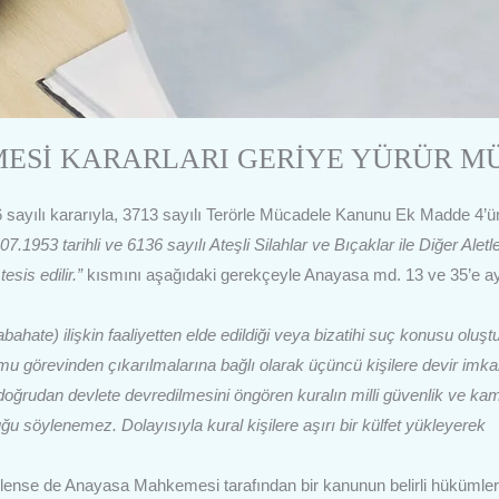
ESİ KARARLARI GERİYE YÜRÜR M
sayılı kararıyla, 3713 sayılı Terörle Mücadele Kanunu Ek Madde 4’
.1953 tarihli ve 6136 sayılı Ateşli Silahlar ve Bıçaklar ile Diğer Aletl
sis edilir.”
kısmını aşağıdaki gerekçeyle Anayasa md. 13 ve 35’e ay
ahate) ilişkin faaliyetten elde edildiği veya bizatihi suç konusu oluş
kamu görevinden çıkarılmalarına bağlı olarak üçüncü kişilere devir imka
doğrudan devlete devredilmesini öngören kuralın milli güvenlik ve ka
söylenemez. Dolayısıyla kural kişilere aşırı bir külfet yükleyerek
lense de Anayasa Mahkemesi tarafından bir kanunun belirli hükümler