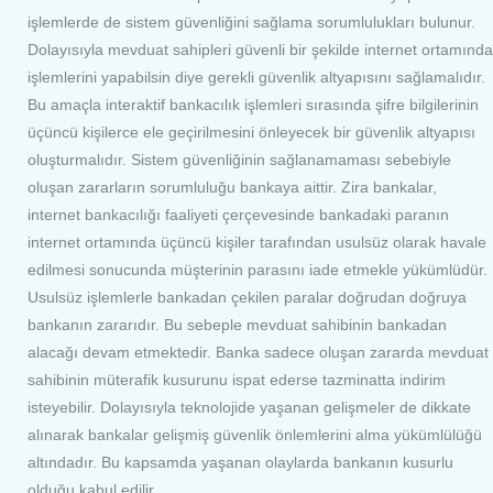
işlemlerde de sistem güvenliğini sağlama sorumlulukları bulunur.
Dolayısıyla mevduat sahipleri güvenli bir şekilde internet ortamında
işlemlerini yapabilsin diye gerekli güvenlik altyapısını sağlamalıdır.
Bu amaçla interaktif bankacılık işlemleri sırasında şifre bilgilerinin
üçüncü kişilerce ele geçirilmesini önleyecek bir güvenlik altyapısı
oluşturmalıdır. Sistem güvenliğinin sağlanamaması sebebiyle
oluşan zararların sorumluluğu bankaya aittir. Zira bankalar,
internet bankacılığı faaliyeti çerçevesinde bankadaki paranın
internet ortamında üçüncü kişiler tarafından usulsüz olarak havale
edilmesi sonucunda müşterinin parasını iade etmekle yükümlüdür.
Usulsüz işlemlerle bankadan çekilen paralar doğrudan doğruya
bankanın zararıdır. Bu sebeple mevduat sahibinin bankadan
alacağı devam etmektedir. Banka sadece oluşan zararda mevduat
sahibinin müterafik kusurunu ispat ederse tazminatta indirim
isteyebilir. Dolayısıyla teknolojide yaşanan gelişmeler de dikkate
alınarak bankalar gelişmiş güvenlik önlemlerini alma yükümlülüğü
altındadır. Bu kapsamda yaşanan olaylarda bankanın kusurlu
olduğu kabul edilir.