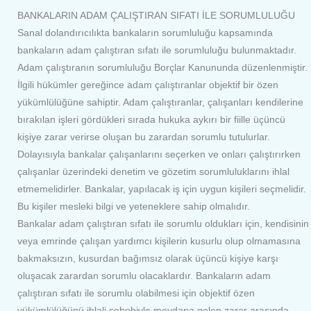
BANKALARIN ADAM ÇALIŞTIRAN SIFATI İLE SORUMLULUĞU
Sanal dolandırıcılıkta bankaların sorumluluğu kapsamında
bankaların adam çalıştıran sıfatı ile sorumluluğu bulunmaktadır.
Adam çalıştıranın sorumluluğu Borçlar Kanununda düzenlenmiştir.
İlgili hükümler gereğince adam çalıştıranlar objektif bir özen
yükümlülüğüne sahiptir. Adam çalıştıranlar, çalışanları kendilerine
bırakılan işleri gördükleri sırada hukuka aykırı bir fiille üçüncü
kişiye zarar verirse oluşan bu zarardan sorumlu tutulurlar.
Dolayısıyla bankalar çalışanlarını seçerken ve onları çalıştırırken
çalışanlar üzerindeki denetim ve gözetim sorumluluklarını ihlal
etmemelidirler. Bankalar, yapılacak iş için uygun kişileri seçmelidir.
Bu kişiler mesleki bilgi ve yeteneklere sahip olmalıdır.
Bankalar adam çalıştıran sıfatı ile sorumlu oldukları için, kendisinin
veya emrinde çalışan yardımcı kişilerin kusurlu olup olmamasına
bakmaksızın, kusurdan bağımsız olarak üçüncü kişiye karşı
oluşacak zarardan sorumlu olacaklardır. Bankaların adam
çalıştıran sıfatı ile sorumlu olabilmesi için objektif özen
yükümlülüğünü ihlali sebebiyle meydana gelen zarar arasında