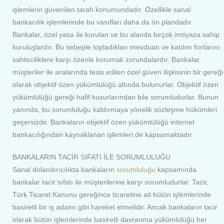
işlemlerin güvenilen tarafı konumundadır. Özellikle sanal
bankacılık işlemlerinde bu vasıfları daha da ön plandadır.
Bankalar, özel yasa ile kurulan ve bu alanda birçok imtiyaza sahip
kuruluşlardır. Bu sebeple topladıkları mevduatı ve katılım fonlarını
sahteciliklere karşı özenle korumak zorundalardır. Bankalar,
müşteriler ile aralarında tesis edilen özel güven ilişkisinin bir gereği
olarak objektif özen yükümlülüğü altında bulunurlar. Objektif özen
yükümlülüğü gereği hafif kusurlarından bile sorumludurlar. Bunun
yanında, bu sorumluluğu kaldırmaya yönelik sözleşme hükümleri
geçersizdir. Bankaların objektif özen yükümlülüğü internet
bankacılığından kaynaklanan işlemleri de kapsamaktadır.
BANKALARIN TACİR SIFATI İLE SORUMLULUĞU
Sanal dolandırıcılıkta bankaların
sorumluluğu
kapsamında
bankalar tacir sıfatı ile müşterilerine karşı sorumludurlar. Tacir,
Türk Ticaret Kanunu gereğince ticaretine ait bütün işlemlerinde
basiretli bir iş adamı gibi hareket etmelidir. Ancak bankaların tacir
olarak bütün işlemlerinde basiretli davranma yükümlülüğü her