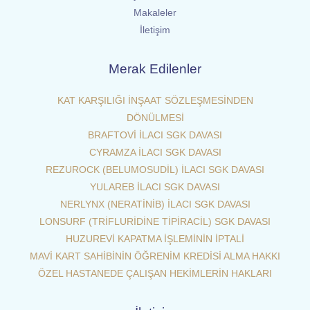
Makaleler
İletişim
Merak Edilenler
KAT KARŞILIĞI İNŞAAT SÖZLEŞMESİNDEN
DÖNÜLMESİ
BRAFTOVİ İLACI SGK DAVASI
CYRAMZA İLACI SGK DAVASI
REZUROCK (BELUMOSUDİL) İLACI SGK DAVASI
YULAREB İLACI SGK DAVASI
NERLYNX (NERATİNİB) İLACI SGK DAVASI
LONSURF (TRİFLURİDİNE TİPİRACİL) SGK DAVASI
HUZUREVİ KAPATMA İŞLEMİNİN İPTALİ
MAVİ KART SAHİBİNİN ÖĞRENİM KREDİSİ ALMA HAKKI
ÖZEL HASTANEDE ÇALIŞAN HEKİMLERİN HAKLARI