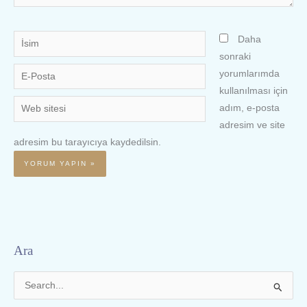
İsim
Daha
sonraki
E-
yorumlarımda
Posta
kullanılması için
Web
adım, e-posta
sitesi
adresim ve site
adresim bu tarayıcıya kaydedilsin.
Ara
S