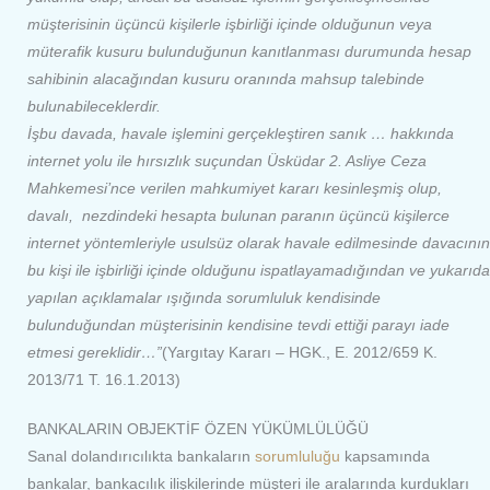
müşterisinin üçüncü kişilerle işbirliği içinde olduğunun veya
müterafik kusuru bulunduğunun kanıtlanması durumunda hesap
sahibinin alacağından kusuru oranında mahsup talebinde
bulunabileceklerdir.
İşbu davada, havale işlemini gerçekleştiren sanık … hakkında
internet yolu ile hırsızlık suçundan Üsküdar 2. Asliye Ceza
Mahkemesi’nce verilen mahkumiyet kararı kesinleşmiş olup,
davalı, nezdindeki hesapta bulunan paranın üçüncü kişilerce
internet yöntemleriyle usulsüz olarak havale edilmesinde davacının
bu kişi ile işbirliği içinde olduğunu ispatlayamadığından ve yukarıda
yapılan açıklamalar ışığında sorumluluk kendisinde
bulunduğundan müşterisinin kendisine tevdi ettiği parayı iade
etmesi gereklidir…”
(Yargıtay Kararı – HGK., E. 2012/659 K.
2013/71 T. 16.1.2013)
BANKALARIN OBJEKTİF ÖZEN YÜKÜMLÜLÜĞÜ
Sanal dolandırıcılıkta bankaların
sorumluluğu
kapsamında
bankalar, bankacılık ilişkilerinde müşteri ile aralarında kurdukları