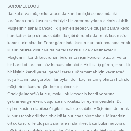
SORUMLULUĞU
Bankalar ve müşteriler arasında kurulan ilişki sonucunda iki
tarafında ortak kusuru sebebiyle bir zarar meydana gelmiş olabilir.
Müşterinin sanal bankacılık işlemleri sebebiyle oluşan zarara kendi
hareketi sebep olmuş olabilir. Bu gibi durumlarda ortak kusur söz
konusu olmaktadır. Zarar göreninde kusurunun bulunmasına ortak
kusur, birlikte kusur ya da müterafik kusur da denilmektedir.
Müşterinin kendi kusurunun bulunması için kendisine zarar veren
bir hareket tarzının söz konusu olmalıdır. Akıllıca iş gören, mantıklı
bir kişinin kendi yararı gereği zarara uğramamak için kaçınacağı
veya kaçınması gereken bir eylemden kaçınmamış olması halinde
müşterinin kusuru gündeme gelecektir.
Ortak (Müterafik) kusur, makul bir kimsenin kendi yararına
çekinmesi gereken, düşüncesi dikkatsiz bir eylem çeşididir. Bu
eylem kasten olabileceği gibi ihmali de olabilir. Müşterinin de ortak
kusuru tespit edilirken objektif kusur esas alınmalıdır. Müşterinin
ortak kusuru ile oluşan zarar arasında illiyet bağı bulunmuyorsa
müşteri sorumluluktan kurtulur. Oluşan zarar sebebiyle sorumlu