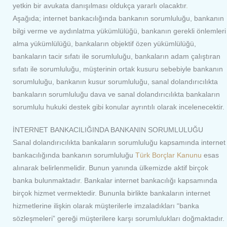
yetkin bir avukata danışılması oldukça yararlı olacaktır
.
Aşağıda; internet bankacılığında bankanın sorumluluğu, bankanın
bilgi verme ve aydınlatma yükümlülüğü, bankanın gerekli önlemleri
alma yükümlülüğü, bankaların objektif özen yükümlülüğü,
bankaların tacir sıfatı ile sorumluluğu, bankaların adam çalıştıran
sıfatı ile sorumluluğu, müşterinin ortak kusuru sebebiyle bankanın
sorumluluğu, bankanın kusur sorumluluğu, sanal dolandırıcılıkta
bankaların sorumluluğu dava ve sanal dolandırıcılıkta bankaların
sorumlulu hukuki destek gibi konular ayrıntılı olarak incelenecektir.
İNTERNET BANKACILIĞINDA BANKANIN SORUMLULUĞU
Sanal dolandırıcılıkta bankaların sorumluluğu kapsamında internet
bankacılığında bankanın sorumluluğu
Türk Borçlar Kanunu
esas
alınarak belirlenmelidir. Bunun yanında ülkemizde aktif birçok
banka bulunmaktadır. Bankalar internet bankacılığı kapsamında
birçok hizmet vermektedir. Bununla birlikte bankaların internet
hizmetlerine ilişkin olarak müşterilerle imzaladıkları “banka
sözleşmeleri” gereği müşterilere karşı sorumlulukları doğmaktadır.