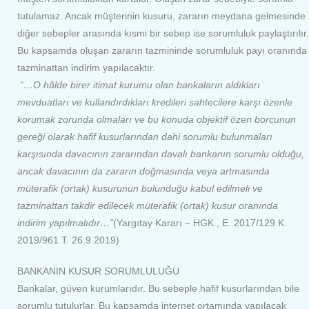
tutulamaz. Ancak müşterinin kusuru, zararın meydana gelmesinde
diğer sebepler arasında kısmi bir sebep ise sorumluluk paylaştırılır.
Bu kapsamda oluşan zararın tazmininde sorumluluk payı oranında
tazminattan indirim yapılacaktır.
“…O hâlde birer itimat kurumu olan bankaların aldıkları
mevduatları ve kullandırdıkları kredileri sahtecilere karşı özenle
korumak zorunda olmaları ve bu konuda objektif özen borcunun
gereği olarak hafif kusurlarından dahi sorumlu bulunmaları
karşısında davacının zararından davalı bankanın sorumlu olduğu,
ancak davacının da zararın doğmasında veya artmasında
müterafik (ortak) kusurunun bulunduğu kabul edilmeli ve
tazminattan takdir edilecek müterafik (ortak) kusur oranında
indirim yapılmalıdır…”
(Yargıtay Kararı – HGK., E. 2017/129 K.
2019/961 T. 26.9.2019)
BANKANIN KUSUR SORUMLULUĞU
Bankalar, güven kurumlarıdır. Bu sebeple hafif kusurlarından bile
sorumlu tutulurlar. Bu kapsamda internet ortamında yapılacak