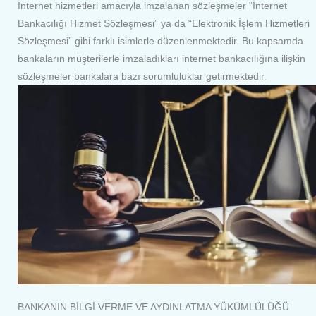
İnternet hizmetleri amacıyla imzalanan sözleşmeler “İnternet
Bankacılığı Hizmet Sözleşmesi” ya da “Elektronik İşlem Hizmetleri
Sözleşmesi” gibi farklı isimlerle düzenlenmektedir. Bu kapsamda
bankaların müşterilerle imzaladıkları internet bankacılığına ilişkin
sözleşmeler bankalara bazı sorumluluklar getirmektedir
.
BANKANIN BİLGİ VERME VE AYDINLATMA YÜKÜMLÜLÜĞÜ