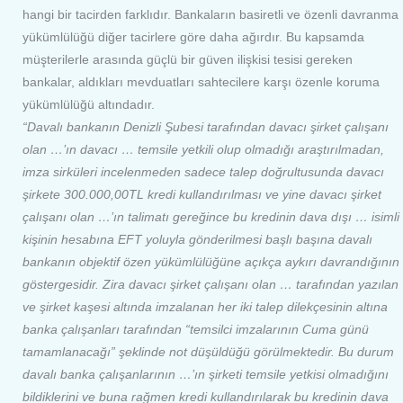
hangi bir tacirden farklıdır. Bankaların basiretli ve özenli davranma
yükümlülüğü diğer tacirlere göre daha ağırdır. Bu kapsamda
müşterilerle arasında güçlü bir güven ilişkisi tesisi gereken
bankalar, aldıkları mevduatları sahtecilere karşı özenle koruma
yükümlülüğü altındadır.
“Davalı bankanın Denizli Şubesi tarafından davacı şirket çalışanı
olan …’ın davacı … temsile yetkili olup olmadığı araştırılmadan,
imza sirküleri incelenmeden sadece talep doğrultusunda davacı
şirkete 300.000,00TL kredi kullandırılması ve yine davacı şirket
çalışanı olan …’ın talimatı gereğince bu kredinin dava dışı … isimli
kişinin hesabına EFT yoluyla gönderilmesi başlı başına davalı
bankanın objektif özen yükümlülüğüne açıkça aykırı davrandığının
göstergesidir. Zira davacı şirket çalışanı olan … tarafından yazılan
ve şirket kaşesi altında imzalanan her iki talep dilekçesinin altına
banka çalışanları tarafından “temsilci imzalarının Cuma günü
tamamlanacağı” şeklinde not düşüldüğü görülmektedir. Bu durum
davalı banka çalışanlarının …’ın şirketi temsile yetkisi olmadığını
bildiklerini ve buna rağmen kredi kullandırılarak bu kredinin dava