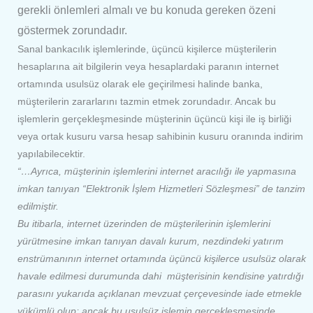
gerekli önlemleri almalı ve bu konuda gereken özeni
göstermek zorundadır.
Sanal bankacılık işlemlerinde, üçüncü kişilerce müşterilerin
hesaplarına ait bilgilerin veya hesaplardaki paranın internet
ortamında usulsüz olarak ele geçirilmesi halinde banka,
müşterilerin zararlarını tazmin etmek zorundadır. Ancak bu
işlemlerin gerçekleşmesinde müşterinin üçüncü kişi ile iş birliği
veya ortak kusuru varsa hesap sahibinin kusuru oranında indirim
yapılabilecektir.
“…Ayrıca, müşterinin işlemlerini internet aracılığı ile yapmasına
imkan tanıyan “Elektronik İşlem Hizmetleri Sözleşmesi” de tanzim
edilmiştir.
Bu itibarla, internet üzerinden de müşterilerinin işlemlerini
yürütmesine imkan tanıyan davalı kurum, nezdindeki yatırım
enstrümanının internet ortamında üçüncü kişilerce usulsüz olarak
havale edilmesi durumunda dahi müşterisinin kendisine yatırdığı
parasını yukarıda açıklanan mevzuat çerçevesinde iade etmekle
yükümlü olup; ancak bu usulsüz işlemin gerçekleşmesinde