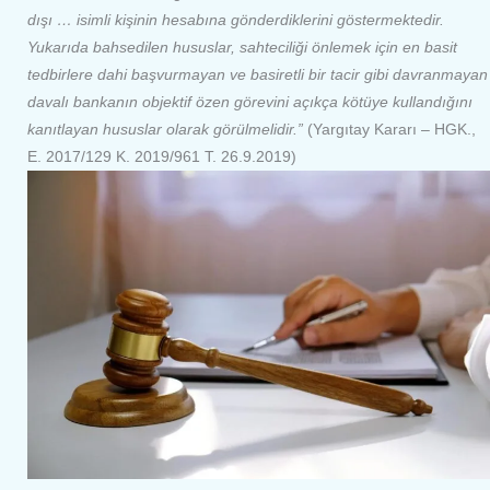
dışı … isimli kişinin hesabına gönderdiklerini göstermektedir.
Yukarıda bahsedilen hususlar, sahteciliği önlemek için en basit
tedbirlere dahi başvurmayan ve basiretli bir tacir gibi davranmayan
davalı bankanın objektif özen görevini açıkça kötüye kullandığını
kanıtlayan hususlar olarak görülmelidir.”
(Yargıtay Kararı – HGK.,
E. 2017/129 K. 2019/961 T. 26.9.2019)