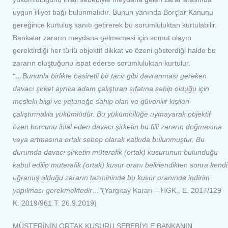
uygun illiyet bağı bulunmalıdır. Bunun yanında Borçlar Kanunu
gereğince kurtuluş kanıtı getirerek bu sorumluluktan kurtulabilir.
Bankalar zararın meydana gelmemesi için somut olayın
gerektirdiği her türlü objektif dikkat ve özeni gösterdiği halde bu
zararın oluştuğunu ispat ederse sorumluluktan kurtulur.
“…Bununla birlikte basiretli bir tacir gibi davranması gereken
davacı şirket ayrıca adam çalıştıran sıfatına sahip olduğu için
mesleki bilgi ve yeteneğe sahip olan ve güvenilir kişileri
çalıştırmakla yükümlüdür. Bu yükümlülüğe uymayarak objektif
özen borcunu ihlal eden davacı şirketin bu fiili zararın doğmasına
veya artmasına ortak sebep olarak katkıda bulunmuştur. Bu
durumda davacı şirketin müterafik (ortak) kusurunun bulunduğu
kabul edilip müterafik (ortak) kusur oranı belirlendikten sonra kendi
uğramış olduğu zararın tazmininde bu kusur oranında indirim
yapılması gerekmektedir…”
(Yargıtay Kararı – HGK., E. 2017/129
K. 2019/961 T. 26.9.2019)
MÜŞTERİNİN ORTAK KUSURU SEBEBİYLE BANKANIN