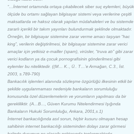
“…
İnternet
ortamında ortaya çıkabilecek siber suç eylemleri, büyük
ölçüde bu ortamı sağlayan bilgisayar sistemi veya verilerine çeşitli
maksatlarda ve haksız
olarak
yapılan müdahaleleri ve bu sistemde
zararlı içerikli bir takım yayınları bulundurmak şeklinde olmaktadır.
Örneğin, bir bilgisayar sistemine zarar verme amacı taşıyan “hac
king”, verilerin değiştirilmesi, bir bilgisayar sistemine zarar verici
amaçlar için yetkisiz e-mailler (spam), virüsler, “truva atı” gibi zarar
verici kodların ya da çocuk pornografisinin gönderilmesi gibi
eylemler bu niteliktedir. ((M… K.., Ü.. T…’e Armağan, C.3., İst.
2003, s.789-790)
Banka
cılık işlemleri alanında sözleşme özgürlüğü ilkesinin etkili bir
şekilde uygulanmaması nedeniyle
banka
ların sorumluluğu
konusunda özel düzenlemelerin ve yorumların yapılması da bir
gerekliliktir. (A…B…, Güven Kurumu Nitelendirmesi Işığında
Banka
ların Hukuki Sorumluluğu, Ankara, 2001,s.1)
İnternet
banka
cılığında asıl sorun, hiçbir kusuru olmayan hesap
sahibinin
internet
banka
cılığı sisteminden dolayı zarar görmesi
halinde durumun ne olacağı noktasında toplanmaktadır…