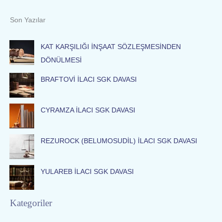
e
a
Son Yazılar
r
c
KAT KARŞILIĞI İNŞAAT SÖZLEŞMESİNDEN
h
DÖNÜLMESİ
f
BRAFTOVİ İLACI SGK DAVASI
o
r
:
CYRAMZA İLACI SGK DAVASI
REZUROCK (BELUMOSUDİL) İLACI SGK DAVASI
YULAREB İLACI SGK DAVASI
Kategoriler