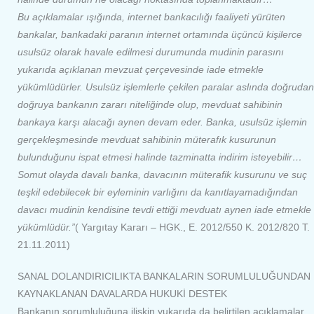
Bu açıklamalar ışığında,
internet
banka
cılığı faaliyeti yürüten
banka
lar,
banka
daki
paranın
internet
ortamında
üçüncü
kişilerce
usulsüz
olarak
havale
edilmesi
durumunda mudinin parasını
yukarıda açıklanan mevzuat çerçevesinde iade etmekle
yükümlüdürler.
Usulsüz
işlemlerle çekilen paralar aslında doğrudan
doğruya
banka
nın zararı niteliğinde olup, mevduat sahibinin
banka
ya karşı alacağı aynen devam eder.
Banka
,
usulsüz
işlemin
gerçekleşmesinde mevduat sahibinin müterafık kusurunun
bulunduğunu ispat etmesi halinde tazminatta indirim isteyebilir…
Somut olayda davalı
banka
, davacının müterafik kusurunu ve suç
teşkil edebilecek bir eyleminin varlığını da kanıtlayamadığından
davacı mudinin kendisine tevdi ettiği mevduatı aynen iade etmekle
yükümlüdür.”
( Yargıtay Kararı – HGK., E. 2012/550 K. 2012/820 T.
21.11.2011)
SANAL DOLANDIRICILIKTA BANKALARIN SORUMLULUĞUNDAN
KAYNAKLANAN DAVALARDA HUKUKİ DESTEK
Bankanın sorumluluğuna ilişkin yukarıda da belirtilen açıklamalar