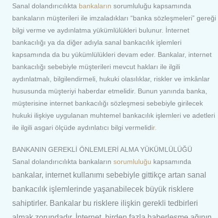
Sanal dolandırıcılıkta
bankaların
sorumluluğu kapsamında
bankaların müşterileri ile imzaladıkları “banka sözleşmeleri” gereği
bilgi verme ve aydınlatma yükümlülükleri bulunur. İnternet
bankacılığı ya da diğer adıyla sanal bankacılık işlemleri
kapsamında da bu yükümlülükleri devam eder. Bankalar, internet
bankacılığı sebebiyle müşterileri mevcut hakları ile ilgili
aydınlatmalı, bilgilendirmeli, hukuki olasılıklar, riskler ve imkânlar
hususunda müşteriyi haberdar etmelidir. Bunun yanında banka,
müşterisine internet bankacılığı sözleşmesi sebebiyle girilecek
hukuki ilişkiye uygulanan muhtemel bankacılık işlemleri ve adetleri
ile ilgili asgari ölçüde aydınlatıcı bilgi vermelidi
r.
BANKANIN GEREKLİ ÖNLEMLERİ ALMA YÜKÜMLÜLÜĞÜ
Sanal dolandırıcılıkta bankaların
sorumluluğu
kapsamında
ankalar, internet kullanımı sebebiyle gittikçe artan sanal
b
bankacılık işlemlerinde yaşanabilecek büyük risklere
sahiptirler. Bankalar bu risklere ilişkin gerekli tedbirleri
almak zorundadır. İnternet, birden fazla haberleşme ağının