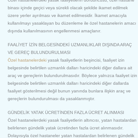
Özel hastanelerdeki yasak faaliyetlerin dördüncüsü, özel hastane
binası içinde geçici veya sürekli olacak şekilde ikamet edilmek
üzere yerler ayrılması ve ikamet edilmesidir. İkamet amacıyla
kullanılmayı yasaklayan bu düzenleme ile özel hastanelerin amacı
dışında kullanılmasının engellenmesi amaçlanır.
FAALİYET İZİN BELGESİNDEKİ UZMANLIKLAR DIŞINDA ARAÇ
VE GEREÇ BULUNDURULMASI
Özel hastanelerdeki
yasak faaliyetlerin beşincisi, faaliyet izin
belgesinde belirtilen uzmanlık dalları haricindeki diğer dallara ait
araç ve gereçlerin bulundurulmasıdır. Böylece yalnızca faaliyet izin
belgesinde belirtilen uzmanlık dalları haricindeki diğer dallarda
faaliyet gösterilmesi değil bunun yanında bunlara ilişkin araç ve
gereçlerin bulundurulması da yasaklanmıştır.
GÜNDELİK YATAK ÜCRETİNDEN FAZLA ÜCRET ALINMASI
Özel hastanelerdeki yasak faaliyetlerin altıncısı, yatan hastalardan
belirlenen gündelik yatak ücretinden fazla ücret alınmasıdır.
Dolayısıyla özel hastaneler yatan hastalardan belirlenen gündelik