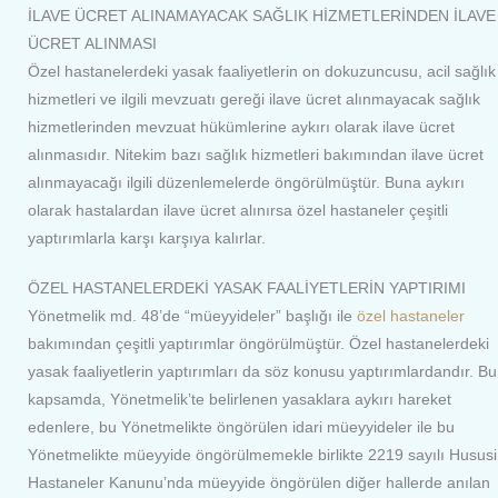
İLAVE ÜCRET ALINAMAYACAK SAĞLIK HİZMETLERİNDEN İLAVE
ÜCRET ALINMASI
Özel hastanelerdeki yasak faaliyetlerin on dokuzuncusu, acil sağlık
hizmetleri ve ilgili mevzuatı gereği ilave ücret alınmayacak sağlık
hizmetlerinden mevzuat hükümlerine aykırı olarak ilave ücret
alınmasıdır. Nitekim bazı sağlık hizmetleri bakımından ilave ücret
alınmayacağı ilgili düzenlemelerde öngörülmüştür. Buna aykırı
olarak hastalardan ilave ücret alınırsa özel hastaneler çeşitli
yaptırımlarla karşı karşıya kalırlar.
ÖZEL HASTANELERDEKİ YASAK FAALİYETLERİN YAPTIRIMI
Yönetmelik md. 48’de “müeyyideler” başlığı ile
özel hastaneler
bakımından çeşitli yaptırımlar öngörülmüştür. Özel hastanelerdeki
yasak faaliyetlerin yaptırımları da söz konusu yaptırımlardandır. Bu
kapsamda, Yönetmelik’te belirlenen yasaklara aykırı hareket
edenlere, bu Yönetmelikte öngörülen idari müeyyideler ile bu
Yönetmelikte müeyyide öngörülmemekle birlikte 2219 sayılı Hususi
Hastaneler Kanunu’nda müeyyide öngörülen diğer hallerde anılan