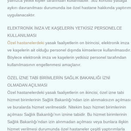
yalnızca yetkili kişiler tarafından kullanılabilir. Söz konusu yasağa
aykırı davranılması durumunda ise özel hastane hakkında yaptırım
uygulanacaktır.
ELEKTRONİK İMZA VE KAŞELERİN YETKİSİZ PERSONELCE
KULLANILMASI
Özel hastanelerdeki
yasak faaliyetlerin on birincisi, elektronik imza
ve kaşelerin ait olduğu personel dışında kimselerce kullanılmasıdır.
Böylece elektronik imza ve kaşelerin yetkisiz personel tarafından
kullanılmasının engellenmesi amaçlanır.
ÖZEL İZNE TABİ BİRİMLERİN SAĞLIK BAKANLIĞI İZNİ
OLMADAN AÇILMASI
Özel hastanelerdeki yasak faaliyetlerin on ikincisi, özel izne tabi
hizmet birimlerinin Sağlık Bakanlığı’ndan izin alınmaksızın açılması
ve buralarda hizmet verilmesidir. Nitekim bazı hizmet birimlerinin
açılması Sağlık Bakanlığı’nın iznine tabidir. Bu hizmet birimlerinin
Sağlık Bakanlığı’ndan izin alınmadan açılması veya bunlara ilişkin
hizmet verilmesi durumunda özel hastaneler çeşitli yaptırımlarla