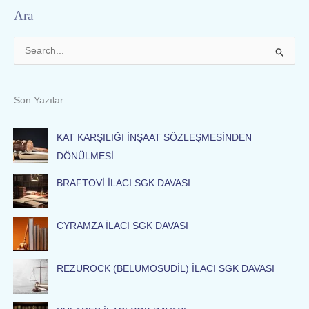
Ara
S
e
a
Son Yazılar
r
c
KAT KARŞILIĞI İNŞAAT SÖZLEŞMESİNDEN
h
DÖNÜLMESİ
f
BRAFTOVİ İLACI SGK DAVASI
o
r
:
CYRAMZA İLACI SGK DAVASI
REZUROCK (BELUMOSUDİL) İLACI SGK DAVASI