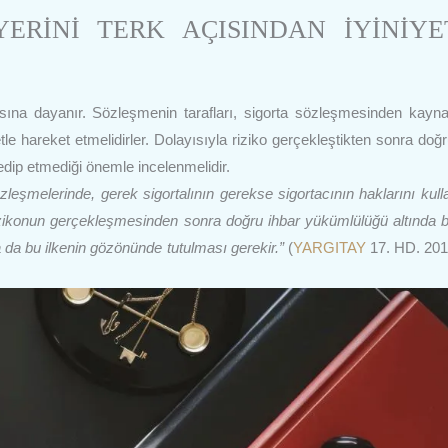
ERİNİ TERK AÇISINDAN İYİNİYE
sasına dayanır. Sözleşmenin tarafları, sigorta sözleşmesinden kayn
etle hareket etmelidirler. Dolayısıyla riziko gerçekleştikten sonra doğr
 edip etmediği önemle incelenmelidir.
leşmelerinde, gerek sigortalının gerekse sigortacının haklarını kull
; rizikonun gerçekleşmesinden sonra doğru ihbar yükümlülüğü altında 
da bu ilkenin gözönünde tutulması gerekir.”
(
YARGITAY
17. HD. 201