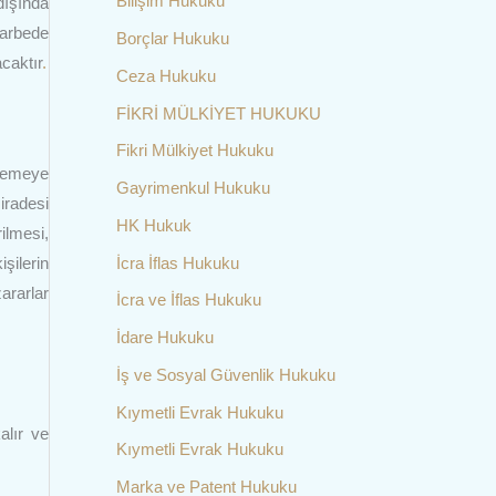
Bilişim Hukuku
dışında
 arbede
Borçlar Hukuku
caktır
.
Ceza Hukuku
FİKRİ MÜLKİYET HUKUKU
Fikri Mülkiyet Hukuku
nlemeye
Gayrimenkul Hukuku
iradesi
HK Hukuk
ilmesi,
İcra İflas Hukuku
şilerin
ararlar
İcra ve İflas Hukuku
İdare Hukuku
İş ve Sosyal Güvenlik Hukuku
Kıymetli Evrak Hukuku
alır ve
Kıymetli Evrak Hukuku
Marka ve Patent Hukuku