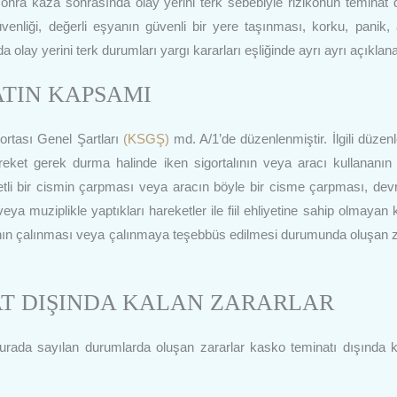
onra kaza sonrasında olay yerini terk sebebiyle rizikonun teminat 
venliği, değerli eşyanın güvenli bir yere taşınması, korku, panik,
lay yerini terk durumları yargı kararları eşliğinde ayrı ayrı açıklana
ATIN KAPSAMI
ortası Genel Şartları
(KSGŞ)
md. A/1’de düzenlenmiştir. İlgili düze
eket gerek durma halinde iken sigortalının veya aracı kullananın 
ketli bir cismin çarpması veya aracın böyle bir cisme çarpması, devr
a muziplikle yaptıkları hareketler ile fiil ehliyetine sahip olmayan ki
rının çalınması veya çalınmaya teşebbüs edilmesi durumunda oluşan z
AT DIŞINDA KALAN ZARARLAR
Burada sayılan durumlarda oluşan zararlar kasko teminatı dışında k