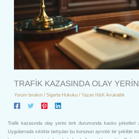
TRAFİK KAZASINDA OLAY YERİN
Yorum bırakın
/
Sigorta Hukuku
/ Yazan
H&K Avukatlık
Trafik kazasında olay yerini terk durumunda kasko şirketleri
Uygulamada sıklıkla tartışılan bu konunun ayrıntılı bir şekilde 