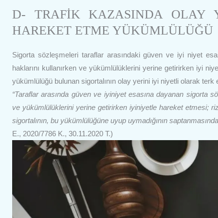
D- TRAFİK KAZASINDA OLAY Y
HAREKET ETME YÜKÜMLÜLÜĞÜ
Sigorta sözleşmeleri taraflar arasındaki güven ve iyi niyet e
haklarını kullanırken ve yükümlülüklerini yerine getirirken iyi niy
yükümlülüğü bulunan sigortalının olay yerini iyi niyetli olarak terk
“Taraflar arasında güven ve iyiniyet esasına dayanan sigorta söz
ve yükümlülüklerini yerine getirirken iyiniyetle hareket etmesi
sigortalının, bu yükümlülüğüne uyup uymadığının saptanmasında 
E., 2020/7786 K., 30.11.2020 T.)