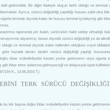
delil getirmelidir. Bir diğer ifadeyle oluşun farklı olduğu ve teminat 
ıtlanmalıdır. Ayrıca, sürücü değişikliği yapıldığı hususu sabit olsa bil
sigorta teminatı dışında kalan bir hususu teminat içindeymiş gibi ihb
irmez.
ı araştırma raporunda yer bulan, sürücünün haklı sebep olmadığı hal
ği varsayımına dayanmış; bunun dışında sürücü değişikliği ya da alkoll
lı olduğu ve teminat dışında kalan hallerden olduğunu soyut iddialarla
 göre kazada davacı tarafın sürücü değişikliği yaptığı hususunu
doğru ihbar mükellefiyetini kasten yerine getirmeme veya sigorta t
ş gibi ihbar etme anlamına gelmeyeceği ve dolayısıyla ispat külfetinin
/7154 K., 13.06.2016 T.)
ERİNİ TERK SÜRÜCÜ DEĞİŞİKLİĞİ
ile bu tek başına doğru ihbar mükellefiyetini kasten yerine getirmeme