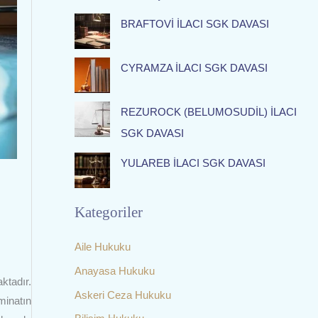
f
BRAFTOVİ İLACI SGK DAVASI
o
r
:
CYRAMZA İLACI SGK DAVASI
REZUROCK (BELUMOSUDİL) İLACI
SGK DAVASI
YULAREB İLACI SGK DAVASI
Kategoriler
Aile Hukuku
Anayasa Hukuku
ktadır.
Askeri Ceza Hukuku
minatın