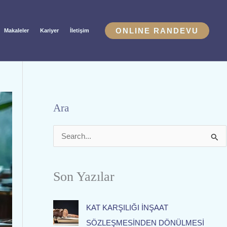
ONLINE RANDEVU
Makaleler
Kariyer
İletişim
Ara
S
e
a
Son Yazılar
r
c
KAT KARŞILIĞI İNŞAAT
h
SÖZLEŞMESİNDEN DÖNÜLMESİ