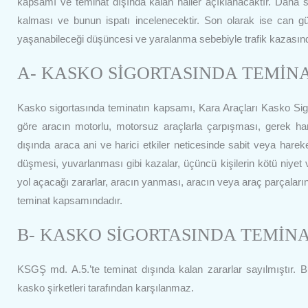
kapsamı ve teminat dışında kalan haller açıklanacaktır. Daha s
kalması ve bunun ispatı incelenecektir. Son olarak ise can gü
yaşanabileceği düşüncesi ve yaralanma sebebiyle trafik kazasında o
A- KASKO SİGORTASINDA TEMİN
Kasko sigortasında teminatın kapsamı, Kara Araçları Kasko Sig
göre aracın motorlu, motorsuz araçlarla çarpışması, gerek har
dışında araca ani ve harici etkiler neticesinde sabit veya hare
düşmesi, yuvarlanması gibi kazalar, üçüncü kişilerin kötü niyet vey
yol açacağı zararlar, aracın yanması, aracın veya araç parçala
teminat kapsamındadır.
B- KASKO SİGORTASINDA TEMİN
KSGŞ md. A.5.’te teminat dışında kalan zararlar sayılmıştır. 
kasko şirketleri tarafından karşılanmaz.