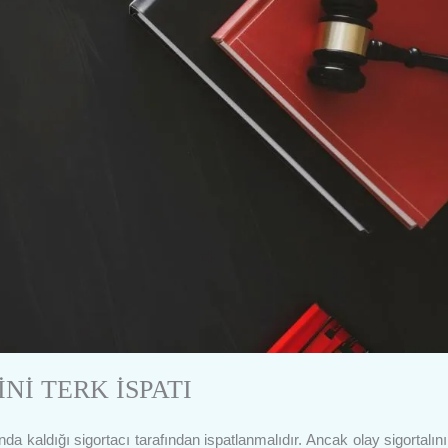
Nİ TERK İSPATI
da kaldığı sigortacı tarafından ispatlanmalıdır. Ancak olay sigortalını