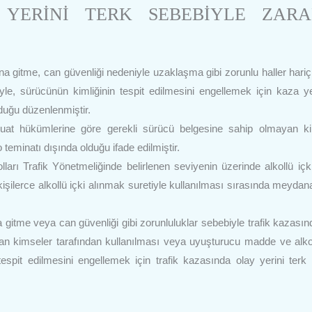
 YERİNİ TERK SEBEBİYLE ZARA
 gitme, can güvenliği nedeniyle uzaklaşma gibi zorunlu haller hari
yle, sürücünün kimliğinin tespit edilmesini engellemek için kaza y
duğu düzenlenmiştir.
vzuat hükümlerine göre gerekli sürücü belgesine sahip olmayan k
teminatı dışında olduğu ifade edilmiştir.
rı Trafik Yönetmeliğinde belirlenen seviyenin üzerinde alkollü içk
kişilerce alkollü içki alınmak suretiyle kullanılması sırasında meydan
gitme veya can güvenliği gibi zorunluluklar sebebiyle trafik kazasın
ayan kimseler tarafından kullanılması veya uyuşturucu madde ve alkol
tespit edilmesini engellemek için trafik kazasında olay yerini terk