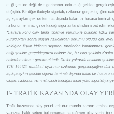
ettiği şekilde değil de sigortacının iddia ettiği şekilde gerçekl
değiştirir. Bir diğer ifadeyle sigortalı, rizikonun gerçekleştiğine d
açıkça aykırı şekilde teminat dışında kalan bir hususu teminat i
rizikonun teminat içinde kaldığı sigortalı tarafından ispat edilmelidi
“Davaya konu olay tarihi itibariyle yürürlükte bulunan 6102 sa
kurulduktan sonra oluşan rizikolardan sorumlu olduğu gibi, ayn
kaldığına ilişkin iddianın sigortacı tarafından kanıtlanması gerek
ettiği şekilde gerçekleşmesi halinde ise, bu oluş şeklinin Kask
hallerden olması gerekmektedir. İlkeler yukarıda anlatılan şekilde
TTK 1446/2. maddesi uyarınca rizikonun gerçekleştiğine dair do
açıkça aykırı şekilde sigorta teminatı dışında kalan bir hususu san
oluşan rizikonun teminat içinde kaldığını ispat yükü sigortalıya ge
F- TRAFİK KAZASINDA OLAY YER
Trafik kazasında olay yerini terk durumunda zararın teminat dışın
yalnızca haklı sebep bulunmamasına rağmen olay yerini ter