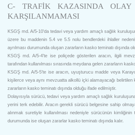
C- TRAFİK KAZASINDA OLAY
KARŞILANMAMASI
KSGŞ md. A/5-10’da tedavi veya yardım amaçlı sağlık kuruluşuna
üzere bu maddenin 5.4 ve 5.5 nolu bendlerdeki ihlaller nedeni
ayrılması durumunda oluşan zararların kasko teminatı dışında ol
KSGŞ md. A/5-4’te ise poliçede gösterilen aracın, ilgili me
tarafından kullanılması sırasında meydana gelen zararların kasko 
KSGŞ md. A/5-5’te ise aracın, uyuşturucu madde veya Karayolla
kişilerce veya aynı mevzuatta alkollü içki alamayacağı belirtilen 
zararların kasko teminatı dışında olduğu ifade edilmiştir.
Dolayısıyla sürücü, tedavi veya yardım amaçlı sağlık kuruluşuna 
yerini terk edebilir. Aracın gerekli sürücü belgesine sahip olm
alınmak suretiyle kullanılması nedeniyle sürücünün kimliğinin 
durumunda ise oluşan zararlar kasko teminatı dışında kalır.