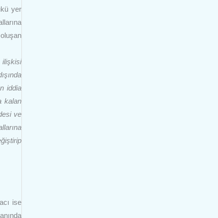
ükü yer
allarına
 oluşan
lişkisi
dışında
n iddia
a kalan
desi ve
llarına
iştirip
acı ise
anında