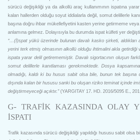
sürücü değişikliği ya da alkollü araç kullanımının ispatına yarar 
kalan hallerden olduğu soyut iddialarla değil, somut delillerle kan
başına doğru ihbar mükellefiyetini kasten yerine getirmeme veya 
anlamına gelmez. Dolayısıyla bu durumda ispat külfeti yer değişt
“…(İ)spat yükü üzerinde bulunan davalı kasko şirketi, aldıklar
yerini terk etmiş olmasının alkollü olduğu ihtimalini akla getirdi
ispata yarar delil getirememiştir. Davalı sigortacının oluşun fark
somut delillerle kanıtlaması gerekmektedir. Dosya kapsamına
olmadığı, kaldı ki bu husus sabit olsa bile, bunun tek başına 
dışında kalan bir hususu sanki bu oluşan riziko teminat içinde imi
değiştirmeyeceği açıktır.”
(YARGITAY 17. HD. 2016/5095 E., 2016
G- TRAFİK KAZASINDA OLAY Y
İSPATI
Trafik kazasında sürücü değişikliği yapıldığı hususu sabit olsa b