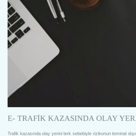
E- TRAFİK KAZASINDA OLAY YERİ
Trafik kazasında olay yerini terk sebebiyle rizikonun teminat dışın