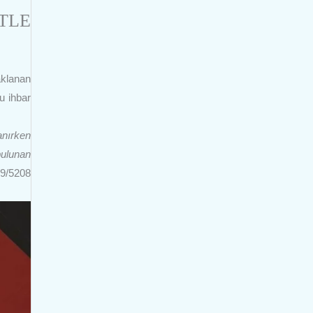
TLE
aklanan
u ihbar
anırken
bulunan
9/5208