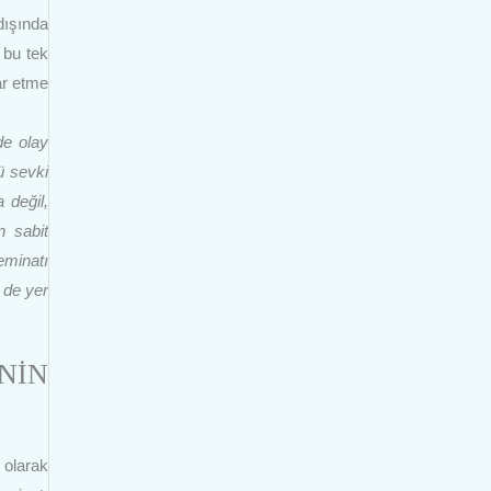
dışında
e bu tek
ar etme
de olay
ü sevki
 değil,
n sabit
eminatı
 de yer
NİN
 olarak