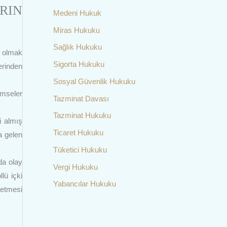
RIN
Medeni Hukuk
Miras Hukuku
Sağlık Hukuku
ç olmak
Sigorta Hukuku
erinden
Sosyal Güvenlik Hukuku
imseler
Tazminat Davası
Tazminat Hukuku
i almış
Ticaret Hukuku
a gelen
Tüketici Hukuku
da olay
Vergi Hukuku
lü içki
Yabancılar Hukuku
 etmesi