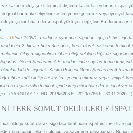
eşir ve kazanın oluş şekli teminat dışında kalan hallerden ise ispat y
air doğru ihbar mükellefiyetini kasten yerine getirmez veya iyi niyet kur
çindeymiş gibi ihbar ederse ispat yükü yer değiştirir. Bu durumda ise
r.
yılı
TTK
‘nın 1409/1. maddesi uyarınca, sigortacı geçerli bir sigorta i
ı maddenin 2. fıkrası hükmüne göre, kural olarak rizikonun teminat 
mektedir. Olayın sigortalının ihbar ettiği şekilde değil de sigortacını
o Sigortası Genel Şartlarının A.5. maddesinde sayılan teminat dışınd
 olmakla birlikte sigortalı, Kasko Poliçesi Genel Şartları’nın A.5. mad
ğru ihbar mükellefiyetini kasten yerine getirmez veya iyiniyet kura
ki bu oluşan riziko teminat içinde imiş gibi ihbar ederse ispat yer değ
çer.”
(YARGITAY 17. HD. 2019/5208 E., 2020/7786 K., 30.11.2020 T.)
İNİ TERK SOMUT DELİLLERLE İSPAT
da olduğu kural olarak sigortacı tarafından ispat edilmelidir. Sigort
k eden sürücünün alkollü olduğu varsayımına dayanamaz. Bunun y