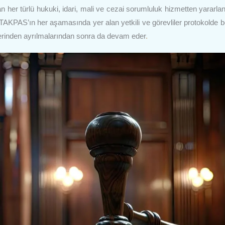
an her türlü hukuki, idari, mali ve cezai sorumluluk hizmetten yararlan
r. TAKPAS’ın her aşamasında yer alan yetkili ve görevliler protokolde be
lerinden ayrılmalarından sonra da devam eder
.