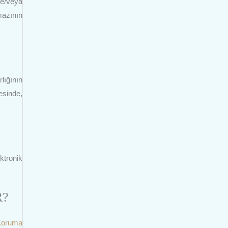
ve/veya
mazının
lığının
esinde,
ktronik
R?
 Koruma