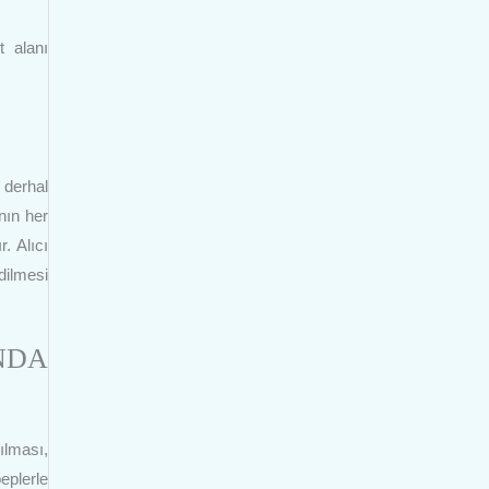
t alanı
 derhal
nın her
. Alıcı
dilmesi
NDA
ılması,
eplerle