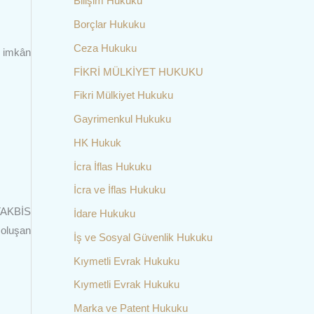
Bilişim Hukuku
Borçlar Hukuku
Ceza Hukuku
a imkân
FİKRİ MÜLKİYET HUKUKU
Fikri Mülkiyet Hukuku
Gayrimenkul Hukuku
HK Hukuk
İcra İflas Hukuku
İcra ve İflas Hukuku
 TAKBİS
İdare Hukuku
 oluşan
İş ve Sosyal Güvenlik Hukuku
Kıymetli Evrak Hukuku
Kıymetli Evrak Hukuku
Marka ve Patent Hukuku