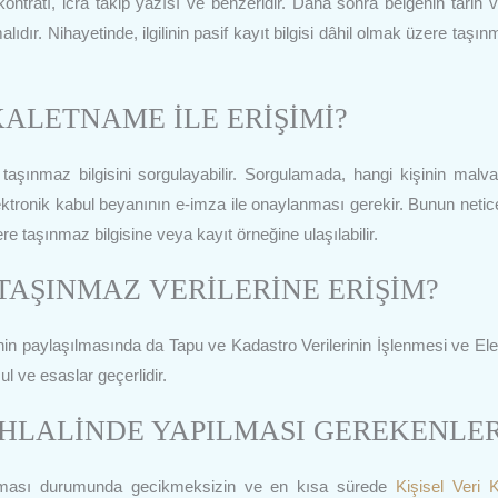
 kontratı, icra takip yazısı ve benzeridir. Daha sonra belgenin tarih 
ıdır. Nihayetinde, ilgilinin pasif kayıt bilgisi dâhil olmak üzere taşın
ALETNAME İLE ERİŞİMİ?
taşınmaz bilgisini sorgulayabilir. Sorgulamada, hangi kişinin malvar
lektronik kabul beyanının e-imza ile onaylanması gerekir. Bunun netic
ere taşınmaz bilgisine veya kayıt örneğine ulaşılabilir.
 TAŞINMAZ VERİLERİNE ERİŞİM?
rinin paylaşılmasında da Tapu ve Kadastro Verilerinin İşlenmesi ve Ele
 ve esaslar geçerlidir.
 İHLALİNDE YAPILMASI GEREKENLE
 olması durumunda gecikmeksizin ve en kısa sürede
Kişisel Veri