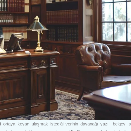
ini ortaya koyan ulaşmak istediği verinin dayanağı yazılı belgeyi 