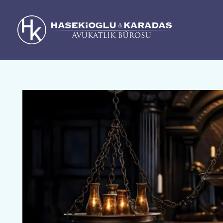
İçeriğe
atla