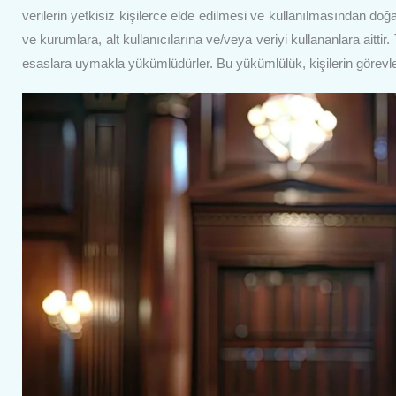
verilerin yetkisiz kişilerce elde edilmesi ve kullanılmasından doğ
ve kurumlara, alt kullanıcılarına ve/veya veriyi kullananlara aitti
esaslara uymakla yükümlüdürler. Bu yükümlülük, kişilerin görev