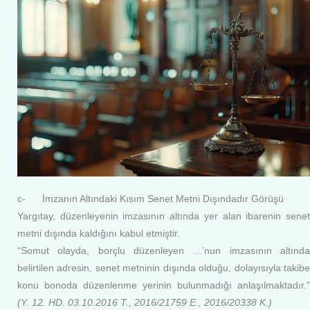
c- İmzanın Altındaki Kısım Senet Metni Dışındadır Görüşü
Yargıtay, düzenleyenin imzasının altında yer alan ibarenin senet
metni dışında kaldığını kabul etmiştir.
“Somut olayda, borçlu düzenleyen …’nun imzasının altında
belirtilen adresin, senet metninin dışında olduğu, dolayısıyla takibe
konu bonoda düzenlenme yerinin bulunmadığı anlaşılmaktadır.”
(Y. 12. HD. 03.10.2016 T., 2016/21759 E., 2016/20338 K.)