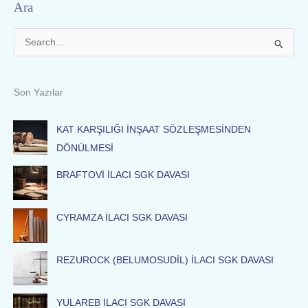
Ara
S
e
a
Son Yazılar
r
c
KAT KARŞILIĞI İNŞAAT SÖZLEŞMESİNDEN
h
DÖNÜLMESİ
f
BRAFTOVİ İLACI SGK DAVASI
o
r
:
CYRAMZA İLACI SGK DAVASI
REZUROCK (BELUMOSUDİL) İLACI SGK DAVASI
YULAREB İLACI SGK DAVASI