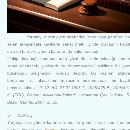
Yargıtay, düzenleyen tarafından imza veya paraf edilen
senet arkasındaki kayıtların senet metni içinde olacağını kabul
etse de tam aksi yönde kararları da bulunmaktadır.
“Takip dayanağı bononun arka yüzünde, “tarla yıkıldığı zaman
senet ödenecek, yıkılmadı mı ödenmeyecek” şeklinde bir yazı
bulunduğu uyuşmazlık konusu değildir. Bu yazının altında
borçlunun ve alacaklının imzasının bulunmaması bu kaydı
geçersiz kılmaz.”
Y. 12. HD. 27.01.1995 T., 1995/475 E., 1995/89
K. (ERİŞ, Gönen: Açıklamalı-İçtihatlı Uygulamalı Çek Hukuku, 5.
Baskı, İstanbul 2004, s. 52).
3- SONUÇ
Yargıtay aksi yönde kararlar verse de genel olarak senet metni
olarak havale ve
ödeme
kısmını esas alınmakta ve bunun