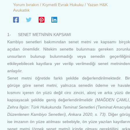
Yorum bırakın
/
Kıymetli Evrak Hukuku
/ Yazan
H&K
Avukatlık
1- SENET METNİNİN KAPSAMI
Kambiyo senetleri bakımından senet metni ve kapsamı birçok
açıdan önemlidir. Nitekim senette bulunması gereken zorunlu
unsurların bulunup bulunmadığı veya senedin geçerliliğini
etkileyebilecek kayıtlara yer verilip verilmediği senet metninden
anlaşılır.
Senet metni öğretide farklı şekilde değerlendirilmektedir. Bir
görüşe göre senet metni, yalnızca senedin ödeme ve havale
kısmını içeren ön yüzü değil ciro zinciri, alonj ve arka yüzü de
kapsayacak şekilde geniş değerlendirilmelidir
(MAĞDEN ÇAMLI
Zehra İlgün: Türk Hukukunda Teminat Senetleri (Teminat Amacıyla
Düzenlenen Kambiyo Senetleri), Ankara 2020, s. 73).
Diğer görüş
ise imzanın ön yüze atılması sebebiyle, ön yüze yazılan kayıtların
senet metni (örnek senet metni) içinde olması gerektiğini, arka