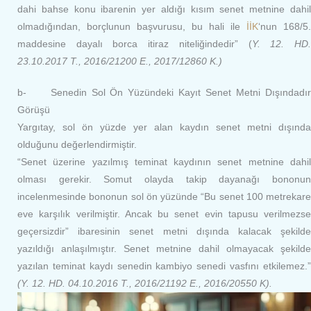
dahi bahse konu ibarenin yer aldığı kısım senet metnine dahil
olmadığından, borçlunun başvurusu, bu hali ile
İİK
‘nun 168/5.
maddesine dayalı borca itiraz niteliğindedir” (
Y. 12. HD
23.10.2017 T., 2016/21200 E., 2017/12860 K.)
b- Senedin Sol Ön Yüzündeki Kayıt Senet Metni Dışındadır
Görüşü
Yargıtay, sol ön yüzde yer alan kaydın senet metni dışında
olduğunu değerlendirmiştir.
“Senet üzerine yazılmış teminat kaydının senet metnine dahil
olması gerekir. Somut olayda takip dayanağı bononun
incelenmesinde bononun sol ön yüzünde “Bu senet 100 metrekare
eve karşılık verilmiştir. Ancak bu senet evin tapusu verilmezse
geçersizdir” ibaresinin senet metni dışında kalacak şekilde
yazıldığı anlaşılmıştır. Senet metnine dahil olmayacak şekilde
yazılan teminat kaydı senedin kambiyo senedi vasfını etkilemez.”
(Y. 12. HD. 04.10.2016 T., 2016/21192 E., 2016/20550 K).