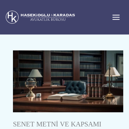
İçeriğe
atla
SENET METNİ VE KAPSAMI