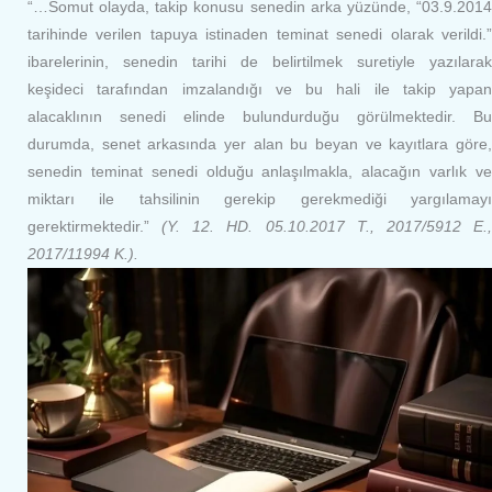
“…Somut olayda, takip konusu senedin arka yüzünde, “03.9.2014
tarihinde verilen tapuya istinaden teminat senedi olarak verildi.”
ibarelerinin, senedin tarihi de belirtilmek suretiyle yazılarak
keşideci tarafından imzalandığı ve bu hali ile takip yapan
alacaklının senedi elinde bulundurduğu görülmektedir. Bu
durumda, senet arkasında yer alan bu beyan ve kayıtlara göre,
senedin teminat senedi olduğu anlaşılmakla, alacağın varlık ve
miktarı ile tahsilinin gerekip gerekmediği yargılamayı
gerektirmektedir.”
(Y. 12. HD. 05.10.2017 T., 2017/5912 E.,
2017/11994 K.).