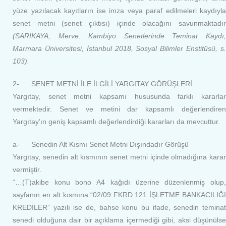
yüze yazılacak kayıtların ise imza veya paraf edilmeleri kaydıyla
senet metni (senet çıktısı) içinde olacağını savunmaktadır
(SARIKAYA, Merve: Kambiyo Senetlerinde Teminat Kaydı,
Marmara Üniversitesi, İstanbul 2018, Sosyal Bilimler Enstitüsü, s.
103).
2- SENET METNİ İLE İLGİLİ YARGITAY GÖRÜŞLERİ
Yargıtay, senet metni kapsamı hususunda farklı kararlar
vermektedir. Senet ve metini dar kapsamlı değerlendiren
Yargıtay’ın geniş kapsamlı değerlendirdiği kararları da mevcuttur.
a- Senedin Alt Kısmı Senet Metni Dışındadır Görüşü
Yargıtay, senedin alt kısmının senet metni içinde olmadığına karar
vermiştir.
“…(T)akibe konu bono A4 kağıdı üzerine düzenlenmiş olup,
sayfanın en alt kısmına “02/09 FKRD.121 İŞLETME BANKACILIĞI
KREDİLER” yazılı ise de, bahse konu bu ifade, senedin teminat
senedi olduğuna dair bir açıklama içermediği gibi, aksi düşünülse