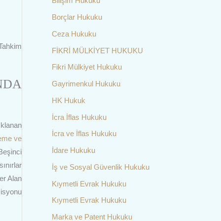
Bilişim Hukuku
Borçlar Hukuku
Ceza Hukuku
 Tahkim
FİKRİ MÜLKİYET HUKUKU
Fikri Mülkiyet Hukuku
NDA
Gayrimenkul Hukuku
HK Hukuk
İcra İflas Hukuku
ıklanan
İcra ve İflas Hukuku
leme ve
İdare Hukuku
Beşinci
ınırlar
İş ve Sosyal Güvenlik Hukuku
er Alan
Kıymetli Evrak Hukuku
isyonu
Kıymetli Evrak Hukuku
Marka ve Patent Hukuku