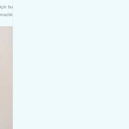
için bu
uşmazlık