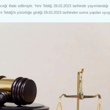
eceği ifade edilmiştir. Yeni Tebliğ 28.02.2023 tarihinde yayımlandığı 
 Yeni Tebliğ’in yürürlüğe girdiği 28.02.2023 tarihinden sonra yapılan uy