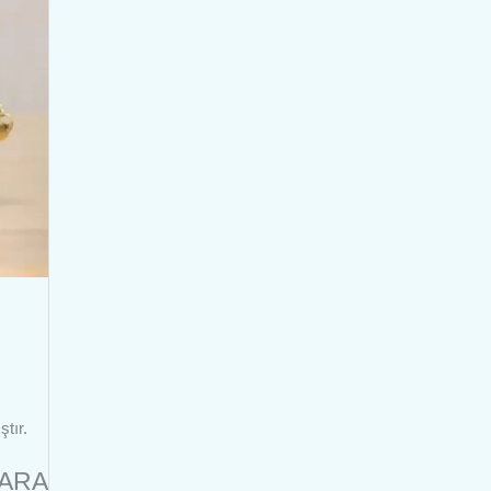
tır.
ARA