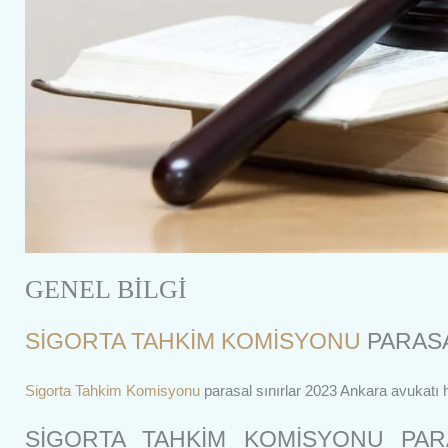
GENEL BİLGİ
SİGORTA TAHKİM KOMİSYONU
PARASA
Sigorta Tahkim Komisyonu
parasal sınırlar 2023 Ankara avukatı h
SİGORTA TAHKİM KOMİSYONU PAR