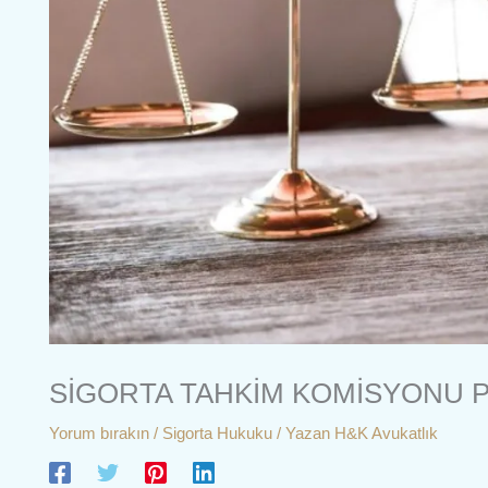
SİGORTA TAHKİM KOMİSYONU P
Yorum bırakın
/
Sigorta Hukuku
/ Yazan
H&K Avukatlık