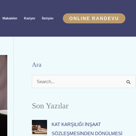
ONLINE RANDEVU
Makaleler
Kariyer
İletişim
Ara
S
e
a
Son Yazılar
r
c
KAT KARŞILIĞI İNŞAAT
h
SÖZLEŞMESİNDEN DÖNÜLMESİ