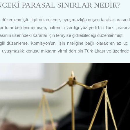
CEKİ PARASAL SINIRLAR NEDİR?
e düzenlenmişti. İlgili düzenleme, uyuşmazlığa düşen taraflar arasınd
ir tutar belirlenmemişse, hakemin verdiği yüz yedi bin Türk Lirasın
rasının üzerindeki kararlar için temyize gidilebileceği düzenlenmişti.
gili düzenleme, Komisyon’un, işin niteliğine bağlı olarak en az üç 
, uyuşmazlık konusu miktarın yirmi dört bin Türk Lirası ve üzerinde