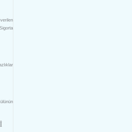
verilen
Sigorta
zlıklar
külünün
İ