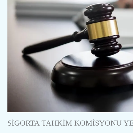
SİGORTA TAHKİM KOMİSYONU YE