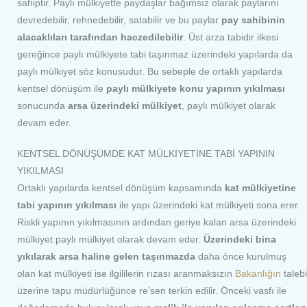
sahiptir. Paylı mülkiyette paydaşlar bağımsız olarak paylarını
devredebilir, rehnedebilir, satabilir ve bu paylar
pay sahibinin
alacaklıları tarafından haczedilebilir
. Üst arza tabidir ilkesi
gereğince paylı mülkiyete tabi taşınmaz üzerindeki yapılarda da
paylı mülkiyet söz konusudur. Bu sebeple de ortaklı yapılarda
kentsel dönüşüm ile
paylı mülkiyete konu yapının yıkılması
sonucunda
arsa üzerindeki mülkiyet
, paylı mülkiyet olarak
devam eder.
KENTSEL DÖNÜŞÜMDE KAT MÜLKİYETİNE TABİ YAPININ
YIKILMASI
Ortaklı yapılarda kentsel dönüşüm kapsamında
kat mülkiyetine
tabi yapının yıkılması
ile yapı üzerindeki kat mülkiyeti sona erer.
Riskli yapının yıkılmasının ardından geriye kalan arsa üzerindeki
mülkiyet paylı mülkiyet olarak devam eder.
Üzerindeki bina
yıkılarak arsa haline gelen taşınmazda
daha önce kurulmuş
olan kat mülkiyeti ise ilgililerin rızası aranmaksızın
Bakanlığın
talebi
üzerine tapu müdürlüğünce re’sen terkin edilir. Önceki vasfı ile