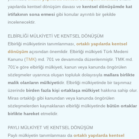
yapılarda kentsel dönüşüm davası ve
kentsel dönüşümde kat
irtifakının sona ermesi
gibi konular ayrıntılı bir şekilde
incelenecektir.
ELBİRLİĞİ MÜLKİYETİ VE KENTSEL DÖNÜŞÜM
Elbirliği mülkiyetinin tanımlanması,
ortaklı yapılarda kentsel
dönüşüm
açısından önemlidir. Elbirliği mülkiyeti Türk Medeni
Kanunu (
TMK
) md. 701 ve devamında düzenlenmiştir. TMK md.
701’e göre elbirliği mülkiyeti, kanun veya kanunda öngörülen
sözleşmeler uyarınca oluşan topluluk dolayısıyla
mallara birlikte
malik olanların mülkiyeti
dir. Elbirliği mülkiyetinde bir taşınmaz
üzerinde
birden fazla kişi ortaklaşa mülkiyet
hakkına sahip olur.
Miras ortaklığı gibi kanundan veya kanunda öngörülen
sözleşmelerden kaynaklanan elbirliği mülkiyetinde
bütün ortaklar
birlikte hareket
etmelidir.
PAYLI MÜLKİYET VE KENTSEL DÖNÜŞÜM
Paylı mülkiyetin tanımlanması da
ortaklı yapılarda kentsel