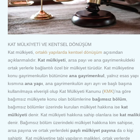
KAT MÜLKİYETİ VE KENTSEL DÖNÜŞÜM
Kat mülkiyeti,
ortaklı yapılarda kentsel dönüşüm
açısından
açıklanmalıdır.
Kat mülkiyeti
, arsa payı ve ana gayrimenkuldeki
ortak yerlerle bağlantılı özel bir mülkiyet türüdür. Kat mülkiyetine
konu gayrimenkulün bütününe
ana gayrimenkul
, yalnız esas yapı
kısmına
ana yapı
, ana gayrimenkulün ayrı ayrı ve başlı başına
kullanılmaya elverişli olup Kat Mülkiyeti Kanunu (
KMK
)’na göre
bağımsız mülkiyete konu olan bölümlerine
bağımsız bölüm
,
bağımsız bölümler üzerinde kurulan mülkiyet hakkına ise
kat
mülkiyeti
denir. Kat mülkiyeti hakkına sahip olanlara ise
kat maliki
denir. Bağımsız bölüm üzerindeki mülkiyet hakkına kim sahipse,
arsa payına ve ortak yerlerdeki
paylı mülkiyet payına
da o kişi
sahiptir. Kat mülkiyetine tabi yapıların malikleri, ortak yerlerde