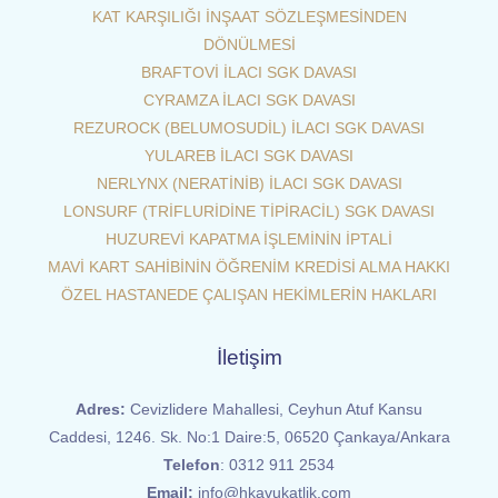
KAT KARŞILIĞI İNŞAAT SÖZLEŞMESİNDEN
DÖNÜLMESİ
BRAFTOVİ İLACI SGK DAVASI
CYRAMZA İLACI SGK DAVASI
REZUROCK (BELUMOSUDİL) İLACI SGK DAVASI
YULAREB İLACI SGK DAVASI
NERLYNX (NERATİNİB) İLACI SGK DAVASI
LONSURF (TRİFLURİDİNE TİPİRACİL) SGK DAVASI
HUZUREVİ KAPATMA İŞLEMİNİN İPTALİ
MAVİ KART SAHİBİNİN ÖĞRENİM KREDİSİ ALMA HAKKI
ÖZEL HASTANEDE ÇALIŞAN HEKİMLERİN HAKLARI
İletişim
Adres:
Cevizlidere Mahallesi, Ceyhun Atuf Kansu
Caddesi, 1246. Sk. No:1 Daire:5, 06520 Çankaya/Ankara
Telefon
:
0312 911 2534
Email:
info@hkavukatlik.com