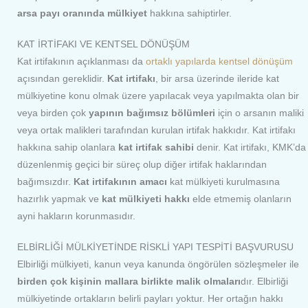
arsa payı oranında mülkiyet
hakkına sahiptirler.
KAT İRTİFAKI VE KENTSEL DÖNÜŞÜM
Kat irtifakının açıklanması da
ortaklı yapılarda kentsel dönüşüm
açısından gereklidir.
Kat irtifakı
, bir arsa üzerinde ileride kat
mülkiyetine konu olmak üzere yapılacak veya yapılmakta olan bir
veya birden çok
yapının bağımsız bölümleri
için o arsanın maliki
veya ortak malikleri tarafından kurulan irtifak hakkıdır. Kat irtifakı
hakkına sahip olanlara
kat irtifak sahibi
denir. Kat irtifakı, KMK’da
düzenlenmiş geçici bir süreç olup diğer irtifak haklarından
bağımsızdır.
Kat irtifakının amacı
kat mülkiyeti kurulmasına
hazırlık yapmak ve
kat mülkiyeti hakkı
elde etmemiş olanların
ayni hakların korunmasıdır.
ELBİRLİĞİ MÜLKİYETİNDE RİSKLİ YAPI TESPİTİ BAŞVURUSU
Elbirliği mülkiyeti, kanun veya kanunda öngörülen sözleşmeler ile
birden çok kişinin mallara birlikte malik olmaları
dır. Elbirliği
mülkiyetinde ortakların belirli payları yoktur. Her ortağın hakkı