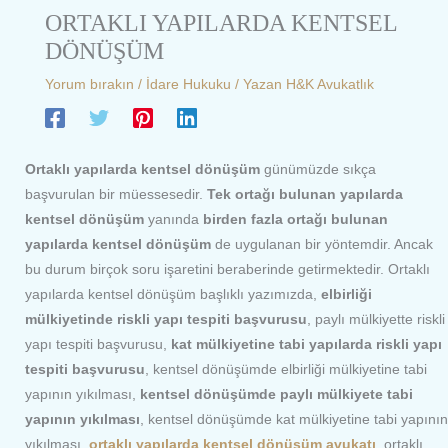
ORTAKLI YAPILARDA KENTSEL
DÖNÜŞÜM
Yorum bırakın
/
İdare Hukuku
/ Yazan
H&K Avukatlık
Ortaklı yapılarda kentsel dönüşüm
günümüzde sıkça
başvurulan bir müessesedir.
Tek ortağı bulunan yapılarda
kentsel dönüşüm
yanında
birden fazla ortağı bulunan
yapılarda kentsel dönüşüm
de uygulanan bir yöntemdir. Ancak
bu durum birçok soru işaretini beraberinde getirmektedir. Ortaklı
yapılarda kentsel dönüşüm başlıklı yazımızda,
elbirliği
mülkiyetinde riskli yapı tespiti başvurusu
, paylı mülkiyette riskli
yapı tespiti başvurusu,
kat mülkiyetine tabi yapılarda riskli yapı
tespiti başvurusu
, kentsel dönüşümde elbirliği mülkiyetine tabi
yapının yıkılması,
kentsel dönüşümde paylı mülkiyete tabi
yapının yıkılması
, kentsel dönüşümde kat mülkiyetine tabi yapının
yıkılması,
ortaklı yapılarda kentsel dönüşüm avukatı
, ortaklı