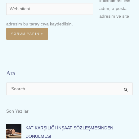
kullanılması için
Web
adım, e-posta
sitesi
adresim ve site
adresim bu tarayıcıya kaydedilsin.
Ara
S
e
a
Son Yazılar
r
c
KAT KARŞILIĞI İNŞAAT SÖZLEŞMESİNDEN
h
DÖNÜLMESİ