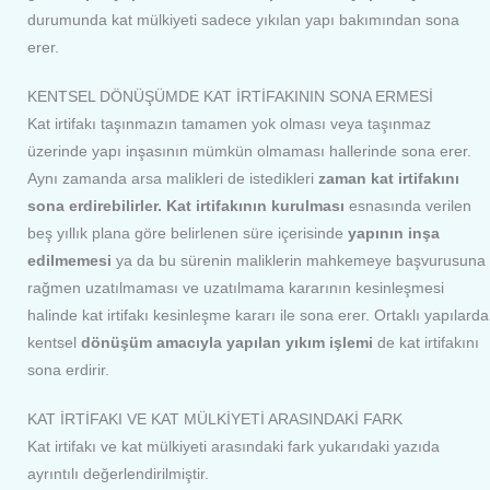
durumunda kat mülkiyeti sadece yıkılan yapı bakımından sona
erer.
KENTSEL DÖNÜŞÜMDE KAT İRTİFAKININ SONA ERMESİ
Kat irtifakı taşınmazın tamamen yok olması veya taşınmaz
üzerinde yapı inşasının mümkün olmaması hallerinde sona erer.
Aynı zamanda arsa malikleri de istedikleri
zaman kat irtifakını
sona erdirebilirler.
Kat irtifakının kurulması
esnasında verilen
beş yıllık plana göre belirlenen süre içerisinde
yapının inşa
edilmemesi
ya da bu sürenin maliklerin mahkemeye başvurusuna
rağmen uzatılmaması ve uzatılmama kararının kesinleşmesi
halinde kat irtifakı kesinleşme kararı ile sona erer. Ortaklı yapılarda
kentsel
dönüşüm amacıyla yapılan yıkım işlemi
de kat irtifakını
sona erdirir.
KAT İRTİFAKI VE KAT MÜLKİYETİ ARASINDAKİ FARK
Kat irtifakı ve kat mülkiyeti arasındaki fark yukarıdaki yazıda
ayrıntılı değerlendirilmiştir.