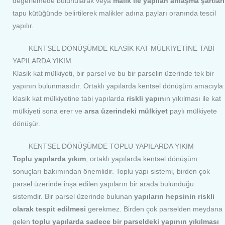
değerlemede bulunularak veya
malik ile yapılan anlaşma şartları
tapu kütüğünde belirtilerek malikler adına payları oranında tescil
yapılır.
KENTSEL DÖNÜŞÜMDE KLASİK KAT MÜLKİYETİNE TABİ
YAPILARDA YIKIM
Klasik kat mülkiyeti, bir parsel ve bu bir parselin üzerinde tek bir
yapının bulunmasıdır. Ortaklı yapılarda kentsel dönüşüm amacıyla
klasik kat mülkiyetine tabi yapılarda
riskli yapın
ın yıkılması ile kat
mülkiyeti sona erer ve
arsa üzerindeki mülkiyet
paylı mülkiyete
dönüşür.
KENTSEL DÖNÜŞÜMDE TOPLU YAPILARDA YIKIM
Toplu yapılarda yıkım
, ortaklı yapılarda kentsel dönüşüm
sonuçları bakımından önemlidir. Toplu yapı sistemi, birden çok
parsel üzerinde inşa edilen yapıların bir arada bulunduğu
sistemdir. Bir parsel üzerinde bulunan
yapıların hepsinin riskli
olarak tespit edilmesi
gerekmez. Birden çok parselden meydana
gelen
toplu yapılarda sadece bir parseldeki yapının yıkılması