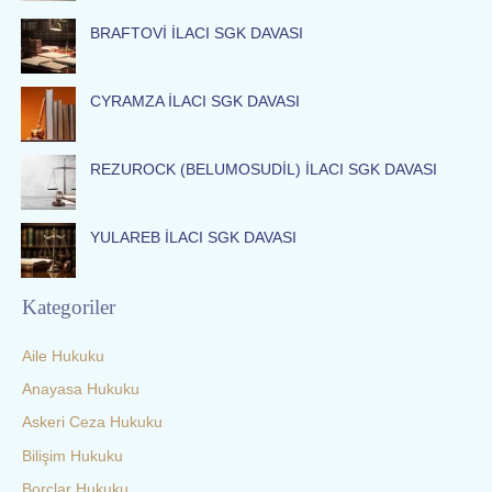
f
BRAFTOVİ İLACI SGK DAVASI
o
r
:
CYRAMZA İLACI SGK DAVASI
REZUROCK (BELUMOSUDİL) İLACI SGK DAVASI
YULAREB İLACI SGK DAVASI
Kategoriler
Aile Hukuku
Anayasa Hukuku
Askeri Ceza Hukuku
Bilişim Hukuku
Borçlar Hukuku