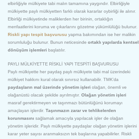
elbirliğiyle mülkiyete tabi malın tamamına yaygındır. Elbirliğiyle
mülkiyette paylı mülkiyetten farklı olarak kararlar oybirliği ile alınır.
Elbirliği mülkiyetinde maliklerden her birinin, ortaklığın
menfaatlerini koruma ve çıkarlarını gözetme yükümlülüğü bulunur.
Riskli yapı tespit başvurusu
yapma bakımından ise her malikin
sorumluluğu bulunur. Bunun neticesinde
ortaklı yapılarda kentsel
dönüşüm işlemleri
başlatılır.
PAYLI MÜLKİYETTE RİSKLİ YAPI TESPİTİ BAŞVURUSU
Paylı mülkiyette her paydaş paylı mülkiyete tabi mal üzerindeki
mülkiyet hakkını kural olarak sınırsız kullanabilir. TMK’da
paydaşların mal üzerinde yönetim işleri
olağan, önemli ve
olağanüstü olacak şekilde ayrılmıştır.
Olağan yönetim işleri
masraf gerektirmeyen ve taşınmazı bütünlüğünü korumayı
amaçlayan işlerdir.
Taşınmazın zarar ve tehlikelerden
korunmasını
sağlamak amacıyla yapılacak işler de olağan
yönetim işleridir. Paylı mülkiyette paydaşlar olağan yönetim işlerini
karar yeter sayısı aranmaksızın tek başlarına yapabilirler. Riskli