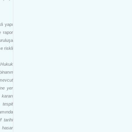
li yapı
e rapor
uruluşa
e riskli
h Hukuk
binanın
 mevcut
ine yer
 kararı
 tespit
samında
 tarihi
e hasar