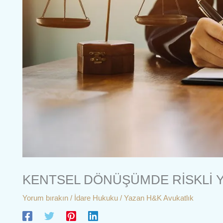
KENTSEL DÖNÜŞÜMDE RİSKLİ Y
Yorum bırakın
/
İdare Hukuku
/ Yazan
H&K Avukatlık