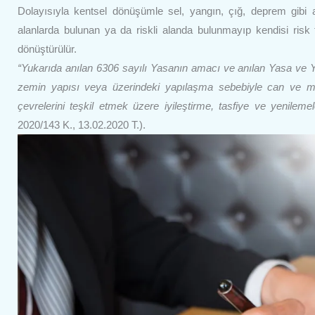
Dolayısıyla kentsel dönüşümle sel, yangın, çığ, deprem gibi 
alanlarda bulunan ya da riskli alanda bulunmayıp kendisi risk t
dönüştürülür.
“Yukarıda anılan 6306 sayılı Yasanın amacı ve anılan Yasa ve Yö
zemin yapısı veya üzerindeki yapılaşma sebebiyle can ve mal
çevrelerini teşkil etmek üzere iyileştirme, tasfiye ve yenile
2020/143 K., 13.02.2020 T.).