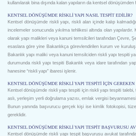
kullanılarak bina dışında kalan yapıların da kentsel dönüşümden
KENTSEL DÖNÜŞÜMDE RİSKLİ YAPI NASIL TESPİT EDİLİR?
Kentsel dönüşümde riskli yapı, riskli alan içinde kalıp kalma
incelemeler sonucunda yıkılma tehlikesi altında olan yapılardır. 
olarak yapı malikleri veya kanuni temsilcileri tarafından Çevre, Şeh
esaslara göre yine Bakanlıkça görevlendirilen kurum ve kuruluşlar
Bakanlık yapı maliki veya kanuni temsilciden riskli yapı tespiti yap
durumunda riskli yapı tespiti Bakanlık veya idare tarafından yapı
hanesine “riskli yapı” ibaresi işlenir.
KENTSEL DÖNÜŞÜMDE RİSKLİ YAPI TESPİTİ İÇİN GEREKEN
Kentsel dönüşümde riskli yapı tespiti için riskli yapı tespiti talebi
aslı, yerleşim yerli doğrulama yazısı, emlak vergisi beyannamesi, 
Bunun yanında başvurucu gerçek kişi ise kimlik fotokopisi, tüzel ki
gereklidir.
KENTSEL DÖNÜŞÜMDE RİSKLİ YAPI TESPİT BAŞVURUSU A
Kentsel dönüşümde riskli yapı tespit başvurusu avukat tarafınd