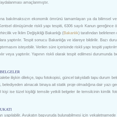
 faydalanması amaçlanmıştır.
dığına bakılmaksızın ekonomik ömrünü tamamlayan ya da bilimsel ve
Kentsel dönüşümde riskli yapı tespiti, 6306 sayılı Kanun gereğince ön
ircilik ve İklim Değişikliği Bakanlığı (
Bakanlık
) tarafından belirlenen
a yaptırılır. Tespit sonucu Bakanlığa ve idareye bildirilir. Bazı dur
tırmasını isteyebilir. Verilen süre içerisinde riskli yapı tespiti yaptır
lır veya yaptırılır. Yapının riskli olarak tespit edilmesi durumunda b
 BELGELER
, talebe ilişkin dilekçe, tapu fotokopisi, güncel takyidatlı tapu durum be
belediyeden alınacak binaya ait statik proje olmadığına dair yazı gere
şi ise tüzel kişiliği temsile yetkili belgeler ile temsilcinin kimlik fo
VUKATI
an yapılabilir. Avukatın başvuruda bulunabilmesi için vekaletnamede