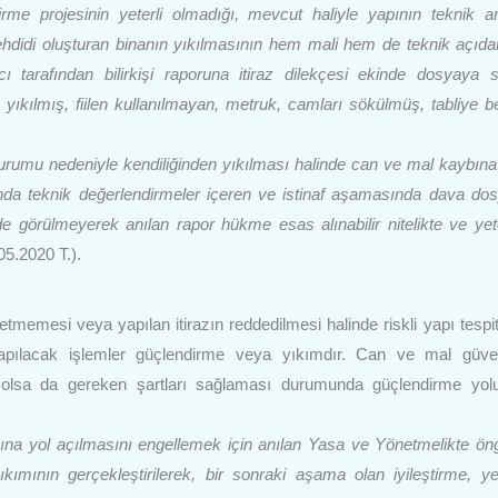
e projesinin yeterli olmadığı, mevcut haliyle yapının teknik 
 tehdidi oluşturan binanın yıkılmasının hem mali hem de teknik açıd
cı tarafından bilirkişi raporuna itiraz dilekçesi ekinde dosyaya 
ıkılmış, fiilen kullanılmayan, metruk, camları sökülmüş, tabliye be
i durumu nedeniyle kendiliğinden yıkılması halinde can ve mal kaybın
nda teknik değerlendirmeler içeren ve istinaf aşamasında dava do
de görülmeyerek anılan rapor hükme esas alınabilir nitelikte ve yeter
05.2020 T.).
etmemesi veya yapılan itirazın reddedilmesi halinde riskli yapı tespit
apılacak işlemler güçlendirme veya yıkımdır. Can ve mal güvenl
m olsa da gereken şartları sağlaması durumunda güçlendirme yol
ybına yol açılmasını engellemek için anılan Yasa ve Yönetmelikte ön
kımının gerçekleştirilerek, bir sonraki aşama olan iyileştirme, y