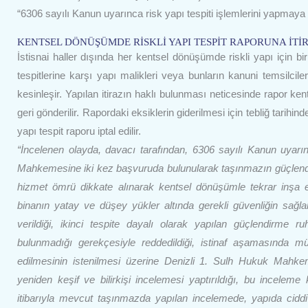
“6306 sayılı Kanun uyarınca risk yapı tespiti işlemlerini yapmaya ye
KENTSEL DÖNÜŞÜMDE RİSKLİ YAPI TESPİT RAPORUNA İTİ
İstisnai haller dışında her kentsel dönüşümde riskli yapı için bir
tespitlerine karşı yapı malikleri veya bunların kanuni temsilciler
kesinleşir. Yapılan itirazın haklı bulunması neticesinde rapor k
geri gönderilir. Rapordaki eksiklerin giderilmesi için tebliğ tarihind
yapı tespit raporu iptal edilir.
“İncelenen olayda, davacı tarafından, 6306 sayılı Kanun uyarı
Mahkemesine iki kez başvuruda bulunularak taşınmazın güçlendirilm
hizmet ömrü dikkate alınarak kentsel dönüşümle tekrar inşa ed
binanın yatay ve düşey yükler altında gerekli güvenliğin sağl
verildiği, ikinci tespite dayalı olarak yapılan güçlendirme
bulunmadığı gerekçesiyle reddedildiği, istinaf aşamasında mü
edilmesinin istenilmesi üzerine Denizli 1. Sulh Hukuk Mahke
yeniden keşif ve bilirkişi incelemesi yaptırıldığı, bu inceleme 
itibarıyla mevcut taşınmazda yapılan incelemede, yapıda ciddi