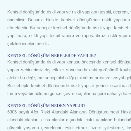
Kentsel dönüşümde riskli yapı ve riskli yapıların tespiti, deprem, 
önemlidir. Bununla birlikte kentsel dönüşümde riskli yapıları
etmektedir. Bu sebeple kentsel dönüşümde riskli yapı, kentsel dö
yapılması, riskli yapı tespit raporu ve rapora itiraz, riskli yapı 
şekilde incelenmelidir.
KENTSEL DÖNÜŞÜM NERELERDE YAPILIR?
Kentsel dönüşümde riskli yapı konusu öncesinde kentsel dönüşümün
yapan şehirlerimiz dış etkiler sonucunda eski görünümü kaybed
afetler bu değişime sebep olabildiği gibi nüfus artışı ve sosyal ge
Bu sebeple kentsel dönüşümde riskli yapılar yerine insanlara 
tümü veya bir bölümü güncel çevre koşullarına göre daha iyi hale ge
KENTSEL DÖNÜŞÜM NEDEN YAPILIR?
6306 sayılı Afet Riski Altındaki Alanların Dönüştürülmesi Hak
altındaki alanlar ile bu alanlar dışındaki riskli yapıların bulun
güvenli yaşama çevrelerini teşkil etmek üzere iyileştirme, ta