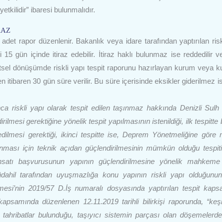
tkilidir” ibaresi bulunmalıdır.
RAZ
 adet rapor düzenlenir. Bakanlık veya idare tarafından yaptırılan risk
i 15 gün içinde itiraz edebilir. İtiraz haklı bulunmaz ise reddedilir v
entsel dönüşümde riskli yapı tespit raporunu hazırlayan kurum veya k
en itibaren 30 gün süre verilir. Bu süre içerisinde eksikler giderilmez is
nca riskli yapı olarak tespit edilen taşınmaz hakkında Denizli Sul
esi gerektiğine yönelik tespit yapılmasının istenildiği, ilk tespitte 
ilmesi gerektiği, ikinci tespitte ise, Deprem Yönetmeliğine göre
anması için teknik açıdan güçlendirilmesinin mümkün olduğu tespit
 ruhsatı başvurusunun yapının güçlendirilmesine yönelik mahkeme
dahil tarafından uyuşmazlığa konu yapının riskli yapı olduğunun
mesi’nin 2019/57 D.İş numaralı dosyasında yaptırılan tespit kap
kapsamında düzenlenen 12.11.2019 tarihli bilirkişi raporunda, “keşif
 tahribatlar bulunduğu, taşıyıcı sistemin parçası olan döşemelerd