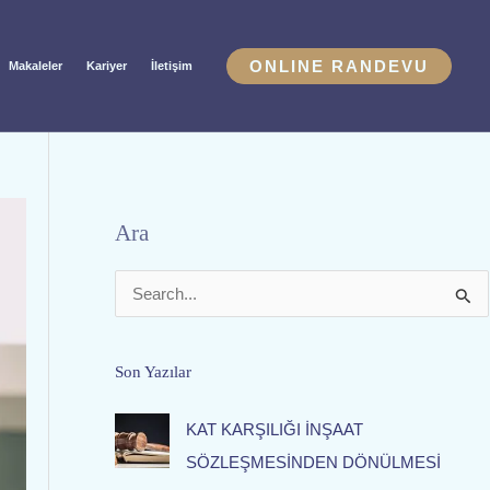
ONLINE RANDEVU
Makaleler
Kariyer
İletişim
Ara
S
e
a
Son Yazılar
r
KAT KARŞILIĞI İNŞAAT
c
SÖZLEŞMESİNDEN DÖNÜLMESİ
h