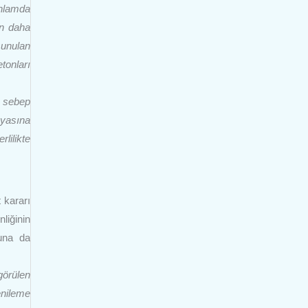
anlamda
an daha
sunulan
tonları
a sebep
syasına
lilikte
 kararı
iğinin
una da
görülen
enileme