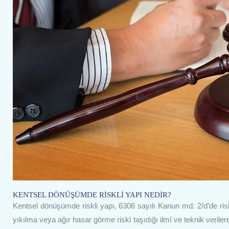
KENTSEL DÖNÜŞÜMDE RİSKLİ YAPI NEDİR?
Kentsel dönüşümde riskli yapı, 6306 sayılı Kanun md. 2/d’de r
yıkılma veya ağır hasar görme riski taşıdığı ilmî ve teknik verile