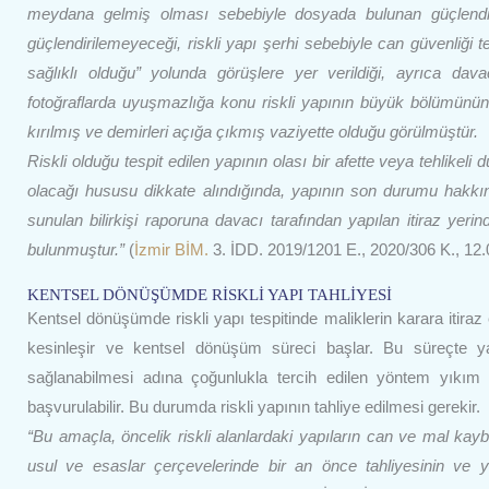
meydana gelmiş olması sebebiyle dosyada bulunan güçlendirm
güçlendirilemeyeceği, riskli yapı şerhi sebebiyle can güvenliği
sağlıklı olduğu” yolunda görüşlere yer verildiği, ayrıca dava
fotoğraflarda uyuşmazlığa konu riskli yapının büyük bölümünün y
kırılmış ve demirleri açığa çıkmış vaziyette olduğu görülmüştür.
Riskli
olduğu tespit edilen yapının olası bir afette veya tehlikel
olacağı hususu dikkate alındığında, yapının son durumu hakkı
sunulan bilirkişi raporuna davacı tarafından yapılan itiraz yerin
bulunmuştur.”
(
İzmir BİM.
3. İDD. 2019/1201 E., 2020/306 K., 12.
KENTSEL DÖNÜŞÜMDE RİSKLİ YAPI TAHLİYESİ
Kentsel dönüşümde riskli yapı tespitinde maliklerin karara itiraz 
kesinleşir ve kentsel dönüşüm süreci başlar. Bu süreçte y
sağlanabilmesi adına çoğunlukla tercih edilen yöntem yıkı
başvurulabilir. Bu durumda riskli yapının tahliye edilmesi gerekir.
“Bu amaçla, öncelik riskli alanlardaki yapıların can ve mal ka
usul ve esaslar çerçevelerinde bir an önce tahliyesinin ve yı