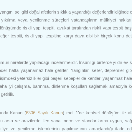
yangın, sel gibi doğal afetlerin sıklıkla yaşandığı değerlendirildiğinde
n yıkılma veya yenilenme süreçleri vatandaşların mülkiyet hakların
nüşümde riskli yapı tespiti, avukat tarafından riskli yapı tespit ba
değer tespiti, riskli yapı tespitine karşı dava gibi bir birçok konu det
 nerelerde yapılacağı incelenmelidir. İnsanlığı binlerce yıldır ev sa
er hatta yaşanamaz hale gelirler. Yangınlar, seller, depremler gib
lişimdeki yetersizlikler gibi beşerî sebepler de kentleri yaşanmaz hale 
daha iyi çalışma, barınma, dinlenme koşulları sağlamak amacıyla ke
tirilir.
kında Kanun (
6306 Sayılı Kanun
) md. 1’de kentsel dönüşüm ile afe
duğu arsa ve arazilerde, fen sanat norm ve standartlarına uygun, sağl
sfiye ve yenileme işlemlerinin yapılmasının amaçlandığı ifade edil