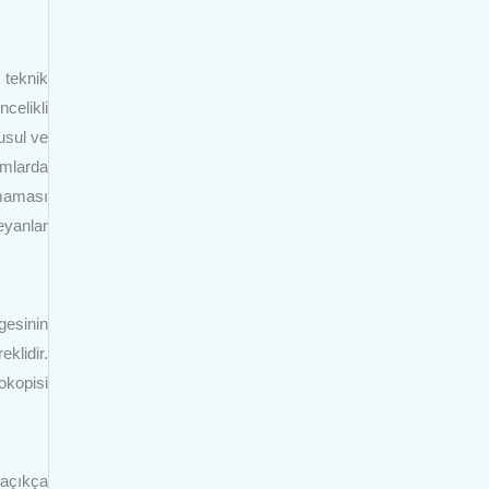
 teknik
celikli
 usul ve
umlarda
ılmaması
eyanlar
lgesinin
klidir.
tokopisi
 açıkça