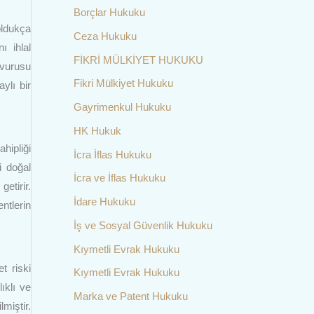
Borçlar Hukuku
 oldukça
Ceza Hukuku
ı ihlal
FİKRİ MÜLKİYET HUKUKU
şvurusu
Fikri Mülkiyet Hukuku
aylı bir
Gayrimenkul Hukuku
HK Hukuk
hipliği
İcra İflas Hukuku
i doğal
İcra ve İflas Hukuku
getirir.
İdare Hukuku
ntlerin
İş ve Sosyal Güvenlik Hukuku
Kıymetli Evrak Hukuku
t riski
Kıymetli Evrak Hukuku
ıklı ve
Marka ve Patent Hukuku
miştir.