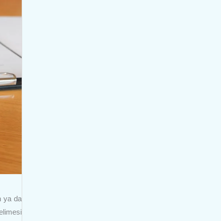
n ya da
elimesi