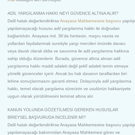
ADİL YARGILANMA HAKKI NEYİ GÜVENCE ALTINA ALIR?
Delil hatalı değerlendirilirse
Anayasa Mahkemesine
başvuru
yapılıp
yapılamayacağı hususu adil yargılanma hakkı ile doğrudan
bağlantılıdır. Anayasa md. 36’da herkesin, meşru vasıta ve
yollardan faydalanmak suretiyle yargı mercileri önünde davacı
veya davalı olarak iddia ve savunma ile adil yargılanma hakkına
sahip olduğu düzenlenir. Burada, güvence altına alınan adil
yargılanma hakkı maddi adaleti değil şeklî adaleti temin etmeye
yönelik güvenceler içerir. Ancak bu hak davanın taraflardan biri
lehine sonuçlanmasını garanti etmez. Dolayısıyla adil yargılanma
hakkı, temel olarak yargılama sürecinin ve usulünün hakkaniyete
uygun olarak yürütülmesini teminat altına alır.
KANUN YOLUNDA GÖZETİLMESİ GEREKEN HUSUSLAR
BİREYSEL BAŞVURUDA İNCELENİR Mİ?
Delil hatalı değerlendirilirse Anayasa Mahkemesine başvuru yapılıp
yapılamayacağı bakımından Anayasa Mahkemesi görev ve