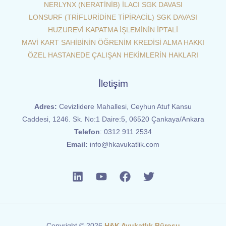
NERLYNX (NERATİNİB) İLACI SGK DAVASI
LONSURF (TRİFLURİDİNE TİPİRACİL) SGK DAVASI
HUZUREVİ KAPATMA İŞLEMİNİN İPTALİ
MAVİ KART SAHİBİNİN ÖĞRENİM KREDİSİ ALMA HAKKI
ÖZEL HASTANEDE ÇALIŞAN HEKİMLERİN HAKLARI
İletişim
Adres:
Cevizlidere Mahallesi, Ceyhun Atuf Kansu
Caddesi, 1246. Sk. No:1 Daire:5, 06520 Çankaya/Ankara
Telefon
:
0312 911 2534
Email:
info@hkavukatlik.com
Copyright © 2026
H&K Avukatlık Bürosu