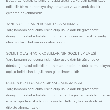
ispat aracı olarak kullanıldığı vakıa arasında kurulan bağın kabul
edilebilir bir muhakemeye dayanmaması veya mantık dışı bir
çıkarıma dayanmasıdır.
YANLIŞ OLGULARIN HÜKME ESAS ALINMASI
Yargılamanın sonucuna ilişkin olup usule dair bir güvenceye
dönüştüğü kabul edilebilen durumlardan üçüncüsü, açıkça yanlış
olan olguların hükme esas alınmasıdır.
SOMUT OLAYIN AÇIK KOŞULLARININ GÖZETİLMEMESİ
Yargılamanın sonucuna ilişkin olup usule dair bir güvenceye
dönüştüğü kabul edilebilen durumlardan dördüncüsü, somut olayın
açıkça belirli olan koşullarının gözetilmemesidir.
DELİLİN KEYFİ OLARAK DİKKATE ALINMAMASI
Yargılamanın sonucuna ilişkin olup usule dair bir güvenceye
dönüştüğü kabul edilebilen durumlardan beşincisi, belirli bir hususu
ispat ettiğinde kuşku bulunmayan bir delilin açıkça keyfî olarak
dikkate alınmamasıdır.