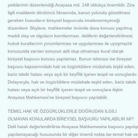
yetkilerinin düzenlendiği Anayasa md. 148 oldukça önemlidir. Zira
ilgili maddenin dördüncü fıkrasında, kanun yolunda gözetilmesi
gereken hususların bireysel başvuruda incelenemeyeceği
düzenlenir. Böylece, mahkemeler önünde dava konusu yapılmış
maddi olay ve olguların kanıtlanması, delillerin değerlendirilmesi,
hukuk kurallarının yorumlanması ve uygulanması ile uyuşmazlık
konusunda varılan sonucun adil olup olmaması kural olarak
bireysel başvuru konusu yapılamaz. Bunun istisnası ise bireysel
başvuru kapsamındaki hak ve özgürlüklere müdahale teşkil eden,
bariz takdir hatası veya açık bir keyfîlik içeren tespit ve sonuçlardır.
Dolayısıyla, hak ve özgürlüklere müdahale teşkil eden, bariz takdir
hatası veya açık bir keyfîlik içeren tespit ve sonuçlara ilişkin
Anayasa Mahkemesi’ne bireysel başvuru yapılabilir.
TEMEL HAK VE ÖZGÜRLÜKLERLE DOĞRUDAN İLGİLİ
OLMAYAN KONULARDA BİREYSEL BAŞVURU YAPILABİLİR Mİ?
Delil hatalı değerlendirilirse Anayasa Mahkemesine başvuru yapılıp
yapılamayacağı hususunda bir diğer önemli nokta ise temel hak ve