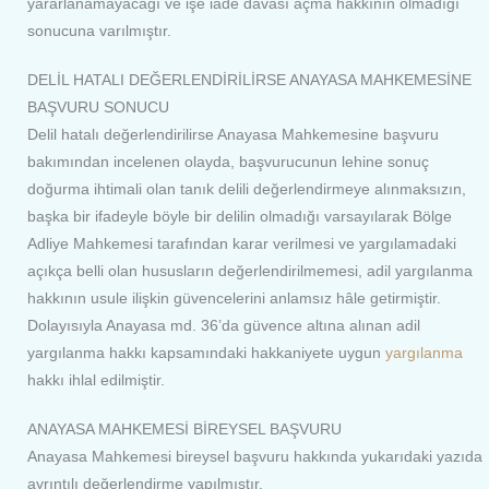
yararlanamayacağı ve işe iade davası açma hakkının olmadığı
sonucuna varılmıştır.
DELİL HATALI DEĞERLENDİRİLİRSE ANAYASA MAHKEMESİNE
BAŞVURU SONUCU
Delil hatalı değerlendirilirse Anayasa Mahkemesine başvuru
bakımından incelenen olayda, başvurucunun lehine sonuç
doğurma ihtimali olan tanık delili değerlendirmeye alınmaksızın,
başka bir ifadeyle böyle bir delilin olmadığı varsayılarak Bölge
Adliye Mahkemesi tarafından karar verilmesi ve yargılamadaki
açıkça belli olan hususların değerlendirilmemesi, adil yargılanma
hakkının usule ilişkin güvencelerini anlamsız hâle getirmiştir.
Dolayısıyla Anayasa md. 36’da güvence altına alınan adil
yargılanma hakkı kapsamındaki hakkaniyete uygun
yargılanma
hakkı ihlal edilmiştir.
ANAYASA MAHKEMESİ BİREYSEL BAŞVURU
Anayasa Mahkemesi bireysel başvuru hakkında yukarıdaki yazıda
ayrıntılı değerlendirme yapılmıştır.