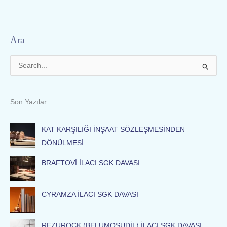
Ara
S
e
a
Son Yazılar
r
c
KAT KARŞILIĞI İNŞAAT SÖZLEŞMESİNDEN
h
DÖNÜLMESİ
f
BRAFTOVİ İLACI SGK DAVASI
o
r
:
CYRAMZA İLACI SGK DAVASI
REZUROCK (BELUMOSUDİL) İLACI SGK DAVASI