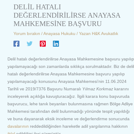
DELİL HATALI
DEĞERLENDİRİLİRSE ANAYASA
MAHKEMESİNE BAŞVURU
Yorum bırakın
/
Anayasa Hukuku
/ Yazan
H&K Avukatlık
Delil hatalı değerlendirilirse Anayasa Mahkemesine başvuru yapılıp
yapılamayacağı son zamanlarda sıklıkça sorulmaktadır. Biz de delil
hatalı değerlendirilirse Anayasa Mahkemesine başvuru yapılıp
yapılamayacağı konusunu Anayasa Mahkemesi’nin 11.06.2024
Tarihli ve 2019/7376 Başvuru Numaralı
Yılmaz Korkmaz
kararını
inceleyerek açıklığa kavuşturacağız. İlgili karara konu başvuruda
başvurucu, lehe tanık beyanları bulunmasına rağmen Bölge Adliye
Mahkemesi tarafından delil bulunmadığı yönünde tespit yapıldığı
ve buna dayanarak eksik inceleme ve değerlendirme sonucunda
davalarının
reddedildiğinden hareketle adil yargılanma hakkının
ihlal
edildiğini ileri sürmüştür.