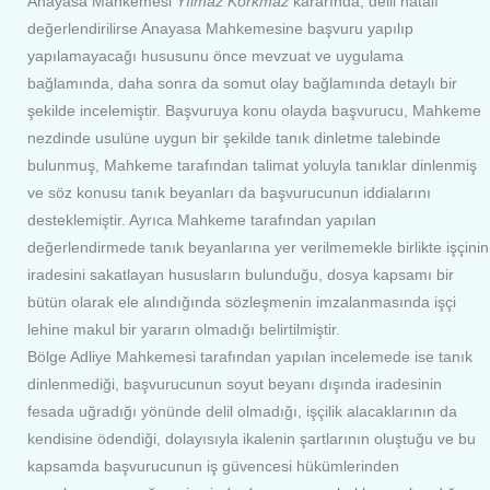
Anayasa Mahkemesi
Yılmaz Korkmaz
kararında, delil hatalı
değerlendirilirse Anayasa Mahkemesine başvuru yapılıp
yapılamayacağı hususunu önce mevzuat ve uygulama
bağlamında, daha sonra da somut olay bağlamında detaylı bir
şekilde incelemiştir. Başvuruya konu olayda başvurucu, Mahkeme
nezdinde usulüne uygun bir şekilde tanık dinletme talebinde
bulunmuş, Mahkeme tarafından talimat yoluyla tanıklar dinlenmiş
ve söz konusu tanık beyanları da başvurucunun iddialarını
desteklemiştir. Ayrıca Mahkeme tarafından yapılan
değerlendirmede tanık beyanlarına yer verilmemekle birlikte işçinin
iradesini sakatlayan hususların bulunduğu, dosya kapsamı bir
bütün olarak ele alındığında sözleşmenin imzalanmasında işçi
lehine makul bir yararın olmadığı belirtilmiştir.
Bölge Adliye Mahkemesi tarafından yapılan incelemede ise tanık
dinlenmediği, başvurucunun soyut beyanı dışında iradesinin
fesada uğradığı yönünde delil olmadığı, işçilik alacaklarının da
kendisine ödendiği, dolayısıyla ikalenin şartlarının oluştuğu ve bu
kapsamda başvurucunun iş güvencesi hükümlerinden