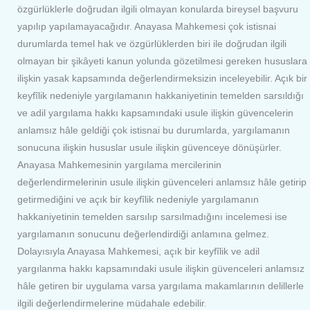
özgürlüklerle doğrudan ilgili olmayan konularda bireysel başvuru
yapılıp yapılamayacağıdır. Anayasa Mahkemesi çok istisnai
durumlarda temel hak ve özgürlüklerden biri ile doğrudan ilgili
olmayan bir şikâyeti kanun yolunda gözetilmesi gereken hususlara
ilişkin yasak kapsamında değerlendirmeksizin inceleyebilir. Açık bir
keyfîlik nedeniyle yargılamanın hakkaniyetinin temelden sarsıldığı
ve adil yargılama hakkı kapsamındaki usule ilişkin güvencelerin
anlamsız hâle geldiği çok istisnai bu durumlarda, yargılamanın
sonucuna ilişkin hususlar usule ilişkin güvenceye dönüşürler.
Anayasa Mahkemesinin yargılama mercilerinin
değerlendirmelerinin usule ilişkin güvenceleri anlamsız hâle getirip
getirmediğini ve açık bir keyfîlik nedeniyle yargılamanın
hakkaniyetinin temelden sarsılıp sarsılmadığını incelemesi ise
yargılamanın sonucunu değerlendirdiği anlamına gelmez.
Dolayısıyla Anayasa Mahkemesi, açık bir keyfîlik ve adil
yargılanma hakkı kapsamındaki usule ilişkin güvenceleri anlamsız
hâle getiren bir uygulama varsa yargılama makamlarının delillerle
ilgili değerlendirmelerine müdahale edebilir
.