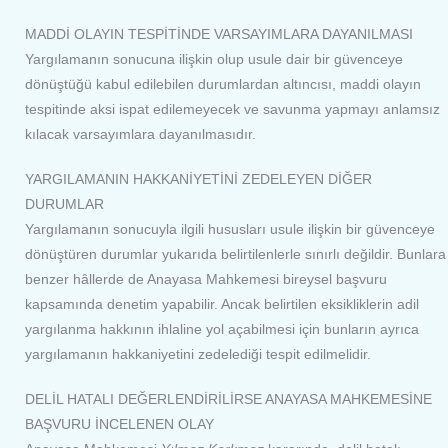
MADDİ OLAYIN TESPİTİNDE VARSAYIMLARA DAYANILMASI
Yargılamanın sonucuna ilişkin olup usule dair bir güvenceye
dönüştüğü kabul edilebilen durumlardan altıncısı, maddi olayın
tespitinde aksi ispat edilemeyecek ve savunma yapmayı anlamsız
kılacak varsayımlara dayanılmasıdır.
YARGILAMANIN HAKKANİYETİNİ ZEDELEYEN DİĞER
DURUMLAR
Yargılamanın sonucuyla ilgili hususları usule ilişkin bir güvenceye
dönüştüren durumlar yukarıda belirtilenlerle sınırlı değildir. Bunlara
benzer hâllerde de Anayasa Mahkemesi bireysel başvuru
kapsamında denetim yapabilir. Ancak belirtilen eksikliklerin adil
yargılanma hakkının ihlaline yol açabilmesi için bunların ayrıca
yargılamanın hakkaniyetini zedelediği tespit edilmelidir.
DELİL HATALI DEĞERLENDİRİLİRSE ANAYASA MAHKEMESİNE
BAŞVURU İNCELENEN OLAY