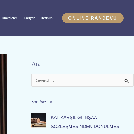
ONLINE RANDEVU
Makaleler
Kariyer
İletişim
Ara
S
e
a
Son Yazılar
r
KAT KARŞILIĞI İNŞAAT
c
SÖZLEŞMESİNDEN DÖNÜLMESİ
h