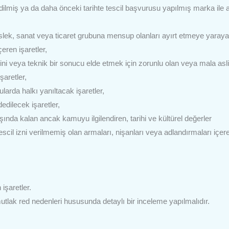
 edilmiş ya da daha önceki tarihte tescil başvurusu yapılmış marka ile 
 meslek, sanat veya ticaret grubuna mensup olanları ayırt etmeye yaray
eren işaretler,
ğini veya teknik bir sonucu elde etmek için zorunlu olan veya mala asli
şaretler,
ularda halkı yanıltacak işaretler,
dilecek işaretler,
nda kalan ancak kamuyu ilgilendiren, tarihi ve kültürel değerler
escil izni verilmemiş olan armaları, nişanları veya adlandırmaları içer
 işaretler.
tlak red nedenleri hususunda detaylı bir inceleme yapılmalıdır.