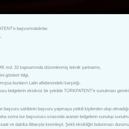
PATENT’e başvurmalıdırlar.
,
 SMK md. 32 kapsamında düzenlenmiş teknik şartname,
i gösterir bilgi,
lmışsa bunların Latin alfabesindeki karşılığı.
nusu belgelerin eksiksiz bir şekilde TÜRKPATENT’e sunulması gereki
başvuru sahibinin başvuru yapmaya yetkili kişilerden olup olmadığı
. Daha sonra ise başvurusu sırasında aranan belgelerin sunulup sunulm
 saat ve dakika itibarıyla kesinleşir. Şekli eksikliğin bulunması durum