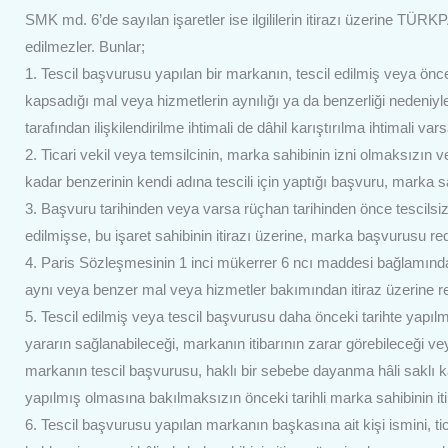
SMK md. 6’de sayılan işaretler ise ilgililerin itirazı üzerine TÜ
edilmezler. Bunlar;
1. Tescil başvurusu yapılan bir markanın, tescil edilmiş veya önce
kapsadığı mal veya hizmetlerin aynılığı ya da benzerliği nedeniyl
tarafından ilişkilendirilme ihtimali de dâhil karıştırılma ihtimali var
2. Ticari vekil veya temsilcinin, marka sahibinin izni olmaksızı
kadar benzerinin kendi adına tescili için yaptığı başvuru, marka sah
3. Başvuru tarihinden veya varsa rüçhan tarihinden önce tescilsiz 
edilmişse, bu işaret sahibinin itirazı üzerine, marka başvurusu red
4. Paris Sözleşmesinin 1 inci mükerrer 6 ncı maddesi bağlamındak
aynı veya benzer mal veya hizmetler bakımından itiraz üzerine red
5. Tescil edilmiş veya tescil başvurusu daha önceki tarihte yapılm
yararın sağlanabileceği, markanın itibarının zarar görebileceği ve
markanın tescil başvurusu, haklı bir sebebe dayanma hâli saklı 
yapılmış olmasına bakılmaksızın önceki tarihli marka sahibinin itir
6. Tescil başvurusu yapılan markanın başkasına ait kişi ismini, tica