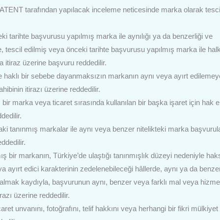
RKPATENT tarafından yapılacak inceleme neticesinde marka olarak tesci
ki tarihte başvurusu yapılmış marka ile aynılığı ya da benzerliği ve
e, tescil edilmiş veya önceki tarihte başvurusu yapılmış marka ile hal
sa itiraz üzerine başvuru reddedilir.
n ve haklı bir sebebe dayanmaksızın markanın aynı veya ayırt edileme
ibinin itirazı üzerine reddedilir.
bir marka veya ticaret sırasında kullanılan bir başka işaret için hak e
dedilir.
i tanınmış markalar ile aynı veya benzer nitelikteki marka başvurula
dedilir.
ış bir markanın, Türkiye’de ulaştığı tanınmışlık düzeyi nedeniyle haks
ya ayırt edici karakterinin zedelenebileceği hâllerde, aynı ya da benze
kalmak kaydıyla, başvurunun aynı, benzer veya farklı mal veya hizme
azı üzerine reddedilir.
ret unvanını, fotoğrafını, telif hakkını veya herhangi bir fikri mülkiyet