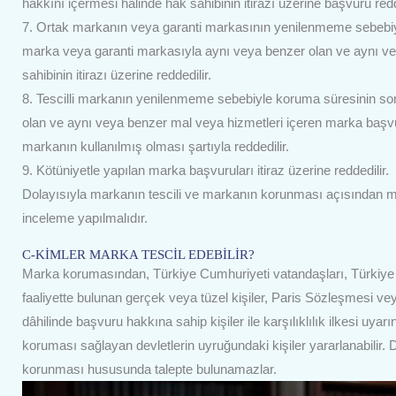
hakkını içermesi hâlinde hak sahibinin itirazı üzerine başvuru redd
7. Ortak markanın veya garanti markasının yenilenmeme sebebiyle
marka veya garanti markasıyla aynı veya benzer olan ve aynı v
sahibinin itirazı üzerine reddedilir.
8. Tescilli markanın yenilenmeme sebebiyle koruma süresinin sona
olan ve aynı veya benzer mal veya hizmetleri içeren marka başvuru
markanın kullanılmış olması şartıyla reddedilir.
9. Kötüniyetle yapılan marka başvuruları itiraz üzerine reddedilir.
Dolayısıyla markanın tescili ve markanın korunması açısından mu
inceleme yapılmalıdır.
C-KİMLER MARKA TESCİL EDEBİLİR?
Marka korumasından, Türkiye Cumhuriyeti vatandaşları, Türkiye Cum
faaliyette bulunan gerçek veya tüzel kişiler, Paris Sözleşmesi v
dâhilinde başvuru hakkına sahip kişiler ile karşılıklılık ilkesi uy
koruması sağlayan devletlerin uyruğundaki kişiler yararlanabilir. D
korunması hususunda talepte bulunamazlar.