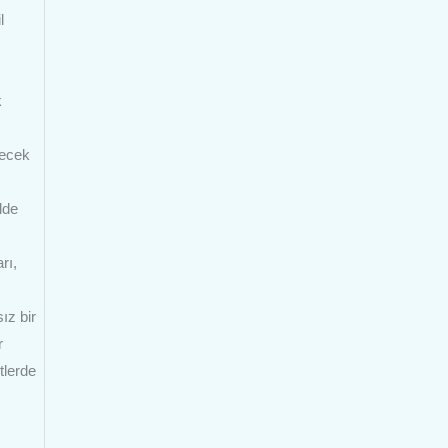
l
k
yecek
lde
rı,
ız bir
r
tlerde