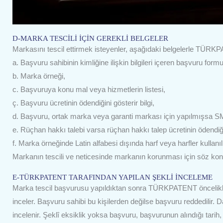
D-MARKA TESCİLİ İÇİN GEREKLİ BELGELER
Markasını tescil ettirmek isteyenler, aşağıdaki belgelerle TÜRK
a. Başvuru sahibinin kimliğine ilişkin bilgileri içeren başvuru formu
b. Marka örneği,
c. Başvuruya konu mal veya hizmetlerin listesi,
ç. Başvuru ücretinin ödendiğini gösterir bilgi,
d. Başvuru, ortak marka veya garanti markası için yapılmışsa
e. Rüçhan hakkı talebi varsa rüçhan hakkı talep ücretinin ödendiğin
f. Marka örneğinde Latin alfabesi dışında harf veya harfler kullanı
Markanın tescili ve neticesinde markanın korunması için söz ko
E-TÜRKPATENT TARAFINDAN YAPILAN ŞEKLİ İNCELEME
Marka tescil başvurusu yapıldıktan sonra TÜRKPATENT öncelikle 
inceler. Başvuru sahibi bu kişilerden değilse başvuru reddedilir
incelenir. Şeklî eksiklik yoksa başvuru, başvurunun alındığı tarih,