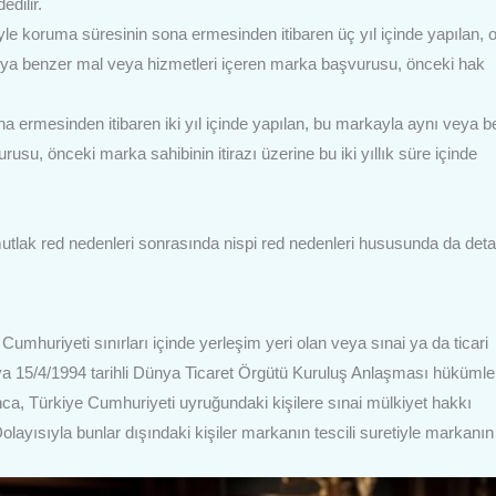
edilir.
 koruma süresinin sona ermesinden itibaren üç yıl içinde yapılan, o
eya benzer mal veya hizmetleri içeren marka başvurusu, önceki hak
 ermesinden itibaren iki yıl içinde yapılan, bu markayla aynı veya 
su, önceki marka sahibinin itirazı üzerine bu iki yıllık süre içinde
tlak red nedenleri sonrasında nispi red nedenleri hususunda da detay
huriyeti sınırları içinde yerleşim yeri olan veya sınai ya da ticari
eya 15/4/1994 tarihli Dünya Ticaret Örgütü Kuruluş Anlaşması hükümle
arınca, Türkiye Cumhuriyeti uyruğundaki kişilere sınai mülkiyet hakkı
olayısıyla bunlar dışındaki kişiler markanın tescili suretiyle markanın