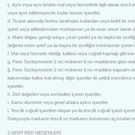
ç. Aynı veya aynı türdeki mal veya hizmetlerle ilgili olarak tescil
veya ayırt edilemeyecek kadar benzer işaretler,
d. Ticaret alanında herkes tarafından kullanılan veya belirli bir
işaret veya adlandırmaları münhasıran ya da esas unsur olarak iç
e. Malın doğası gereği ortaya çıkan şeklini ya da başka bir özelli
değerini veren şeklî ya da başka bir özelliğini münhasıran içeren i
f. Mal veya hizmetin niteliği, kalitesi veya coğrafi kaynağı gibi kon
g. Paris Sözleşmesinin 2 nci mükerrer 6 ncı maddesine göre redde
ğ. Paris Sözleşmesinin 2 nci mükerrer 6 ncı maddesi kapsamı dışı
bakımından halka mal olmuş diğer işaretler ile yetkili mercilerce t
işaretler,
h. Dinî değerleri veya sembolleri içeren işaretler,
ı. Kamu düzenine veya genel ahlaka aykırı işaretler,
i. Tescilli coğrafi işaretten oluşan ya da tescilli coğrafi işaret içeren
Dolayısıyla markanın tescili ve markanın korunması açısından mu
2-NİSPİ RED NEDENLERİ