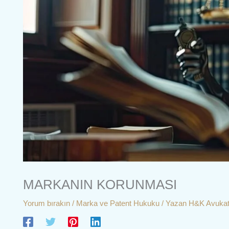
MARKANIN KORUNMASI
Yorum bırakın
/
Marka ve Patent Hukuku
/ Yazan
H&K Avukat