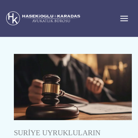
İçeriğe
atla
SURİYE UYRUKLULARIN