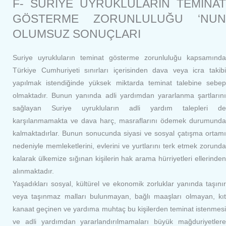
F- SURİYE UYRUKLULARIN TEMİNAT
GÖSTERME ZORUNLULUĞU ‘NUN
OLUMSUZ SONUÇLARI
Suriye uyrukluların teminat gösterme zorunluluğu kapsamında
Türkiye Cumhuriyeti sınırları içerisinden dava veya icra takibi
yapılmak istendiğinde yüksek miktarda teminat talebine sebep
olmaktadır. Bunun yanında adli yardımdan yararlanma şartlarını
sağlayan Suriye uyrukluların adli yardım talepleri de
karşılanmamakta ve dava harç, masraflarını ödemek durumunda
kalmaktadırlar. Bunun sonucunda siyasi ve sosyal çatışma ortamı
nedeniyle memleketlerini, evlerini ve yurtlarını terk etmek zorunda
kalarak ülkemize sığınan kişilerin hak arama hürriyetleri ellerinden
alınmaktadır.
Yaşadıkları sosyal, kültürel ve ekonomik zorluklar yanında taşınır
veya taşınmaz malları bulunmayan, bağlı maaşları olmayan, kıt
kanaat geçinen ve yardıma muhtaç bu kişilerden teminat istenmesi
ve adli yardımdan yararlandırılmamaları büyük mağduriyetlere