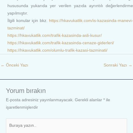
hususunda yukarıda yer verilen yazıda ayrıntılı değerlendirme
yapılmıştır.
İlgili konular için bkz.
https://hkavukatlik.com/is-kazasinda-manevi-
tazminat/
https://hkavukatlik.com/trafik-kazasinda-asli-kusur/
https://hkavukatlik.com/trafik-kazasinda-cenaze-giderleri/
https://hkavukatlik.com/olumlu-trafik-kazasi-tazminati/
←
Önceki Yazı
Sonraki Yazı
→
Yorum bırakın
E-posta adresiniz yayınlanmayacak.
Gerekli alanlar
*
ile
işaretlenmişlerdir
Buraya
yazın..