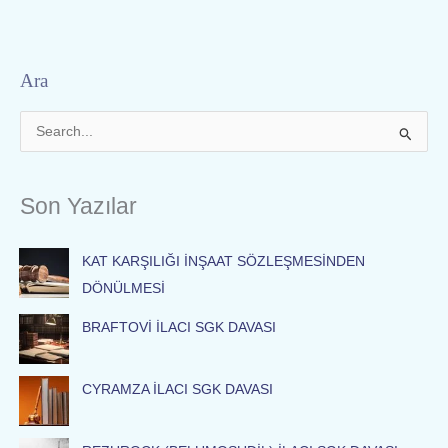
Ara
S
e
a
Son Yazılar
r
c
KAT KARŞILIĞI İNŞAAT SÖZLEŞMESİNDEN
h
DÖNÜLMESİ
f
o
BRAFTOVİ İLACI SGK DAVASI
r
:
CYRAMZA İLACI SGK DAVASI