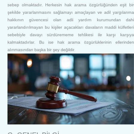
sebep olmaktadır. Herkesin hak arama özgürlüğünden eşit bir
şekilde yararlanmasını sağlamayı amaçlayan ve adil yargılanma
hakkının güvencesi olan adli yardım kurumundan dahi
yararlandırılmayan bu kişiler açacakları davaların maddi külfetleri
sebebiyle davayı sürdürememe tehlikesi ile karşı karşıya
kalmaktadırlar. Bu ise hak arama özgürlüklerinin ellerinden
alınmasından başka bir şey değildir.