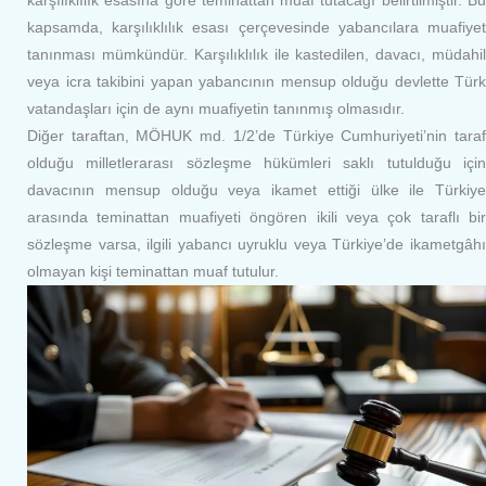
karşılıklılık esasına göre teminattan muaf tutacağı belirtilmiştir. Bu
kapsamda, karşılıklılık esası çerçevesinde yabancılara muafiyet
tanınması mümkündür. Karşılıklılık ile kastedilen, davacı, müdahil
veya icra takibini yapan yabancının mensup olduğu devlette Türk
vatandaşları için de aynı muafiyetin tanınmış olmasıdır.
Diğer taraftan, MÖHUK md. 1/2’de Türkiye Cumhuriyeti’nin taraf
olduğu milletlerarası sözleşme hükümleri saklı tutulduğu için
davacının mensup olduğu veya ikamet ettiği ülke ile Türkiye
arasında teminattan muafiyeti öngören ikili veya çok taraflı bir
sözleşme varsa, ilgili yabancı uyruklu veya Türkiye’de ikametgâhı
olmayan kişi teminattan muaf tutulur.