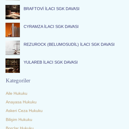
f
BRAFTOVİ İLACI SGK DAVASI
o
r
:
CYRAMZA İLACI SGK DAVASI
REZUROCK (BELUMOSUDİL) İLACI SGK DAVASI
YULAREB İLACI SGK DAVASI
Kategoriler
Aile Hukuku
Anayasa Hukuku
Askeri Ceza Hukuku
Bilişim Hukuku
Borçlar Hukuku