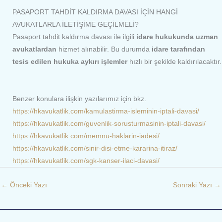
PASAPORT TAHDİT KALDIRMA DAVASI İÇİN HANGİ
AVUKATLARLA İLETİŞİME GEÇİLMELİ?
Pasaport tahdit kaldırma davası ile ilgili
idare hukukunda uzman
avukatlardan
hizmet alınabilir. Bu durumda
idare tarafından
tesis edilen hukuka aykırı işlemler
hızlı bir şekilde kaldırılacaktır.
Benzer konulara ilişkin yazılarımız için bkz.
https://hkavukatlik.com/kamulastirma-isleminin-iptali-davasi/
https://hkavukatlik.com/guvenlik-sorusturmasinin-iptali-davasi/
https://hkavukatlik.com/memnu-haklarin-iadesi/
https://hkavukatlik.com/sinir-disi-etme-kararina-itiraz/
https://hkavukatlik.com/sgk-kanser-ilaci-davasi/
←
Önceki Yazı
Sonraki Yazı
→