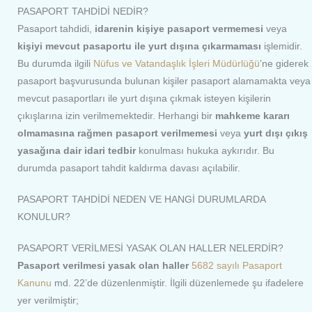
PASAPORT TAHDİDİ NEDİR?
Pasaport tahdidi,
idarenin kişiye pasaport vermemesi
veya
kişiyi mevcut pasaportu ile yurt dışına çıkarmaması
işlemidir.
Bu durumda ilgili
Nüfus ve Vatandaşlık İşleri Müdürlüğü
’ne giderek
pasaport başvurusunda bulunan kişiler pasaport alamamakta veya
mevcut pasaportları ile yurt dışına çıkmak isteyen kişilerin
çıkışlarına izin verilmemektedir. Herhangi bir
mahkeme kararı
olmamasına rağmen pasaport verilmemesi
veya
yurt dışı çıkış
yasağına dair idari tedbir
konulması hukuka aykırıdır. Bu
durumda pasaport tahdit kaldırma davası açılabilir.
PASAPORT TAHDİDİ NEDEN VE HANGİ DURUMLARDA
KONULUR?
PASAPORT VERİLMESİ YASAK OLAN HALLER NELERDİR?
Pasaport verilmesi yasak olan haller
5682 sayılı Pasaport
Kanunu
md. 22’de düzenlenmiştir. İlgili düzenlemede şu ifadelere
yer verilmiştir;