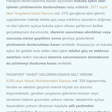
Pasaport tahdit kaldırma davası açısından
hukuka aykırı idari
işlemin yürütmesinin durdurulması
talep edilebilir.
2577 sayılı
İdari Yargılama Usulü Kanunu
md. 27/2 gereğince idari işlemin
uygulanması halinde telafisi güç veya imkânsız zararların doğması
ve idari işlemin açıkça hukuka aykırı olması şartlarının birlikte
gerçekleşmesi durumunda,
idarenin savunması alındıktan veya
savunma süresi geçtikten sonra
gerekçe gösterilerek
yürütmenin durdurulması kararı
verilebilir. Anayasa’ya ve hukuka
aykırı bir şekilde tesis edilen idari işlem
telafisi güç ve imkânsız
zararlara
neden olacaksa
idarenin savunmasının alınmaksızın
da yürütmeyi durdurma kararı
verilebilir.
PASAPORT TAHDİT KALDIRMA DAVASI ADLİ YARDIM
6100 sayılı Hukuk Muhakemeleri Kanunu
md. 334 kapsamında,
kendisi ve ailesinin geçimini önemli ölçüde zor duruma
düşürmeksizin, gereken yargılama giderlerini kısmen veya
tamamen ödeme gücünden yoksun olanlar, taleplerinin açıkça
dayanaktan yoksun olmaması kaydıyla
adli yardımdan