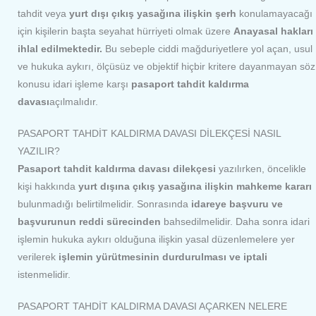
tahdit veya
yurt dışı çıkış yasağına ilişkin şerh
konulamayacağı
için kişilerin başta seyahat hürriyeti olmak üzere
Anayasal hakları
ihlal edilmektedir.
Bu sebeple ciddi mağduriyetlere yol açan, usul
ve hukuka aykırı, ölçüsüz ve objektif hiçbir kritere dayanmayan söz
konusu idari işleme karşı
pasaport tahdit kaldırma
davası
açılmalıdır.
PASAPORT TAHDİT KALDIRMA DAVASI DİLEKÇESİ NASIL
YAZILIR?
Pasaport tahdit kaldırma davası dilekçesi
yazılırken, öncelikle
kişi hakkında
yurt dışına çıkış yasağına ilişkin mahkeme kararı
bulunmadığı belirtilmelidir. Sonrasında
idareye başvuru ve
başvurunun reddi sürecinden
bahsedilmelidir. Daha sonra idari
işlemin hukuka aykırı olduğuna ilişkin yasal düzenlemelere yer
verilerek
işlemin yürütmesinin durdurulması ve iptali
istenmelidir.
PASAPORT TAHDİT KALDIRMA DAVASI AÇARKEN NELERE