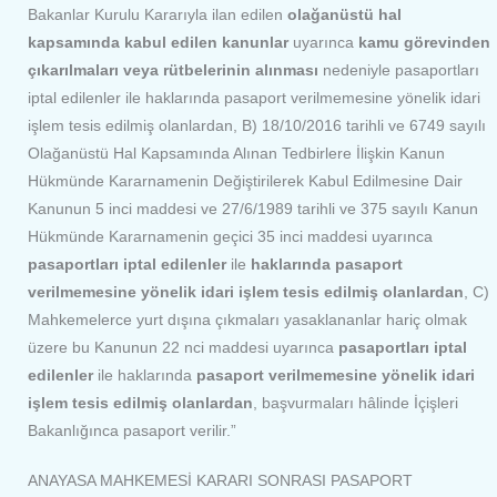
Bakanlar Kurulu Kararıyla ilan edilen
olağanüstü hal
kapsamında kabul edilen kanunlar
uyarınca
kamu görevinden
çıkarılmaları veya rütbelerinin alınması
nedeniyle pasaportları
iptal edilenler ile haklarında pasaport verilmemesine yönelik idari
işlem tesis edilmiş olanlardan, B) 18/10/2016 tarihli ve 6749 sayılı
Olağanüstü Hal Kapsamında Alınan Tedbirlere İlişkin Kanun
Hükmünde Kararnamenin Değiştirilerek Kabul Edilmesine Dair
Kanunun 5 inci maddesi ve 27/6/1989 tarihli ve 375 sayılı Kanun
Hükmünde Kararnamenin geçici 35 inci maddesi uyarınca
pasaportları iptal edilenler
ile
haklarında pasaport
verilmemesine yönelik idari işlem tesis edilmiş olanlardan
, C)
Mahkemelerce yurt dışına çıkmaları yasaklananlar hariç olmak
üzere bu Kanunun 22 nci maddesi uyarınca
pasaportları iptal
edilenler
ile haklarında
pasaport verilmemesine yönelik idari
işlem tesis edilmiş olanlardan
, başvurmaları hâlinde İçişleri
Bakanlığınca pasaport verilir.”
ANAYASA MAHKEMESİ KARARI SONRASI PASAPORT