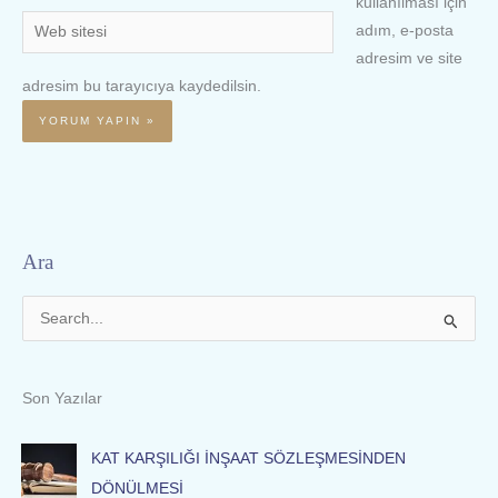
kullanılması için
Web
adım, e-posta
sitesi
adresim ve site
adresim bu tarayıcıya kaydedilsin.
Ara
S
e
a
Son Yazılar
r
c
KAT KARŞILIĞI İNŞAAT SÖZLEŞMESİNDEN
h
DÖNÜLMESİ