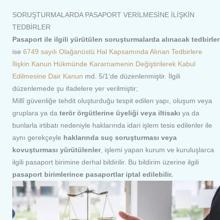
SORUŞTURMALARDA PASAPORT VERİLMESİNE İLİŞKİN
TEDBİRLER
Pasaport ile ilgili yürütülen soruşturmalarda alınacak tedbirler
ise
6749 sayılı Olağanüstü Hal Kapsamında Alınan Tedbirlere
İlişkin Kanun Hükmünde Kararnamenin Değiştirilerek Kabul
Edilmesine Dair Kanun
md. 5/1’de düzenlenmiştir. İlgili
düzenlemede şu ifadelere yer verilmiştir;
Millî güvenliğe tehdit oluşturduğu tespit edilen yapı, oluşum veya
gruplara ya da
terör örgütlerine üyeliği veya iltisakı
ya da
bunlarla irtibatı nedeniyle haklarında idari işlem tesis edilenler ile
aynı gerekçeyle
haklarında suç soruşturması veya
kovuşturması yürütülenler
, işlemi yapan kurum ve kuruluşlarca
ilgili pasaport birimine derhal bildirilir. Bu bildirim üzerine ilgili
pasaport birimlerince pasaportlar iptal edilebilir.