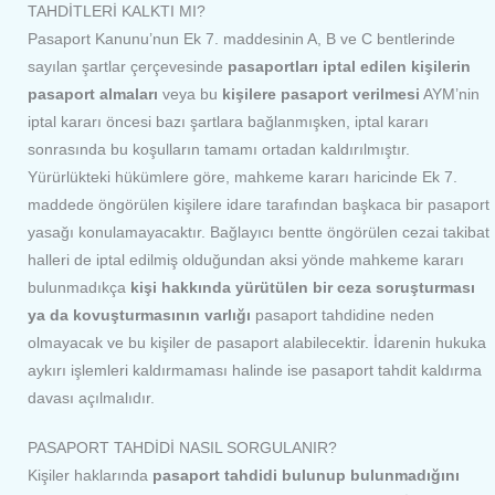
TAHDİTLERİ KALKTI MI?
Pasaport Kanunu’nun Ek 7. maddesinin A, B ve C bentlerinde
sayılan şartlar çerçevesinde
pasaportları iptal edilen kişilerin
pasaport almaları
veya bu
kişilere pasaport verilmesi
AYM’nin
iptal kararı öncesi bazı şartlara bağlanmışken, iptal kararı
sonrasında bu koşulların tamamı ortadan kaldırılmıştır.
Yürürlükteki hükümlere göre, mahkeme kararı haricinde Ek 7.
maddede öngörülen kişilere idare tarafından başkaca bir pasaport
yasağı konulamayacaktır. Bağlayıcı bentte öngörülen cezai takibat
halleri de iptal edilmiş olduğundan aksi yönde mahkeme kararı
bulunmadıkça
kişi hakkında yürütülen bir ceza soruşturması
ya da kovuşturmasının varlığı
pasaport tahdidine neden
olmayacak ve bu kişiler de pasaport alabilecektir. İdarenin hukuka
aykırı işlemleri kaldırmaması halinde ise pasaport tahdit kaldırma
davası açılmalıdır.
PASAPORT TAHDİDİ NASIL SORGULANIR?
Kişiler haklarında
pasaport tahdidi bulunup bulunmadığını