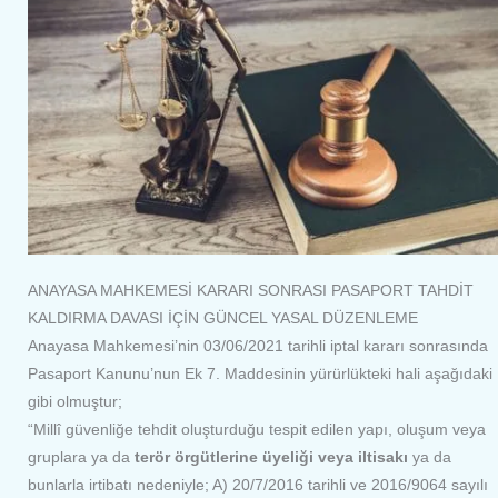
ANAYASA MAHKEMESİ KARARI SONRASI PASAPORT TAHDİT
KALDIRMA DAVASI İÇİN GÜNCEL YASAL DÜZENLEME
Anayasa Mahkemesi’nin 03/06/2021 tarihli iptal kararı sonrasında
Pasaport Kanunu’nun Ek 7. Maddesinin yürürlükteki hali aşağıdaki
gibi olmuştur;
“Millî güvenliğe tehdit oluşturduğu tespit edilen yapı, oluşum veya
gruplara ya da
terör örgütlerine üyeliği veya iltisakı
ya da
bunlarla irtibatı nedeniyle; A) 20/7/2016 tarihli ve 2016/9064 sayılı