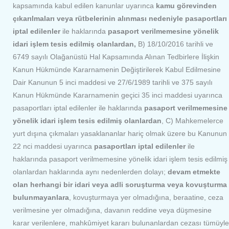
kapsamında kabul edilen kanunlar uyarınca
kamu görevinden
çıkarılmaları veya rütbelerinin alınması nedeniyle pasaportları
iptal edilenler
ile haklarında
pasaport verilmemesine yönelik
idari işlem tesis edilmiş olanlardan,
B) 18/10/2016 tarihli ve
6749 sayılı Olağanüstü Hal Kapsamında Alınan Tedbirlere İlişkin
Kanun Hükmünde Kararnamenin Değiştirilerek Kabul Edilmesine
Dair Kanunun 5 inci maddesi ve 27/6/1989 tarihli ve 375 sayılı
Kanun Hükmünde Kararnamenin geçici 35 inci maddesi uyarınca
pasaportları iptal edilenler ile haklarında
pasaport verilmemesine
yönelik idari işlem tesis edilmiş olanlardan
, C) Mahkemelerce
yurt dışına çıkmaları yasaklananlar hariç olmak üzere bu Kanunun
22 nci maddesi uyarınca
pasaportları iptal edilenler
ile
haklarında pasaport verilmemesine yönelik idari işlem tesis edilmiş
olanlardan haklarında aynı nedenlerden dolayı;
devam etmekte
olan herhangi bir idari veya adli soruşturma veya kovuşturma
bulunmayanlara
, kovuşturmaya yer olmadığına, beraatine, ceza
verilmesine yer olmadığına, davanın reddine veya düşmesine
karar verilenlere, mahkûmiyet kararı bulunanlardan cezası tümüyle