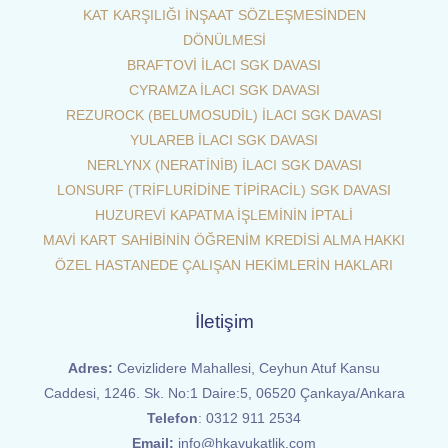
KAT KARŞILIĞI İNŞAAT SÖZLEŞMESİNDEN
DÖNÜLMESİ
BRAFTOVİ İLACI SGK DAVASI
CYRAMZA İLACI SGK DAVASI
REZUROCK (BELUMOSUDİL) İLACI SGK DAVASI
YULAREB İLACI SGK DAVASI
NERLYNX (NERATİNİB) İLACI SGK DAVASI
LONSURF (TRİFLURİDİNE TİPİRACİL) SGK DAVASI
HUZUREVİ KAPATMA İŞLEMİNİN İPTALİ
MAVİ KART SAHİBİNİN ÖĞRENİM KREDİSİ ALMA HAKKI
ÖZEL HASTANEDE ÇALIŞAN HEKİMLERİN HAKLARI
İletişim
Adres:
Cevizlidere Mahallesi, Ceyhun Atuf Kansu
Caddesi, 1246. Sk. No:1 Daire:5, 06520 Çankaya/Ankara
Telefon
:
0312 911 2534
Email:
info@hkavukatlik.com