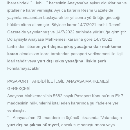
ibaresindeki “…lebi…” hecesinin Anayasa’ya aykırı olduklarına ve
iptallerine karar vermiştir. Ayrıca kararın Resmî Gazete’de
yayımlanmasından başlayarak bir yıl sonra yürürlüğe gireceği
hüküm altına alınmıştır. Böylece karar 14/7/2021 tarihli Resmî
Gazete’de yayınlanmış ve 14/7/2022 tarihinde yürürlüğe girmiştir.
Dolayısıyla Anayasa Mahkemesi kararına göre 14/7/2022
tarihinden itibaren
yurt dışına çıkış yasağına dair mahkeme
kararı
olmaksızın idare tarafından pasaport verilmemesi ile ilgili
idari tahdit veya
yurt dışı çıkış yasağına ilişkin şerh
konulamayacaktır.
PASAPORT TAHDİDİ İLE İLGİLİ ANAYASA MAHKEMESİ
GEREKÇESİ
Anayasa Mahkemesi’nin 5682 sayılı Pasaport Kanunu’nun Ek 7.
maddesinin hükümlerini iptal eden kararında şu ifadelere yer
verilmiştir;
”…Anayasa’nın 23. maddesinin üçüncü fıkrasında “Vatandaşın
yurt dışına çıkma hürriyeti
, ancak suç soruşturması veya