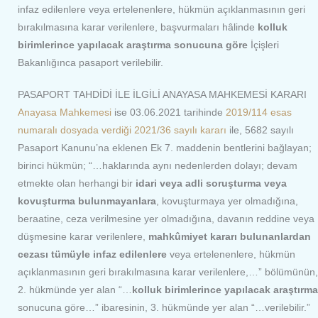
infaz edilenlere veya ertelenenlere, hükmün açıklanmasının geri
bırakılmasına karar verilenlere, başvurmaları hâlinde
kolluk
birimlerince yapılacak araştırma sonucuna göre
İçişleri
Bakanlığınca pasaport verilebilir.
PASAPORT TAHDİDİ İLE İLGİLİ ANAYASA MAHKEMESİ KARARI
Anayasa Mahkemesi
ise 03.06.2021 tarihinde
2019/114 esas
numaralı dosyada verdiği 2021/36 sayılı kararı
ile, 5682 sayılı
Pasaport Kanunu’na eklenen Ek 7. maddenin bentlerini bağlayan;
birinci hükmün; “…haklarında aynı nedenlerden dolayı; devam
etmekte olan herhangi bir
idari veya adli soruşturma veya
kovuşturma bulunmayanlara
, kovuşturmaya yer olmadığına,
beraatine, ceza verilmesine yer olmadığına, davanın reddine veya
düşmesine karar verilenlere,
mahkûmiyet kararı bulunanlardan
cezası tümüyle infaz edilenlere
veya ertelenenlere, hükmün
açıklanmasının geri bırakılmasına karar verilenlere,…” bölümünün,
2. hükmünde yer alan “…
kolluk birimlerince yapılacak araştırma
sonucuna göre…” ibaresinin, 3. hükmünde yer alan “…verilebilir.”