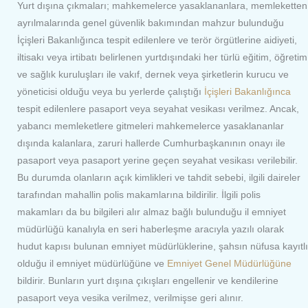
Yurt dışına çıkmaları; mahkemelerce yasaklananlara, memleketten
ayrılmalarında genel güvenlik bakımından mahzur bulunduğu
İçişleri Bakanlığınca tespit edilenlere ve terör örgütlerine aidiyeti,
iltisakı veya irtibatı belirlenen yurtdışındaki her türlü eğitim, öğretim
ve sağlık kuruluşları ile vakıf, dernek veya şirketlerin kurucu ve
yöneticisi olduğu veya bu yerlerde çalıştığı
İçişleri Bakanlığınca
tespit edilenlere pasaport veya seyahat vesikası verilmez. Ancak,
yabancı memleketlere gitmeleri mahkemelerce yasaklananlar
dışında kalanlara, zaruri hallerde Cumhurbaşkanının onayı ile
pasaport veya pasaport yerine geçen seyahat vesikası verilebilir.
Bu durumda olanların açık kimlikleri ve tahdit sebebi, ilgili daireler
tarafından mahallin polis makamlarına bildirilir. İlgili polis
makamları da bu bilgileri alır almaz bağlı bulunduğu il emniyet
müdürlüğü kanalıyla en seri haberleşme aracıyla yazılı olarak
hudut kapısı bulunan emniyet müdürlüklerine, şahsın nüfusa kayıtlı
olduğu il emniyet müdürlüğüne ve
Emniyet Genel Müdürlüğüne
bildirir. Bunların yurt dışına çıkışları engellenir ve kendilerine
pasaport veya vesika verilmez, verilmişse geri alınır.