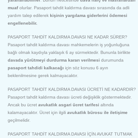
yararlanabilirler
. Bunun neticesinde
dava harç ve masraflardan
muaf
olurlar. Pasaport tahdit kaldırma davası sırasında da adli
yardım talep edilerek
kişinin yargılama giderlerini ödemesi
engellenebilir.
PASAPORT TAHDİT KALDIRMA DAVASI NE KADAR SÜRER?
Pasaport tahdit kaldırma davası mahkemelerin iş yoğunluğuna
bağlı olmak kaydıyla yaklaşık 6 ay sürmektedir. Bununla birlikte
davada yürütmeyi durdurma kararı verilmesi
durumunda
pasaport tahdidi kalkacağı
için söz konusu 6 ayın
beklenilmesine gerek kalmayacaktır.
PASAPORT TAHDİT KALDIRMA DAVASI ÜCRETİ NE KADARDIR?
Pasaport tahdit kaldırma davası ücreti değişiklik göstermektedir.
Ancak bu ücret
avukatlık asgari ücret tarifesi
altında
kalamayacaktır. Ücret için ilgili
avukatlık bürosu ile iletişime
geçilmelidir.
PASAPORT TAHDİT KALDIRMA DAVASI İÇİN AVUKAT TUTMAK