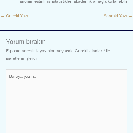
anonimleştirilmiş istatistikleri akademik amaçla kullanabilir.
←
Önceki Yazı
Sonraki Yazı
→
Yorum bırakın
E-posta adresiniz yayınlanmayacak.
Gerekli alanlar
*
ile
işaretlenmişlerdir
Buraya
yazın..