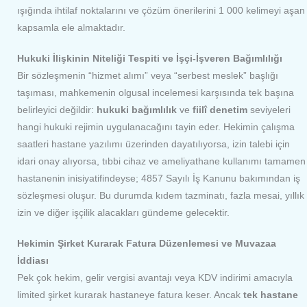
ışığında ihtilaf noktalarını ve çözüm önerilerini 1 000 kelimeyi aşan
kapsamla ele almaktadır.
Hukuki İlişkinin Niteliği Tespiti ve İşçi-İşveren Bağımlılığı
Bir sözleşmenin “hizmet alımı” veya “serbest meslek” başlığı
taşıması, mahkemenin olgusal incelemesi karşısında tek başına
belirleyici değildir:
hukuki bağımlılık
ve
fiilî denetim
seviyeleri
hangi hukuki rejimin uygulanacağını tayin eder. Hekimin çalışma
saatleri hastane yazılımı üzerinden dayatılıyorsa, izin talebi için
idari onay alıyorsa, tıbbi cihaz ve ameliyathane kullanımı tamamen
hastanenin inisiyatifindeyse; 4857 Sayılı İş Kanunu bakımından iş
sözleşmesi oluşur. Bu durumda kıdem tazminatı, fazla mesai, yıllık
izin ve diğer işçilik alacakları gündeme gelecektir.
Hekimin Şirket Kurarak Fatura Düzenlemesi ve Muvazaa
İddiası
Pek çok hekim, gelir vergisi avantajı veya KDV indirimi amacıyla
limited şirket kurarak hastaneye fatura keser. Ancak
tek hastane