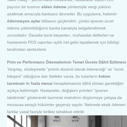
payının bir kısmını
elden ödeme
yöntemiyle vergi yükünü
azaltmak amacıyla bankasız devreder. Bu uygulama, hekimin
ödenmeyen aylar
iddiasını güçlendirir; çünkü işveren ücret
ödeme yükümlülüğünü banka kanalıyla belgelendirmek
zorundadır. Davada tanık beyanları, muhasebe defterleri ve
hastanenin POS raporları aylık net geliri ispatlamak için bilirkişi
tarafından sentezlenir.
Prim ve Performans Ödemelerinin Temel Ücrete Dâhil Edilmesi
Yargıtay; sözleşmede “primin düzenli olarak ödeneceği” ve “ücret
bileşeni” olduğuna dair ifadeler varsa, bu tutarların
kıdem
tazminatı
ile
fazla mesai
hesaplamasına dâhil olması gerektiğini
açıkça belirtmiştir. Hastaneler, değişken primleri “işveren
takdirinde” göstererek tazminat matrahını düşürmeye çalışsa da
muvazaa amaçlı hükümler geçersiz sayılır. Neticede eksik ödenen
farklar yasal faiziyle birlikte tahakkuk ettirilir.