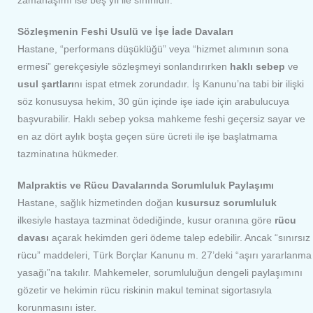
zamanaşımı ise beş yıl ile sınırlıdır.
Sözleşmenin Feshi Usulü ve İşe İade Davaları
Hastane, “performans düşüklüğü” veya “hizmet alımının sona
ermesi” gerekçesiyle sözleşmeyi sonlandırırken
haklı sebep
ve
usul şartları
nı ispat etmek zorundadır. İş Kanunu’na tabi bir ilişki
söz konusuysa hekim, 30 gün içinde işe iade için arabulucuya
başvurabilir. Haklı sebep yoksa mahkeme feshi geçersiz sayar ve
en az dört aylık boşta geçen süre ücreti ile işe başlatmama
tazminatına hükmeder.
Malpraktis ve Rücu Davalarında Sorumluluk Paylaşımı
Hastane, sağlık hizmetinden doğan
kusursuz sorumluluk
ilkesiyle hastaya tazminat ödediğinde, kusur oranına göre
rücu
davası
açarak hekimden geri ödeme talep edebilir. Ancak “sınırsız
rücu” maddeleri, Türk Borçlar Kanunu m. 27’deki “aşırı yararlanma
yasağı”na takılır. Mahkemeler, sorumluluğun dengeli paylaşımını
gözetir ve hekimin rücu riskinin makul teminat sigortasıyla
korunmasını ister.