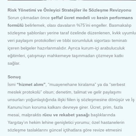
Risk Yönetimi ve Önleyici Stratejiler ile Sözleşme Revizyonu
Sorun çıkmadan önce
şeffaf ücret modeli
ve
kesin performans
formülü
belirlemek, olası davaların %75’ini engeller. Basmakalıp
sözleşme şablonları yerine taraf özelinde düzenlenen, kvkk uyumlu
veri paylaşım protokolleri ve tıbbi sorumluluk sigortası teminatı
içeren belgeler hazırlanmalıdır. Ayrıca kurum-içi arabuluculuk
eğitimleri, çatışmayı mahkemeye taşınmadan çözmeye katkı
sağlar.
Sonuç
İsmi
“hizmet alımı”
, “muayenehane kiralama” ya da “serbest
meslek protokolü” olsun; denetim, talimat ve gelir paylaşımı
unsurları yoğunlaştığında ilişki fiilen iş sözleşmesine dönüşür ve İş
Kanunu’nun koruma kalkanı devreye girer. Ücret, prim, fazla
mesai, malpraktis
rücu ve rekabet yasağı
başlıklarında
Yargıtay’ın hekim lehine genişletici yorumu; özel hastanelerin
sözleşme taslaklarını güncel içtihatlara göre revize etmesini