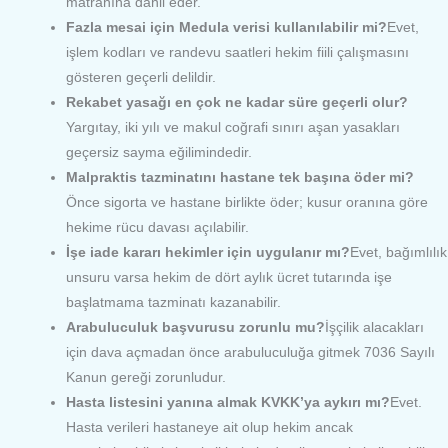
matrahına dâhil eder.
Fazla mesai için Medula verisi kullanılabilir mi?
Evet,
işlem kodları ve randevu saatleri hekim fiili çalışmasını
gösteren geçerli delildir.
Rekabet yasağı en çok ne kadar süre geçerli olur?
Yargıtay, iki yılı ve makul coğrafi sınırı aşan yasakları
geçersiz sayma eğilimindedir.
Malpraktis tazminatını hastane tek başına öder mi?
Önce sigorta ve hastane birlikte öder; kusur oranına göre
hekime rücu davası açılabilir.
İşe iade kararı hekimler için uygulanır mı?
Evet, bağımlılık
unsuru varsa hekim de dört aylık ücret tutarında işe
başlatmama tazminatı kazanabilir.
Arabuluculuk başvurusu zorunlu mu?
İşçilik alacakları
için dava açmadan önce arabuluculuğa gitmek 7036 Sayılı
Kanun gereği zorunludur.
Hasta listesini yanına almak KVKK’ya aykırı mı?
Evet.
Hasta verileri hastaneye ait olup hekim ancak