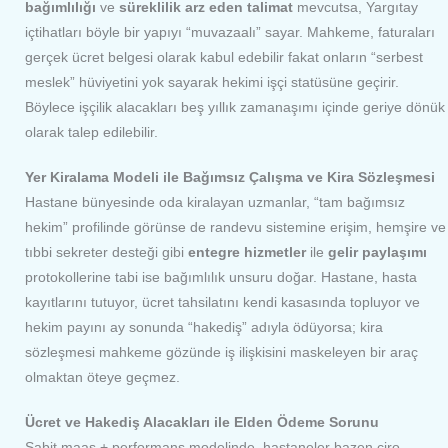
bağımlılığı
ve
süreklilik arz eden talimat
mevcutsa, Yargıtay
içtihatları böyle bir yapıyı “muvazaalı” sayar. Mahkeme, faturaları
gerçek ücret belgesi olarak kabul edebilir fakat onların “serbest
meslek” hüviyetini yok sayarak hekimi işçi statüsüne geçirir.
Böylece işçilik alacakları beş yıllık zamanaşımı içinde geriye dönük
olarak talep edilebilir.
Yer Kiralama Modeli ile Bağımsız Çalışma ve Kira Sözleşmesi
Hastane bünyesinde oda kiralayan uzmanlar, “tam bağımsız
hekim” profilinde görünse de randevu sistemine erişim, hemşire ve
tıbbi sekreter desteği gibi
entegre hizmetler
ile
gelir paylaşımı
protokollerine tabi ise bağımlılık unsuru doğar. Hastane, hasta
kayıtlarını tutuyor, ücret tahsilatını kendi kasasında topluyor ve
hekim payını ay sonunda “hakediş” adıyla ödüyorsa; kira
sözleşmesi mahkeme gözünde iş ilişkisini maskeleyen bir araç
olmaktan öteye geçmez.
Ücret ve Hakediş Alacakları ile Elden Ödeme Sorunu
Sabit maaş + performans modelinde, hastaneler bazen ciro