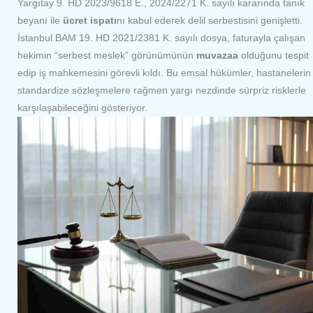
Yargıtay 9. HD 2023/9618 E., 2024/2271 K. sayılı kararında tanık
beyanı ile
ücret ispatı
nı kabul ederek delil serbestisini genişletti.
İstanbul BAM 19. HD 2021/2381 K. sayılı dosya, faturayla çalışan
hekimin “serbest meslek” görünümünün
muvazaa
olduğunu tespit
edip iş mahkemesini görevli kıldı. Bu emsal hükümler, hastanelerin
standardize sözleşmelere rağmen yargı nezdinde sürpriz risklerle
karşılaşabileceğini gösteriyor.