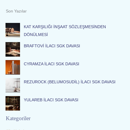
a
Son Yazılar
r
c
KAT KARŞILIĞI İNŞAAT SÖZLEŞMESİNDEN
h
DÖNÜLMESİ
f
BRAFTOVİ İLACI SGK DAVASI
o
r
:
CYRAMZA İLACI SGK DAVASI
REZUROCK (BELUMOSUDİL) İLACI SGK DAVASI
YULAREB İLACI SGK DAVASI
Kategoriler