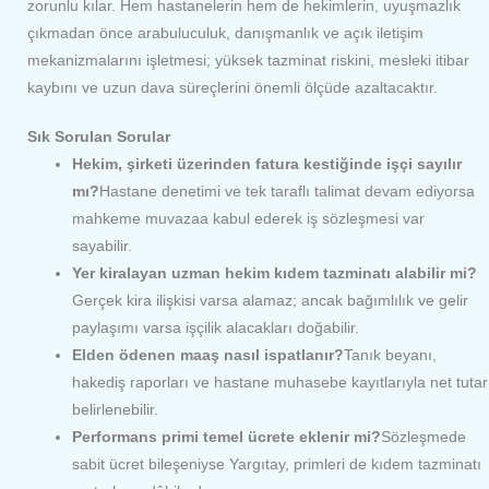
zorunlu kılar. Hem hastanelerin hem de hekimlerin, uyuşmazlık
çıkmadan önce arabuluculuk, danışmanlık ve açık iletişim
mekanizmalarını işletmesi; yüksek tazminat riskini, mesleki itibar
kaybını ve uzun dava süreçlerini önemli ölçüde azaltacaktır.
Sık Sorulan Sorular
Hekim, şirketi üzerinden fatura kestiğinde işçi sayılır
mı?
Hastane denetimi ve tek taraflı talimat devam ediyorsa
mahkeme muvazaa kabul ederek iş sözleşmesi var
sayabilir.
Yer kiralayan uzman hekim kıdem tazminatı alabilir mi?
Gerçek kira ilişkisi varsa alamaz; ancak bağımlılık ve gelir
paylaşımı varsa işçilik alacakları doğabilir.
Elden ödenen maaş nasıl ispatlanır?
Tanık beyanı,
hakediş raporları ve hastane muhasebe kayıtlarıyla net tutar
belirlenebilir.
Performans primi temel ücrete eklenir mi?
Sözleşmede
sabit ücret bileşeniyse Yargıtay, primleri de kıdem tazminatı