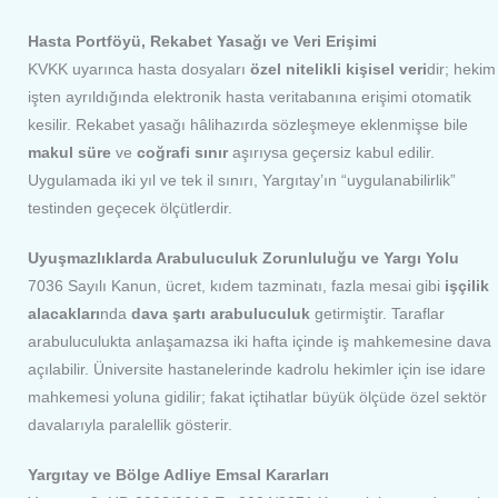
Hasta Portföyü, Rekabet Yasağı ve Veri Erişimi
KVKK uyarınca hasta dosyaları
özel nitelikli kişisel veri
dir; hekim
işten ayrıldığında elektronik hasta veritabanına erişimi otomatik
kesilir. Rekabet yasağı hâlihazırda sözleşmeye eklenmişse bile
makul süre
ve
coğrafi sınır
aşırıysa geçersiz kabul edilir.
Uygulamada iki yıl ve tek il sınırı, Yargıtay’ın “uygulanabilirlik”
testinden geçecek ölçütlerdir.
Uyuşmazlıklarda Arabuluculuk Zorunluluğu ve Yargı Yolu
7036 Sayılı Kanun, ücret, kıdem tazminatı, fazla mesai gibi
işçilik
alacakları
nda
dava şartı arabuluculuk
getirmiştir. Taraflar
arabuluculukta anlaşamazsa iki hafta içinde iş mahkemesine dava
açılabilir. Üniversite hastanelerinde kadrolu hekimler için ise idare
mahkemesi yoluna gidilir; fakat içtihatlar büyük ölçüde özel sektör
davalarıyla paralellik gösterir.
Yargıtay ve Bölge Adliye Emsal Kararları