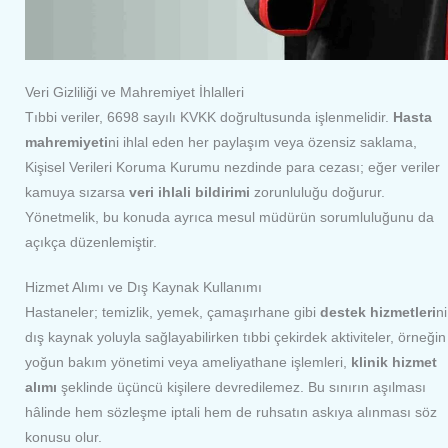
Veri Gizliliği ve Mahremiyet İhlalleri
Tıbbi veriler, 6698 sayılı KVKK doğrultusunda işlenmelidir.
Hasta
mahremiyeti
ni ihlal eden her paylaşım veya özensiz saklama,
Kişisel Verileri Koruma Kurumu nezdinde para cezası; eğer veriler
kamuya sızarsa
veri ihlali bildirimi
zorunluluğu doğurur.
Yönetmelik, bu konuda ayrıca mesul müdürün sorumluluğunu da
açıkça düzenlemiştir.
Hizmet Alımı ve Dış Kaynak Kullanımı
Hastaneler; temizlik, yemek, çamaşırhane gibi
destek hizmetleri
ni
dış kaynak yoluyla sağlayabilirken tıbbi çekirdek aktiviteler, örneğin
yoğun bakım yönetimi veya ameliyathane işlemleri,
klinik hizmet
alımı
şeklinde üçüncü kişilere devredilemez. Bu sınırın aşılması
hâlinde hem sözleşme iptali hem de ruhsatın askıya alınması söz
konusu olur.