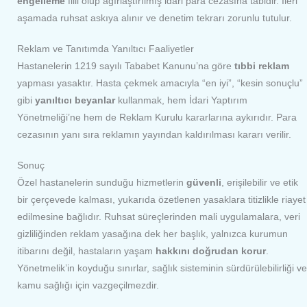
engelleme
fiili olup ağırlaştırılmış idari para cezasına tabidir. İleri
aşamada ruhsat askıya alınır ve denetim tekrarı zorunlu tutulur.
Reklam ve Tanıtımda Yanıltıcı Faaliyetler
Hastanelerin 1219 sayılı Tababet Kanunu’na göre
tıbbi reklam
yapması yasaktır. Hasta çekmek amacıyla “en iyi”, “kesin sonuçlu”
gibi
yanıltıcı beyanlar
kullanmak, hem İdari Yaptırım
Yönetmeliği’ne hem de Reklam Kurulu kararlarına aykırıdır. Para
cezasının yanı sıra reklamın yayından kaldırılması kararı verilir.
Sonuç
Özel hastanelerin sunduğu hizmetlerin
güvenli
, erişilebilir ve etik
bir çerçevede kalması, yukarıda özetlenen yasaklara titizlikle riayet
edilmesine bağlıdır. Ruhsat süreçlerinden mali uygulamalara, veri
gizliliğinden reklam yasağına dek her başlık, yalnızca kurumun
itibarını değil, hastaların yaşam
hakkını doğrudan korur
.
Yönetmelik’in koyduğu sınırlar, sağlık sisteminin sürdürülebilirliği ve
kamu sağlığı için vazgeçilmezdir.