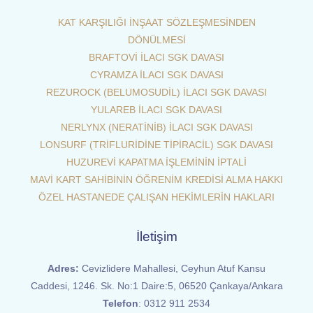
KAT KARŞILIĞI İNŞAAT SÖZLEŞMESİNDEN
DÖNÜLMESİ
BRAFTOVİ İLACI SGK DAVASI
CYRAMZA İLACI SGK DAVASI
REZUROCK (BELUMOSUDİL) İLACI SGK DAVASI
YULAREB İLACI SGK DAVASI
NERLYNX (NERATİNİB) İLACI SGK DAVASI
LONSURF (TRİFLURİDİNE TİPİRACİL) SGK DAVASI
HUZUREVİ KAPATMA İŞLEMİNİN İPTALİ
MAVİ KART SAHİBİNİN ÖĞRENİM KREDİSİ ALMA HAKKI
ÖZEL HASTANEDE ÇALIŞAN HEKİMLERİN HAKLARI
İletişim
Adres:
Cevizlidere Mahallesi, Ceyhun Atuf Kansu
Caddesi, 1246. Sk. No:1 Daire:5, 06520 Çankaya/Ankara
Telefon
:
0312 911 2534