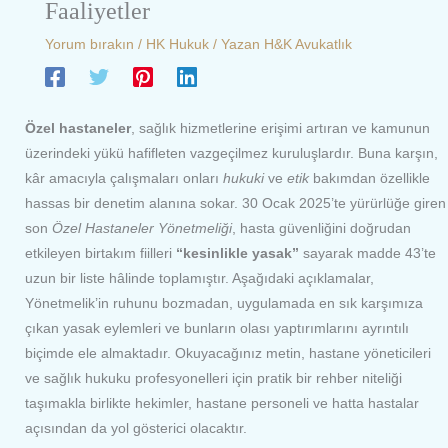
Faaliyetler
Yorum bırakın
/
HK Hukuk
/ Yazan
H&K Avukatlık
Özel hastaneler
, sağlık hizmetlerine erişimi artıran ve kamunun
üzerindeki yükü hafifleten vazgeçilmez kuruluşlardır. Buna karşın,
kâr amacıyla çalışmaları onları
hukuki
ve
etik
bakımdan özellikle
hassas bir denetim alanına sokar. 30 Ocak 2025’te yürürlüğe giren
son
Özel Hastaneler Yönetmeliği
, hasta güvenliğini doğrudan
etkileyen birtakım fiilleri
“kesinlikle yasak”
sayarak madde 43’te
uzun bir liste hâlinde toplamıştır. Aşağıdaki açıklamalar,
Yönetmelik’in ruhunu bozmadan, uygulamada en sık karşımıza
çıkan yasak eylemleri ve bunların olası yaptırımlarını ayrıntılı
biçimde ele almaktadır. Okuyacağınız metin, hastane yöneticileri
ve sağlık hukuku profesyonelleri için pratik bir rehber niteliği
taşımakla birlikte hekimler, hastane personeli ve hatta hastalar
açısından da yol gösterici olacaktır.