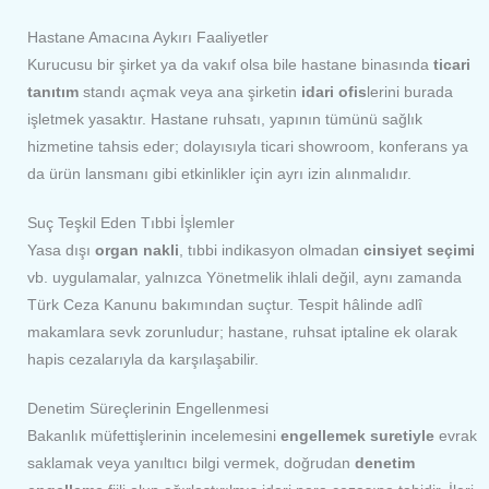
Hastane Amacına Aykırı Faaliyetler
Kurucusu bir şirket ya da vakıf olsa bile hastane binasında
ticari
tanıtım
standı açmak veya ana şirketin
idari ofis
lerini burada
işletmek yasaktır. Hastane ruhsatı, yapının tümünü sağlık
hizmetine tahsis eder; dolayısıyla ticari showroom, konferans ya
da ürün lansmanı gibi etkinlikler için ayrı izin alınmalıdır.
Suç Teşkil Eden Tıbbi İşlemler
Yasa dışı
organ nakli
, tıbbi indikasyon olmadan
cinsiyet seçimi
vb. uygulamalar, yalnızca Yönetmelik ihlali değil, aynı zamanda
Türk Ceza Kanunu bakımından suçtur. Tespit hâlinde adlî
makamlara sevk zorunludur; hastane, ruhsat iptaline ek olarak
hapis cezalarıyla da karşılaşabilir.
Denetim Süreçlerinin Engellenmesi
Bakanlık müfettişlerinin incelemesini
engellemek suretiyle
evrak
saklamak veya yanıltıcı bilgi vermek, doğrudan
denetim