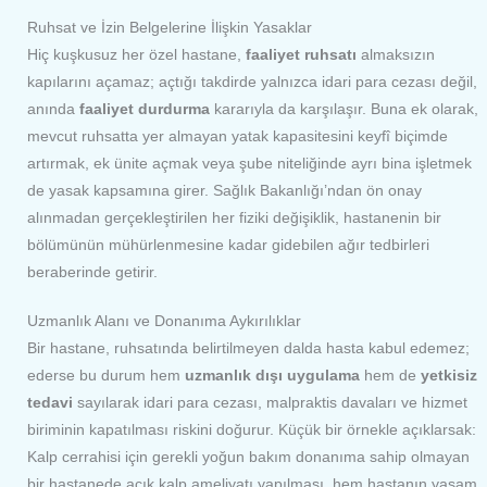
Ruhsat ve İzin Belgelerine İlişkin Yasaklar
Hiç kuşkusuz her özel hastane,
faaliyet ruhsatı
almaksızın
kapılarını açamaz; açtığı takdirde yalnızca idari para cezası değil,
anında
faaliyet durdurma
kararıyla da karşılaşır. Buna ek olarak,
mevcut ruhsatta yer almayan yatak kapasitesini keyfî biçimde
artırmak, ek ünite açmak veya şube niteliğinde ayrı bina işletmek
de yasak kapsamına girer. Sağlık Bakanlığı’ndan ön onay
alınmadan gerçekleştirilen her fiziki değişiklik, hastanenin bir
bölümünün mühürlenmesine kadar gidebilen ağır tedbirleri
beraberinde getirir.
Uzmanlık Alanı ve Donanıma Aykırılıklar
Bir hastane, ruhsatında belirtilmeyen dalda hasta kabul edemez;
ederse bu durum hem
uzmanlık dışı uygulama
hem de
yetkisiz
tedavi
sayılarak idari para cezası, malpraktis davaları ve hizmet
biriminin kapatılması riskini doğurur. Küçük bir örnekle açıklarsak:
Kalp cerrahisi için gerekli yoğun bakım donanıma sahip olmayan
bir hastanede açık kalp ameliyatı yapılması, hem hastanın yaşam