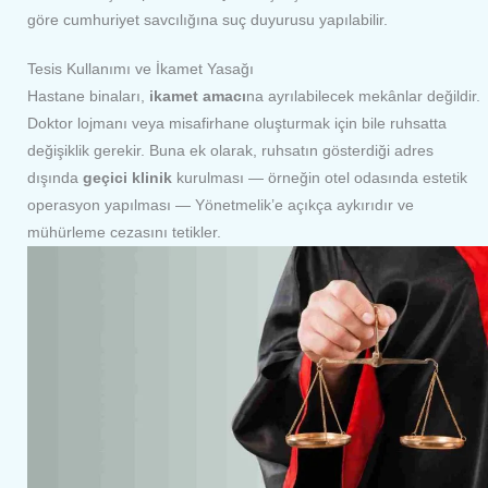
göre cumhuriyet savcılığına suç duyurusu yapılabilir.
Tesis Kullanımı ve İkamet Yasağı
Hastane binaları,
ikamet amacı
na ayrılabilecek mekânlar değildir.
Doktor lojmanı veya misafirhane oluşturmak için bile ruhsatta
değişiklik gerekir. Buna ek olarak, ruhsatın gösterdiği adres
dışında
geçici klinik
kurulması — örneğin otel odasında estetik
operasyon yapılması — Yönetmelik’e açıkça aykırıdır ve
mühürleme cezasını tetikler.