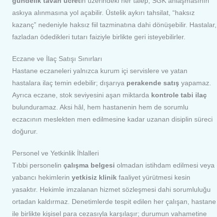
gündelik tavan ücret
in üzerindeki her talep, SGK anlaşmasının
askıya alınmasına yol açabilir. Üstelik aykırı tahsilat, “haksız
kazanç” nedeniyle haksız fiil tazminatına dahi dönüşebilir. Hastalar,
fazladan ödedikleri tutarı faiziyle birlikte geri isteyebilirler.
Eczane ve İlaç Satışı Sınırları
Hastane eczaneleri yalnızca kurum içi servislere ve yatan
hastalara ilaç temin edebilir; dışarıya
perakende satış
yapamaz.
Ayrıca eczane, stok seviyesini aşan miktarda
kontrole tabi ilaç
bulunduramaz. Aksi hâl, hem hastanenin hem de sorumlu
eczacının meslekten men edilmesine kadar uzanan disiplin süreci
doğurur.
Personel ve Yetkinlik İhlalleri
Tıbbi personelin
çalışma belgesi
olmadan istihdam edilmesi veya
yabancı hekimlerin
yetkisiz klinik
faaliyet yürütmesi kesin
yasaktır. Hekimle imzalanan hizmet sözleşmesi dahi sorumluluğu
ortadan kaldırmaz. Denetimlerde tespit edilen her çalışan, hastane
ile birlikte kişisel para cezasıyla karşılaşır; durumun vahametine