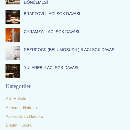
DÖNÜLMESİ
f
BRAFTOVİ İLACI SGK DAVASI
o
r
:
CYRAMZA İLACI SGK DAVASI
REZUROCK (BELUMOSUDİL) İLACI SGK DAVASI
YULAREB İLACI SGK DAVASI
Kategoriler
Aile Hukuku
Anayasa Hukuku
Askeri Ceza Hukuku
Bilişim Hukuku