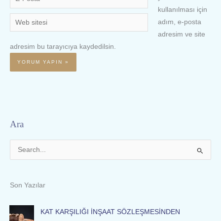
Posta
kullanılması için
Web
adım, e-posta
sitesi
adresim ve site
adresim bu tarayıcıya kaydedilsin.
Ara
S
e
a
Son Yazılar
r
c
KAT KARŞILIĞI İNŞAAT SÖZLEŞMESİNDEN
h