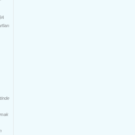
”
34
tları
tinde
ılmak
n