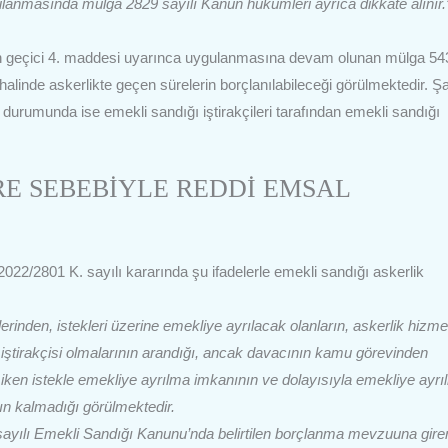
lanmasında mülga 2829 sayılı Kanun hükümleri ayrıca dikkate alınır.
n’un geçici 4. maddesi uyarınca uygulanmasına devam olunan mülga 54
alinde askerlikte geçen sürelerin borçlanılabileceği görülmektedir. Şar
urumunda ise emekli sandığı iştirakçileri tarafından emekli sandığı
E SEBEBİYLE REDDİ EMSAL
2022/2801 K. sayılı kararında şu ifadelerle emekli sandığı askerlik
rinden, istekleri üzerine emekliye ayrılacak olanların, askerlik hizme
dık iştirakçisi olmalarının arandığı, ancak davacının kamu görevinden
a iken istekle emekliye ayrılma imkanının ve dolayısıyla emekliye ayr
ın kalmadığı görülmektedir.
sayılı Emekli Sandığı Kanunu’nda belirtilen borçlanma mevzuuna gire