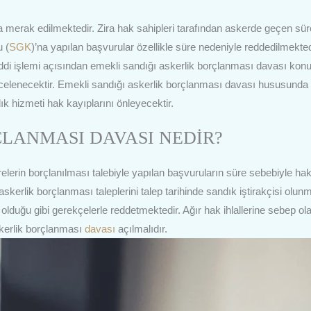
 merak edilmektedir. Zira hak sahipleri tarafından askerde geçen sür
 (
SGK
)’na yapılan başvurular özellikle süre nedeniyle reddedilmekted
eddi işlemi açısından emekli sandığı askerlik borçlanması davası kon
celenecektir. Emekli sandığı askerlik borçlanması davası hususunda 
k hizmeti hak kayıplarını önleyecektir.
ÇLANMASI DAVASI NEDİR?
lerin borçlanılması talebiyle yapılan başvuruların süre sebebiyle hak
kerlik borçlanması taleplerini talep tarihinde sandık iştirakçisi olun
 olduğu gibi gerekçelerle reddetmektedir. Ağır hak ihlallerine sebep ol
skerlik borçlanması
davası
açılmalıdır.