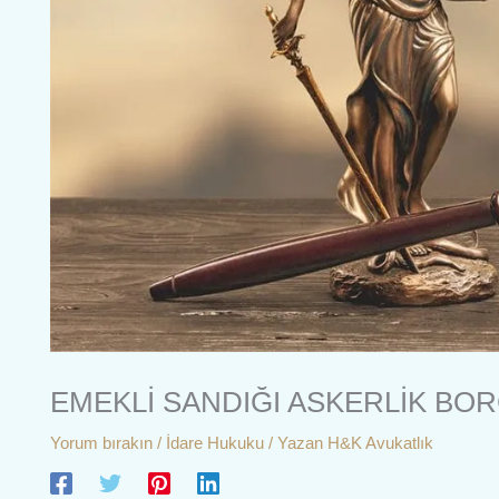
EMEKLİ SANDIĞI ASKERLİK BO
Yorum bırakın
/
İdare Hukuku
/ Yazan
H&K Avukatlık