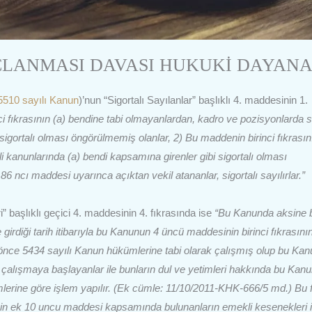
ÇLANMASI DAVASI HUKUKİ DAYAN
5510 sayılı Kanun
)’nun “Sigortalı Sayılanlar” başlıklı 4. maddesinin 1.
i fıkrasının (a) bendine tabi olmayanlardan, kadro ve pozisyonlarda s
i sigortalı olması öngörülmemiş olanlar, 2) Bu maddenin birinci fıkrasın
ili kanunlarında (a) bendi kapsamına girenler gibi sigortalı olması
 ncı maddesi uyarınca açıktan vekil atananlar, sigortalı sayılırlar.”
” başlıklı geçici 4. maddesinin 4. fıkrasında ise
“Bu Kanunda aksine b
irdiği tarih itibarıyla bu Kanunun 4 üncü maddesinin birinci fıkrasının
 önce 5434 sayılı Kanun hükümlerine tabi olarak çalışmış olup bu Ka
n çalışmaya başlayanlar ile bunların dul ve yetimleri hakkında bu Kanu
mlerine göre işlem yapılır. (Ek cümle: 11/10/2011-KHK-666/5 md.) Bu f
 ek 10 uncu maddesi kapsamında bulunanların emekli kesenekleri i