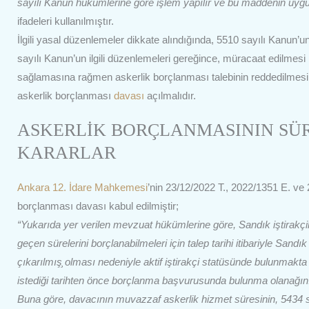
sayılı Kanun hükümlerine göre işlem yapılır ve bu maddenin uygu
ifadeleri kullanılmıştır.
İlgili yasal düzenlemeler dikkate alındığında, 5510 sayılı Kanu
sayılı Kanun’un ilgili düzenlemeleri gereğince, müracaat edilmesi h
sağlamasına rağmen askerlik borçlanması talebinin reddedilmesi d
askerlik borçlanması
davası
açılmalıdır.
ASKERLİK BORÇLANMASININ SÜR
KARARLAR
Ankara 12. İdare Mahkemesi
’nin 23/12/2022 T., 2022/1351 E. ve 
borçlanması davası kabul edilmiştir;
“Yukarıda yer verilen mevzuat hükümlerine göre, Sandık iştirakçile
geçen sürelerini borçlanabilmeleri için talep tarihi itibariyle San
çıkarılmış̧ olması nedeniyle aktif iştirakçi statüsünde bulunmakt
istediği tarihten önce borçlanma başvurusunda bulunma olanağın
Buna göre, davacının muvazzaf askerlik hizmet süresinin, 5434 