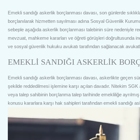
Emekli sandığı askerlik borçlanması davası, son günlerde sıklıkla
borçlanılarak hizmetten sayılması adına Sosyal Güvenlik Kurumu
sebeple aşağıda askerlik borçlanması talebinin süre nedeniyle r
mevzuat, mahkeme kararları ve öğreti görüşleri doğrultusunda in
ve sosyal güvenlik hukuku avukatı tarafından sağlanacak avukatlı
EMEKLİ SANDIĞI ASKERLİK BOR
Emekli sandığı askerlik borçlanması davası, askerlikte geçen süre
şekilde reddedilmesi işlemine karşı açılan davadır. Nitekim SGK as
veya talep sahibinin borçlanma talep tarihinde emekliliğe ayrılmış
konusu kararlara karşı hak sahipleri tarafından emekli sandığı a