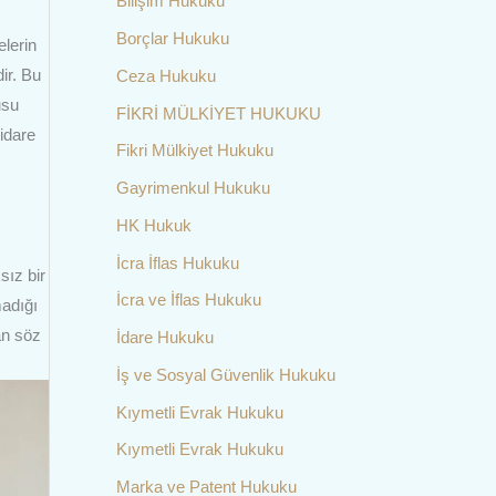
Bilişim Hukuku
Borçlar Hukuku
elerin
ir. Bu
Ceza Hukuku
usu
FİKRİ MÜLKİYET HUKUKU
idare
Fikri Mülkiyet Hukuku
Gayrimenkul Hukuku
HK Hukuk
İcra İflas Hukuku
sız bir
İcra ve İflas Hukuku
madığı
an söz
İdare Hukuku
İş ve Sosyal Güvenlik Hukuku
Kıymetli Evrak Hukuku
Kıymetli Evrak Hukuku
Marka ve Patent Hukuku