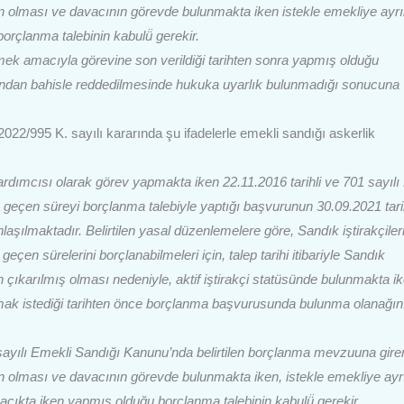
den olması ve davacının görevde bulunmakta iken istekle emekliye ayrı
rçlanma talebinin kabulü̈ gerekir.
ek amacıyla görevine son verildiği tarihten sonra yapmış olduğu
ığından bahisle reddedilmesinde hukuka uyarlık bulunmadığı sonucuna
22/995 K. sayılı kararında şu ifadelerle emekli sandığı askerlik
ımcısı olarak görev yapmakta iken 22.11.2016 tarihli ve 701 sayılı
geçen süreyi borçlanma talebiyle yaptığı başvurunun 30.09.2021 tarih
laşılmaktadır. Belirtilen yasal düzenlemelere göre, Sandık iştirakçiler
eçen sürelerini borçlanabilmeleri için, talep tarihi itibariyle Sandık
 çıkarılmış olması nedeniyle, aktif iştirakçi statüsünde bulunmakta i
lmak istediği tarihten önce borçlanma başvurusunda bulunma olanağın
sayılı Emekli Sandığı Kanunu’nda belirtilen borçlanma mevzuuna gire
nden olması ve davacının görevde bulunmakta iken, istekle emekliye ayr
çıkta iken yapmış̧ olduğu borçlanma talebinin kabulü̈ gerekir.