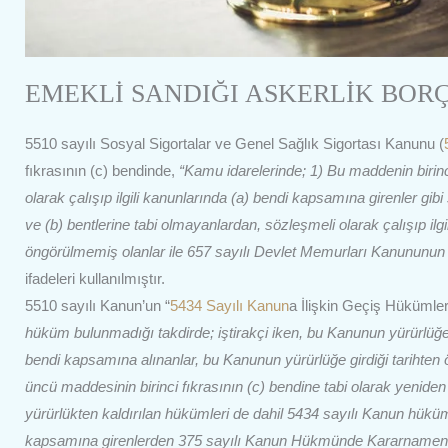
EMEKLİ SANDIĞI ASKERLİK BOR
5510 sayılı Sosyal Sigortalar ve Genel Sağlık Sigortası Kanunu (
fıkrasının (c) bendinde,
“Kamu idarelerinde; 1) Bu maddenin birinc
olarak çalışıp ilgili kanunlarında (a) bendi kapsamına girenler gib
ve (b) bentlerine tabi olmayanlardan, sözleşmeli olarak çalışıp ilg
öngörülmemiş olanlar ile 657 sayılı Devlet Memurları Kanununun 86
ifadeleri kullanılmıştır.
5510 sayılı Kanun’un “
5434 Sayılı Kanun
a İlişkin Geçiş Hükümleri
hüküm bulunmadığı takdirde; iştirakçi iken, bu Kanunun yürürlüğe g
bendi kapsamına alınanlar, bu Kanunun yürürlüğe girdiği tarihten
üncü maddesinin birinci fıkrasının (c) bendine tabi olarak yenide
yürürlükten kaldırılan hükümleri de dahil 5434 sayılı Kanun hükü
kapsamına girenlerden 375 sayılı Kanun Hükmünde Kararnamenin