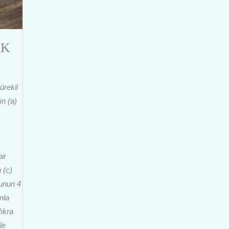
AK
ürekli
ın (a)
ir
 (c)
nunun 4
nla
ıkra
le