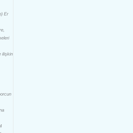
b) Er
re,
eleri
ilişkin
borcun
na
4