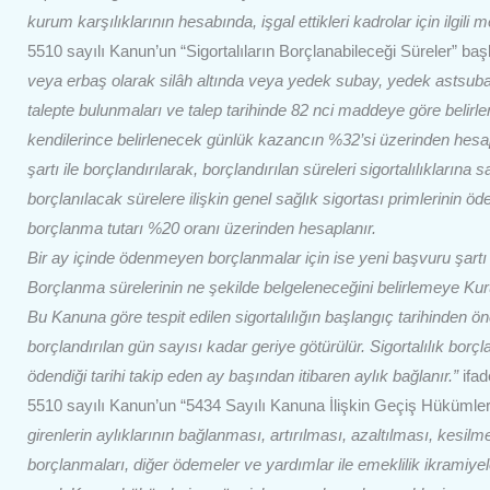
kurum karşılıklarının hesabında, işgal ettikleri kadrolar için ilgili
5510 sayılı Kanun’un “Sigortalıların Borçlanabileceği Süreler” baş
veya erbaş olarak silâh altında veya yedek subay, yedek astsubay
talepte bulunmaları ve talep tarihinde 82 nci maddeye göre belirl
kendilerince belirlenecek günlük kazancın %32’si üzerinden hesapla
şartı ile borçlandırılarak, borçlandırılan süreleri sigortalılıkları
borçlanılacak sürelere ilişkin genel sağlık sigortası primlerinin ö
borçlanma tutarı %20 oranı üzerinden hesaplanır.
Bir ay içinde ödenmeyen borçlanmalar için ise yeni başvuru şart
Borçlanma sürelerinin ne şekilde belgeleneceğini belirlemeye Kuru
Bu Kanuna göre tespit edilen sigortalılığın başlangıç tarihinden önce
borçlandırılan gün sayısı kadar geriye götürülür. Sigortalılık bor
ödendiği tarihi takip eden ay başından itibaren aylık bağlanır.”
ifad
5510 sayılı Kanun’un “5434 Sayılı Kanuna İlişkin Geçiş Hükümleri”
girenlerin aylıklarının bağlanması, artırılması, azaltılması, kesil
borçlanmaları, diğer ödemeler ve yardımlar ile emeklilik ikramiye