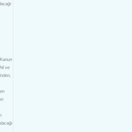
lacağı
 Kanun
li ve
inden,
ken
ın
n
ılacağı