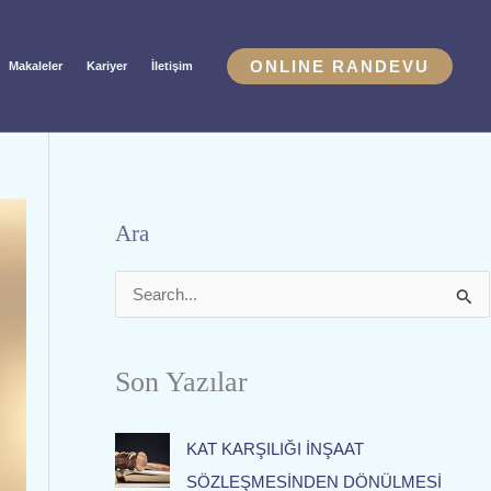
ONLINE RANDEVU
Makaleler
Kariyer
İletişim
Ara
S
e
a
Son Yazılar
r
c
KAT KARŞILIĞI İNŞAAT
h
SÖZLEŞMESİNDEN DÖNÜLMESİ