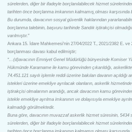
sürelerden, diğer bir ifadeyle borçlanılabilecek hizmet sürelerin
tarihten önce borçlanma imkanının kalmamış̧ olması karşısında bo
Bu durumda, davacının sosyal güvenlik haklarından yararlanabilm
borçlanma talebinin, başvuru tarihinde Sandık iştirakçisi olmad
varılmıştır.”
Ankara 15. İdare Mahkemesi’nin 27/04/2022 T., 2021/2382 E. ve 20
borçlanması davası kabul edilmiştir;
“…(d)avacının Emniyet Genel Müdürlüğü bünyesinde Komiser Yard
Hükmünde Kararname ile kamu görevinden çıkarıldığı, askerlikte 
74.451.121 sayılı işlemle reddi üzerine bakılan davanın açıldığı an
istekleri üzerine emekliye ayrılacak olanların, askerlik hizmetinde g
iştirakçisi olmalarının arandığı, ancak davacının kamu görevinden
istekle emekliye ayrılma imkanının ve dolayısıyla emekliye ayrı
kalmadığı görülmektedir.
Buna göre, davacının muvazzaf askerlik hizmet süresinin, 5434 
sürelerden, diğer bir ifadeyle borçlanılabilecek hizmet süreleri
tarihten önce borçlanma imkanının kalmamış̧ olması karşısında, a