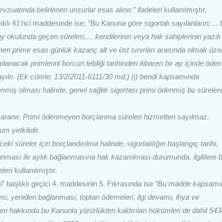
 mevzuatında belirlenen unsurlar esas alınır.”
ifadeleri kullanılmıştır.
lıklı 41’nci maddesinde ise;
“Bu Kanuna göre sigortalı sayılanların;… 
 okulunda geçen süreleri,… kendilerinin veya hak sahiplerinin yazılı
enen prime esas günlük kazanç alt ve üst sınırları arasında olmak üze
nacak primlerini borcun tebliği tarihinden itibaren bir ay içinde ödem
na sayılır. (Ek cümle: 13/2/2011-6111/30 md.) (i) bendi kapsamında
denmiş olması halinde, genel sağlık sigortası primi ödenmiş bu sürelere 
ı aranır. Primi ödenmeyen borçlanma süreleri hizmetten sayılmaz.
m yetkilidir.
ki süreler için borçlandırılma halinde, sigortalılığın başlangıç tarihi,
çlanması ile aylık bağlanmasına hak kazanılması durumunda, ilgililere 
eleri kullanılmıştır.
 başlıklı geçici 4. maddesinin 5. Fıkrasında ise
“Bu madde kapsamı
mesi, yeniden bağlanması, toptan ödemeleri, ilgi devamı, ihya ve
leri hakkında bu Kanunla yürürlükten kaldırılan hükümleri de dahil 543