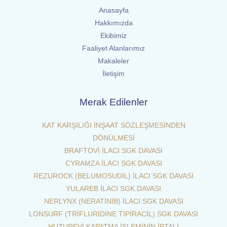
Anasayfa
Hakkımızda
Ekibimiz
Faaliyet Alanlarımız
Makaleler
İletişim
Merak Edilenler
KAT KARŞILIĞI İNŞAAT SÖZLEŞMESİNDEN
DÖNÜLMESİ
BRAFTOVİ İLACI SGK DAVASI
CYRAMZA İLACI SGK DAVASI
REZUROCK (BELUMOSUDİL) İLACI SGK DAVASI
YULAREB İLACI SGK DAVASI
NERLYNX (NERATİNİB) İLACI SGK DAVASI
LONSURF (TRİFLURİDİNE TİPİRACİL) SGK DAVASI
HUZUREVİ KAPATMA İŞLEMİNİN İPTALİ