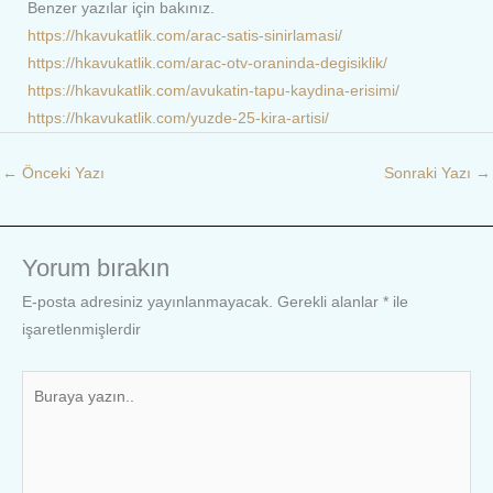
Benzer yazılar için bakınız.
https://hkavukatlik.com/arac-satis-sinirlamasi/
https://hkavukatlik.com/arac-otv-oraninda-degisiklik/
https://hkavukatlik.com/avukatin-tapu-kaydina-erisimi/
https://hkavukatlik.com/yuzde-25-kira-artisi/
←
Önceki Yazı
Sonraki Yazı
→
Yorum bırakın
E-posta adresiniz yayınlanmayacak.
Gerekli alanlar
*
ile
işaretlenmişlerdir
Buraya
yazın..