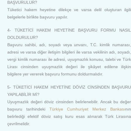
BAŞVURULUR?
Tüketici hakem heyetine dilekçe ve varsa delil oluşturan ilgili
belgelerle birlikte başvuru yapılır.
4- TÜKETİCİ HAKEM HEYETİNE BAŞVURU FORMU NASIL
DOLDURULUR?
Başvuru sahibi, adı, soyadı veya unvanı, T.C. kimlik numarası,
adresi ve varsa diğer iletişim bilgileri ile varsa vekilinin adı, soyadı,
vergi kimlik numarası ile adresi, uyuşmazlık konusu, talebi ve Türk
Lirası cinsinden uyuşmazlık değeri ile şikâyet edilene ilişkin
bilgilere yer vererek başvuru formunu doldurmalıdır.
5- TÜKETİCİ HAKEM HEYETİNE DÖVİZ CİNSİNDEN BAŞVURU
YAPILABİLİR Mİ?
Uyuşmazlık değeri döviz cinsinden belirlenebilir. Ancak bu değer
başvuru tarihindeki
Türkiye Cumhuriyet Merkez Bankası
nı
belirlediği efektif döviz satış kuru esas alınarak Türk Lirasına
çevrilmelidir.