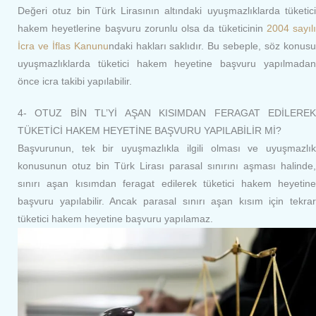
Değeri otuz bin Türk Lirasının altındaki uyuşmazlıklarda tüketici
hakem heyetlerine başvuru zorunlu olsa da tüketicinin
2004 sayılı
İcra ve İflas Kanunu
ndaki hakları saklıdır. Bu sebeple, söz konus
uyuşmazlıklarda tüketici hakem heyetine başvuru yapılmadan
önce icra takibi yapılabilir.
4- OTUZ BİN TL’Yİ AŞAN KISIMDAN FERAGAT EDİLEREK
TÜKETİCİ HAKEM HEYETİNE BAŞVURU YAPILABİLİR Mİ?
Başvurunun, tek bir uyuşmazlıkla ilgili olması ve uyuşmazlık
konusunun otuz bin Türk Lirası parasal sınırını aşması halinde,
sınırı aşan kısımdan feragat edilerek tüketici hakem heyetine
başvuru yapılabilir. Ancak parasal sınırı aşan kısım için tekrar
tüketici hakem heyetine başvuru yapılamaz.