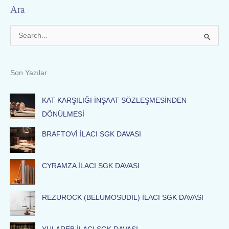
Ara
S
e
a
Son Yazılar
r
c
KAT KARŞILIĞI İNŞAAT SÖZLEŞMESİNDEN
h
DÖNÜLMESİ
f
BRAFTOVİ İLACI SGK DAVASI
o
r
:
CYRAMZA İLACI SGK DAVASI
REZUROCK (BELUMOSUDİL) İLACI SGK DAVASI