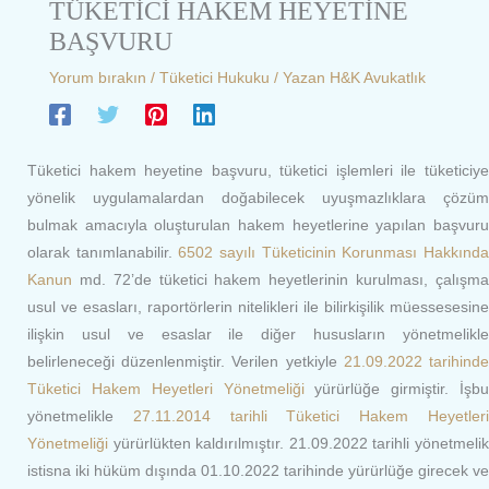
TÜKETİCİ HAKEM HEYETİNE
BAŞVURU
Yorum bırakın
/
Tüketici Hukuku
/ Yazan
H&K Avukatlık
Tüketici hakem heyetine başvuru, tüketici işlemleri ile tüketiciye
yönelik uygulamalardan doğabilecek uyuşmazlıklara çözüm
bulmak amacıyla oluşturulan hakem heyetlerine yapılan başvuru
olarak tanımlanabilir.
6502 sayılı Tüketicinin Korunması Hakkınd
Kanun
md. 72’de tüketici hakem heyetlerinin kurulması, çalışma
usul ve esasları, raportörlerin nitelikleri ile bilirkişilik müessesesine
ilişkin usul ve esaslar ile diğer hususların yönetmelikle
belirleneceği düzenlenmiştir. Verilen yetkiyle
21.09.2022 tarihind
Tüketici Hakem Heyetleri Yönetmeliği
yürürlüğe girmiştir. İşbu
yönetmelikle
27.11.2014 tarihli Tüketici Hakem Heyetler
Yönetmeliği
yürürlükten kaldırılmıştır. 21.09.2022 tarihli yönetmelik
istisna iki hüküm dışında 01.10.2022 tarihinde yürürlüğe girecek ve