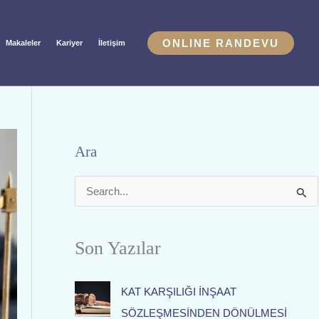
ONLINE RANDEVU
Makaleler
Kariyer
İletişim
Ara
S
e
a
Son Yazılar
r
c
KAT KARŞILIĞI İNŞAAT
h
SÖZLEŞMESİNDEN DÖNÜLMESİ