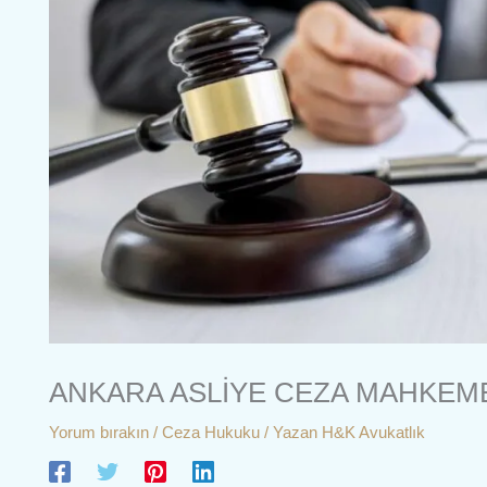
ANKARA ASLİYE CEZA MAHKEM
Yorum bırakın
/
Ceza Hukuku
/ Yazan
H&K Avukatlık