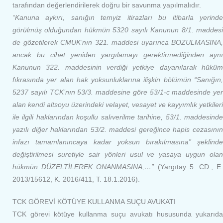
tarafından değerlendirilerek doğru bir savunma yapılmalıdır.
“Kanuna aykırı, sanığın temyiz itirazları bu itibarla yerinde
görülmüş olduğundan hükmün 5320 sayılı Kanunun 8/1. maddesi
de gözetilerek CMUK’nın 321. maddesi uyarınca BOZULMASINA,
ancak bu cihet yeniden yargılamayı gerektirmediğinden aynı
Kanunun 322. maddesinin verdiği yetkiye dayanılarak hüküm
fıkrasında yer alan hak yoksunluklarına ilişkin bölümün “Sanığın,
5237 sayılı TCK’nın 53/3. maddesine göre 53/1-c maddesinde yer
alan kendi altsoyu üzerindeki velayet, vesayet ve kayyımlık yetkileri
ile ilgili haklarından koşullu salıverilme tarihine, 53/1. maddesinde
yazılı diğer haklarından 53/2. maddesi gereğince hapis cezasının
infazı tamamlanıncaya kadar yoksun bırakılmasına” şeklinde
değiştirilmesi suretiyle sair yönleri usul ve yasaya uygun olan
hükmün DÜZELTİLEREK ONANMASINA,…”
(Yargıtay 5. CD., E.
2013/15612, K. 2016/411, T. 18.1.2016).
TCK GÖREVİ KÖTÜYE KULLANMA SUÇU AVUKATI
TCK görevi kötüye kullanma suçu avukatı hususunda yukarıda