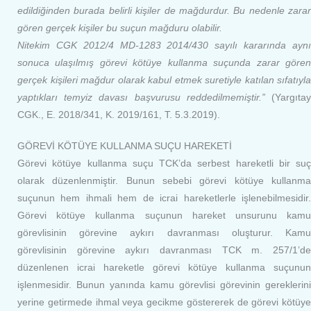
edildiğinden burada belirli kişiler de mağdurdur. Bu nedenle zarar
gören gerçek kişiler bu suçun mağduru olabilir.
Nitekim CGK 2012/4 MD-1283 2014/430 sayılı kararında aynı
sonuca ulaşılmış görevi kötüye kullanma suçunda zarar gören
gerçek kişileri mağdur olarak kabul etmek suretiyle katılan sıfatıyla
yaptıkları temyiz davası başvurusu reddedilmemiştir.”
(Yargıtay
CGK., E. 2018/341, K. 2019/161, T. 5.3.2019).
GÖREVİ KÖTÜYE KULLANMA SUÇU HAREKETİ
Görevi kötüye kullanma suçu TCK’da serbest hareketli bir suç
olarak düzenlenmiştir. Bunun sebebi görevi kötüye kullanma
suçunun hem ihmali hem de icrai hareketlerle işlenebilmesidir.
Görevi kötüye kullanma suçunun hareket unsurunu kamu
görevlisinin görevine aykırı davranması oluşturur. Kamu
görevlisinin görevine aykırı davranması TCK m. 257/1’de
düzenlenen icrai hareketle görevi kötüye kullanma suçunun
işlenmesidir. Bunun yanında kamu görevlisi görevinin gereklerini
yerine getirmede ihmal veya gecikme göstererek de görevi kötüye