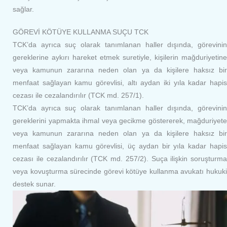
sağlar.
GÖREVİ KÖTÜYE KULLANMA SUÇU TCK
TCK’da ayrıca suç olarak tanımlanan haller dışında, görevinin
gereklerine aykırı hareket etmek suretiyle, kişilerin mağduriyetine
veya kamunun zararına neden olan ya da kişilere haksız bir
menfaat sağlayan kamu görevlisi, altı aydan iki yıla kadar hapis
cezası ile cezalandırılır (TCK md. 257/1).
TCK’da ayrıca suç olarak tanımlanan haller dışında, görevinin
gereklerini yapmakta ihmal veya gecikme göstererek, mağduriyete
veya kamunun zararına neden olan ya da kişilere haksız bir
menfaat sağlayan kamu görevlisi, üç aydan bir yıla kadar hapis
cezası ile cezalandırılır (TCK md. 257/2). Suça ilişkin soruşturma
veya kovuşturma sürecinde görevi kötüye kullanma avukatı hukuki
destek sunar.