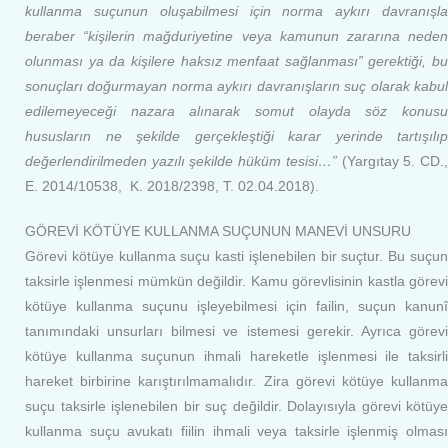
kullanma suçunun oluşabilmesi için norma aykırı davranışla
beraber “kişilerin mağduriyetine veya kamunun zararına neden
olunması ya da kişilere haksız menfaat sağlanması” gerektiği, bu
sonuçları doğurmayan norma aykırı davranışların suç olarak kabul
edilemeyeceği nazara alınarak somut olayda söz konusu
hususların ne şekilde gerçekleştiği karar yerinde tartışılıp
değerlendirilmeden yazılı şekilde hüküm tesisi…”
(Yargıtay 5. CD.
E. 2014/10538, K. 2018/2398, T. 02.04.2018).
GÖREVİ KÖTÜYE KULLANMA SUÇUNUN MANEVİ UNSURU
Görevi kötüye kullanma suçu kasti işlenebilen bir suçtur. Bu suçun
taksirle işlenmesi mümkün değildir. Kamu görevlisinin kastla görevi
kötüye kullanma suçunu işleyebilmesi için failin, suçun kanunî
tanımındaki unsurları bilmesi ve istemesi gerekir. Ayrıca görevi
kötüye kullanma suçunun ihmali hareketle işlenmesi ile taksirli
hareket birbirine karıştırılmamalıdır. Zira görevi kötüye kullanma
suçu taksirle işlenebilen bir suç değildir. Dolayısıyla görevi kötüye
kullanma suçu avukatı fiilin ihmali veya taksirle işlenmiş olması