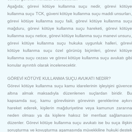
Aşağıda; görevi kötüye kullanma suçu nedir, görevi kötüye
kullanma suçu TCK, güveni kötüye kullanma suçu maddi unsurları,
görevi kötüye kullanma suçu faili, görevi kötüye kullanma suçu
mağduru, görevi kötüye kullanma suçu hareketi, görevi kötüye
kullanma suçu netice, görevi kötüye kullanma suçu manevi unsuru,
görevi kötüye kullanma suçu hukuka uygunluk halleri, görevi
kötüye kullanma suçu özel görünüş biçimleri, görevi kötüye
kullanma suçu cezası ve görevi kötüye kullanma suçu avukatı gibi
konular ayrıntılı olarak incelenecektir.
GÖREVİ KÖTÜYE KULLANMA SUÇU AVUKATI NEDİR?
Görevi kötüye kullanma suçu kamu idarelerinin işleyişini güvence
altına almak maksadıyla düzenlenen suçlardan biridir. Bu
kapsamda suç, kamu görevlisinin görevinin gereklerine aykırı
hareket ederek, kişilerin mağduriyetine veya kamunun zararına
neden olması ya da kişilere haksız bir menfaat sağlamasını
düzenler. Görevi kötüye kullanma suçu avukatı ise bu suça ilişkin
soruşturma ve kovuşturma aşamasında müvekkiline hukuki destek