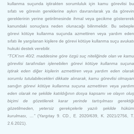
kullanma suçunda iştirakten sorumluluk için kamu görevlisi bu
sıfatı ve görevin gereklerine aykırı davranılarak ya da görevin
gereklerinin yerine getirilmesinde ihmal veya gecikme göstererek
kanundaki sonuçlara neden olunacağı bilinmelidir. Bu sebeple
görevi kötüye kullanma suçunda azmettiren veya yardım eden
sıfatı ile yargılanan kişilere de görevi kötüye kullanma suçu avukatı
hukuki destek verebilir.
“TCK’nın 40/2. maddesine göre özgü suç niteliğinde olan ve kamu
görevlisi tarafından işlenebilen görevi kötüye kullanma suçuna
iştirak eden diğer kişilerin azmettiren veya yardım eden olarak
sorumlu tutulabilecekleri dikkate alınarak, kamu görevlisi olmayan
sanığın görevi kötüye kullanma suçuna azmettiren veya yardım
eden olarak ne şekilde katıldığının dosya kapsamı ve olayın oluş
biçimi de gözetilerek karar yerinde tartışılması gerektiği
gözetilmeden, yetersiz gerekçelerle yazılı şekilde hüküm
kurulması, …”
(Yargıtay 9. CD., E. 2020/639, K. 2021/2756, T
2.6.2021).