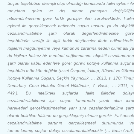
Suçun teşebbüse elverişli olup olmadığı konusunda failin eylemi ile
meydana gelen ve dış aleme yansıyan değişikliğin
nitelendirilmesine göre farklı görüşler ileri sürülmektedir. Failin
eylemi ile gerçekleşecek neticenin suçun unsuru ya da objektif
cezalandırılabilme şartı olarak değerlendirilmesine göre
teşebbüsün varlığı ile ilgili farklı düşünceler ifade edilmektedir.
Kişilerin mağduriyetine veya kamunun zararına neden olunması ya
da kişilere haksız bir menfaat sağlanmasını objektif cezalandırma
şartı olarak kabul edenlere göre; görevi kötüye kullanma suçuna
teşebbüs mümkün değildir (İzzet Özgenç, İrtikap, Rüşvet ve Görevi
Kötüye Kullanma Suçları, Seçkin Yayıncılık, … 2013, s. 170; Timur
Demirbaş, Ceza Hukuku Genel Hükümler, 7. Baskı, … 2011, s.
449.). Bu nitelikteki suçlarda failin fiilinden dolayı
cezalandırılabilmesi için suçun tanımında yazılı olan icrai
hareketleri gerçekleştirmesinin yanı sıra cezalandırılabilme şartı
olarak belirtilen hâllerin de gerçekleşmiş olması gerekir. Fail ancak
cezalandırılabilme şartının gerçekleşmesi durumunda ve
tamamlanmış suçtan dolayı cezalandırılabilecektir (… Emin Artuk,