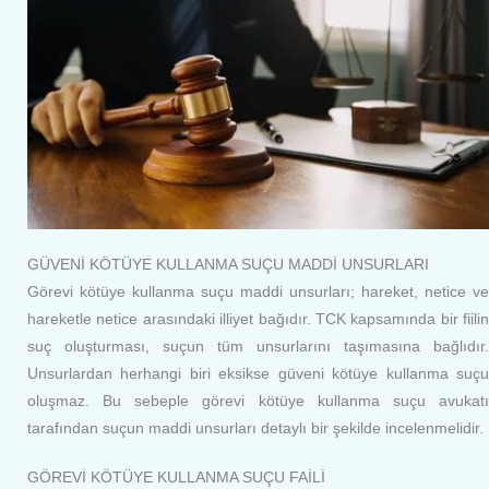
GÜVENİ KÖTÜYE KULLANMA SUÇU MADDİ UNSURLARI
Görevi kötüye kullanma suçu maddi unsurları; hareket, netice ve
hareketle netice arasındaki illiyet bağıdır. TCK kapsamında bir fiilin
suç oluşturması, suçun tüm unsurlarını taşımasına bağlıdır.
Unsurlardan herhangi biri eksikse güveni kötüye kullanma suçu
oluşmaz. Bu sebeple görevi kötüye kullanma suçu avukatı
tarafından suçun maddi unsurları detaylı bir şekilde incelenmelidir.
GÖREVİ KÖTÜYE KULLANMA SUÇU FAİLİ