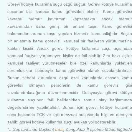
Görevi kötüye kullanma suçu özgü suçtur. Görevi kötüye kullanma
suçunun faili sadece kamu görevlileri olabilir. Kamu görevlisi
kavramı memur kavramını kapsamakta ancak memur
kavramından daha geniş bir anlam taşır. Kamu görevlisi
bakımından aranan koşul yapılan hizmetin kamusallığıdır. Başka
bir anlatımla kamu görevlisi, kamusal bir faaliyetin yürütülmesine
katılan kişidir. Ancak görevi kötüye kullanma suçu açısından
kamusal faaliyet yürütmeyen kişiler de fail olabilir. Zira bazı kişiler
kamusal faaliyet yürütmeseler bile özel kanunlarda yükletilen
sorumluluklar sebebiyle kamu görevlisi olarak cezalandırılırlar.
Bunun sebebi kurumlara özgü özel kanunlarda esasen kamu
görevlisi olmayan personelin de kamu görevlisi gibi
cezalandırılacağının düzenlenmesidir. Dolayısıyla görevi kötüye
kullanma suçunun faili belirlenirken somut olay bağlamında
değerlendirme yapılmalıdır. Bunun için görevi kötüye kullanma
suçu hakkında TCK ve ilgili mevzuat hususunda bilgi ve deneyim
sahibi görevi kötüye kullanma suçu avukatı yol gösterebilir.
“…Suç tarihinde Başkent
Edaş
Zonguldak İl İşletme Müdürlüğünd