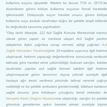
kullanma suçunu işleyebilir. Nitekim bu durum TCK m. 257/2’de
düzenlenen görevi kötüye kullanma suçunun ihmali hareketle
işlenmesidir. Dolayısıyla suçun hareket unsuru görevi kötüye
kullanma suçu avukatı tarafından doğru bir şekilde tespit edilerek
bu doğrultuda savunma yapılmalıdır.
“Olay tarihi itibariyle, 112 Acil Sağlık Komuta Merkezinde memur
olarak görev yapan ve merkeze ulaşan Acil Sağlık yardım
taleplerine ilişkin çağrılara cevap vermek, aldığı çağrıları
Acil
Sağlık Hizmetleri Yönetmeliği
nin 19.maddesi uyarınca ilgili hekime
ulaştırarak, hekimin yapacağı değerlendirme sonucunda verilecek
talimata göre hareket etme yükümlülüğü bulunan sanığın, katılan
tarafından yapılan acil sağlık hizmeti talebini ilgili hekime
ulaştırmayarak görev tanımının dışına çıkmak suretiyle ilgili
hastaya ağrı kesici verilmesi yönünde talimat vererek çağrıyı
reddettiği ve bu şekilde ambulans göndermediği, bilahare katılanın
sağlık durumu iyice kötüleşen çocuğunu kendi imkanları ile
Nevşehir Kadın Doğum Hastanesi
ne ulaştırdığı, sanığın bu şekild
görevinin gereklerine aykırı hareket etmek suretiyle kişinin