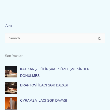
Ara
S
e
a
Son Yazılar
r
c
KAT KARŞILIĞI İNŞAAT SÖZLEŞMESİNDEN
h
DÖNÜLMESİ
f
BRAFTOVİ İLACI SGK DAVASI
o
r
:
CYRAMZA İLACI SGK DAVASI