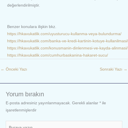
değerlendirilmiştir.
Benzer konulara ilişkin bkz.
https://hkavukatlik.com/uyusturucu-kullanma-veya-bulundurma/
https://hkavukatlik.com/banka-ve-kredi-kartinin-kotuye-kullanilmasi/
https://hkavukatlik.com/konusmanin-dinlenmesi-ve-kayda-alinmasi/
https://hkavukatlik.com/cumhurbaskanina-hakaret-sucu/
←
Önceki Yazı
Sonraki Yazı
→
Yorum bırakın
E-posta adresiniz yayınlanmayacak.
Gerekli alanlar
*
ile
işaretlenmişlerdir
Buraya