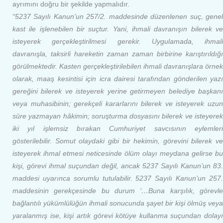
ayrımını doğru bir şekilde yapmalıdır.
“5237 Sayılı Kanun’un 257/2. maddesinde düzenlenen suç, genel
kast ile işlenebilen bir suçtur. Yani, ihmali davranışın bilerek ve
isteyerek gerçekleştirilmesi gerekir. Uygulamada, ihmali
davranışla, taksirli hareketin zaman zaman birbirine karıştırıldığı
görülmektedir. Kasten gerçekleştirilebilen ihmali davranışlara örnek
olarak, maaş kesintisi için icra dairesi tarafından gönderilen yazı
gereğini bilerek ve isteyerek yerine getirmeyen belediye başkanı
veya muhasibinin; gerekçeli kararlarını bilerek ve isteyerek uzun
süre yazmayan hâkimin; soruşturma dosyasını bilerek ve isteyerek
iki yıl işlemsiz bırakan Cumhuriyet savcısının eylemleri
gösterilebilir. Somut olaydaki gibi bir hekimin, görevini bilerek ve
isteyerek ihmal etmesi neticesinde ölüm olayı meydana gelirse bu
kişi, görevi ihmal suçundan değil, ancak 5237 Sayılı Kanun’un 83.
maddesi uyarınca sorumlu tutulabilir. 5237 Sayılı Kanun’un 257.
maddesinin gerekçesinde bu durum ‘…Buna karşılık, görevle
bağlantılı yükümlülüğün ihmali sonucunda şayet bir kişi ölmüş veya
yaralanmış ise, kişi artık görevi kötüye kullanma suçundan dolayı