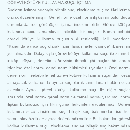
GÖREVİ KÖTÜYE KULLANMA SUÇU İÇTİMA
Suçların içtimaı sırasıyla bileşik suç, zincirleme suç ve fikri içtima
olarak düzenlenmiştir. Genel norm- özel norm ilişkisinin bulunduğu
durumlarda ise görünüşte içtima incelenmelidir. Görevi kötüye
kullanma suçu tamamlayıcı nitelikte bir suçtur. Bunun sebebi
görevi kötüye kullanma suçunun düzenlendiği ilgili maddede
“Kanunda ayrıca suç olarak tanımlanan haller dışında” ibaresinin
yer almasıdır. Dolayısıyla görevi kötüye kullanma suçu ile zimmet,
irtikâp, rüşvet, denetim görevinin ihmali gibi suçlar bir arada
işlenirse özel norm- genel norm hükümleri uygulanır. Özel norm-
genel norm sebebiyle fail görevi kötüye kullanma suçundan ceza
almayacak ve kanunda ayrıca suç olarak tanımlanan halden ceza
alacaktır. Ayrıca görevi kötüye kullanma suçu ile diğer suçlar
arasında özel norm- genel norm ve temel norm- yardımcı norm
ilişkisi bulunduğu için fikri içtima hükümleri uygulanmaz. Görevi
kullanma suçu zincirleme suç, bileşik suç bakımından ise her
somut olay özelinde ayrıca değerlendirmelidir. Bu bakımdan görevi
kötüye kullanma suçu zincirleme suç ve bileşik suç bakımından