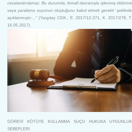
cezalandırılamaz. Bu durumda, ihmalî davranışla işlenmiş öldürme
veya yaralama suçunun oluştuğunu kabul etmek gerekir’ şeklinde
açıklanmıştır…”
(Yargıtay CGK., E. 2017/12-271, K. 2017/278, T.
16.05.2017).
GÖREVİ KÖTÜYE KULLANMA SUÇU HUKUKA UYGUNLUK
SEBEPLERİ