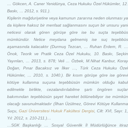
… Gökcen, A. Caner Yenidünya, Ceza Hukuku Özel Hükümler, 12.
Baskı, … 2012, s. 911.).
Kişilerin mağduriyetine veya kamunun zararına neden olunması ya
da kişilere haksız bir menfaat sağlanmasını suçun bir unsuru yani
neticesi olarak gören görüşe göre ise bu suçta teşebbüs
mümkündür. Netice meydana gelmemiş ise suç teşebbüs
aşamasında kalacaktır (Durmuş Tezcan, … Ruhan Erdem, R. …
Önok, Teorik ve Pratik Ceza Özel Hukuku, 10. Baskı, Seçkin
Yayınları, … 2013, s. 878; Veli … Özbek, M.Nihat Kanbur, Koray
Doğan, Pınar Bacaksız ve İlker …, Türk Ceza Hukuku Özel
Hükümler, … 2010, s. 1040.). Bir kısım görüşe göre ise görevi
kötüye kullanma suçuna teşebbüsün mümkün olduğu kabul
edilmekle birlikte, cezalandırılabilme şartı öngören suçlar
bakımından teşebbüsün şayet hareket bölünebiliyor ise mümkün
olacağı savunulmaktadır (İlhan Üzülmez, Görevi Kötüye Kullanma
Suçu,
Gazi Üniversitesi Hukuk Fakültesi Dergisi
, Cilt: XVI, Sayı: 1
Yıl: 2012, s. 210-211.)…
…SGK Başkanlığı … Sosyal Güvenlik İl Müdürlüğünce itiraz