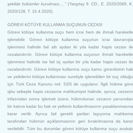
şekilde hükümler kurulması,…”
(Yargıtay 9. CD., E. 2020/2068, K.
2020/128, T. 15.4.2020).
GÖREVİ KÖTÜYE KULLANMA SUÇUNUN CEZASI
Görevi kötüye kullanma suçu hem icrai hem de ihmali hareketle
işlenebilir. Görevi kötüye kullanma suçunun icrai davranışla
işlenmesi halinde fail altı aydan iki yıla kadar hapis cezası ile
cezalandırılır. Görevi kötüye kullanma suçunun ihmali hareketle
işlenmesi halinde ise fail üç aydan bir yıla kadar hapis cezası ile
cezalandırılır. Görevi kötüye kullanma suçu kamu görevlisinin hak
ve yetkilerini kötüye kullanması suretiyle işlenebilen bir suç olduğu
için Türk Ceza Kanunu md. 53/5 de uygulanır. İlgili hükme göre
işbu sebeple hapis cezasına mahkumiyet halinde, ayrıca, cezanın
infazından sonra işlemek üzere; hükmolunan cezanın yarısından
bir katına kadar bu hak ve yetkinin kullanılmasının yasaklanmasına
karar verilir. Ayrıca fail gerekli şartları taşıyorsa mahkeme
tarafından hükmün açıklanmasının geri bırakılmasına da karar
verilebilir. Tüm bu durumlar görevi kötüye kullanma suçu avukatı