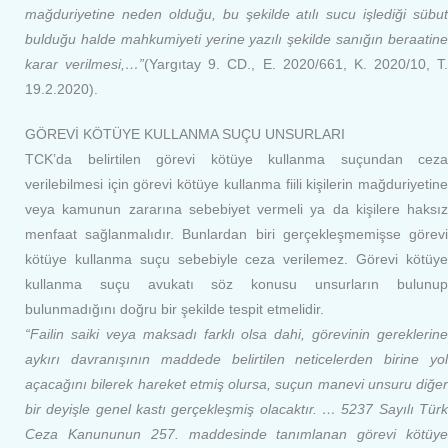
mağduriyetine neden olduğu, bu şekilde atılı sucu işlediği sübut
bulduğu halde mahkumiyeti yerine yazılı şekilde sanığın beraatine
karar verilmesi,…”
(Yargıtay 9. CD., E. 2020/661, K. 2020/10, T.
19.2.2020).
GÖREVİ KÖTÜYE KULLANMA SUÇU UNSURLARI
TCK’da belirtilen görevi kötüye kullanma suçundan ceza
verilebilmesi için görevi kötüye kullanma fiili kişilerin mağduriyetine
veya kamunun zararına sebebiyet vermeli ya da kişilere haksız
menfaat sağlanmalıdır. Bunlardan biri gerçekleşmemişse görevi
kötüye kullanma suçu sebebiyle ceza verilemez. Görevi kötüye
kullanma suçu avukatı söz konusu unsurların bulunup
bulunmadığını doğru bir şekilde tespit etmelidir.
“Failin saiki veya maksadı farklı olsa dahi, görevinin gereklerine
aykırı davranışının maddede belirtilen neticelerden birine yol
açacağını bilerek hareket etmiş olursa, suçun manevi unsuru diğer
bir deyişle genel kastı gerçekleşmiş olacaktır. … 5237 Sayılı Türk
Ceza Kanununun 257. maddesinde tanımlanan görevi kötüye