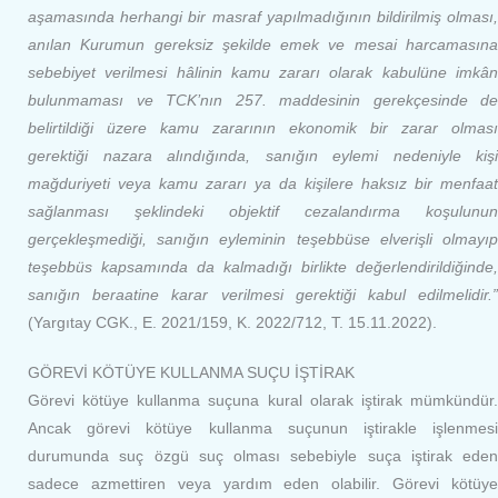
aşamasında herhangi bir masraf yapılmadığının bildirilmiş olması,
anılan Kurumun gereksiz şekilde emek ve mesai harcamasına
sebebiyet verilmesi hâlinin kamu zararı olarak kabulüne imkân
bulunmaması ve TCK’nın 257. maddesinin gerekçesinde de
belirtildiği üzere kamu zararının ekonomik bir zarar olması
gerektiği nazara alındığında, sanığın eylemi nedeniyle kişi
mağduriyeti veya kamu zararı ya da kişilere haksız bir menfaat
sağlanması şeklindeki objektif cezalandırma koşulunun
gerçekleşmediği, sanığın eyleminin teşebbüse elverişli olmayıp
teşebbüs kapsamında da kalmadığı birlikte değerlendirildiğinde,
sanığın beraatine karar verilmesi gerektiği kabul edilmelidir.”
(Yargıtay CGK., E. 2021/159, K. 2022/712, T. 15.11.2022).
GÖREVİ KÖTÜYE KULLANMA SUÇU İŞTİRAK
Görevi kötüye kullanma suçuna kural olarak iştirak mümkündür.
Ancak görevi kötüye kullanma suçunun iştirakle işlenmesi
durumunda suç özgü suç olması sebebiyle suça iştirak eden
sadece azmettiren veya yardım eden olabilir. Görevi kötüye