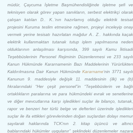
müdür, Çaycuma İşletme Başmühendisliğinde işletme şefi ve
teknisyen olarak görev yapan sanıkların, serbest elektrikçi olarak
çalışan katılan D.. K..’nın hazırlamış olduğu elektrik tesisat
projesini Kuruma teslim etmesine rağmen, projeyi inceleyip onay
vermek yerine tesisatı hazırlatan mağdur A.. Z.. hakkında kaçak
elektrik kullanmaktan tutanak tutup işlem yapılmasına neden
olduklarının anlaşılması karşısında, 399 sayılı Kamu İktisadi
Teşebbüslerinin Personel Rejiminin Düzenlenmesi ve 233 sayılı
Kanun Hükmünde Kararnamenin Bazı Maddelerinin Yürürlükten
Kaldırılmasına Dair Kanun Hükmünde
Kararname
‘nin 3771 sayıl
Kanunun 9. maddesiyle değişik 11. maddesinin (ilk) ve (b)
fıkralarındaki “Her çeşit personel”in “Teşebbüslerin ve bağlı
ortaklıkların paralarına ve para hükmündeki evrak ve senetlerine
ve diğer mevcutlarına karşı işledikleri suçlar ile bilanço, tutanak,
rapor ve benzeri her türlü belge ve defterleri üzerinde işledikleri
suçlar ile ifa ettikleri görevlerinden doğan suçlardan dolayı memur
sayılarak haklarında TCK’nın 2. kitap üçüncü ve altıncı
bablarındaki hükümler uygulanır” şeklindeki düzenlemeler nazara