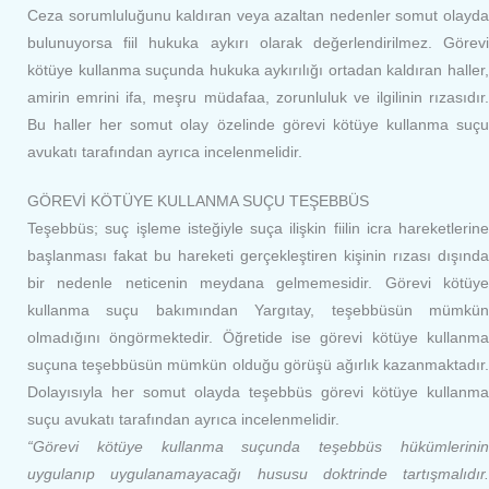
Ceza sorumluluğunu kaldıran veya azaltan nedenler somut olayda
bulunuyorsa fiil hukuka aykırı olarak değerlendirilmez. Görevi
kötüye kullanma suçunda hukuka aykırılığı ortadan kaldıran haller,
amirin emrini ifa, meşru müdafaa, zorunluluk ve ilgilinin rızasıdır.
Bu haller her somut olay özelinde görevi kötüye kullanma suçu
avukatı tarafından ayrıca incelenmelidir.
GÖREVİ KÖTÜYE KULLANMA SUÇU TEŞEBBÜS
Teşebbüs; suç işleme isteğiyle suça ilişkin fiilin icra hareketlerine
başlanması fakat bu hareketi gerçekleştiren kişinin rızası dışında
bir nedenle neticenin meydana gelmemesidir. Görevi kötüye
kullanma suçu bakımından Yargıtay, teşebbüsün mümkün
olmadığını öngörmektedir. Öğretide ise görevi kötüye kullanma
suçuna teşebbüsün mümkün olduğu görüşü ağırlık kazanmaktadır.
Dolayısıyla her somut olayda teşebbüs görevi kötüye kullanma
suçu avukatı tarafından ayrıca incelenmelidir.
“Görevi kötüye kullanma suçunda teşebbüs hükümlerinin
uygulanıp uygulanamayacağı hususu doktrinde tartışmalıdır.