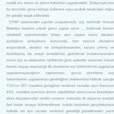
özellik arz etmez ve içtima hükümleri uygulanabilir. Dolayısıyla tüm
bu durumlar görevi kötüye kullanma suçu avukatı tarafından doğru
bir şekilde tespit edilmelidir.
“UYAP sisteminden yapılan sorgulamada; suç tarihinde Yoncalı
Belediye başkanı olarak görev yapan sanık … hakkında benzer
nitelikteki eylemlerinden dolayı aynı suçtan kamu davaları
açıldığının anlaşılması karşısında, tüm mevcut davaların
araştırılarak, derdest ise birleştirilmesinden, karara çıkmış ve
kesinleşmiş ise onaylı örneklerinin getirtilerek incelenmesinden
sonra suç ve iddianame tarihlerine göre eylemler arasında hukuki
kesinti oluşup oluşmadığı ile zincirleme suç hükümlerinin uygulanıp
uygulanmayacağının saptanması, ayrıca zincirleme suç
hükümlerinin uygulanması gerektiğinin belirlenmesi halinde sanığa
TCK’nın 257. maddesi gereğince verilecek cezadan aynı Kanunun
43/1. maddesi uyarınca artırım yapıldıktan sonra varsa kesinleşen
dava dosyalarından verilen cezanın mahsubu ile oluşursa aradaki
fark kadar cezaya hükmedilmesi, hukuki kesintinin gerçekleşmesi
halinde ise ayrı cezalar verilmesi gerektiği gözetilmeden yazılı