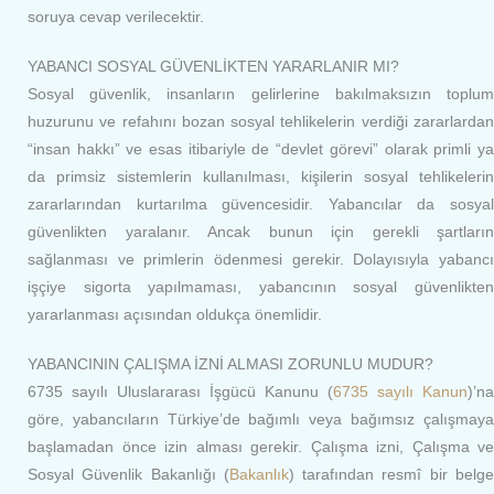
soruya cevap verilecektir.
YABANCI SOSYAL GÜVENLİKTEN YARARLANIR MI?
Sosyal güvenlik, insanların gelirlerine bakılmaksızın toplum
huzurunu ve refahını bozan sosyal tehlikelerin verdiği zararlardan
“insan hakkı” ve esas itibariyle de “devlet görevi” olarak primli ya
da primsiz sistemlerin kullanılması, kişilerin sosyal tehlikelerin
zararlarından kurtarılma güvencesidir. Yabancılar da sosyal
güvenlikten yaralanır. Ancak bunun için gerekli şartların
sağlanması ve primlerin ödenmesi gerekir. Dolayısıyla yabancı
işçiye sigorta yapılmaması, yabancının sosyal güvenlikten
yararlanması açısından oldukça önemlidir.
YABANCININ ÇALIŞMA İZNİ ALMASI ZORUNLU MUDUR?
6735 sayılı Uluslararası İşgücü Kanunu (
6735 sayılı Kanun
)’na
göre, yabancıların Türkiye’de bağımlı veya bağımsız çalışmaya
başlamadan önce izin alması gerekir. Çalışma izni, Çalışma ve
Sosyal Güvenlik Bakanlığı (
Bakanlık
) tarafından resmî bir belg