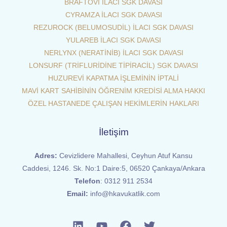
BRAFTOVİ İLACI SGK DAVASI
CYRAMZA İLACI SGK DAVASI
REZUROCK (BELUMOSUDİL) İLACI SGK DAVASI
YULAREB İLACI SGK DAVASI
NERLYNX (NERATİNİB) İLACI SGK DAVASI
LONSURF (TRİFLURİDİNE TİPİRACİL) SGK DAVASI
HUZUREVİ KAPATMA İŞLEMİNİN İPTALİ
MAVİ KART SAHİBİNİN ÖĞRENİM KREDİSİ ALMA HAKKI
ÖZEL HASTANEDE ÇALIŞAN HEKİMLERİN HAKLARI
İletişim
Adres:
Cevizlidere Mahallesi, Ceyhun Atuf Kansu
Caddesi, 1246. Sk. No:1 Daire:5, 06520 Çankaya/Ankara
Telefon
:
0312 911 2534
Email:
info@hkavukatlik.com