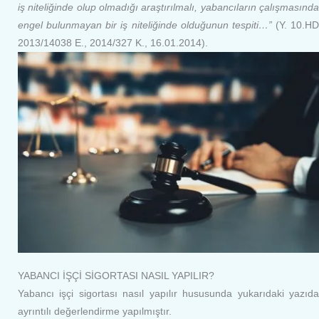
iş niteliğinde olup olmadığı araştırılmalı, yabancıların çalışmasında
engel bulunmayan bir iş niteliğinde olduğunun tespiti…”
(Y. 10.HD
2013/14038 E., 2014/327 K., 16.01.2014).
YABANCI İŞÇİ SİGORTASI NASIL YAPILIR?
Yabancı işçi sigortası nasıl yapılır hususunda yukarıdaki yazıda
ayrıntılı değerlendirme yapılmıştır.