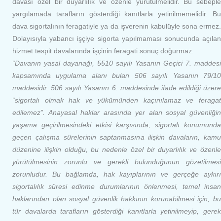
davası özel bir duyarlılık ve özenle yürütülmelidir. Bu sebeple
yargılamada tarafların gösterdiği kanıtlarla yetinilmemelidir. Bu
dava sigortalının feragatiyle ya da işverenin kabulüyle sona ermez.
Dolayısıyla yabancı işçiye sigorta yapılmaması sonucunda açılan
hizmet tespit davalarında işçinin feragati sonuç doğurmaz.
“Davanın yasal dayanağı, 5510 sayılı Yasanın Geçici 7. maddesi
kapsamında uygulama alanı bulan 506 sayılı Yasanın 79/10
maddesidir. 506 sayılı Yasanın 6. maddesinde ifade edildiği üzere
“sigortalı olmak hak ve yükümünden kaçınılamaz ve feragat
edilemez”. Anayasal haklar arasında yer alan sosyal güvenliğin
yaşama geçirilmesindeki etkisi karşısında, sigortalı konumunda
geçen çalışma sürelerinin saptanmasına ilişkin davaların, kamu
düzenine ilişkin olduğu, bu nedenle özel bir duyarlılık ve özenle
yürütülmesinin zorunlu ve gerekli bulunduğunun gözetilmesi
zorunludur. Bu bağlamda, hak kayıplarının ve gerçeğe aykırı
sigortalılık süresi edinme durumlarının önlenmesi, temel insan
haklarından olan sosyal güvenlik hakkının korunabilmesi için, bu
tür davalarda tarafların gösterdiği kanıtlarla yetinilmeyip, gerek