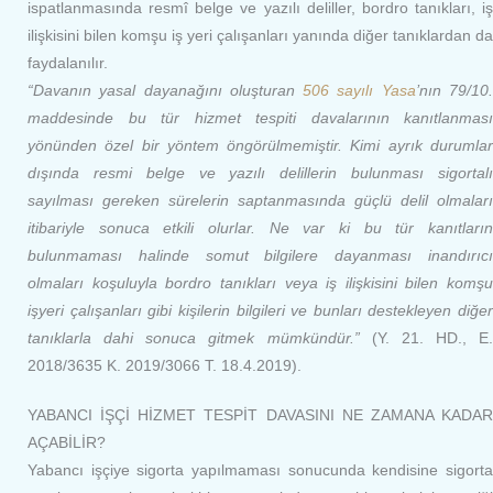
ispatlanmasında resmî belge ve yazılı deliller, bordro tanıkları, iş
ilişkisini bilen komşu iş yeri çalışanları yanında diğer tanıklardan da
faydalanılır.
“Davanın yasal dayanağını oluşturan
506 sayılı Yasa
’nın 79/10
maddesinde bu tür hizmet tespiti davalarının kanıtlanması
yönünden özel bir yöntem öngörülmemiştir. Kimi ayrık durumlar
dışında resmi belge ve yazılı delillerin bulunması sigortalı
sayılması gereken sürelerin saptanmasında güçlü delil olmaları
itibariyle sonuca etkili olurlar. Ne var ki bu tür kanıtların
bulunmaması halinde somut bilgilere dayanması inandırıcı
olmaları koşuluyla bordro tanıkları veya iş ilişkisini bilen komşu
işyeri çalışanları gibi kişilerin bilgileri ve bunları destekleyen diğer
tanıklarla dahi sonuca gitmek mümkündür.”
(Y. 21. HD., E.
2018/3635 K. 2019/3066 T. 18.4.2019).
YABANCI İŞÇİ HİZMET TESPİT DAVASINI NE ZAMANA KADAR
AÇABİLİR?
Yabancı işçiye sigorta yapılmaması sonucunda kendisine sigorta