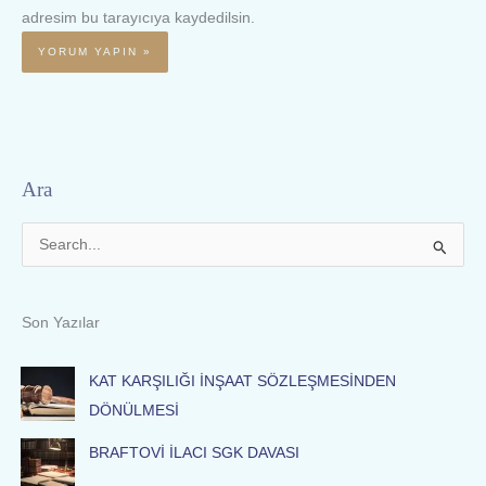
adresim bu tarayıcıya kaydedilsin.
Ara
S
e
a
Son Yazılar
r
c
KAT KARŞILIĞI İNŞAAT SÖZLEŞMESİNDEN
h
DÖNÜLMESİ
f
BRAFTOVİ İLACI SGK DAVASI
o
r