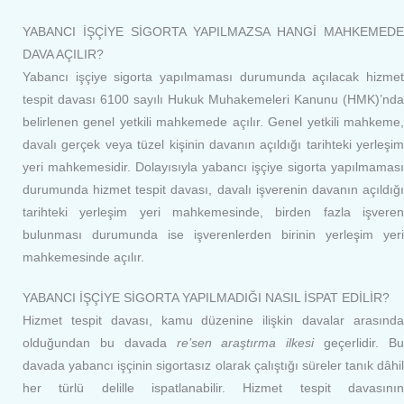
YABANCI İŞÇİYE SİGORTA YAPILMAZSA HANGİ MAHKEMEDE
DAVA AÇILIR?
Yabancı işçiye sigorta yapılmaması durumunda açılacak hizmet
tespit davası 6100 sayılı Hukuk Muhakemeleri Kanunu (HMK)’nda
belirlenen genel yetkili mahkemede açılır. Genel yetkili mahkeme,
davalı gerçek veya tüzel kişinin davanın açıldığı tarihteki yerleşim
yeri mahkemesidir. Dolayısıyla yabancı işçiye sigorta yapılmaması
durumunda hizmet tespit davası, davalı işverenin davanın açıldığı
tarihteki yerleşim yeri mahkemesinde, birden fazla işveren
bulunması durumunda ise işverenlerden birinin yerleşim yeri
mahkemesinde açılır.
YABANCI İŞÇİYE SİGORTA YAPILMADIĞI NASIL İSPAT EDİLİR?
Hizmet tespit davası, kamu düzenine ilişkin davalar arasında
olduğundan bu davada
re’sen araştırma ilkesi
geçerlidir. B
davada yabancı işçinin sigortasız olarak çalıştığı süreler tanık dâhil
her türlü delille ispatlanabilir. Hizmet tespit davasının