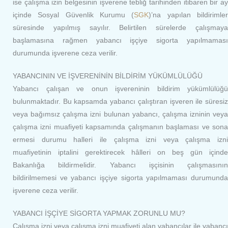
ise çalışma izin belgesinin işverene tebliğ tarihinden itibaren bir ay
içinde Sosyal Güvenlik Kurumu (
SGK
)’na yapılan bildirimle
süresinde yapılmış sayılır. Belirtilen sürelerde çalışmaya
başlamasına rağmen yabancı işçiye sigorta yapılmaması
durumunda işverene ceza verilir.
YABANCININ VE İŞVERENİNİN BİLDİRİM YÜKÜMLÜLÜĞÜ
Yabancı çalışan ve onun işvereninin bildirim yükümlülüğü
bulunmaktadır. Bu kapsamda yabancı çalıştıran işveren ile süresiz
veya bağımsız çalışma izni bulunan yabancı, çalışma izninin veya
çalışma izni muafiyeti kapsamında çalışmanın başlaması ve sona
ermesi durumu halleri ile çalışma izni veya çalışma izni
muafiyetinin iptalini gerektirecek hâlleri on beş gün içinde
Bakanlığa bildirmelidir. Yabancı işçisinin çalışmasının
bildirilmemesi ve yabancı işçiye sigorta yapılmaması durumunda
işverene ceza verilir.
YABANCI İŞÇİYE SİGORTA YAPMAK ZORUNLU MU?
Çalışma izni veya çalışma izni muafiyeti alan yabancılar ile yabancı