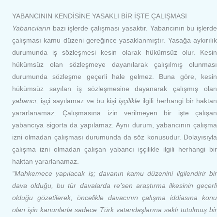
YABANCININ KENDİSİNE YASAKLI BİR İŞTE ÇALIŞMASI
Yabancıların
bazı işlerde çalışması yasaktır. Yabancının bu işlerde
çalışması kamu düzeni gereğince yasaklanmıştır. Yasağa aykırılık
durumunda iş sözleşmesi kesin olarak hükümsüz olur. Kesin
hükümsüz olan sözleşmeye dayanılarak çalışılmış olunması
durumunda sözleşme geçerli hale gelmez. Buna göre, kesin
hükümsüz sayılan iş sözleşmesine dayanarak çalışmış olan
yabancı
,
işçi sayılamaz ve bu kişi
işçilikle
ilgili herhangi bir hakta
yararlanamaz. Çalışmasına izin verilmeyen bir işte çalışan
yabancıya sigorta da yapılamaz. Aynı durum, yabancının çalışma
izni olmadan çalışması durumunda da söz konusudur. Dolayısıyla
çalışma izni olmadan çalışan yabancı işçilikle ilgili herhangi bir
haktan yararlanamaz.
“Mahkemece yapılacak iş; davanın kamu düzenini ilgilendirir bir
dava olduğu, bu tür davalarda re’sen araştırma ilkesinin geçerli
olduğu gözetilerek, öncelikle davacının çalışma iddiasına konu
olan işin kanunlarla sadece Türk vatandaşlarına saklı tutulmuş bir