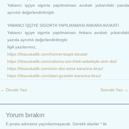
Yabancı işçiye sigorta yapılmaması avukatı yukarıdaki yazıda
ayrıntılı değerlendirilmiştir.
YABANCI İŞÇİYE SİGORTA YAPILMAMASI ANKARA AVUKATI
Yabancı işçiye sigorta yapılmaması Ankara avukatı yukarıdaki
yazıda ayrıntılı değerlendirilmiştir.
İlgili yazılarımız;
https://hkavukatlik.com/hizmet-tespit-davasi/
https://hkavukatlik.com/calisma-izni-ihlali-sebebiyle-sinir-disi/
https://hkavukatlik.com/sinir-disi-etme-kararina-itiraz/
https://hkavukatlik.com/idari-gozetim-kararina-itiraz/
←
Önceki Yazı
Sonraki Yazı
→
Yorum bırakın
E-posta adresiniz yayınlanmayacak.
Gerekli alanlar
*
ile