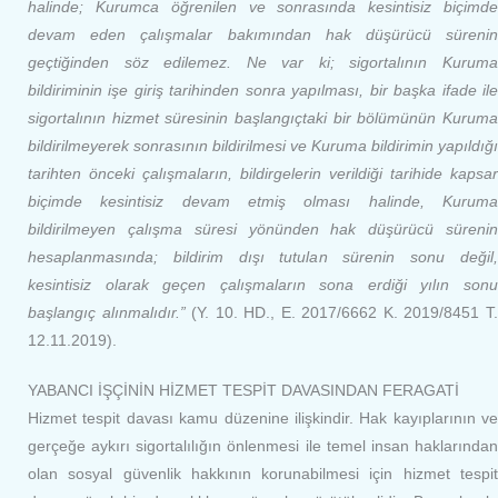
halinde; Kurumca öğrenilen ve sonrasında kesintisiz biçimde
devam eden çalışmalar bakımından hak düşürücü sürenin
geçtiğinden söz edilemez. Ne var ki; sigortalının Kuruma
bildiriminin işe giriş tarihinden sonra yapılması, bir başka ifade ile
sigortalının hizmet süresinin başlangıçtaki bir bölümünün Kuruma
bildirilmeyerek sonrasının bildirilmesi ve Kuruma bildirimin yapıldığı
tarihten önceki çalışmaların, bildirgelerin verildiği tarihide kapsar
biçimde kesintisiz devam etmiş olması halinde, Kuruma
bildirilmeyen çalışma süresi yönünden hak düşürücü sürenin
hesaplanmasında; bildirim dışı tutulan sürenin sonu değil,
kesintisiz olarak geçen çalışmaların sona erdiği yılın sonu
başlangıç alınmalıdır.”
(Y. 10. HD., E. 2017/6662 K. 2019/8451 T
12.11.2019).
YABANCI İŞÇİNİN HİZMET TESPİT DAVASINDAN FERAGATİ
Hizmet tespit davası kamu düzenine ilişkindir. Hak kayıplarının ve
gerçeğe aykırı sigortalılığın önlenmesi ile temel insan haklarından
olan sosyal güvenlik hakkının korunabilmesi için hizmet tespit