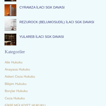
:
CYRAMZA İLACI SGK DAVASI
REZUROCK (BELUMOSUDİL) İLACI SGK DAVASI
YULAREB İLACI SGK DAVASI
Kategoriler
Aile Hukuku
Anayasa Hukuku
Askeri Ceza Hukuku
Bilişim Hukuku
Borçlar Hukuku
Ceza Hukuku
FİKRİ MÜLKİYET HUKUKU