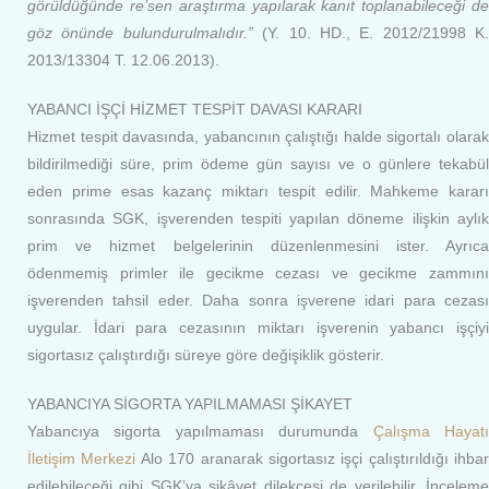
görüldüğünde re’sen araştırma yapılarak kanıt toplanabileceği de
göz önünde bulundurulmalıdır.”
(Y. 10. HD., E. 2012/21998 K.
2013/13304 T. 12.06.2013).
YABANCI İŞÇİ HİZMET TESPİT DAVASI KARARI
Hizmet tespit davasında, yabancının çalıştığı halde sigortalı olarak
bildirilmediği süre, prim ödeme gün sayısı ve o günlere tekabül
eden prime esas kazanç miktarı tespit edilir. Mahkeme kararı
sonrasında SGK, işverenden tespiti yapılan döneme ilişkin aylık
prim ve hizmet belgelerinin düzenlenmesini ister. Ayrıca
ödenmemiş primler ile gecikme cezası ve gecikme zammını
işverenden tahsil eder. Daha sonra işverene idari para cezası
uygular. İdari para cezasının miktarı işverenin yabancı işçiyi
sigortasız çalıştırdığı süreye göre değişiklik gösterir.
YABANCIYA SİGORTA YAPILMAMASI ŞİKAYET
Yabancıya sigorta yapılmaması durumunda
Çalışma Hayat
İletişim Merkezi
Alo 170 aranarak sigortasız işçi çalıştırıldığı ihbar
edilebileceği gibi SGK’ya şikâyet dilekçesi de verilebilir. İnceleme