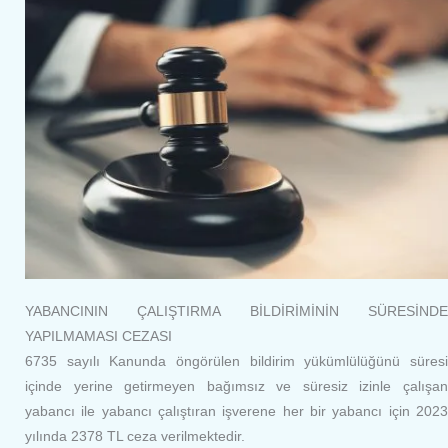
YABANCININ ÇALIŞTIRMA BİLDİRİMİNİN SÜRESİNDE
YAPILMAMASI CEZASI
6735 sayılı Kanunda öngörülen bildirim yükümlülüğünü süresi
içinde yerine getirmeyen bağımsız ve süresiz izinle çalışan
yabancı ile yabancı çalıştıran işverene her bir yabancı için 2023
yılında 2378 TL ceza verilmektedir.