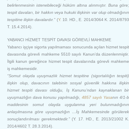
belirlenmesinin istenebileceği hüküm altına alınmıştır. Buna göre;
tespit davaları, bir hakkın veya hukuki ilişkinin var olup olmadığının
tespitine ilişkin davalardır.”
(
Y.
10. HD., E. 2014/3064 K. 2014/879
T. 15.4.2014).
YABANCI HİZMET TESPİT DAVASI GÖREVLİ MAHKEME
Yabancı işçiye sigorta yapılmaması sonucunda açılan hizmet tespit
davasında görevli mahkeme 5510 sayılı Kanun’da düzenlenmiştir.
İlgili kanun gereğince hizmet tespit davalarında görevli mahkeme
iş mahkemesidir.
“Somut olayda uyuşmazlık hizmet
tespitine (sigortalılığın tespiti)
ilişkin olup, davacının talebinin sosyal güvenlik hakkına ilişkin
hizmet
tespiti davası olduğu, İş Kanunu’ndan kaynaklanan bi
uyuşmazlığın dava konusu yapılmadığı,
4857 sayılı Yasa
nın 4/1-b
maddesinin somut olayda uygulanma yeri bulunmadığının
anlaşılmasına göre uyuşmazlığın …İş Mahkemesinde görülerek
sonuçlandırılması gerekmektedir.”
(Y. 17. HD., E. 2013/21002 K
2014/4602 T. 28.3.2014).