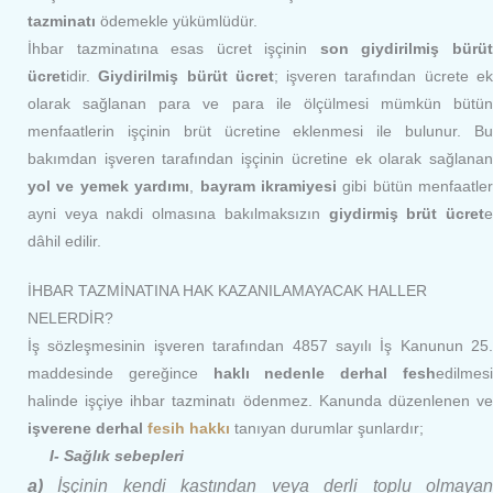
tazminatı
ödemekle yükümlüdür.
İhbar tazminatına esas ücret işçinin
son giydirilmiş bürü
ücret
idir.
Giydirilmiş bürüt ücret
; işveren tarafından ücrete e
olarak sağlanan para ve para ile ölçülmesi mümkün bütün
menfaatlerin işçinin brüt ücretine eklenmesi ile bulunur. Bu
bakımdan işveren tarafından işçinin ücretine ek olarak sağlanan
yol ve yemek yardımı
,
bayram ikramiyesi
gibi bütün menfaatler
ayni veya nakdi olmasına bakılmaksızın
giydirmiş brüt ücret
dâhil edilir.
İHBAR TAZMİNATINA HAK KAZANILAMAYACAK HALLER
NELERDİR?
İş sözleşmesinin işveren tarafından 4857 sayılı İş Kanunun 25.
maddesinde gereğince
haklı nedenle derhal fesh
edilmes
halinde işçiye ihbar tazminatı ödenmez. Kanunda düzenlenen ve
işverene derhal
fesih hakkı
tanıyan durumlar şunlardır;
I- Sağlık sebepleri
a)
İşçinin kendi kastından veya derli toplu olmayan