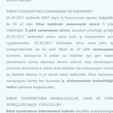
altında olacaktır
.
İHBAR TAZMİNATINDA ZAMANAŞIMI NE KADARDIR?
25.10.2017 tarihinde 4857 sayılı İş Kanunu’nda yapılan değişiklik
ile 10 yıl olan
ihbar tazminatı zamanaşımı süresi
5 yıl
indirilmiştir.
5 yıllık zamanaşımı süresi,
kanunun yürürlüğe girdiğ
25.10.2017 tarihinden sonra sona eren iş sözleşmeleri için
uygulanacaktır. 25.10.2017 tarihinden önce sona eren iş
sözleşmelerinde ise bu tarih itibari ile 10 yıllık
zamanaşımı
süresinin dolmasına 5 yıldan az kalanlar için geri kalan
zamanaşımı süresi işlemeye devam edecek olup zamanaşımı
süresinin dolmasına 5 yıldan fazla kalanlar için zamanaşımı süresi
bu tarihten itibaren 5 yıl olarak kabul edilecektir. İhbar tazminatı
zamanaşımı süresi her durumda
iş sözleşmesinin feshedildiğ
tarih
te işlemeye başlayacaktır
.
İHBAR TAZMİNATINDA ARABULUCULUK, DAVA VE İCRA
SÜREÇLERİ NASIL YÜRÜTÜLÜR?
İhbar tazminatının ödenmemesi halinde
öncelikle arabuluculuğ