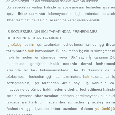
devamsızlığın 17 nci maddedeki bildirim süresini aşması.
Bu sebeplerin varlığı halinde iş sözleşmesini fesheden işveren
işçiye
ihbar tazminatı
ödemeyecektir. İşçi tarafından açılacak
ihbar tazminatı davasının ise reddine karar verilebilecektir.
İŞ SÖZLEŞMESİNİN İŞÇİ TARAFINDAN FESHEDİLMESİ
DURUMUNDA İHBAR TAZMİNATI
İş sözleşmesinin
işçi tarafından feshedilmesi halinde işçi
ihba
tazminatına
hak
kazanamaz. Bu bakımdan işçinin iş sözleşmesin
haklı bir neden ileri sürmeden veya 4857 sayılı İş Kanunun 24.
maddesinde gereğince
haklı nedenle derhal feshetmes
arasında bir fark bulunmamaktadır. Her iki durumda da iş
sözleşmesini fesheden işçi ihbar tazminatına
hak
kazanamaz. İ
sözleşmesinin, işçi tarafından 4857 sayılı İş Kanunun 24.
maddesine gereğince
haklı nedenle derhal feshedilmesi
halind
işçinin, işverene
ihbar tazminatı
ödemesi gerekmeyecek olup aks
takdirde ise haklı bir neden ileri sürmeden
iş sözleşmesini
fesheden işçi
, işverene
ihbar tazminatı ödeme
yükümlüğü