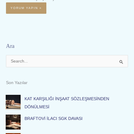
Ara
S
e
a
Son Yazılar
r
c
KAT KARŞILIĞI İNŞAAT SÖZLEŞMESİNDEN
h
DÖNÜLMESİ
f
BRAFTOVİ İLACI SGK DAVASI
o
r