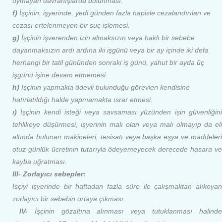
uymayan davranışlarda bulunması.
f)
İşçinin, işyerinde, yedi günden fazla hapisle cezalandırılan ve
cezası ertelenmeyen bir suç işlemesi.
g)
İşçinin işverenden izin almaksızın veya haklı bir sebebe
dayanmaksızın ardı ardına iki işgünü veya bir ay içinde iki defa
herhangi bir tatil gününden sonraki iş günü, yahut bir ayda üç
işgünü işine devam etmemesi.
h)
İşçinin yapmakla ödevli bulunduğu görevleri kendisine
hatırlatıldığı halde yapmamakta ısrar etmesi.
ı)
İşçinin kendi isteği veya savsaması yüzünden işin güvenliğini
tehlikeye düşürmesi, işyerinin malı olan veya malı olmayıp da eli
altında bulunan makineleri, tesisatı veya başka eşya ve maddeleri
otuz günlük ücretinin tutarıyla ödeyemeyecek derecede hasara ve
kayba uğratması
.
III- Zorlayıcı sebepler:
İşçiyi işyerinde bir haftadan fazla süre ile çalışmaktan alıkoyan
zorlayıcı bir sebebin ortaya çıkması.
IV-
İşçinin gözaltına alınması veya tutuklanması halind