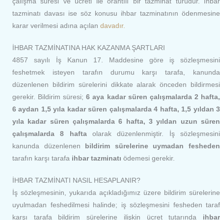
çalışma süresi ve ücreti ile orantılı bir tazminat türüdür. İhbar
tazminatı davası ise söz konusu ihbar tazminatının ödenmesine
karar verilmesi adına açılan
davadır.
İHBAR TAZMİNATINA HAK KAZANMA ŞARTLARI
4857 sayılı İş Kanun 17. Maddesine göre iş sözleşmesini
feshetmek isteyen tarafın durumu karşı tarafa, kanunda
düzenlenen bildirim sürelerini dikkate alarak önceden bildirmesi
gerekir. Bildirim süresi;
6 aya kadar süren çalışmalarda 2 hafta
6 aydan 1,5 yıla kadar süren çalışmalarda 4 hafta, 1,5 yıldan 3
yıla kadar süren çalışmalarda 6 hafta, 3 yıldan uzun süren
çalışmalarda 8 hafta
olarak düzenlenmiştir. İş sözleşmesin
kanunda düzenlenen
bildirim sürelerine uymadan feshede
tarafın karşı tarafa
ihbar tazminatı
ödemesi gerekir.
İHBAR TAZMİNATI NASIL HESAPLANIR?
İş sözleşmesinin, yukarıda açıkladığımız üzere bildirim sürelerine
uyulmadan feshedilmesi halinde; iş sözleşmesini fesheden taraf
karşı tarafa bildirim sürelerine ilişkin ücret tutarında
ihbar