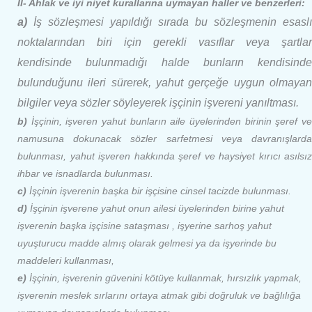
II- Ahlak ve iyi niyet kurallarına uymayan haller ve benzerleri:
a)
İş sözleşmesi yapıldığı sırada bu sözleşmenin esaslı
noktalarından biri için gerekli vasıflar veya şartlar
kendisinde bulunmadığı halde bunların kendisinde
bulunduğunu ileri sürerek, yahut gerçeğe uygun olmayan
bilgiler veya sözler söyleyerek işçinin işvereni yanıltması.
b)
İşçinin, işveren yahut bunların aile üyelerinden birinin şeref ve
namusuna dokunacak sözler sarfetmesi veya davranışlarda
bulunması, yahut işveren hakkında şeref ve haysiyet kırıcı asılsız
ihbar ve isnadlarda bulunması.
c)
İşçinin işverenin başka bir işçisine cinsel tacizde bulunması.
d)
İşçinin işverene yahut onun ailesi üyelerinden birine yahut
işverenin başka işçisine sataşması , işyerine sarhoş yahut
uyuşturucu madde almış olarak gelmesi ya da işyerinde bu
maddeleri kullanması,
e)
İşçinin, işverenin güvenini kötüye kullanmak, hırsızlık yapmak,
işverenin meslek sırlarını ortaya atmak gibi doğruluk ve bağlılığa