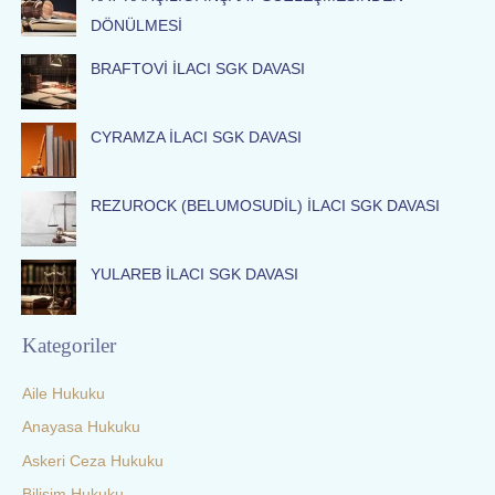
h
DÖNÜLMESİ
f
o
BRAFTOVİ İLACI SGK DAVASI
r
:
CYRAMZA İLACI SGK DAVASI
REZUROCK (BELUMOSUDİL) İLACI SGK DAVASI
YULAREB İLACI SGK DAVASI
Kategoriler
Aile Hukuku
Anayasa Hukuku
Askeri Ceza Hukuku
Bilişim Hukuku