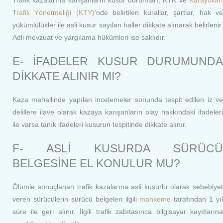
Trafik kazalarına karışanların kusur durumları, KTK ve
Karayolları
Trafik Yönetmeliği (KTY)
’nde belirtilen kurallar, şartlar, hak v
yükümlülükler ile asli kusur sayılan haller dikkate alınarak belirlenir.
Adli mevzuat ve yargılama hükümleri ise saklıdır.
E- İFADELER KUSUR DURUMUNDA
DİKKATE ALINIR MI?
Kaza mahallinde yapılan incelemeler sonunda tespit edilen iz ve
delillere ilave olarak kazaya karışanların olay hakkındaki ifadeleri
ile varsa tanık ifadeleri kusurun tespitinde dikkate alınır.
F- ASLİ KUSURDA SÜRÜCÜ
BELGESİNE EL KONULUR MU?
Ölümle sonuçlanan trafik kazalarına asli kusurlu olarak sebebiyet
veren sürücülerin sürücü belgeleri ilgili
mahkeme
tarafından 1 yıl
süre ile geri alınır. İlgili trafik zabıtasınca bilgisayar kayıtlarına