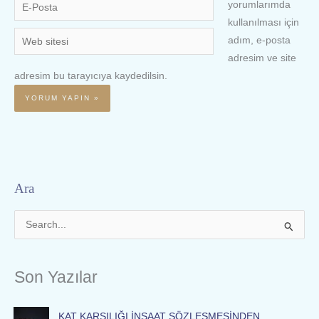
E-
yorumlarımda
Posta
kullanılması için
Web
adım, e-posta
sitesi
adresim ve site
adresim bu tarayıcıya kaydedilsin.
Ara
S
e
a
Son Yazılar
r
c
KAT KARŞILIĞI İNŞAAT SÖZLEŞMESİNDEN