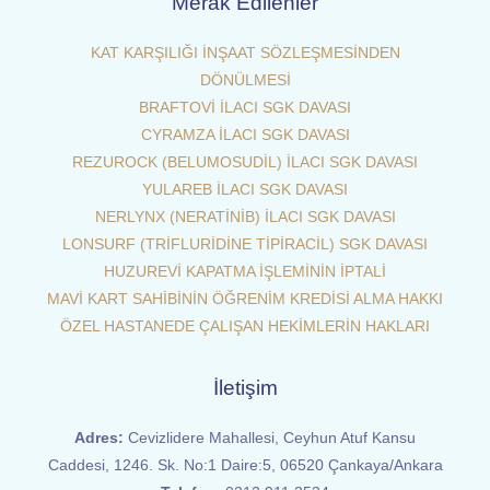
Merak Edilenler
KAT KARŞILIĞI İNŞAAT SÖZLEŞMESİNDEN
DÖNÜLMESİ
BRAFTOVİ İLACI SGK DAVASI
CYRAMZA İLACI SGK DAVASI
REZUROCK (BELUMOSUDİL) İLACI SGK DAVASI
YULAREB İLACI SGK DAVASI
NERLYNX (NERATİNİB) İLACI SGK DAVASI
LONSURF (TRİFLURİDİNE TİPİRACİL) SGK DAVASI
HUZUREVİ KAPATMA İŞLEMİNİN İPTALİ
MAVİ KART SAHİBİNİN ÖĞRENİM KREDİSİ ALMA HAKKI
ÖZEL HASTANEDE ÇALIŞAN HEKİMLERİN HAKLARI
İletişim
Adres:
Cevizlidere Mahallesi, Ceyhun Atuf Kansu
Caddesi, 1246. Sk. No:1 Daire:5, 06520 Çankaya/Ankara