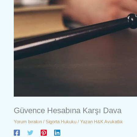
Güvence Hesabına Karşı Dava
Yorum bırakın
/
Sigorta Hukuku
/ Yazan
H&K Avukatlık