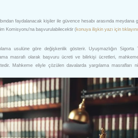
ından faydalanacak kişiler ile güvence hesabı arasında meydana 
im Komisyonu’na başvurulabilecektir (
konuya ilişkin yazı için tıklayın
ılama usulüne göre değişkenlik gösterir. Uyuşmazlığın Sigorta 
a masrafı olarak başvuru ücreti ve bilirkişi ücretleri, mahkeme
dir. Mahkeme eliyle çözülen davalarda yargılama masrafları ni