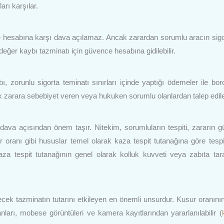
arı karşılar.
ce hesabına karşı dava açılamaz. Ancak zarardan sorumlu aracın sigo
ğer kaybı tazminatı için güvence hesabına gidilebilir.
zorunlu sigorta teminatı sınırları içinde yaptığı ödemeler ile bo
cak zarara sebebiyet veren veya hukuken sorumlu olanlardan talep edileb
 dava açısından önem taşır. Nitekim, sorumluların tespiti, zararın 
oranı gibi hususlar temel olarak kaza tespit tutanağına göre tespit 
a tespit tutanağının genel olarak kolluk kuvveti veya zabıta tar
cek tazminatın tutarını etkileyen en önemli unsurdur. Kusur oranını
anları, mobese görüntüleri ve kamera kayıtlarından yararlanılabilir (