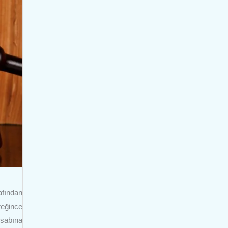
afından
reğince
esabına