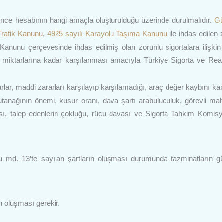
e hesabının hangi amaçla oluşturulduğu üzerinde durulmalıdır.
G
 Trafik Kanunu
,
4925 sayılı Karayolu Taşıma Kanunu
ile ihdas edilen 
Kanunu çerçevesinde ihdas edilmiş olan zorunlu sigortalara ilişkin
nat miktarlarına kadar karşılanması amacıyla Türkiye Sigorta ve Re
lar, maddi zararları karşılayıp karşılamadığı, araç değer kaybını kar
 tutanağının önemi, kusur oranı, dava şartı arabuluculuk, görevli m
lması, talep edenlerin çokluğu, rücu davası ve Sigorta Tahkim Komis
u md. 13’te sayılan şartların oluşması durumunda tazminatların 
n oluşması gerekir.