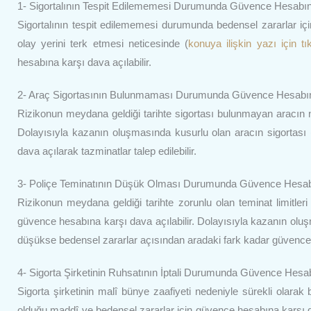
1- Sigortalının Tespit Edilememesi Durumunda Güvence Hesabı
Sigortalının tespit edilememesi durumunda bedensel zararlar iç
olay yerini terk etmesi neticesinde (
konuya ilişkin yazı için tı
hesabına karşı dava açılabilir.
2- Araç Sigortasının Bulunmaması Durumunda Güvence Hesabı
Rizikonun meydana geldiği tarihte sigortası bulunmayan aracın n
Dolayısıyla kazanın oluşmasında kusurlu olan aracın sigortası 
dava açılarak tazminatlar talep edilebilir.
3- Poliçe Teminatının Düşük Olması Durumunda Güvence Hesab
Rizikonun meydana geldiği tarihte zorunlu olan teminat limitleri 
güvence hesabına karşı dava açılabilir. Dolayısıyla kazanın oluş
düşükse bedensel zararlar açısından aradaki fark kadar güvence h
4- Sigorta Şirketinin Ruhsatının İptali Durumunda Güvence Hes
Sigorta şirketinin malî bünye zaafiyeti nedeniyle sürekli olarak
olduğu maddî ve bedensel zararlar için güvence hesabına karşı d