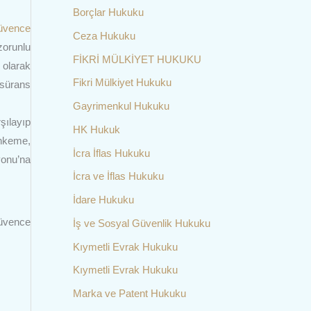
Borçlar Hukuku
üvence
Ceza Hukuku
zorunlu
FİKRİ MÜLKİYET HUKUKU
 olarak
Fikri Mülkiyet Hukuku
asürans
Gayrimenkul Hukuku
şılayıp
HK Hukuk
ahkeme,
İcra İflas Hukuku
yonu’na
İcra ve İflas Hukuku
İdare Hukuku
güvence
İş ve Sosyal Güvenlik Hukuku
Kıymetli Evrak Hukuku
Kıymetli Evrak Hukuku
Marka ve Patent Hukuku