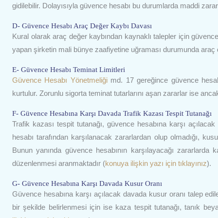
gidilebilir. Dolayısıyla güvence hesabı bu durumlarda maddi zararl
D- Güvence Hesabı Araç Değer Kaybı Davası
Kural olarak araç değer kaybından kaynaklı talepler için güven
yapan şirketin mali bünye zaafiyetine uğraması durumunda araç de
E- Güvence Hesabı Teminat Limitleri
Güvence Hesabı Yönetmeliği
md. 17 gereğince güvence hesabı, 
kurtulur. Zorunlu sigorta teminat tutarlarını aşan zararlar ise an
F- Güvence Hesabına Karşı Davada Trafik Kazası Tespit Tutanağı
Trafik kazası tespit tutanağı, güvence hesabına karşı açılacak
hesabı tarafından karşılanacak zararlardan olup olmadığı, kusur 
Bunun yanında güvence hesabının karşılayacağı zararlarda kaz
düzenlenmesi aranmaktadır (
konuya ilişkin yazı için tıklayınız
).
G- Güvence Hesabına Karşı Davada Kusur Oranı
Güvence hesabına karşı açılacak davada kusur oranı talep edile
bir şekilde belirlenmesi için ise kaza tespit tutanağı, tanık bey