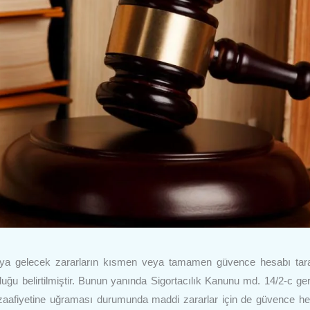
şyaya gelecek zararların kısmen veya tamamen güvence hesabı tar
uğu belirtilmiştir. Bunun yanında Sigortacılık Kanunu md. 14/2-c ge
 zaafiyetine uğraması durumunda maddi zararlar için de güvence h