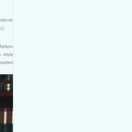
gelecek
ız
).
Tahkim
 eliyle
speten