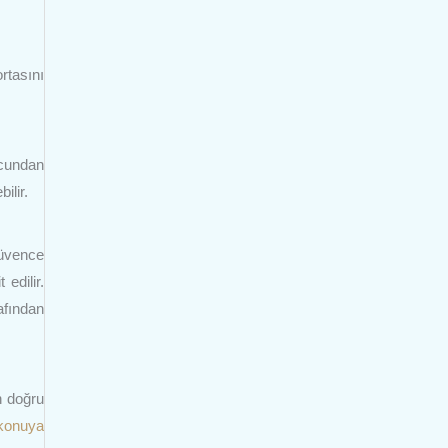
rtasını
rcundan
ilir.
güvence
edilir.
afından
n doğru
konuya