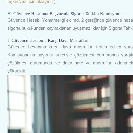
ilişkin yazı için tıklayınız
).
H- Güvence Hesabına Başvuruda Sigorta Tahkim Komisyonu
Güvence Hesabı Yönetmeliği ek md. 2 gereğince güvence hesab
sigorta hukukundan kaynaklanan uyuşmazlıklar için Sigorta Tahk
İ- Güvence Hesabına Karşı Dava Masrafları
Güvence hesabına karşı dava masrafları tercih edilen yarg
Komisyonu’na başvuru suretiyle çözülmesi durumunda yargılam
çözülmesi durumunda ise dava harç ve masrafları ödenmekte
yüksektir.