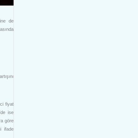
rine de
rasında
rtışını
i fiyat
’de ise
ra göre
i ifade