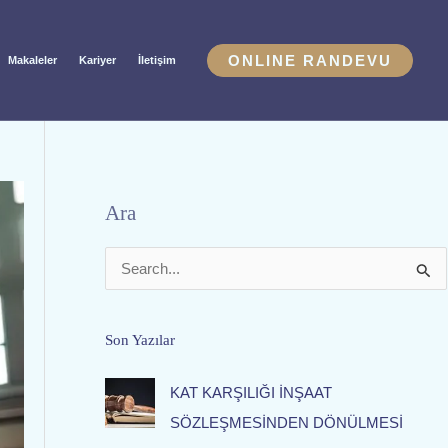
ONLINE RANDEVU
Makaleler
Kariyer
İletişim
Ara
S
e
a
Son Yazılar
r
KAT KARŞILIĞI İNŞAAT
c
SÖZLEŞMESİNDEN DÖNÜLMESİ
h