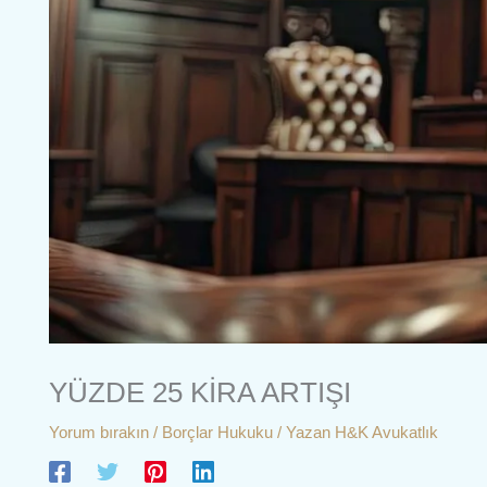
YÜZDE 25 KİRA ARTIŞI
Yorum bırakın
/
Borçlar Hukuku
/ Yazan
H&K Avukatlık