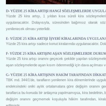
D- YÜZDE 25 KİRA ARTIŞI HANGİ SÖZLEŞMELERDE UYGU
Yüzde 25 kira artışı, 1 yıldan kısa süreli kira sözleşmeler
uygulanacaktır. Dolayısıyla, süresinden bağımsız olarak söz
yenilenecek olması yeterlidir.
E- YÜZDE 25 KİRA ARTIŞI İŞYERİ KİRALARINDA UYGULAN
Yüzde 25 kira artışı sadece konut kiralarında uygulanacaktır. Dol
F- YÜZDE 25 KİRA ARTIŞINI AŞAN SÖZLEŞMELERDE DURU
Yüzde 25 kira artışı oranını geçecek şekilde yapılan sözleşmeler
aşan sözleşmelerde aşan kısım ödenmediği için dava açılması ve
G- YÜZDE 25 KİRA ARTIŞININ HAKİM TARAFINDAN DİKKA
TBK md. 344/1’de, tarafların yenilenen kira dönemlerinde uygulana
endeksindeki oniki aylık ortalamalara göre değişim oranını g
taraflarca bu konuda bir anlaşma yapılmamışsa, kira bedelinin, bir
değişim oranını geçmemek koşuluyla hâkim tarafından, kiral
edilmiştir.