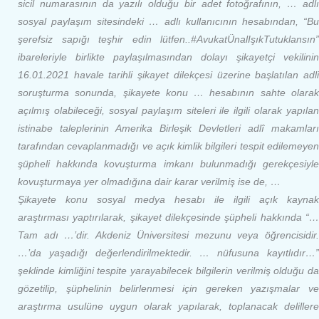
sicil numarasının da yazılı olduğu bir adet fotoğrafının, … adlı
sosyal paylaşım sitesindeki … adlı kullanıcının hesabından, “Bu
şerefsiz sapığı teşhir edin lütfen..#AvukatÜnalIşıkTutuklansın”
ibareleriyle birlikte paylaşılmasından dolayı şikayetçi vekilinin
16.01.2021 havale tarihli şikayet dilekçesi üzerine başlatılan adli
soruşturma sonunda, şikayete konu … hesabının sahte olarak
açılmış olabileceği, sosyal paylaşım siteleri ile ilgili olarak yapılan
istinabe taleplerinin Amerika Birleşik Devletleri adlî makamları
tarafından cevaplanmadığı ve açık kimlik bilgileri tespit edilemeyen
şüpheli hakkında kovuşturma imkanı bulunmadığı gerekçesiyle
kovuşturmaya yer olmadığına dair karar verilmiş ise de, …
Şikayete konu sosyal medya hesabı ile ilgili açık kaynak
araştırması yaptırılarak, şikayet dilekçesinde şüpheli hakkında “…
Tam adı …’dir. Akdeniz Üniversitesi mezunu veya öğrencisidir.
…’da yaşadığı değerlendirilmektedir. … nüfusuna kayıtlıdır…”
şeklinde kimliğini tespite yarayabilecek bilgilerin verilmiş olduğu da
gözetilip, şüphelinin belirlenmesi için gereken yazışmalar ve
araştırma usulüne uygun olarak yapılarak, toplanacak delillere