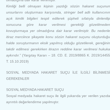
olmadığına dair karar verilmiştir.
Kimliği belli olmayan kişinin yazdığı sözün
hakaret
suçu
nu
unsurlarını oluşturması karşısında, stringer bell adlı kullanıcının
açık kimlik bilgileri tespit edilerek şüpheli sıfatıyla dinlenilip
sonucuna göre karar verilmesi gerektiği gözetilmeden
kovuşturmaya yer olmadığına dair karar verilmiştir. Bu nedenle
itiraz merciince şikayete konu sözün
hakaret
suçu
nu oluşturduğu
halde soruşturmanın eksik yapılmış olduğu gözetilerek, gereğinin
takdir edilmesi gerekirken itirazın reddine karar verilmesi hukuka
aykırıdır.”
(Yargıtay Kararı – 18. CD. E. 2019/8865 K. 2019/14455
T. 15.10.2019)
SOSYAL MEDYADA HAKARET SUÇU İLE İLGİLİ BİLİNMESİ
GEREKENLER
SOSYAL MEDYADA HAKARET SUÇU
Sosyal medyada hakaret suçu ile ilgili yukarıda yer verilen yazıda
ayrıntılı değerlendirme yapılmıştır.