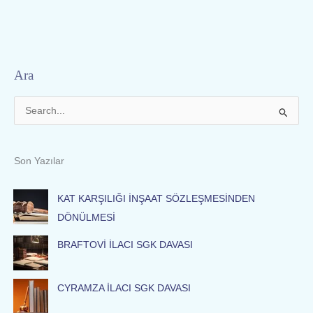
Ara
S
e
a
Son Yazılar
r
c
KAT KARŞILIĞI İNŞAAT SÖZLEŞMESİNDEN
h
DÖNÜLMESİ
f
BRAFTOVİ İLACI SGK DAVASI
o
r
:
CYRAMZA İLACI SGK DAVASI