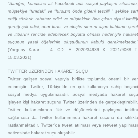
“Sanığın, kendisine ait Facebook adlı sosyal paylaşım sitesinde,
müştekiye “fırıldak” ve “hırsızın önde gideni tescilli ” şekline sarf
ettiği sözlerin rahatsız edici ve müştekinin öne çıkan siyasi kimliği
gereği şok edici, onur kırıcı ve eleştiri sınırını aşan katılanın şeref
ve itibarını rencide edebilecek boyutta olması nedeniyle hakaret
suçunun yasal öğelerinin oluştuğunun kabulü gerekmektedir.”
(Yargıtay Kararı – 4. CD. E. 2020/34939 K. 2021/9068 T.
15.03.2021)
TWİTTER ÜZERİNDEN HAKARET SUÇU
Twitter gelişen sosyal yapıyla birlikte toplumda önemli bir yer
edinmiştir. Twitter, Türkiye’de en çok kullanıcıya sahip beşinci
sosyal medya uygulamasıdır. Sosyal medyada hakaret suçu
işleyen kişi hakaret suçunu Twitter üzerinden de gerçekleştirebilir.
Twitter, kullanıcılarına fikir ve düşüncelerini paylaşma imkânı
sağlamasa da Twitter kullanımında hakaret suçuna da sıklıkla
rastlanmaktadır. Twitter’da tweet atılması veya retweet yapılması
neticesinde hakaret suçu oluşabilir.