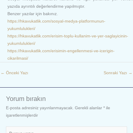
yazıda ayrıntılı değerlendirme yapılmıştır.
Benzer yazılar için bakınız.
https://hkavukatlik.com/sosyal-medya-platformunun-
yukumlulukleri/
https://hkavukatlik.com/erisim-toplu-kullanim-ve-yer-saglayicinin-
yukumlulukleri/
https://hkavukatlik.com/erisimin-engellenmesi-ve-icerigin-
cikarilmasi/
←
Önceki Yazı
Sonraki Yazı
→
Yorum bırakın
E-posta adresiniz yayınlanmayacak.
Gerekli alanlar
*
ile
işaretlenmişlerdir
Buraya