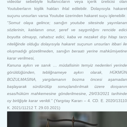
videolar sebebiyle kullanıcıların veya içerik üreticisi olan
Youtuberların kişilik hakları ihlal edilebilir. Dolayısıyla hakaret
suçunu unsurları varsa Youtube üzerinden hakaret suçu işlenebilir.
“Somut olaya gelince; sanığın youtube sitesinde yayınlanan
sözlerinin, katılanın onur, şeref ve saygınlığını rencide edici
boyutta olmayıp, rahatsız edici, kaba ve nezaket dışı hitap tarzı
niteliğinde olduğu dolayısıyla hakaret suçunun unsurları itibari ile
oluşmadığı gözetilmeden, sanığın beraatı yerine mahkûmiyetine
karar verilmesi,
Kanuna aykırı ve sanık … müdafisinin temyiz nedenleri yerinde
görüldüğünden, tebliğnameye aykırı olarak, HÜKMÜN
BOZULMASINA, yargılamanın bozma öncesi aşamadan
başlayarak sürdürülüp sonuçlandırılmak üzere dosyanın
esas/hüküm mahkemesine gönderilmesine, 29/03/2021 tarihinde
oy birliğiyle karar verildi.”
(Yargıtay Kararı – 4. CD. E. 2020/13110
K. 2021/11212 T. 29.03.2021)