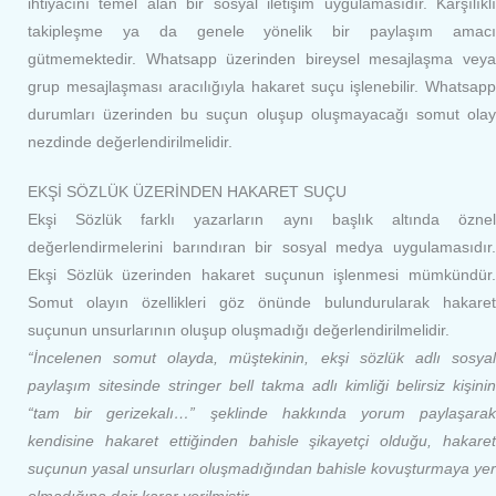
ihtiyacını temel alan bir sosyal iletişim uygulamasıdır. Karşılıklı
takipleşme ya da genele yönelik bir paylaşım amacı
gütmemektedir. Whatsapp üzerinden bireysel mesajlaşma veya
grup mesajlaşması aracılığıyla hakaret suçu işlenebilir. Whatsapp
durumları üzerinden bu suçun oluşup oluşmayacağı somut olay
nezdinde değerlendirilmelidir.
EKŞİ SÖZLÜK ÜZERİNDEN HAKARET SUÇU
Ekşi Sözlük farklı yazarların aynı başlık altında öznel
değerlendirmelerini barındıran bir sosyal medya uygulamasıdır.
Ekşi Sözlük üzerinden hakaret suçunun işlenmesi mümkündür.
Somut olayın özellikleri göz önünde bulundurularak hakaret
suçunun unsurlarının oluşup oluşmadığı değerlendirilmelidir.
“İncelenen somut olayda, müştekinin,
ekşi
sözlük
adlı sosya
paylaşım sitesinde stringer bell takma adlı kimliği belirsiz kişinin
“tam bir gerizekalı…” şeklinde hakkında yorum paylaşarak
kendisine
hakaret
ettiğinden bahisle şikayetçi olduğu,
hakare
suçu
nun yasal unsurları oluşmadığından bahisle kovuşturmaya yer