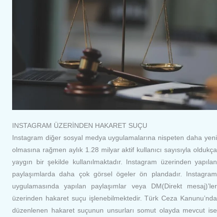
INSTAGRAM ÜZERİNDEN HAKARET SUÇU
Instagram diğer sosyal medya uygulamalarına nispeten daha yeni
olmasına rağmen aylık 1.28 milyar aktif kullanıcı sayısıyla oldukça
yaygın bir şekilde kullanılmaktadır. Instagram üzerinden yapılan
paylaşımlarda daha çok görsel ögeler ön plandadır. Instagram
uygulamasında yapılan paylaşımlar veya DM(Direkt mesaj)’ler
üzerinden hakaret suçu işlenebilmektedir. Türk Ceza Kanunu’nda
düzenlenen hakaret suçunun unsurları somut olayda mevcut ise