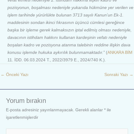
vefat etmesi nedeniyle 2. istihdam hakkına ilişkin kadro ve
pozisyonun, boşalması nedeniyle yukarıda hükmüne yer verilen ve
işlem tarihinde yürürlükte bulunan 3713 sayılı Kanun’un Ek-1.
maddesinin sondan ikinci fıkrasının üçüncü cümlesi gereğince
başka bir işleme gerek kalmaksızın iptal edilmiş olması nedeniyle,
davacının istihdam hakkını kullanan kardeşinin vefatı nedeniyle
boşalan kadro ve pozisyona atanma talebinin reddine ilişkin dava
konusu işlemde hukuka aykırılık bulunmamaktadır.”
(
ANKARA BİM
11. İDD. 06.03.2024 T., 2022/3979 E., 2024/740 K.).
←
Önceki Yazı
Sonraki Yazı
→
Yorum bırakın
E-posta adresiniz yayınlanmayacak.
Gerekli alanlar
*
ile
işaretlenmişlerdir
Buraya