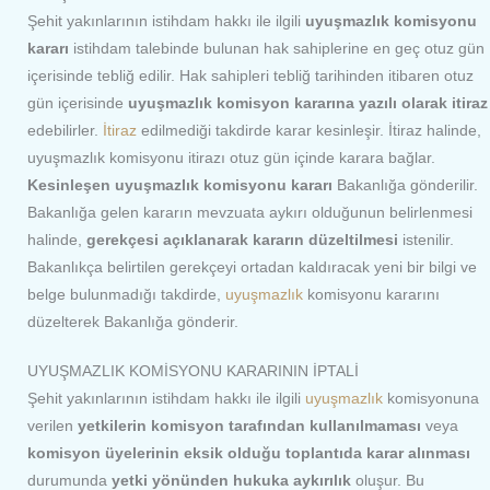
Şehit yakınlarının istihdam hakkı ile ilgili
uyuşmazlık komisyonu
kararı
istihdam talebinde bulunan hak sahiplerine en geç otuz gün
içerisinde tebliğ edilir. Hak sahipleri tebliğ tarihinden itibaren otuz
gün içerisinde
uyuşmazlık komisyon kararına yazılı olarak itiraz
edebilirler.
İtiraz
edilmediği takdirde karar kesinleşir. İtiraz halinde,
uyuşmazlık komisyonu itirazı otuz gün içinde karara bağlar.
Kesinleşen uyuşmazlık komisyonu kararı
Bakanlığa gönderilir.
Bakanlığa gelen kararın mevzuata aykırı olduğunun belirlenmesi
halinde,
gerekçesi açıklanarak kararın düzeltilmesi
istenilir.
Bakanlıkça belirtilen gerekçeyi ortadan kaldıracak yeni bir bilgi ve
belge bulunmadığı takdirde,
uyuşmazlık
komisyonu kararını
düzelterek Bakanlığa gönderir.
UYUŞMAZLIK KOMİSYONU KARARININ İPTALİ
Şehit yakınlarının istihdam hakkı ile ilgili
uyuşmazlık
komisyonuna
verilen
yetkilerin komisyon tarafından kullanılmaması
veya
komisyon üyelerinin eksik olduğu toplantıda karar alınması
durumunda
yetki yönünden hukuka aykırılık
oluşur. Bu