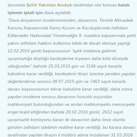
durumda
Şehit Yakınları Avukatı
tarafından söz konusu
hatalı
işlemin iptali için
dava açılabilir.
“Dava dosyasının incelenmesinden; davacının, Terörle Mücadele
Kanunu Kapsamında Kamu Kurum ve Kuruluşlarında İstihdam
Edilecekler Hakkındaki Yönetmeliğin 9. maddesi kapsamında şehit
yakını istihdam hakkını kullanma talebi ile davalı idareye yaptığı
12.02.2015 günlü başvurusunun ”aylık ortalama gelirinin
uyuşmazlığa düştüğü kardeşlerine kıyasen daha kötü düzeyde
olduğundan” bahisle 25.03.2015 gün ve 3196 sayılı kararla
kabulüne karar verildiği, kardeşlerin itirazı üzerine yeniden yapılan
değerlendirme sonucu 08.07.2015 gün ve 7463 sayılı kararla
davacı başvurusunun tekrar kabulüne karar verildiği, daha sonra
yapılan inceleme sonucu davacının hırsızlık suçundan
mahkumiyeti bulunduğundan ve anılan mahkumiyetin memuriyete
engel teşkil ettiğinden bahisle 26.02.2016 günlü, 2612 sayılı
uyuşmazlık komisyonu kararı ile davacının daha önce olumlu
görülen istihdam talebinin reddine karar verildiği, bu karara davacı
tarafından yapılan itirazın il müdürü adına imzalanan 31.03.2016