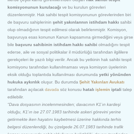
komisyonunun kurulacağı
ve bu kurulun görevleri
düzenlenmiştir. Hak sahibi tespit komisyonunun görevlerinden biri
de başvuru sahiplerinin
şehit yakınlarının istihdam hakkı
sahibi
olup olmadığının tespit edilmesi olarak belirlenmiştir. Komisyon,
başvuruya esas konunun Kanun kapsamına girmediğini veya girse
bile
başvuru sahibinin istihdam hakkı sahibi
olmadığını tespit
ederse, aile ve sosyal politikalar il müdürlüğü tarafından ilgililere
gerekçeleri ile yazılı bilgi verilir. Ancak bu yetkinin hak sahibi tespit
komisyonu tarafından kullanılmaması veya komisyon üyelerinin
eksik olduğu toplantıda kullanılması durumunda
yetki yönünden
hukuka aykırılık
oluşur. Bu durumda
Şehit Yakınları Avukatı
tarafından açılacak
davada
söz konusu
hatalı
işlemin
iptali
talep
edilebilir.
“Dava dosyasının incelenmesinden; davacının K1’ın kardeşi
olduğu, K1’ın ise 27.07.1983 tarihinde askeri görevini yerine
getirmekte iken hayatını kaybetmesi üzerine hakkında terhis
belgesi düzenlendiği, bu çizelgede 26.07.1983 tarihinde trafik