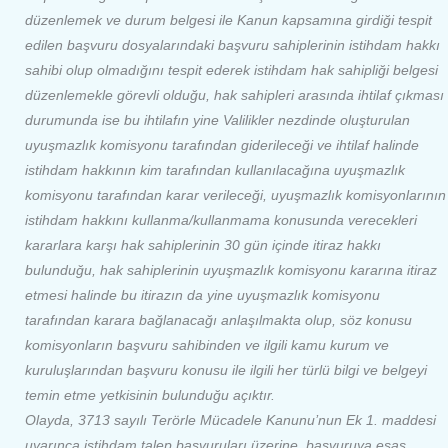
düzenlemek ve durum belgesi ile Kanun kapsamına girdiği tespit
edilen başvuru dosyalarındaki başvuru sahiplerinin istihdam hakkı
sahibi olup olmadığını tespit ederek istihdam hak sahipliği belgesi
düzenlemekle görevli olduğu, hak sahipleri arasında ihtilaf çıkması
durumunda ise bu ihtilafın yine Valilikler nezdinde oluşturulan
uyuşmazlık komisyonu tarafından giderileceği ve ihtilaf halinde
istihdam hakkının kim tarafından kullanılacağına uyuşmazlık
komisyonu tarafından karar verileceği, uyuşmazlık komisyonlarının
istihdam hakkını kullanma/kullanmama konusunda verecekleri
kararlara karşı hak sahiplerinin 30 gün içinde itiraz hakkı
bulunduğu, hak sahiplerinin uyuşmazlık komisyonu kararına itiraz
etmesi halinde bu itirazın da yine uyuşmazlık komisyonu
tarafından karara bağlanacağı anlaşılmakta olup, söz konusu
komisyonların başvuru sahibinden ve ilgili kamu kurum ve
kuruluşlarından başvuru konusu ile ilgili her türlü bilgi ve belgeyi
temin etme yetkisinin bulunduğu açıktır.
Olayda, 3713 sayılı Terörle Mücadele Kanunu’nun Ek 1. maddesi
uyarınca istihdam talep başvuruları üzerine, başvuruya esas