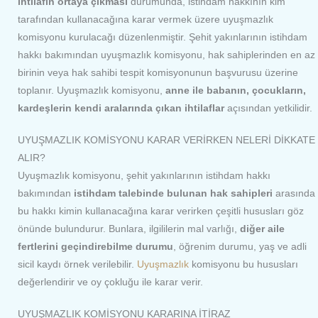
ihtilafın ortaya çıkması
durumunda, istihdam hakkının kim
tarafından kullanacağına karar vermek üzere uyuşmazlık
komisyonu kurulacağı düzenlenmiştir. Şehit yakınlarının istihdam
hakkı bakımından uyuşmazlık komisyonu, hak sahiplerinden en az
birinin veya hak sahibi tespit komisyonunun başvurusu üzerine
toplanır. Uyuşmazlık komisyonu,
anne ile babanın, çocukların,
kardeşlerin kendi aralarında çıkan ihtilaflar
açısından yetkilidir.
UYUŞMAZLIK KOMİSYONU KARAR VERİRKEN NELERİ DİKKATE
ALIR?
Uyuşmazlık komisyonu, şehit yakınlarının istihdam hakkı
bakımından
istihdam talebinde bulunan hak sahipleri
arasında
bu hakkı kimin kullanacağına karar verirken çeşitli hususları göz
önünde bulundurur. Bunlara, ilgililerin mal varlığı,
diğer aile
fertlerini geçindirebilme durumu
, öğrenim durumu, yaş ve adli
sicil kaydı örnek verilebilir.
Uyuşmazlık
komisyonu bu hususları
değerlendirir ve oy çokluğu ile karar verir.
UYUŞMAZLIK KOMİSYONU KARARINA İTİRAZ