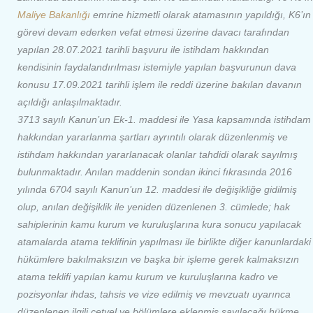
Maliye Bakanlığı
emrine hizmetli olarak atamasının yapıldığı, K6’ın
görevi devam ederken vefat etmesi üzerine davacı tarafından
yapılan 28.07.2021 tarihli başvuru ile istihdam hakkından
kendisinin faydalandırılması istemiyle yapılan başvurunun dava
konusu 17.09.2021 tarihli işlem ile reddi üzerine bakılan davanın
açıldığı anlaşılmaktadır.
3713 sayılı Kanun’un Ek-1. maddesi ile Yasa kapsamında istihdam
hakkından yararlanma şartları ayrıntılı olarak düzenlenmiş ve
istihdam hakkından yararlanacak olanlar tahdidi olarak sayılmış
bulunmaktadır. Anılan maddenin sondan ikinci fıkrasında 2016
yılında 6704 sayılı Kanun’un 12. maddesi ile değişikliğe gidilmiş
olup, anılan değişiklik ile yeniden düzenlenen 3. cümlede; hak
sahiplerinin kamu kurum ve kuruluşlarına kura sonucu yapılacak
atamalarda atama teklifinin yapılması ile birlikte diğer kanunlardaki
hükümlere bakılmaksızın ve başka bir işleme gerek kalmaksızın
atama teklifi yapılan kamu kurum ve kuruluşlarına kadro ve
pozisyonlar ihdas, tahsis ve vize edilmiş ve mevzuatı uyarınca
düzenlenen ilgili cetvel ve bölümlere eklenmiş sayılacağı hükme