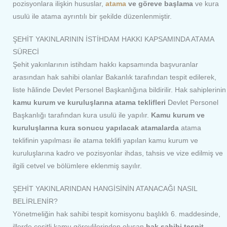
pozisyonlara ilişkin hususlar,
atama
ve göreve başlama
ve kura
usulü ile atama ayrıntılı bir şekilde düzenlenmiştir.
ŞEHİT YAKINLARININ İSTİHDAM HAKKI KAPSAMINDA ATAMA
SÜRECİ
Şehit yakınlarının istihdam hakkı kapsamında başvuranlar
arasından hak sahibi olanlar Bakanlık tarafından tespit edilerek,
liste hâlinde Devlet Personel Başkanlığına bildirilir. Hak sahiplerinin
kamu kurum ve kuruluşlarına atama teklifleri
Devlet Personel
Başkanlığı tarafından kura usulü ile yapılır.
Kamu kurum ve
kuruluşlarına kura sonucu yapılacak atamalarda
atama
teklifinin yapılması ile atama teklifi yapılan kamu kurum ve
kuruluşlarına kadro ve pozisyonlar ihdas, tahsis ve vize edilmiş ve
ilgili cetvel ve bölümlere eklenmiş sayılır.
ŞEHİT YAKINLARINDAN HANGİSİNİN ATANACAĞI NASIL
BELİRLENİR?
Yönetmeliğin hak sahibi tespit komisyonu başlıklı 6. maddesinde,
illerde çeşitli kamu görevlilerinden oluşan
hak sahibi tespit