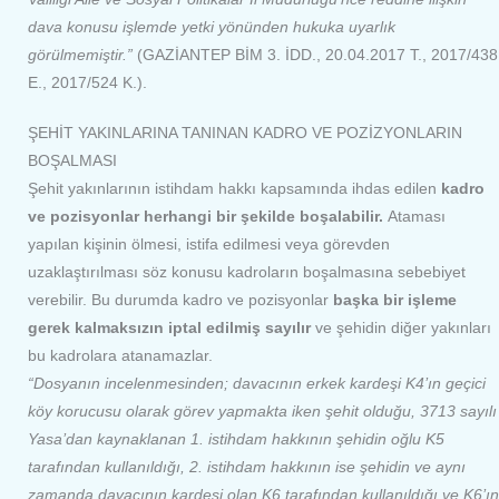
dava konusu işlemde yetki yönünden hukuka uyarlık
görülmemiştir.”
(GAZİANTEP BİM 3. İDD., 20.04.2017 T., 2017/438
E., 2017/524 K.).
ŞEHİT YAKINLARINA TANINAN KADRO VE POZİZYONLARIN
BOŞALMASI
Şehit yakınlarının istihdam hakkı kapsamında ihdas edilen
kadro
ve pozisyonlar herhangi bir şekilde boşalabilir.
Ataması
yapılan kişinin ölmesi, istifa edilmesi veya görevden
uzaklaştırılması söz konusu kadroların boşalmasına sebebiyet
verebilir. Bu durumda kadro ve pozisyonlar
başka bir işleme
gerek kalmaksızın iptal edilmiş sayılır
ve şehidin diğer yakınları
bu kadrolara atanamazlar.
“Dosyanın incelenmesinden; davacının erkek kardeşi K4’ın geçici
köy korucusu olarak görev yapmakta iken şehit olduğu, 3713 sayılı
Yasa’dan kaynaklanan 1. istihdam hakkının şehidin oğlu K5
tarafından kullanıldığı, 2. istihdam hakkının ise şehidin ve aynı
zamanda davacının kardeşi olan K6 tarafından kullanıldığı ve K6’ın