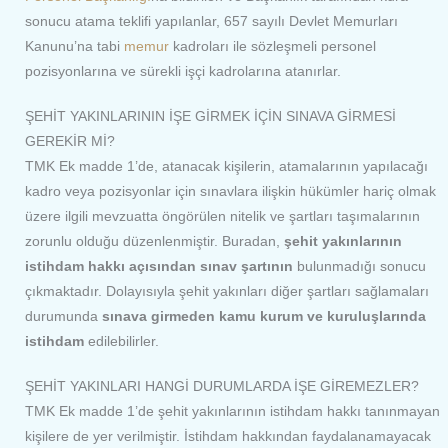
sonucu atama teklifi yapılanlar, 657 sayılı Devlet Memurları
Kanunu’na tabi
memur
kadroları ile sözleşmeli personel
pozisyonlarına ve sürekli işçi kadrolarına atanırlar.
ŞEHİT YAKINLARININ İŞE GİRMEK İÇİN SINAVA GİRMESİ
GEREKİR Mİ?
TMK Ek madde 1’de, atanacak kişilerin, atamalarının yapılacağı
kadro veya pozisyonlar için sınavlara ilişkin hükümler hariç olmak
üzere ilgili mevzuatta öngörülen nitelik ve şartları taşımalarının
zorunlu olduğu düzenlenmiştir. Buradan,
şehit yakınlarının
istihdam hakkı açısından sınav şartının
bulunmadığı sonucu
çıkmaktadır. Dolayısıyla şehit yakınları diğer şartları sağlamaları
durumunda
sınava girmeden kamu kurum ve kuruluşlarında
istihdam
edilebilirler.
ŞEHİT YAKINLARI HANGİ DURUMLARDA İŞE GİREMEZLER?
TMK Ek madde 1’de şehit yakınlarının istihdam hakkı tanınmayan
kişilere de yer verilmiştir. İstihdam hakkından faydalanamayacak