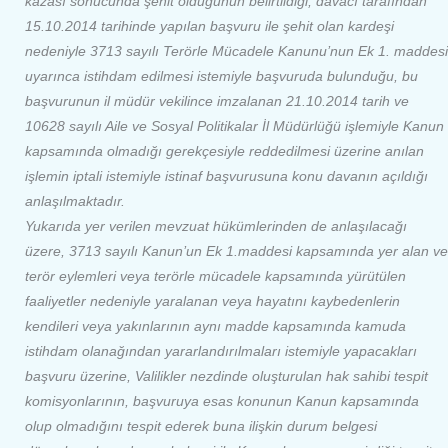
kazası sonucunda şehit olduğunun belirtildiği, davacı tarafından
15.10.2014 tarihinde yapılan başvuru ile şehit olan kardeşi
nedeniyle 3713 sayılı Terörle Mücadele Kanunu’nun Ek 1. maddesi
uyarınca istihdam edilmesi istemiyle başvuruda bulunduğu, bu
başvurunun il müdür vekilince imzalanan 21.10.2014 tarih ve
10628 sayılı Aile ve Sosyal Politikalar İl Müdürlüğü işlemiyle Kanun
kapsamında olmadığı gerekçesiyle reddedilmesi üzerine anılan
işlemin iptali istemiyle istinaf başvurusuna konu davanın açıldığı
anlaşılmaktadır.
Yukarıda yer verilen mevzuat hükümlerinden de anlaşılacağı
üzere, 3713 sayılı Kanun’un Ek 1.maddesi kapsamında yer alan ve
terör eylemleri veya terörle mücadele kapsamında yürütülen
faaliyetler nedeniyle yaralanan veya hayatını kaybedenlerin
kendileri veya yakınlarının aynı madde kapsamında kamuda
istihdam olanağından yararlandırılmaları istemiyle yapacakları
başvuru üzerine, Valilikler nezdinde oluşturulan hak sahibi tespit
komisyonlarının, başvuruya esas konunun Kanun kapsamında
olup olmadığını tespit ederek buna ilişkin durum belgesi