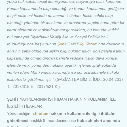
yetkili hak sahibi tespit komisyonunca, başvuruya esas konunun
Kanun kapsamında olup olmadığı ve Kanun kapsamına girdiğinin
tespit edilmesi halinde davacının istihdam hakkı sahibi olup
olmadığı yönünde bir inceleme ve araştırma yapılıp buna göre bir
karar alınarak cevaplandırılması gerekirken, bu konuda yetkisi
bulunmayan Diyarbakır Valiliği Aile ve Sosyal Politikalar İl
Müdürlüğü’nce başvurunun
Şehit Gazi Bilgi Sistemi
nde davacının
abisinin şehit olduğuna ilişkin bilgi bulunmadığı, dolayısıyla Kanun
kapsamında olmadığından bahisle reddine ilişkin dava konusu
işlemde yetki yönünden hukuka uyarlık, işlemin iptali yolunda
verilen İdare Mahkemesi kararında ise sonucu itibariyle hukuki
isabetsizlik görülmemiştir.”
(GAZİANTEP BİM 3. İDD., 20.04.2017
T., 2017/315 E., 2017/521 K.).
ŞEHİT YAKINLARININ İSTİHDAM HAKKININ KULLANIMI İLE
İLGİLİ İHTİLAFLAR
Yönetmeliğin
istihdam
hakkının kullanımı ile ilgili ihtilafın
giderilmesi
başlıklı 9. maddesinde ise
hak sahipleri arasında