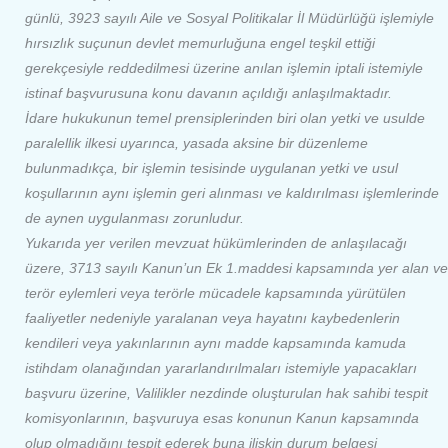
günlü, 3923 sayılı Aile ve Sosyal Politikalar İl Müdürlüğü işlemiyle
hırsızlık suçunun devlet memurluğuna engel teşkil ettiği
gerekçesiyle reddedilmesi üzerine anılan işlemin iptali istemiyle
istinaf başvurusuna konu davanın açıldığı anlaşılmaktadır.
İdare hukukunun temel prensiplerinden biri olan yetki ve usulde
paralellik ilkesi uyarınca, yasada aksine bir düzenleme
bulunmadıkça, bir işlemin tesisinde uygulanan yetki ve usul
koşullarının aynı işlemin geri alınması ve kaldırılması işlemlerinde
de aynen uygulanması zorunludur.
Yukarıda yer verilen mevzuat hükümlerinden de anlaşılacağı
üzere, 3713 sayılı Kanun’un Ek 1.maddesi kapsamında yer alan ve
terör eylemleri veya terörle mücadele kapsamında yürütülen
faaliyetler nedeniyle yaralanan veya hayatını kaybedenlerin
kendileri veya yakınlarının aynı madde kapsamında kamuda
istihdam olanağından yararlandırılmaları istemiyle yapacakları
başvuru üzerine, Valilikler nezdinde oluşturulan hak sahibi tespit
komisyonlarının, başvuruya esas konunun Kanun kapsamında
olup olmadığını tespit ederek buna ilişkin durum belgesi