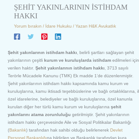
ŞEHİT YAKINLARININ İSTİHDAM
HAKKI
Yorum bırakın
/
İdare Hukuku
/ Yazan
H&K Avukatlık
Şehit yakınlarının istihdam hakkı
, belirli şartları sağlayan şehit
yakınlarının çeşitli
kurum ve kuruluşlarda istihdam
edilmeleri için
verilen haktır.
Şehit yakınlarının istihdam hakkı
, 3713 sayılı
Terörle Mücadele Kanunu (TMK) Ek madde 1’de düzenlenmiştir.
Şehit yakınlarının istihdam hakkı kapsamında kamu kurum ve
kuruluşlarına, kamu iktisadi teşebbüslerine ve bağlı ortaklıklarına, il
özel idarelerine, belediyeler ve bağlı kuruluşlarına, özel kanunla
kurulan diğer her türlü kamu kurum ve kuruluşlarına
şehit
yakınlarını atama zorunluluğu
getirilmiştir. Şehit yakınlarının
istihdam hakkı çerçevesinde Aile ve Sosyal Politikalar Bakanlığı
(
Bakanlık
) tarafından hak sahibi olduğu belirlenerek
Devlet
Personel Başkanlığı
na bildirilen ve Başkanlık tarafından kura