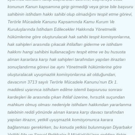
konunun Kanun kapsamına girip girmediği veya girse bile başvuru
sahibinin istihdam hakkı sahibi olup olmadığını tespit etme görevi,
Terörle Mücadele Kanunu Kapsamında Kamu Kurum Ve
Kuruluşlarında İstihdam Edilecekler Hakkında Yönetmelik
hükümlerine göre oluşturulacak hak sahibi tespit komisyonlarına,
hak sahipleri arasında çıkacak ihtilafları giderme ve istihdam
hakkını hangi sahibini kullanacağını tespit etme ve bu hususta
alınan kararlara karşı hak sahipleri tarafından yapılan itirazları
sonuçlandırma görevi ise aynı Yönetmelik hükümlerine göre
oluşturalacak uyuşmazlık komisyonlarına ait olduğundan,
davacının 3713 sayılı Terörle Mücadele Kanunu’nun Ek 1.
maddesi uyarınca istihdam edilme istemli başvurusu sonrası
kardeşleri ile arasında çıkan ihtilaf üzerine, hırsızlık suçundan
mahkum olmuş olması nedeniyle istihdam hakkından yararlanma
talebinin reddi yönünde alınan karara karşı davacı tarafından
yapılan itirazın, yetkili uyuşmazlık komisyonunca karara
bağlanması gerekirken, bu konuda yetkisi bulunmayan Diyarbakır
Valiliği Aile ve Sosyal Politikalar İl Müdürlüğü’nce reddine ilişkin