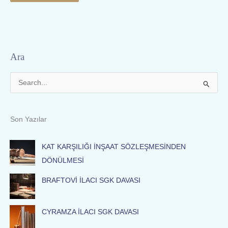
Ara
S
e
a
Son Yazılar
r
c
KAT KARŞILIĞI İNŞAAT SÖZLEŞMESİNDEN
h
DÖNÜLMESİ
f
BRAFTOVİ İLACI SGK DAVASI
o
r
:
CYRAMZA İLACI SGK DAVASI