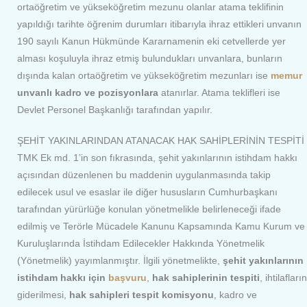
ortaöğretim ve yükseköğretim mezunu olanlar atama teklifinin
yapıldığı tarihte öğrenim durumları itibarıyla ihraz ettikleri unvanın
190 sayılı Kanun Hükmünde Kararnamenin eki cetvellerde yer
alması koşuluyla ihraz etmiş bulundukları unvanlara, bunların
dışında kalan ortaöğretim ve yükseköğretim mezunları ise
memur
unvanlı kadro ve pozisyonlara
atanırlar. Atama teklifleri ise
Devlet Personel Başkanlığı tarafından yapılır.
ŞEHİT YAKINLARINDAN ATANACAK HAK SAHİPLERİNİN TESPİTİ
TMK Ek md. 1’in son fıkrasında, şehit yakınlarının istihdam hakkı
açısından düzenlenen bu maddenin uygulanmasında takip
edilecek usul ve esaslar ile diğer hususların Cumhurbaşkanı
tarafından yürürlüğe konulan yönetmelikle belirleneceği ifade
edilmiş ve Terörle Mücadele Kanunu Kapsamında Kamu Kurum ve
Kuruluşlarında İstihdam Edilecekler Hakkında Yönetmelik
(Yönetmelik) yayımlanmıştır. İlgili yönetmelikte,
şehit yakınlarının
istihdam hakkı için
başvuru
,
hak sahiplerinin tespiti
, ihtilafların
giderilmesi,
hak sahipleri tespit komisyonu
, kadro ve