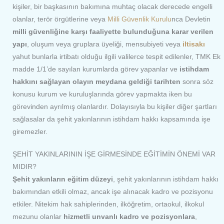
kişiler, bir başkasının bakımına muhtaç olacak derecede engelli
olanlar, terör örgütlerine veya
Milli Güvenlik Kurulu
nca Devletin
milli güvenliğine karşı faaliyette bulunduğuna karar verilen
yapı
, oluşum veya gruplara üyeliği, mensubiyeti veya
iltisakı
yahut bunlarla irtibatı olduğu ilgili valilerce tespit edilenler, TMK Ek
madde 1/1’de sayılan kurumlarda görev yapanlar ve
istihdam
hakkını sağlayan olayın meydana geldiği tarihten
sonra söz
konusu kurum ve kuruluşlarında görev yapmakta iken bu
görevinden ayrılmış olanlardır. Dolayısıyla bu kişiler diğer şartları
sağlasalar da şehit yakınlarının istihdam hakkı kapsamında işe
giremezler.
ŞEHİT YAKINLARININ İŞE GİRMESİNDE EĞİTİMİN ÖNEMİ VAR
MIDIR?
Şehit yakınların eğitim düzeyi
, şehit yakınlarının istihdam hakkı
bakımından etkili olmaz, ancak işe alınacak kadro ve pozisyonu
etkiler. Nitekim hak sahiplerinden, ilköğretim, ortaokul, ilkokul
mezunu olanlar
hizmetli unvanlı kadro ve pozisyonlara
,