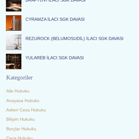
BRAFTOVİ İLACI SGK DAVASI
o
r
:
CYRAMZA İLACI SGK DAVASI
REZUROCK (BELUMOSUDİL) İLACI SGK DAVASI
YULAREB İLACI SGK DAVASI
Kategoriler
Aile Hukuku
Anayasa Hukuku
Askeri Ceza Hukuku
Bilişim Hukuku
Borçlar Hukuku
Ceza Hukuku