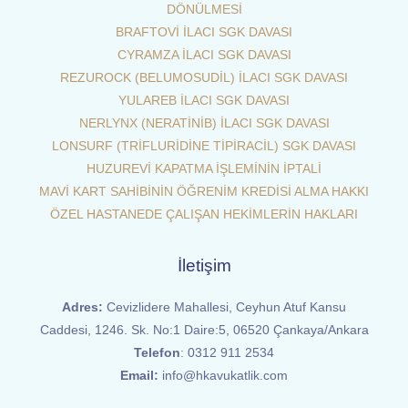
DÖNÜLMESİ
BRAFTOVİ İLACI SGK DAVASI
CYRAMZA İLACI SGK DAVASI
REZUROCK (BELUMOSUDİL) İLACI SGK DAVASI
YULAREB İLACI SGK DAVASI
NERLYNX (NERATİNİB) İLACI SGK DAVASI
LONSURF (TRİFLURİDİNE TİPİRACİL) SGK DAVASI
HUZUREVİ KAPATMA İŞLEMİNİN İPTALİ
MAVİ KART SAHİBİNİN ÖĞRENİM KREDİSİ ALMA HAKKI
ÖZEL HASTANEDE ÇALIŞAN HEKİMLERİN HAKLARI
İletişim
Adres:
Cevizlidere Mahallesi, Ceyhun Atuf Kansu
Caddesi, 1246. Sk. No:1 Daire:5, 06520 Çankaya/Ankara
Telefon
:
0312 911 2534
Email:
info@hkavukatlik.com