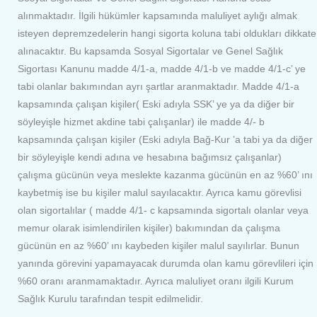
alınmaktadır. İlgili hükümler kapsamında maluliyet aylığı almak
isteyen depremzedelerin hangi sigorta koluna tabi oldukları dikkate
alınacaktır. Bu kapsamda Sosyal Sigortalar ve Genel Sağlık
Sigortası Kanunu madde 4/1-a, madde 4/1-b ve madde 4/1-c’ ye
tabi olanlar bakımından ayrı şartlar aranmaktadır. Madde 4/1-a
kapsamında çalışan kişiler( Eski adıyla SSK’ ye ya da diğer bir
söyleyişle hizmet akdine tabi çalışanlar) ile madde 4/- b
kapsamında çalışan kişiler (Eski adıyla Bağ-Kur ’a tabi ya da diğer
bir söyleyişle kendi adına ve hesabına bağımsız çalışanlar)
çalışma gücünün veya meslekte kazanma gücünün en az %60’ ını
kaybetmiş ise bu kişiler malul sayılacaktır. Ayrıca kamu görevlisi
olan sigortalılar ( madde 4/1- c kapsamında sigortalı olanlar veya
memur olarak isimlendirilen kişiler) bakımından da çalışma
gücünün en az %60’ ını kaybeden kişiler malul sayılırlar. Bunun
yanında görevini yapamayacak durumda olan kamu görevlileri için
%60 oranı aranmamaktadır. Ayrıca maluliyet oranı ilgili Kurum
Sağlık Kurulu tarafından tespit edilmelidir.