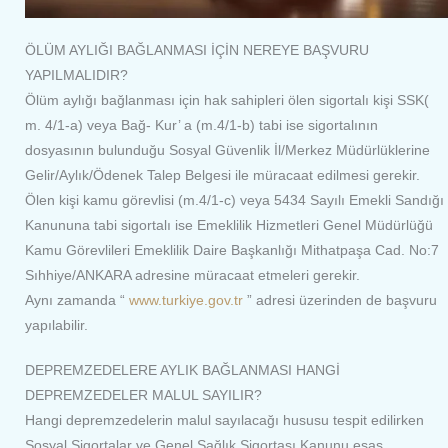
ÖLÜM AYLIĞI BAĞLANMASI İÇİN NEREYE BAŞVURU
YAPILMALIDIR?
Ölüm aylığı bağlanması için hak sahipleri ölen sigortalı kişi SSK(
m. 4/1-a) veya Bağ- Kur’ a (m.4/1-b) tabi ise sigortalının
dosyasının bulunduğu Sosyal Güvenlik İl/Merkez Müdürlüklerine
Gelir/Aylık/Ödenek Talep Belgesi ile müracaat edilmesi gerekir.
Ölen kişi kamu görevlisi (m.4/1-c) veya 5434 Sayılı Emekli Sandığı
Kanununa tabi sigortalı ise Emeklilik Hizmetleri Genel Müdürlüğü
Kamu Görevlileri Emeklilik Daire Başkanlığı Mithatpaşa Cad. No:7
Sıhhiye/ANKARA adresine müracaat etmeleri gerekir.
Aynı zamanda “
www.turkiye.gov.tr
” adresi üzerinden de başvuru
yapılabilir.
DEPREMZEDELERE AYLIK BAĞLANMASI HANGİ
DEPREMZEDELER MALUL SAYILIR?
Hangi depremzedelerin malul sayılacağı hususu tespit edilirken
Sosyal Sigortalar ve Genel Sağlık Sigortası Kanunu esas