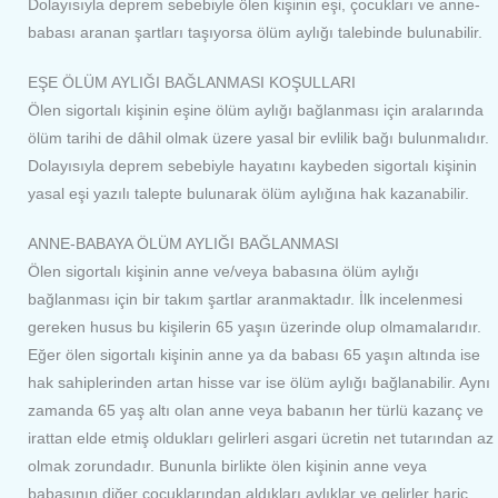
Dolayısıyla deprem sebebiyle ölen kişinin eşi, çocukları ve anne-
babası aranan şartları taşıyorsa ölüm aylığı talebinde bulunabilir.
EŞE ÖLÜM AYLIĞI BAĞLANMASI KOŞULLARI
Ölen sigortalı kişinin eşine ölüm aylığı bağlanması için aralarında
ölüm tarihi de dâhil olmak üzere yasal bir evlilik bağı bulunmalıdır.
Dolayısıyla deprem sebebiyle hayatını kaybeden sigortalı kişinin
yasal eşi yazılı talepte bulunarak ölüm aylığına hak kazanabilir.
ANNE-BABAYA ÖLÜM AYLIĞI BAĞLANMASI
Ölen sigortalı kişinin anne ve/veya babasına ölüm aylığı
bağlanması için bir takım şartlar aranmaktadır. İlk incelenmesi
gereken husus bu kişilerin 65 yaşın üzerinde olup olmamalarıdır.
Eğer ölen sigortalı kişinin anne ya da babası 65 yaşın altında ise
hak sahiplerinden artan hisse var ise ölüm aylığı bağlanabilir. Aynı
zamanda 65 yaş altı olan anne veya babanın her türlü kazanç ve
irattan elde etmiş oldukları gelirleri asgari ücretin net tutarından az
olmak zorundadır. Bununla birlikte ölen kişinin anne veya
babasının diğer çocuklarından aldıkları aylıklar ve gelirler hariç