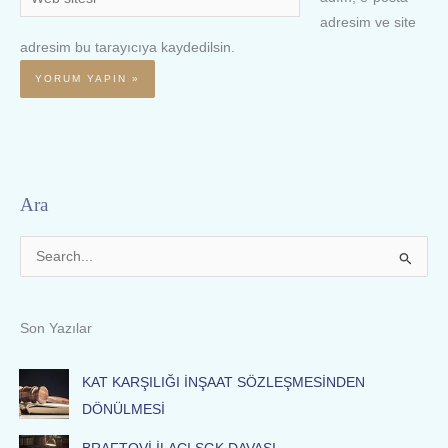
sitesi
adresim ve site
adresim bu tarayıcıya kaydedilsin.
Ara
S
e
a
Son Yazılar
r
c
KAT KARŞILIĞI İNŞAAT SÖZLEŞMESİNDEN
h
DÖNÜLMESİ
f