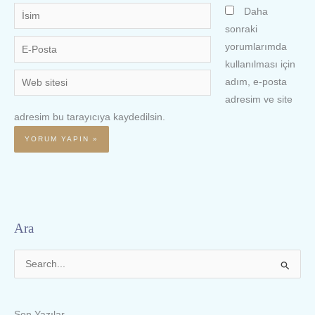
İsim
Daha
sonraki
E-
yorumlarımda
Posta
kullanılması için
Web
adım, e-posta
sitesi
adresim ve site
adresim bu tarayıcıya kaydedilsin.
Ara
S
e
a
Son Yazılar