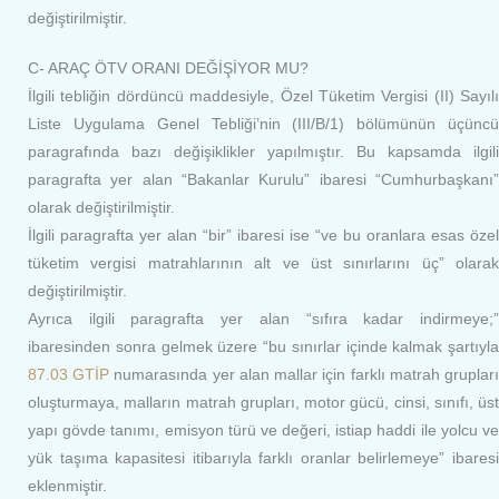
değiştirilmiştir.
C- ARAÇ ÖTV ORANI DEĞİŞİYOR MU?
İlgili tebliğin dördüncü maddesiyle, Özel Tüketim Vergisi (II) Sayılı
Liste Uygulama Genel Tebliği’nin (III/B/1) bölümünün üçüncü
paragrafında bazı değişiklikler yapılmıştır. Bu kapsamda ilgili
paragrafta yer alan “Bakanlar Kurulu” ibaresi “Cumhurbaşkanı”
olarak değiştirilmiştir.
İlgili paragrafta yer alan “bir” ibaresi ise “ve bu oranlara esas özel
tüketim vergisi matrahlarının alt ve üst sınırlarını üç” olarak
değiştirilmiştir.
Ayrıca ilgili paragrafta yer alan “sıfıra kadar indirmeye;”
ibaresinden sonra gelmek üzere “bu sınırlar içinde kalmak şartıyla
87.03 GTİP
numarasında yer alan mallar için farklı matrah gruplar
oluşturmaya, malların matrah grupları, motor gücü, cinsi, sınıfı, üst
yapı gövde tanımı, emisyon türü ve değeri, istiap haddi ile yolcu ve
yük taşıma kapasitesi itibarıyla farklı oranlar belirlemeye” ibaresi
eklenmiştir.