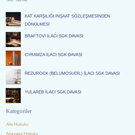
r
c
KAT KARŞILIĞI İNŞAAT SÖZLEŞMESİNDEN
h
DÖNÜLMESİ
f
BRAFTOVİ İLACI SGK DAVASI
o
r
:
CYRAMZA İLACI SGK DAVASI
REZUROCK (BELUMOSUDİL) İLACI SGK DAVASI
YULAREB İLACI SGK DAVASI
Kategoriler
Aile Hukuku
Anayasa Hukuku