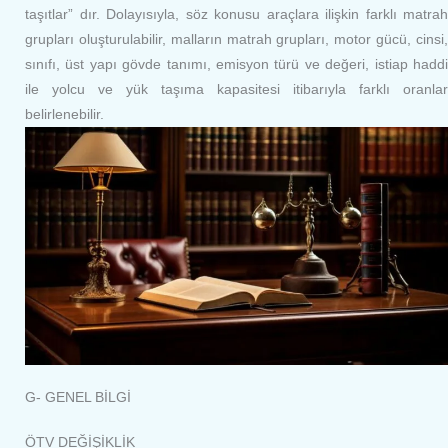
taşıtlar” dır. Dolayısıyla, söz konusu araçlara ilişkin farklı matrah
grupları oluşturulabilir, malların matrah grupları, motor gücü, cinsi,
sınıfı, üst yapı gövde tanımı, emisyon türü ve değeri, istiap haddi
ile yolcu ve yük taşıma kapasitesi itibarıyla farklı oranlar
belirlenebilir.
G- GENEL BİLGİ
ÖTV DEĞİŞİKLİK