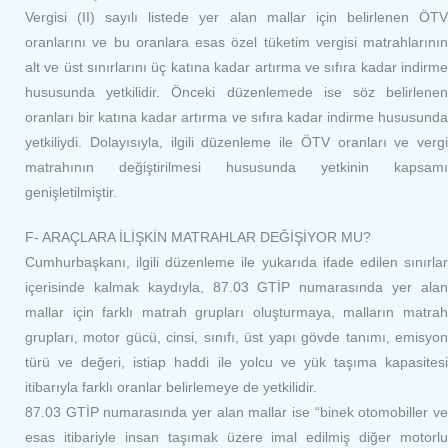
Vergisi (II) sayılı listede yer alan mallar için belirlenen ÖTV
oranlarını ve bu oranlara esas özel tüketim vergisi matrahlarının
alt ve üst sınırlarını üç katına kadar artırma ve sıfıra kadar indirme
hususunda yetkilidir. Önceki düzenlemede ise söz belirlenen
oranları bir katına kadar artırma ve sıfıra kadar indirme hususunda
yetkiliydi. Dolayısıyla, ilgili düzenleme ile ÖTV oranları ve vergi
matrahının değiştirilmesi hususunda yetkinin kapsamı
genişletilmiştir.
F- ARAÇLARA İLİŞKİN MATRAHLAR DEĞİŞİYOR MU?
Cumhurbaşkanı, ilgili düzenleme ile yukarıda ifade edilen sınırlar
içerisinde kalmak kaydıyla, 87.03 GTİP numarasında yer alan
mallar için farklı matrah grupları oluşturmaya, malların matrah
grupları, motor gücü, cinsi, sınıfı, üst yapı gövde tanımı, emisyon
türü ve değeri, istiap haddi ile yolcu ve yük taşıma kapasitesi
itibarıyla farklı oranlar belirlemeye de yetkilidir.
87.03 GTİP numarasında yer alan mallar ise “binek otomobiller ve
esas itibariyle insan taşımak üzere imal edilmiş diğer motorlu