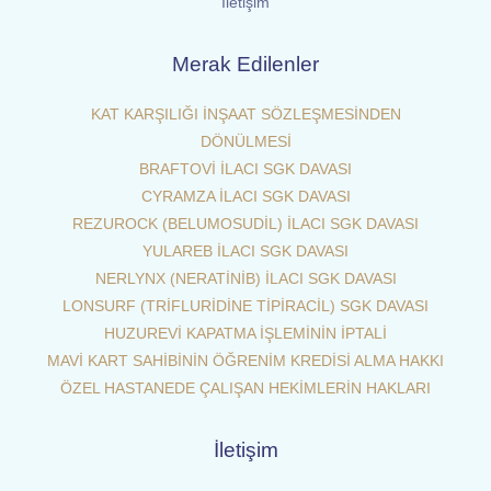
İletişim
Merak Edilenler
KAT KARŞILIĞI İNŞAAT SÖZLEŞMESİNDEN
DÖNÜLMESİ
BRAFTOVİ İLACI SGK DAVASI
CYRAMZA İLACI SGK DAVASI
REZUROCK (BELUMOSUDİL) İLACI SGK DAVASI
YULAREB İLACI SGK DAVASI
NERLYNX (NERATİNİB) İLACI SGK DAVASI
LONSURF (TRİFLURİDİNE TİPİRACİL) SGK DAVASI
HUZUREVİ KAPATMA İŞLEMİNİN İPTALİ
MAVİ KART SAHİBİNİN ÖĞRENİM KREDİSİ ALMA HAKKI
ÖZEL HASTANEDE ÇALIŞAN HEKİMLERİN HAKLARI
İletişim