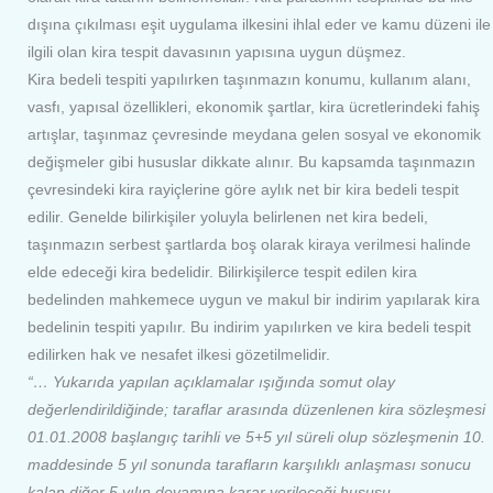
dışına çıkılması eşit uygulama ilkesini ihlal eder ve kamu düzeni ile
ilgili olan kira tespit davasının yapısına uygun düşmez.
Kira bedeli tespiti yapılırken taşınmazın konumu, kullanım alanı,
vasfı, yapısal özellikleri, ekonomik şartlar, kira ücretlerindeki fahiş
artışlar, taşınmaz çevresinde meydana gelen sosyal ve ekonomik
değişmeler gibi hususlar dikkate alınır. Bu kapsamda taşınmazın
çevresindeki kira rayiçlerine göre aylık net bir kira bedeli tespit
edilir. Genelde bilirkişiler yoluyla belirlenen net kira bedeli,
taşınmazın serbest şartlarda boş olarak kiraya verilmesi halinde
elde edeceği kira bedelidir. Bilirkişilerce tespit edilen kira
bedelinden mahkemece uygun ve makul bir indirim yapılarak kira
bedelinin tespiti yapılır. Bu indirim yapılırken ve kira bedeli tespit
edilirken hak ve nesafet ilkesi gözetilmelidir.
“… Yukarıda yapılan açıklamalar ışığında somut olay
değerlendirildiğinde; taraflar arasında düzenlenen kira sözleşmesi
01.01.2008 başlangıç tarihli ve 5+5 yıl süreli olup sözleşmenin 10.
maddesinde 5 yıl sonunda tarafların karşılıklı anlaşması sonucu
kalan diğer 5 yılın devamına karar verileceği hususu