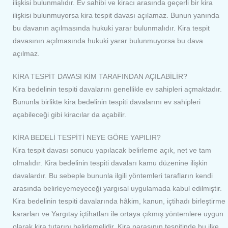
ilişkisi bulunmalıdır. Ev sahibi ve kiracı arasında geçerli bir kira
ilişkisi bulunmuyorsa kira tespit davası açılamaz. Bunun yanında
bu davanın açılmasında hukuki yarar bulunmalıdır. Kira tespit
davasının açılmasında hukuki yarar bulunmuyorsa bu dava
açılmaz.
KİRA TESPİT DAVASI KİM TARAFINDAN AÇILABİLİR?
Kira bedelinin tespiti davalarını genellikle ev sahipleri açmaktadır.
Bununla birlikte kira bedelinin tespiti davalarını ev sahipleri
açabileceği gibi kiracılar da açabilir.
KİRA BEDELİ TESPİTİ NEYE GÖRE YAPILIR?
Kira tespit davası sonucu yapılacak belirleme açık, net ve tam
olmalıdır. Kira bedelinin tespiti davaları kamu düzenine ilişkin
davalardır. Bu sebeple bununla ilgili yöntemleri tarafların kendi
arasında belirleyemeyeceği yargısal uygulamada kabul edilmiştir.
Kira bedelinin tespiti davalarında hâkim, kanun, içtihadı birleştirme
kararları ve Yargıtay içtihatları ile ortaya çıkmış yöntemlere uygun
olarak kira tutarını belirlemelidir. Kira parasının tespitinde bu ilke