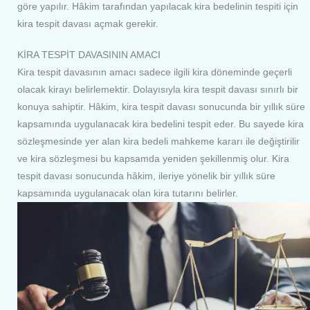
göre yapılır. Hâkim tarafından yapılacak kira bedelinin tespiti için
kira tespit davası açmak gerekir.
KİRA TESPİT DAVASININ AMACI
Kira tespit davasının amacı sadece ilgili kira döneminde geçerli
olacak kirayı belirlemektir. Dolayısıyla kira tespit davası sınırlı bir
konuya sahiptir. Hâkim, kira tespit davası sonucunda bir yıllık süre
kapsamında uygulanacak kira bedelini tespit eder. Bu sayede kira
sözleşmesinde yer alan kira bedeli mahkeme kararı ile değiştirilir
ve kira sözleşmesi bu kapsamda yeniden şekillenmiş olur. Kira
tespit davası sonucunda hâkim, ileriye yönelik bir yıllık süre
kapsamında uygulanacak olan kira tutarını belirler.