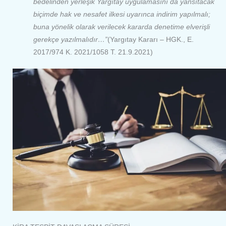
bedelinden yerleşik Yargıtay uygulamasını da yansıtacak
biçimde hak ve nesafet ilkesi uyarınca indirim yapılmalı;
buna yönelik olarak verilecek kararda denetime elverişli
gerekçe yazılmalıdır…”
(Yargıtay Kararı – HGK., E.
2017/974 K. 2021/1058 T. 21.9.2021)