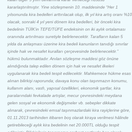
kararlaştırılmıştır. Yine sözleşmenin 10. maddesinde “Her 1
yılsonunda kira bedelleri arttırılacak olup, ilk yıl kira artış oranı %10
olacak, sonraki 4 yıl yeni dönem kira bedelleri, bir önceki kira
bedelinin TÜİK’in TEFE/TÜFE endeksinin on iki aylık ortalaması
oranında artırılması suretiyle belirlenecektir. Tarafların kalan 5
yılda da anlaşması üzerine kira bedeli kanunların tanıdığı sınırlar
içinde hak ve nesafet kuralları çerçevesinde belirlenecektir.”
hükmü bulunmaktadır. Anılan sözleşme maddesi göz önüne
alındığında talep edilen dönem için hak ve nesafet ilkeleri
uygulanarak kira bedeli tespit edilecektir. Mahkemece hükme esas
alınan bilirkişi raporunda; davaya konu olan taşınmazın konumu,
kullanım alanı, vasfı, yapısal özellikleri, ekonomik şartlar, kira
paralarındaki fevkalade artışlar, mecur çevresindeki meydana
gelen sosyal ve ekonomik değişmeler vb. sebepler dikkate
alınarak, çevresindeki emsal taşınmazlardaki kira rayiçlerine göre,
01.11.2013 tarihinden itibaren boş olarak kiraya verilmesi hâlinde
getirebileceği aylık kira bedelinin net 20.000TL olduğu tespit