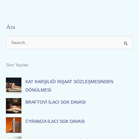
Ara
S
e
a
Son Yazılar
r
c
KAT KARŞILIĞI İNŞAAT SÖZLEŞMESİNDEN
h
DÖNÜLMESİ
f
BRAFTOVİ İLACI SGK DAVASI
o
r
:
CYRAMZA İLACI SGK DAVASI