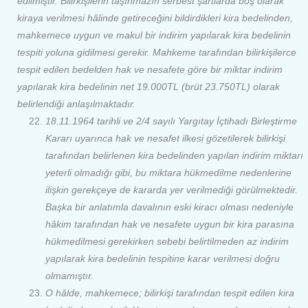
edilmiştir. Bilirkişilerin taşınmazın serbest şartlarda boş olarak
kiraya verilmesi hâlinde getireceğini bildirdikleri kira bedelinden,
mahkemece uygun ve makul bir indirim yapılarak kira bedelinin
tespiti yoluna gidilmesi gerekir. Mahkeme tarafından bilirkişilerce
tespit edilen bedelden hak ve nesafete göre bir miktar indirim
yapılarak kira bedelinin net 19.000TL (brüt 23.750TL) olarak
belirlendiği anlaşılmaktadır.
18.11.1964 tarihli ve 2/4 sayılı Yargıtay İçtihadı Birleştirme
Kararı uyarınca hak ve nesafet ilkesi gözetilerek bilirkişi
tarafından belirlenen kira bedelinden yapılan indirim miktarı
yeterli olmadığı gibi, bu miktara hükmedilme nedenlerine
ilişkin gerekçeye de kararda yer verilmediği görülmektedir.
Başka bir anlatımla davalının eski kiracı olması nedeniyle
hâkim tarafından hak ve nesafete uygun bir kira parasına
hükmedilmesi gerekirken sebebi belirtilmeden az indirim
yapılarak kira bedelinin tespitine karar verilmesi doğru
olmamıştır.
O hâlde, mahkemece; bilirkişi tarafından tespit edilen kira