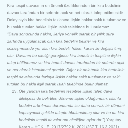
Kira tespit davasının en önemli özelliklerinden biri kira bedelinin
davacı tarafından bir seferde açık ve net olarak talep edilmesidir.
Dolayısıyla kira bedelinin fazlasına ilişkin haklar saklı tutulamaz ve
bu saklı tutulan hakka ilişkin ıslah talebinde bulunulamaz.
“Dava sonucunda hâkim, ileriye yönelik olarak bir yıllık süre
zarfında uygulanacak olan kira bedelini belirler ve kira
sözleşmesinde yer alan kira bedeli, hâkim kararı ile değiştirilmiş
olur. Davanın bu niteliği gereğince kira bedelinin tespitine ilişkin
talep bölünemez ve kira bedeli davacı tarafından bir seferde açık
ve net olarak istenilmesi gerekir. Diğer bir anlatımla kira bedelinin
tespiti davalarında fazlaya ilişkin haklar saklı tutulamaz ve saklı
tutulan bu hakla ilgili olarak ıslah talebinde bulunulamaz.
Öte yandan kira bedelinin tespitine ilişkin talep dava
dilekçesinde belirtilen döneme ilişkin olduğundan, ıslahla
bedelin artırılması durumunda ise daha sonraki bir dönemi
kapsayacak şekilde talepte bbulunulmuş olur ve bu da kira
bedelinin tespiti davalarının niteliğine aykırıdır.”
( Yargıtay
Kararı – HGK., E. 2017/2792 K. 2021/267 T. 16.3.2021)